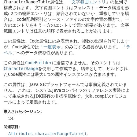
CharacterRangeTable
属性は、
「文字範囲エントリ」
の配列で
構成されます。
文字範囲エントリはフォレスト・データ構造を形
成: 2つの範囲エントリは、結合されていないか、重複している場
合は、
code
配列索引とソース・ファイルの文字位置の両方で、一
方のエントリをもう一方のエントリで囲む必要があります。
文字
範囲エントリは任意の順序で表示されることがあります。
この属性は、
Code
属性にのみ表示され、複数の出現を許可します
が、
Code
属性では
「一度表示」
のみにする必要があります。
「ラ
ベル」
へのデータ依存性があります。
この属性は
CodeBuilder
に送信できません。そのエントリは
CharacterRange
を使用して作成でき、結果として、ビルドされ
た
Code
属性には最大1つの属性インスタンスが含まれます。
この属性は、Java SEプラットフォームでは事前定義されていま
せん。
これは、システムJavaコンパイラのリファレンス実装によ
って生成されるJDK固有の非標準属性で、
jdk.compiler
モジュ
ールによって定義されます。
導入されたバージョン:
24
関連項目:
Attributes.characterRangeTable()