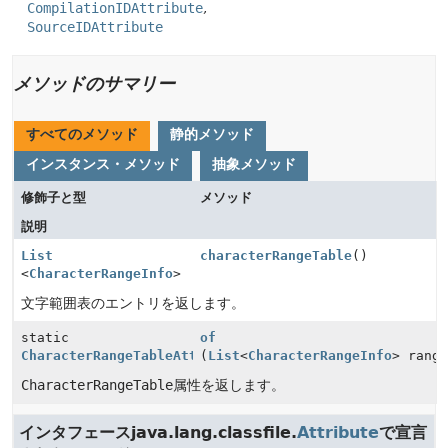
CompilationIDAttribute
SourceIDAttribute
メソッドのサマリー
すべてのメソッド
静的メソッド
インスタンス・メソッド
抽象メソッド
修飾子と型
メソッド
説明
List
characterRangeTable
()
<
CharacterRangeInfo
>
文字範囲表のエントリを返します。
static
of
CharacterRangeTableAttribute
(
List
<
CharacterRangeInfo
> rang
CharacterRangeTable
属性を返します。
インタフェースjava.lang.classfile.
Attribute
で宣言