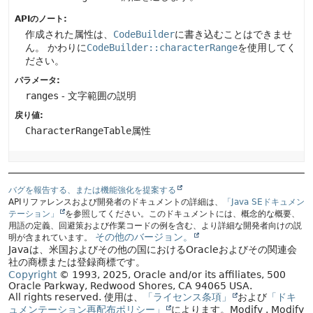
APIのノート:
作成された属性は、
CodeBuilder
に書き込むことはできませ
ん。
かわりに
CodeBuilder::characterRange
を使用してく
ださい。
パラメータ:
ranges
- 文字範囲の説明
戻り値:
CharacterRangeTable
属性
バグを報告する、または機能強化を提案する
APIリファレンスおよび開発者のドキュメントの詳細は、
「Java SEドキュメン
テーション」
を参照してください。このドキュメントには、概念的な概要、
用語の定義、回避策および作業コードの例を含む、より詳細な開発者向けの説
その他のバージョン。
明が含まれています。
Javaは、米国およびその他の国におけるOracleおよびその関連会
社の商標または登録商標です。
Copyright
© 1993, 2025, Oracle and/or its affiliates, 500
Oracle Parkway, Redwood Shores, CA 94065 USA.
All rights reserved.
使用は、
「ライセンス条項」
および
「ドキ
ュメンテーション再配布ポリシー」
によります。
Modify
. Modify