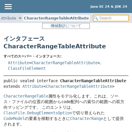
Java SE 24 & JDK 24
.attribute
CharacterRangeTableAttribute
機械翻訳について
インタフェース
CharacterRangeTableAttribute
すべてのスーパー・インタフェース:
Attribute
<
CharacterRangeTableAttribute
>
,
ClassFileElement
public sealed interface 
CharacterRangeTableAttribute
extends 
Attribute
<
CharacterRangeTableAttribute
>
CharacterRangeTable
属性をモデル化します。これは、ソー
ス・ファイルの位置の範囲から
code
配列への索引の範囲への双方
向マッピングです。
このエントリは、
ClassFile.DebugElementsOption
で切り替えられた
CodeModel
の要素を移動するときに
CharacterRange
として提供
されます。