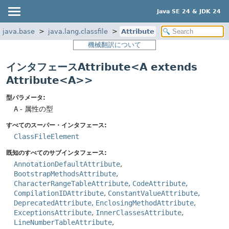
Java SE 24 & JDK 24
java.base
java.lang.classfile
Attribute
機械翻訳について
インタフェースAttribute<A extends
Attribute<A>>
型パラメータ:
A
- 属性の型
すべてのスーパー・インタフェース:
ClassFileElement
既知のすべてのサブインタフェース:
AnnotationDefaultAttribute
,
BootstrapMethodsAttribute
,
CharacterRangeTableAttribute
,
CodeAttribute
,
CompilationIDAttribute
,
ConstantValueAttribute
,
DeprecatedAttribute
,
EnclosingMethodAttribute
,
ExceptionsAttribute
,
InnerClassesAttribute
,
LineNumberTableAttribute
,