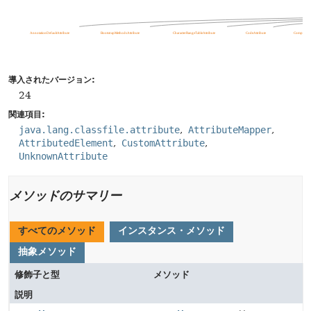
導入されたバージョン:
24
関連項目:
java.lang.classfile.attribute
AttributeMapper
AttributedElement
CustomAttribute
UnknownAttribute
メソッドのサマリー
すべてのメソッド
インスタンス・メソッド
抽象メソッド
修飾子と型
メソッド
説明