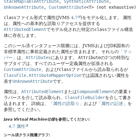
StackMapTableAttribute
, 
SyntheticAttribute
, 
UnknownAttribute
, 
CustomAttribute
<T> 
(not exhaustive)
class
ファイル形式で属性(JVMS
4.7
)をモデル化します。
属性
は、属性への基本的な読取りアクセスを提供する
AttributedElement
でモデル化された特定の
class
ファイル構造
体に存在します。
このシール済インタフェース階層には、JVMSおよびJDK固有の
非標準属性に事前定義された属性が含まれます。
それらの
「マッ
パー」
は、
Attributes
にあります。
Attribute
の2つの特別な
サブタイプは、すべてのユーザー定義属性が拡張される
CustomAttribute
、および
class
ファイルから読み取られるが
ClassFile.AttributeMapperOption
では認識されない属性を
表す
UnknownAttribute
です。
属性は、
AttributedElement
または
CompoundElement
の要素ト
ラバースを介して読み取られ、
ClassFileBuilder
を介して書き
込まれます。
詳細は、
「属性の読取り」
および
「属性の記述」
を
参照してください。
Java Virtual Machine仕様
を参照してください:
4.7 属性
シール済クラス階層グラフ: