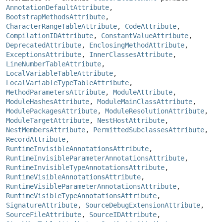
AnnotationDefaultAttribute
, 
BootstrapMethodsAttribute
, 
CharacterRangeTableAttribute
, 
CodeAttribute
, 
CompilationIDAttribute
, 
ConstantValueAttribute
, 
DeprecatedAttribute
, 
EnclosingMethodAttribute
, 
ExceptionsAttribute
, 
InnerClassesAttribute
, 
LineNumberTableAttribute
, 
LocalVariableTableAttribute
, 
LocalVariableTypeTableAttribute
, 
MethodParametersAttribute
, 
ModuleAttribute
, 
ModuleHashesAttribute
, 
ModuleMainClassAttribute
, 
ModulePackagesAttribute
, 
ModuleResolutionAttribute
, 
ModuleTargetAttribute
, 
NestHostAttribute
, 
NestMembersAttribute
, 
PermittedSubclassesAttribute
, 
RecordAttribute
, 
RuntimeInvisibleAnnotationsAttribute
, 
RuntimeInvisibleParameterAnnotationsAttribute
, 
RuntimeInvisibleTypeAnnotationsAttribute
, 
RuntimeVisibleAnnotationsAttribute
, 
RuntimeVisibleParameterAnnotationsAttribute
, 
RuntimeVisibleTypeAnnotationsAttribute
, 
SignatureAttribute
, 
SourceDebugExtensionAttribute
, 
SourceFileAttribute
, 
SourceIDAttribute
, 