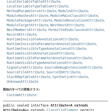
LocalVariableTableAttribute
,
LocalVariableTypeTableAttribute
,
MethodParametersAttribute
,
ModuleAttribute
,
ModuleHashesAttribute
,
ModuleMainClassAttribute
,
ModulePackagesAttribute
,
ModuleResolutionAttribute
,
ModuleTargetAttribute
,
NestHostAttribute
,
NestMembersAttribute
,
PermittedSubclassesAttribute
,
RecordAttribute
,
RuntimeInvisibleAnnotationsAttribute
,
RuntimeInvisibleParameterAnnotationsAttribute
,
RuntimeInvisibleTypeAnnotationsAttribute
,
RuntimeVisibleAnnotationsAttribute
,
RuntimeVisibleParameterAnnotationsAttribute
,
RuntimeVisibleTypeAnnotationsAttribute
,
SignatureAttribute
,
SourceDebugExtensionAttribute
,
SourceFileAttribute
,
SourceIDAttribute
,
StackMapTableAttribute
,
SyntheticAttribute
,
UnknownAttribute
既知のすべての実装クラス:
CustomAttribute
public sealed interface 
Attribute<A extends 
Attribute<A>>
 extends 
ClassFileElement
permits 