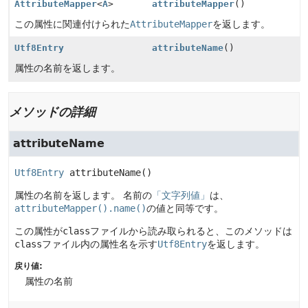
AttributeMapper
<
A
>
attributeMapper
()
この属性に関連付けられた
AttributeMapper
を返します。
Utf8Entry
attributeName
()
属性の名前を返します。
メソッドの詳細
attributeName
Utf8Entry
attributeName
()
属性の名前を返します。
名前の
「文字列値」
は、
attributeMapper().name()
の値と同等です。
この属性が
class
ファイルから読み取られると、このメソッドは
class
ファイル内の属性名を示す
Utf8Entry
を返します。
戻り値:
属性の名前