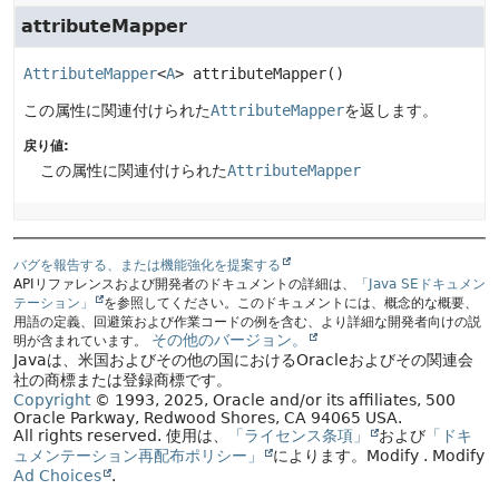
attributeMapper
AttributeMapper
<
A
>
attributeMapper
()
この属性に関連付けられた
AttributeMapper
を返します。
戻り値:
この属性に関連付けられた
AttributeMapper
バグを報告する、または機能強化を提案する
APIリファレンスおよび開発者のドキュメントの詳細は、
「Java SEドキュメン
テーション」
を参照してください。このドキュメントには、概念的な概要、
用語の定義、回避策および作業コードの例を含む、より詳細な開発者向けの説
その他のバージョン。
明が含まれています。
Javaは、米国およびその他の国におけるOracleおよびその関連会
社の商標または登録商標です。
Copyright
© 1993, 2025, Oracle and/or its affiliates, 500
Oracle Parkway, Redwood Shores, CA 94065 USA.
All rights reserved.
使用は、
「ライセンス条項」
および
「ドキ
ュメンテーション再配布ポリシー」
によります。
Modify
. Modify
Ad Choices
.