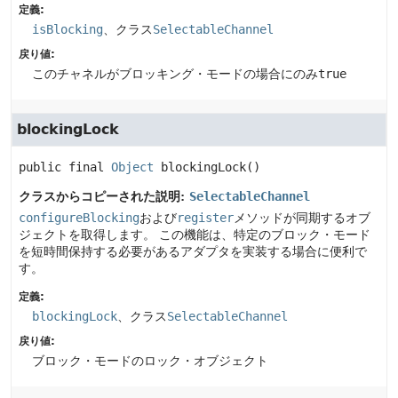
定義:
isBlocking
、クラス
SelectableChannel
戻り値:
このチャネルがブロッキング・モードの場合にのみ
true
blockingLock
public final
Object
blockingLock
()
クラスからコピーされた説明:
SelectableChannel
configureBlocking
および
register
メソッドが同期するオブ
ジェクトを取得します。
この機能は、特定のブロック・モード
を短時間保持する必要があるアダプタを実装する場合に便利で
す。
定義:
blockingLock
、クラス
SelectableChannel
戻り値:
ブロック・モードのロック・オブジェクト