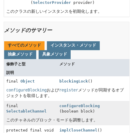
(
SelectorProvider
provider)
このクラスの新しいインスタンスを初期化します。
メソッドのサマリー
すべてのメソッド
インスタンス・メソッド
抽象メソッド
具象メソッド
修飾子と型
メソッド
説明
final
Object
blockingLock
()
configureBlocking
および
register
メソッドが同期するオブ
ジェクトを取得します。
final
configureBlocking
SelectableChannel
(boolean block)
このチャネルのブロック・モードを調整します。
protected final void
implCloseChannel
()