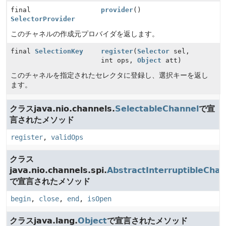
final
provider
()
SelectorProvider
このチャネルの作成元プロバイダを返します。
final
SelectionKey
register
(
Selector
sel,
int ops,
Object
att)
このチャネルを指定されたセレクタに登録し、選択キーを返し
ます。
クラスjava.nio.channels.
SelectableChannel
で宣
言されたメソッド
register
,
validOps
クラス
java.nio.channels.spi.
AbstractInterruptibleChan
で宣言されたメソッド
begin
,
close
,
end
,
isOpen
クラスjava.lang.
Object
で宣言されたメソッド