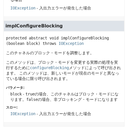
IOException
- 入出力エラーが発生した場合
implConfigureBlocking
protected abstract
void
implConfigureBlocking
(boolean block)
 throws 
IOException
このチャネルのブロック・モードを調整します。
このメソッドは、ブロック・モードを変更する実際の処理を実
行するために
configureBlocking
メソッドによって呼び出され
ます。
このメソッドは、新しいモードが現在のモードと異なっ
ている場合に限り呼び出されます。
パラメータ:
block
-
true
の場合、このチャネルはブロック・モードにな
ります。
false
の場合、非ブロッキング・モードになります
スロー:
IOException
- 入出力エラーが発生した場合