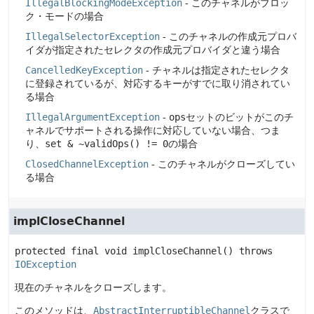
IllegalBlockingModeException
- このチャネルがブロッ
ク・モードの場合
IllegalSelectorException
- このチャネルの作成元プロバ
イダが指定されたセレクタの作成元プロバイダと違う場合
CancelledKeyException
- チャネルは指定されたセレクタ
に登録されているが、対応するキーがすでに取り消されてい
る場合
IllegalArgumentException
-
ops
セットのビットがこのチ
ャネルでサポートされる操作に対応していない場合、つま
り、
set & ~validOps() != 0
の場合
ClosedChannelException
- このチャネルがクローズしてい
る場合
implCloseChannel
protected final
void
implCloseChannel
() throws 
IOException
現在のチャネルをクローズします。
このメソッドは、
AbstractInterruptibleChannel
クラスで