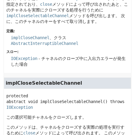
指定されており、
close
メソッドによって呼び出されたあと、こ
のチャネルを実際にクローズする処理を行うために
implCloseSelectableChannel
メソッドを呼び出します。
次
に、このチャネルのキーをすべて取り消します。
定義:
implCloseChannel
、クラス
AbstractInterruptibleChannel
スロー:
IOException
- チャネルのクローズ中に入出力エラーが発生
した場合
implCloseSelectableChannel
protected 
abstract
void
implCloseSelectableChannel
() throws 
IOException
この選択可能チャネルをクローズします。
このメソッドは、チャネルをクローズする実際の処理を実行す
るために
close
メソッドによって呼び出されます。
このメソッ