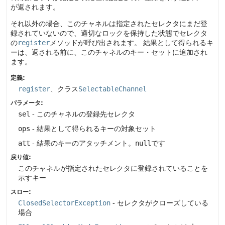
が返されます。
それ以外の場合、このチャネルは指定されたセレクタにまだ登
録されていないので、適切なロックを保持した状態でセレクタ
の
register
メソッドが呼び出されます。
結果として得られるキ
ーは、返される前に、このチャネルのキー・セットに追加され
ます。
定義:
register
、クラス
SelectableChannel
パラメータ:
sel
- このチャネルの登録先セレクタ
ops
- 結果として得られるキーの対象セット
att
- 結果のキーのアタッチメント。
null
です
戻り値:
このチャネルが指定されたセレクタに登録されていることを
示すキー
スロー:
ClosedSelectorException
- セレクタがクローズしている
場合