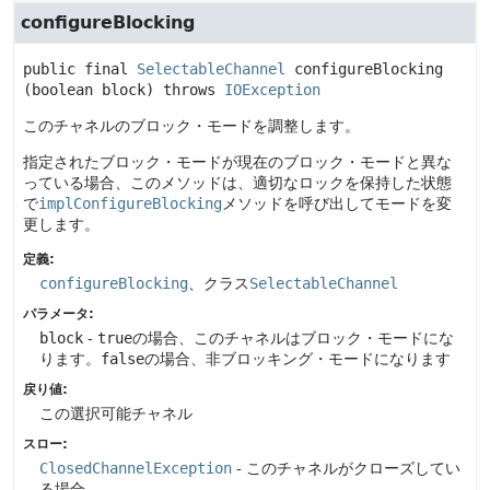
configureBlocking
public final
SelectableChannel
configureBlocking
(boolean block)
 throws 
IOException
このチャネルのブロック・モードを調整します。
指定されたブロック・モードが現在のブロック・モードと異な
っている場合、このメソッドは、適切なロックを保持した状態
で
implConfigureBlocking
メソッドを呼び出してモードを変
更します。
定義:
configureBlocking
、クラス
SelectableChannel
パラメータ:
block
-
true
の場合、このチャネルはブロック・モードにな
ります。
false
の場合、非ブロッキング・モードになります
戻り値:
この選択可能チャネル
スロー:
ClosedChannelException
- このチャネルがクローズしてい
る場合