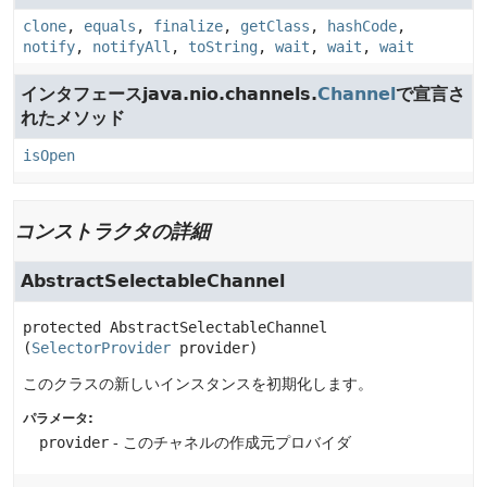
clone
,
equals
,
finalize
,
getClass
,
hashCode
,
notify
,
notifyAll
,
toString
,
wait
,
wait
,
wait
インタフェースjava.nio.channels.
Channel
で宣言さ
れたメソッド
isOpen
コンストラクタの詳細
AbstractSelectableChannel
protected
AbstractSelectableChannel
(
SelectorProvider
 provider)
このクラスの新しいインスタンスを初期化します。
パラメータ:
provider
- このチャネルの作成元プロバイダ