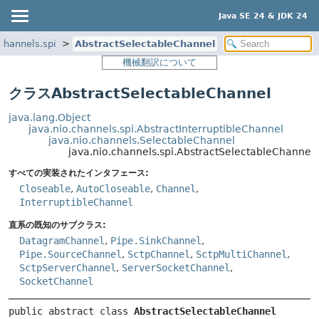
Java SE 24 & JDK 24
.channels.spi
AbstractSelectableChannel
機械翻訳について
クラスAbstractSelectableChannel
java.lang.Object
java.nio.channels.spi.AbstractInterruptibleChannel
java.nio.channels.SelectableChannel
java.nio.channels.spi.AbstractSelectableChannel
すべての実装されたインタフェース:
Closeable
,
AutoCloseable
,
Channel
,
InterruptibleChannel
直系の既知のサブクラス:
DatagramChannel
,
Pipe.SinkChannel
,
Pipe.SourceChannel
,
SctpChannel
,
SctpMultiChannel
,
SctpServerChannel
,
ServerSocketChannel
,
SocketChannel
public abstract class 
AbstractSelectableChannel