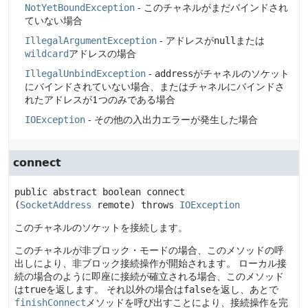
NotYetBoundException
- このチャネルがまだバインドされ
ていない場合
IllegalArgumentException
- アドレスが
null
または
wildcard
アドレスの場合
IllegalUnbindException
-
address
がチャネルのソケット
にバインドされていない場合、またはチャネルにバインドさ
れたアドレスが1つのみである場合
IOException
- その他の入出力エラーが発生した場合
connect
public abstract
boolean
connect
(
SocketAddress
 remote)
 throws 
IOException
このチャネルのソケットを接続します。
このチャネルが非ブロック・モードの場合、このメソッドの呼
出しにより、非ブロック接続操作が開始されます。
ローカル接
続の場合のように即座に接続が確立される場合、このメソッド
は
true
を返します。
それ以外の場合は
false
を返し、あとで
finishConnect
メソッドを呼び出すことにより、接続操作を完