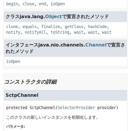
begin
,
close
,
end
,
isOpen
クラスjava.lang.
Object
で宣言されたメソッド
clone
,
equals
,
finalize
,
getClass
,
hashCode
,
notify
,
notifyAll
,
toString
,
wait
,
wait
,
wait
インタフェースjava.nio.channels.
Channel
で宣言さ
れたメソッド
isOpen
コンストラクタの詳細
SctpChannel
protected
SctpChannel
(
SelectorProvider
 provider)
このクラスの新しいインスタンスを初期化します。
パラメータ: