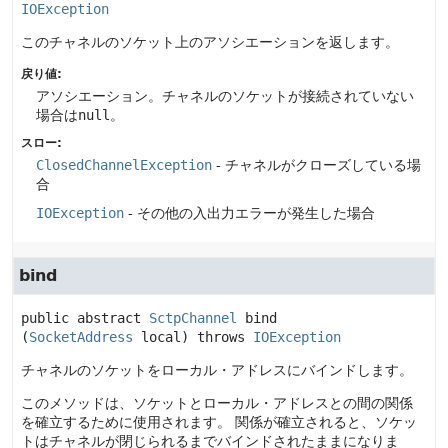
IOException
このチャネルのソケット上のアソシエーションを返します。
戻り値:
アソシエーション。チャネルのソケットが接続されていない
場合は
null
。
スロー:
ClosedChannelException
- チャネルがクローズしている場
合
IOException
- その他の入出力エラーが発生した場合
bind
public abstract
SctpChannel
bind
(
SocketAddress
 local)
 throws 
IOException
チャネルのソケットをローカル・アドレスにバインドします。
このメソッドは、ソケットとローカル・アドレスとの間の関係
を確立するために使用されます。
関係が確立されると、ソケッ
トはチャネルが閉じられるまでバインドされたままになりま