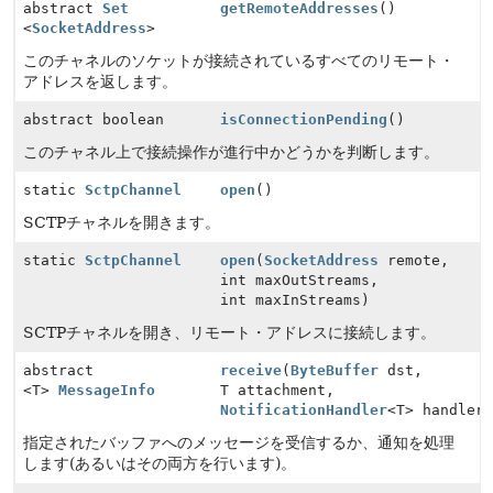
abstract
Set
getRemoteAddresses
()
<
SocketAddress
>
このチャネルのソケットが接続されているすべてのリモート・
アドレスを返します。
abstract boolean
isConnectionPending
()
このチャネル上で接続操作が進行中かどうかを判断します。
static
SctpChannel
open
()
SCTPチャネルを開きます。
static
SctpChannel
open
(
SocketAddress
remote,
int maxOutStreams,
int maxInStreams)
SCTPチャネルを開き、リモート・アドレスに接続します。
abstract
receive
(
ByteBuffer
dst,
<T>
MessageInfo
T attachment,
NotificationHandler
<T> handler
指定されたバッファへのメッセージを受信するか、通知を処理
します(あるいはその両方を行います)。