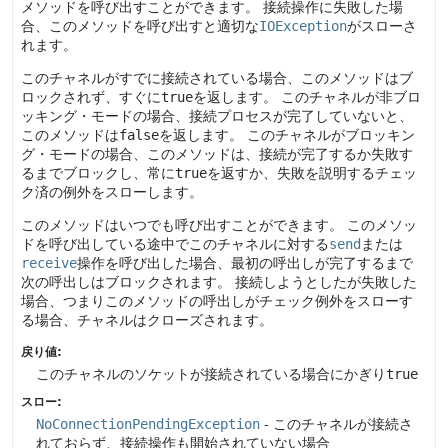
メソッドを呼び出すことができます。
接続操作に失敗した場
合、このメソッドを呼び出すと適切な
IOException
がスローさ
れます。
このチャネルがすでに接続されている場合、このメソッドはブ
ロックされず、すぐに
true
を返します。
このチャネルが非ブロ
ッキング・モードの場合、接続プロセスが完了していないと、
このメソッドは
false
を返します。
このチャネルがブロッキン
グ・モードの場合、このメソッドは、接続が完了するか失敗す
るまでブロックし、常に
true
を返すか、失敗を説明するチェッ
ク済の例外をスローします。
このメソッドはいつでも呼び出すことができます。
このメソッ
ドを呼び出している途中でこのチャネルに対する
send
または
receive
操作を呼び出した場合、最初の呼出しが完了するまで
次の呼出しはブロックされます。
接続しようとしたが失敗した
場合、つまりこのメソッドの呼出しがチェック例外をスローす
る場合、チャネルはクローズされます。
戻り値:
このチャネルのソケットが接続されている場合にかぎり
true
スロー:
NoConnectionPendingException
- このチャネルが接続さ
れておらず、接続操作も開始されていない場合