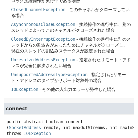
ロック接続操作が実行中である場合
ClosedChannelException
- このチャネルがクローズしてい
る場合
AsynchronousCloseException
- 接続操作の進行中に、別の
スレッドによってこのチャネルがクローズされた場合
ClosedByInterruptException
- 接続操作の進行中に別のス
レッドからの割込みがあったためにチャネルがクローズし、
現在のスレッドの割込みステータスが設定された場合
UnresolvedAddressException
- 指定されたリモート・アド
レスが完全に解決されない場合
UnsupportedAddressTypeException
- 指定されたリモー
ト・アドレスのタイプがサポート対象外の場合
IOException
- その他の入出力エラーが発生した場合
connect
public abstract
boolean
connect
(
SocketAddress
 remote, int maxOutStreams, int maxInSt
throws 
IOException