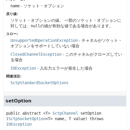
name
- ソケット・オプション
戻り値:
ソケット・オプションの値。
一部のソケット・オプションに
対しては、
null
の値が有効な値である場合があります。
スロー:
UnsupportedOperationException
- チャネルがソケット・
オプションをサポートしていない場合
ClosedChannelException
- このチャネルがクローズしてい
る場合
IOException
- 入出力エラーが発生した場合
関連項目:
SctpStandardSocketOptions
setOption
public abstract
<T>
SctpChannel
setOption
(
SctpSocketOption
<T> name, T value)
 throws 
IOException