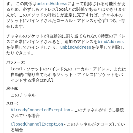
す。
この関係は
unbindAddress
によって削除される可能性があ
るため、必ずしもアドレス
local
との関係であるとはかぎりませ
んが、このメソッドの呼出しが正常に完了すれば、チャネルの
ソケットにバインドされたローカル・アドレスが必ず1つ以上存
在します。
チャネルのソケットが(自動的に割り当てられない)特定のアドレ
スに正常にバインドされると、追加のアドレスを
bindAddress
を使用してバインドしたり、
unbindAddress
を使用して削除し
たりできます。
パラメータ:
local
- ソケットのバインド先のローカル・アドレス、または
自動的に割り当てられるソケット・アドレスにソケットをバ
インドする場合は
null
戻り値:
このチャネル
スロー:
AlreadyConnectedException
- このチャネルがすでに接続
されている場合
ClosedChannelException
- このチャネルがクローズしてい
る場合