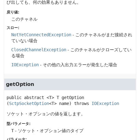
び出しても、何の効果もありません。
戻り値:
このチャネル
スロー:
NotYetConnectedException
- このチャネルがまだ接続され
ていない場合
ClosedChannelException
- このチャネルがクローズしてい
る場合
IOException
- その他の入出力エラーが発生した場合
getOption
public abstract
<T>
T
getOption
(
SctpSocketOption
<T> name)
 throws 
IOException
ソケット・オプションの値を返します。
型パラメータ:
T
- ソケット・オプション値のタイプ
パラメータ: