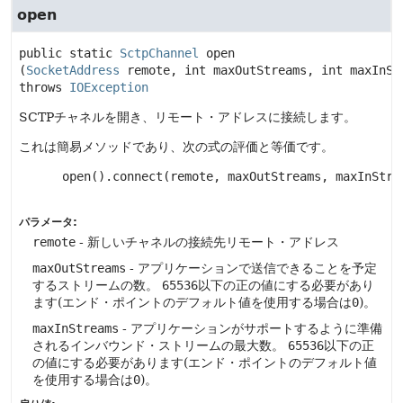
open
public static
SctpChannel
open
(
SocketAddress
 remote, int maxOutStreams, int maxInSt
throws 
IOException
SCTPチャネルを開き、リモート・アドレスに接続します。
これは簡易メソッドであり、次の式の評価と等価です。
 open().connect(remote, maxOutStreams, maxInStrea
パラメータ:
remote
- 新しいチャネルの接続先リモート・アドレス
maxOutStreams
- アプリケーションで送信できることを予定
するストリームの数。
65536
以下の正の値にする必要があり
ます(エンド・ポイントのデフォルト値を使用する場合は
0
)。
maxInStreams
- アプリケーションがサポートするように準備
されるインバウンド・ストリームの最大数。
65536
以下の正
の値にする必要があります(エンド・ポイントのデフォルト値
を使用する場合は
0
)。