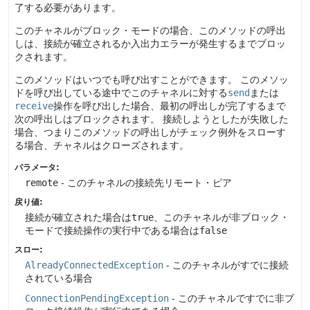
了する必要があります。
このチャネルがブロック・モードの場合、このメソッドの呼出
しは、接続が確立されるか入出力エラーが発生するまでブロッ
クされます。
このメソッドはいつでも呼び出すことができます。
このメソッ
ドを呼び出している途中でこのチャネルに対する
send
または
receive
操作を呼び出した場合、最初の呼出しが完了するまで
次の呼出しはブロックされます。
接続しようとしたが失敗した
場合、つまりこのメソッドの呼出しがチェック例外をスローす
る場合、チャネルはクローズされます。
パラメータ:
remote
- このチャネルの接続先リモート・ピア
戻り値:
接続が確立された場合は
true
、このチャネルが非ブロック・
モードで接続操作の実行中である場合は
false
スロー:
AlreadyConnectedException
- このチャネルがすでに接続
されている場合
ConnectionPendingException
- このチャネルですでに非ブ