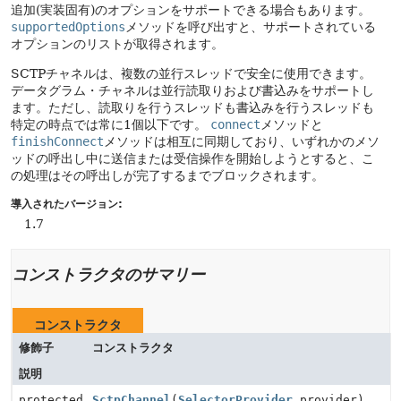
追加(実装固有)のオプションをサポートできる場合もあります。
supportedOptions
メソッドを呼び出すと、サポートされている
オプションのリストが取得されます。
SCTPチャネルは、複数の並行スレッドで安全に使用できます。
データグラム・チャネルは並行読取りおよび書込みをサポートし
ます。ただし、読取りを行うスレッドも書込みを行うスレッドも
特定の時点では常に1個以下です。
connect
メソッドと
finishConnect
メソッドは相互に同期しており、いずれかのメソ
ッドの呼出し中に送信または受信操作を開始しようとすると、こ
の処理はその呼出しが完了するまでブロックされます。
導入されたバージョン:
1.7
コンストラクタのサマリー
コンストラクタ
修飾子
コンストラクタ
説明
protected
SctpChannel
(
SelectorProvider
provider)