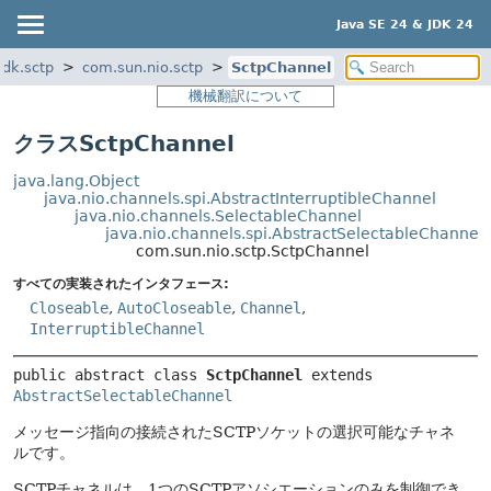
Java SE 24 & JDK 24
jdk.sctp
com.sun.nio.sctp
SctpChannel
機械翻訳について
クラスSctpChannel
java.lang.Object
java.nio.channels.spi.AbstractInterruptibleChannel
java.nio.channels.SelectableChannel
java.nio.channels.spi.AbstractSelectableChannel
com.sun.nio.sctp.SctpChannel
すべての実装されたインタフェース:
Closeable
,
AutoCloseable
,
Channel
,
InterruptibleChannel
public abstract class 
SctpChannel
extends 
AbstractSelectableChannel
メッセージ指向の接続されたSCTPソケットの選択可能なチャネ
ルです。
SCTPチャネルは、1つのSCTPアソシエーションのみを制御でき