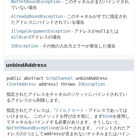
NotYetBoundException
- このチャネルがまだバインドされ
ていない場合
AlreadyBoundException
- このチャネルがすでに指定され
たアドレスにバインドされている場合
IllegalArgumentException
- アドレスが
null
または
wildcard
アドレスの場合
IOException
- その他の入出力エラーが発生した場合
unbindAddress
public abstract
SctpChannel
unbindAddress
(
InetAddress
 address)
 throws 
IOException
指定されたアドレスをチャネルのソケットにバインドされてい
るアドレスから削除します。
指定されたアドレスは、
ワイルドカード
・アドレスであっては
いけません。
このメソッドを呼び出す前に、まず
bind
を使用し
てチャネルをバインドする必要があります。そうしないと、
NotYetBoundException
がスローされます。
バインドされたア
ドレスの1つとして
address
が含まれないチャネルまたはバイン