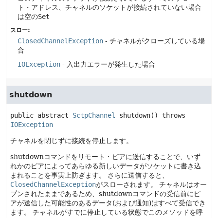
ト・アドレス、チャネルのソケットが接続されていない場合
は空の
Set
スロー:
ClosedChannelException
- チャネルがクローズしている場
合
IOException
- 入出力エラーが発生した場合
shutdown
public abstract
SctpChannel
shutdown
() throws 
IOException
チャネルを閉じずに接続を停止します。
shutdownコマンドをリモート・ピアに送信することで、いず
れかのピアによってあらゆる新しいデータがソケットに書き込
まれることを事実上防ぎます。
さらに送信すると、
ClosedChannelException
がスローされます。
チャネルはオー
プンされたままであるため、shutdownコマンドの受信前にピ
アが送信した可能性のあるデータ(および通知)はすべて受信でき
ます。
チャネルがすでに停止している状態でこのメソッドを呼