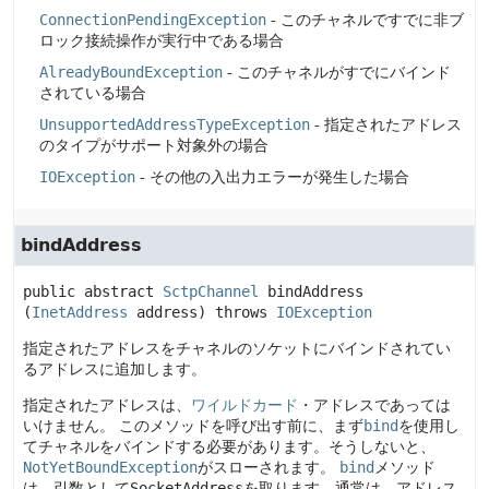
ConnectionPendingException
- このチャネルですでに非ブ
ロック接続操作が実行中である場合
AlreadyBoundException
- このチャネルがすでにバインド
されている場合
UnsupportedAddressTypeException
- 指定されたアドレス
のタイプがサポート対象外の場合
IOException
- その他の入出力エラーが発生した場合
bindAddress
public abstract
SctpChannel
bindAddress
(
InetAddress
 address)
 throws 
IOException
指定されたアドレスをチャネルのソケットにバインドされてい
るアドレスに追加します。
指定されたアドレスは、
ワイルドカード
・アドレスであっては
いけません。
このメソッドを呼び出す前に、まず
bind
を使用し
てチャネルをバインドする必要があります。そうしないと、
NotYetBoundException
がスローされます。
bind
メソッド
は、引数として
SocketAddress
を取ります。通常は、アドレス