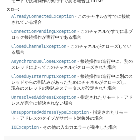
モードで接続操作の実行中である場合は
false
スロー:
AlreadyConnectedException
- このチャネルがすでに接続
されている場合
ConnectionPendingException
- このチャネルですでに非ブ
ロック接続操作が実行中である場合
ClosedChannelException
- このチャネルがクローズしてい
る場合
AsynchronousCloseException
- 接続操作の進行中に、別の
スレッドによってこのチャネルがクローズされた場合
ClosedByInterruptException
- 接続操作の進行中に別のス
レッドからの割込みがあったためにチャネルがクローズし、
現在のスレッドの割込みステータスが設定された場合
UnresolvedAddressException
- 指定されたリモート・アド
レスが完全に解決されない場合
UnsupportedAddressTypeException
- 指定されたリモー
ト・アドレスのタイプがサポート対象外の場合
IOException
- その他の入出力エラーが発生した場合