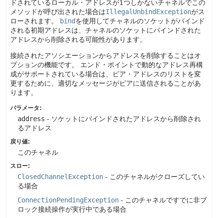
ドされているローカル・アドレスが1つしかないチャネルでこの
メソッドが呼び出された場合は
IllegalUnbindException
がス
ローされます。
bind
を使用してチャネルのソケットがバインド
される初期アドレスは、チャネルのソケットにバインドされた
アドレスから削除される可能性があります。
接続されたアソシエーションからアドレスを削除することはオ
プションの機能です。
エンド・ポイントで動的なアドレス再構
成がサポートされている場合は、ピア・アドレスのリストを変
更するために、適切なメッセージがピアに送信されることがあ
ります。
パラメータ:
address
- ソケットにバインドされたアドレスから削除され
るアドレス
戻り値:
このチャネル
スロー:
ClosedChannelException
- このチャネルがクローズしてい
る場合
ConnectionPendingException
- このチャネルですでに非ブ
ロック接続操作が実行中である場合