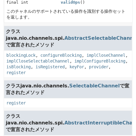
final int
validOps
()
このチャネルのサポートされている操作を識別する操作セット
を返します。
クラス
java.nio.channels.spi.
AbstractSelectableChanne
で宣言されたメソッド
blockingLock
,
configureBlocking
,
implCloseChannel
,
implCloseSelectableChannel
,
implConfigureBlocking
,
isBlocking
,
isRegistered
,
keyFor
,
provider
,
register
クラスjava.nio.channels.
SelectableChannel
で宣
言されたメソッド
register
クラス
java.nio.channels.spi.
AbstractInterruptibleChan
で宣言されたメソッド