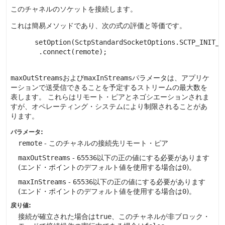
このチャネルのソケットを接続します。
これは簡易メソッドであり、次の式の評価と等価です。
 setOption(SctpStandardSocketOptions.SCTP_INIT_M
  .connect(remote);

maxOutStreams
および
maxInStreams
パラメータは、アプリケ
ーションで送受信できることを予定するストリームの最大数を
表します。
これらはリモート・ピアとネゴシエーションされま
すが、オペレーティング・システムにより制限されることがあ
ります。
パラメータ:
remote
- このチャネルの接続先リモート・ピア
maxOutStreams
-
65536
以下の正の値にする必要があります
(エンド・ポイントのデフォルト値を使用する場合は
0
)。
maxInStreams
-
65536
以下の正の値にする必要があります
(エンド・ポイントのデフォルト値を使用する場合は
0
)。
戻り値:
接続が確立された場合は
true
、このチャネルが非ブロック・