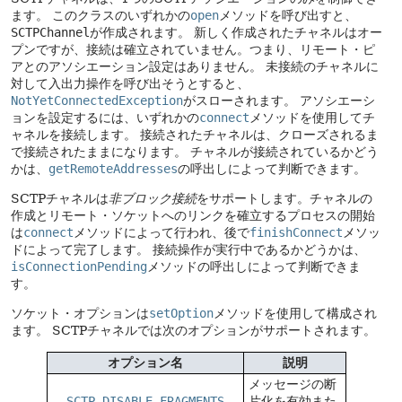
ます。
このクラスのいずれかの
open
メソッドを呼び出すと、
SCTPChannel
が作成されます。
新しく作成されたチャネルはオー
プンですが、接続は確立されていません。つまり、リモート・ピ
アとのアソシエーション設定はありません。
未接続のチャネルに
対して入出力操作を呼び出そうとすると、
NotYetConnectedException
がスローされます。
アソシエーシ
ョンを設定するには、いずれかの
connect
メソッドを使用してチ
ャネルを接続します。
接続されたチャネルは、クローズされるま
で接続されたままになります。
チャネルが接続されているかどう
かは、
getRemoteAddresses
の呼出しによって判断できます。
SCTPチャネルは
非ブロック接続
をサポートします。チャネルの
作成とリモート・ソケットへのリンクを確立するプロセスの開始
は
connect
メソッドによって行われ、後で
finishConnect
メソッ
ドによって完了します。
接続操作が実行中であるかどうかは、
isConnectionPending
メソッドの呼出しによって判断できま
す。
ソケット・オプションは
setOption
メソッドを使用して構成され
ます。
SCTPチャネルでは次のオプションがサポートされます。
オプション名
説明
メッセージの断
SCTP_DISABLE_FRAGMENTS
片化を有効また