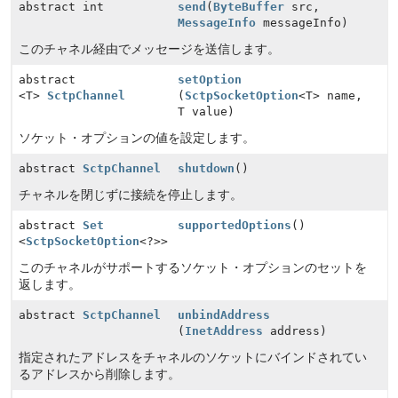
abstract int
send
(
ByteBuffer
src,
MessageInfo
messageInfo)
このチャネル経由でメッセージを送信します。
abstract
setOption
<T>
SctpChannel
(
SctpSocketOption
<T> name,
T value)
ソケット・オプションの値を設定します。
abstract
SctpChannel
shutdown
()
チャネルを閉じずに接続を停止します。
abstract
Set
supportedOptions
()
<
SctpSocketOption
<?>>
このチャネルがサポートするソケット・オプションのセットを
返します。
abstract
SctpChannel
unbindAddress
(
InetAddress
address)
指定されたアドレスをチャネルのソケットにバインドされてい
るアドレスから削除します。