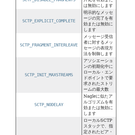
は無効にします
明示的なメッセ
ージの完了を有
SCTP_EXPLICIT_COMPLETE
効または無効に
します
メッセージ受信
者に対するメッ
SCTP_FRAGMENT_INTERLEAVE
セージの表現方
法を制御します
アソシエーショ
ンの初期化中に
ローカル・エン
SCTP_INIT_MAXSTREAMS
ドポイントで要
求されたストリ
ームの最大数
Nagleに似たア
ルゴリズムを有
SCTP_NODELAY
効または無効に
します
ローカルSCTP
スタックで、指
定されたピア・