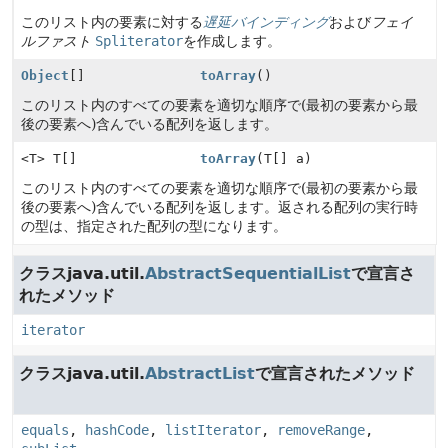
このリスト内の要素に対する
遅延バインディング
および
フェイ
ルファスト
Spliterator
を作成します。
Object
[]
toArray
()
このリスト内のすべての要素を適切な順序で(最初の要素から最
後の要素へ)含んでいる配列を返します。
<T> T[]
toArray
(T[] a)
このリスト内のすべての要素を適切な順序で(最初の要素から最
後の要素へ)含んでいる配列を返します。返される配列の実行時
の型は、指定された配列の型になります。
クラスjava.util.
AbstractSequentialList
で宣言さ
れたメソッド
iterator
クラスjava.util.
AbstractList
で宣言されたメソッド
equals
,
hashCode
,
listIterator
,
removeRange
,