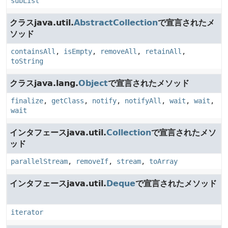
subList
クラスjava.util.
AbstractCollection
で宣言されたメ
ソッド
containsAll
,
isEmpty
,
removeAll
,
retainAll
,
toString
クラスjava.lang.
Object
で宣言されたメソッド
finalize
,
getClass
,
notify
,
notifyAll
,
wait
,
wait
,
wait
インタフェースjava.util.
Collection
で宣言されたメソ
ッド
parallelStream
,
removeIf
,
stream
,
toArray
インタフェースjava.util.
Deque
で宣言されたメソッド
iterator