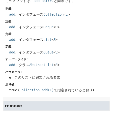
このメソッドは、
addLast(E)
と同等です。
定義:
add
、インタフェース
Collection
<
E
>
定義:
add
、インタフェース
Deque
<
E
>
定義:
add
、インタフェース
List
<
E
>
定義:
add
、インタフェース
Queue
<
E
>
オーバーライド:
add
、クラス
AbstractList
<
E
>
パラメータ:
e
- このリストに追加される要素
戻り値:
true
(
Collection.add(E)
で指定されているとおり)
remove