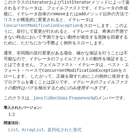
このクラスの
iterator
および
listIterator
メソッドによって返
されるイテレータは、
フェイルファスト
です。イテレータの作成
後に、イテレータ自体の
remove
または
add
メソッド以外の方法で
リストが構造的に変更されると、イテレータは
ConcurrentModificationException
をスローします。
このよ
うに、並行して変更が行われると、イテレータは、将来の予測で
きない時点において予測できない動作が発生する危険を回避する
ために、ただちにかつ手際よく例外をスローします。
通常、非同期の並行変更がある場合、確かな保証を行うことは不
可能なので、イテレータのフェイルファストの動作を保証するこ
とはできません。
フェイルファスト・イテレータは、ベスト・エ
フォート・ベースで
ConcurrentModificationException
をス
ローします。
したがって、正確を期すためにこの例外に依存する
プログラムを書くことは誤りです。
イテレータのフェイルファス
トの動作はバグを検出するためにのみ使用すべきです。
このクラスは、
Java Collections Framework
のメンバーです。
導入されたバージョン:
1.2
関連項目:
List
ArrayList
直列化された形式