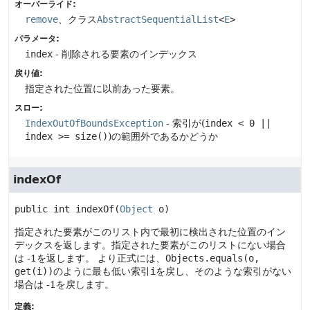
オーバーライド:
remove
、クラス
AbstractSequentialList
<
E
>
パラメータ:
index
- 削除される要素のインデックス
戻り値:
指定された位置に以前あった要素。
スロー:
IndexOutOfBoundsException
- 索引が(
index < 0 ||
index >= size()
)の範囲外であるかどうか
indexOf
public
int
indexOf
(
Object
 o)
指定された要素がこのリスト内で最初に検出された位置のイン
デックスを返します。指定された要素がこのリストにない場合
は -1を返します。
より正式には、
Objects.equals(o,
get(i))
のように最も低い索引
i
を戻し、そのような索引がない
場合は -1を戻します。
定義: