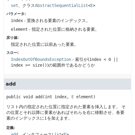
set
、クラス
AbstractSequentialList
<
E
>
パラメータ:
index
- 置換される要素のインデックス。
element
- 指定された位置に格納される要素。
戻り値:
指定された位置に以前あった要素。
スロー:
IndexOutOfBoundsException
- 索引が(
index < 0 ||
index >= size()
)の範囲外であるかどうか
add
public
void
add
(int index, 
E
 element)
リスト内の指定された位置に指定された要素を挿入します。
そ
の位置とそれ以降に要素があればそれらを右に移動させ、各要
素のインデックスに1を加えます。
定義:
add
、インタフェース
List
<
E
>