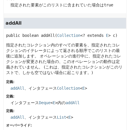
指定された要素がこのリストに含まれていた場合は
true
addAll
public
boolean
addAll
(
Collection
<? extends 
E
> c)
指定されたコレクション内のすべての要素を、指定されたコレ
クションのイテレータによって返される順序でこのリストの最
後に追加します。
オペレーションの進行中に、指定されたコレ
クションが変更された場合の、このオペレーションの動作は定
義されていません。
(これは、指定されたコレクションがこのリ
ストで、しかも空ではない場合に起こります。)
定義:
addAll
、インタフェース
Collection
<
E
>
定義:
インタフェース
Deque
<
E
>
内の
addAll
定義:
addAll
、インタフェース
List
<
E
>
オーバーライド: