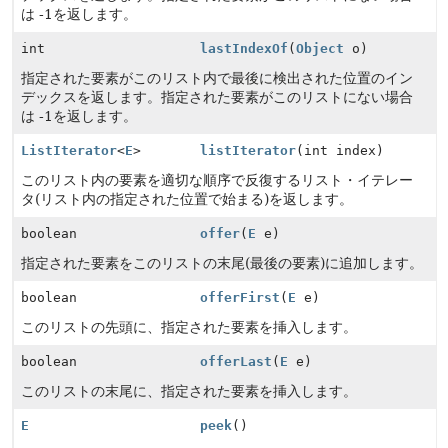
は -1を返します。
int
lastIndexOf
(
Object
o)
指定された要素がこのリスト内で最後に検出された位置のイン
デックスを返します。指定された要素がこのリストにない場合
は -1を返します。
ListIterator
<
E
>
listIterator
(int index)
このリスト内の要素を適切な順序で反復するリスト・イテレー
タ(リスト内の指定された位置で始まる)を返します。
boolean
offer
(
E
e)
指定された要素をこのリストの末尾(最後の要素)に追加します。
boolean
offerFirst
(
E
e)
このリストの先頭に、指定された要素を挿入します。
boolean
offerLast
(
E
e)
このリストの末尾に、指定された要素を挿入します。
E
peek
()