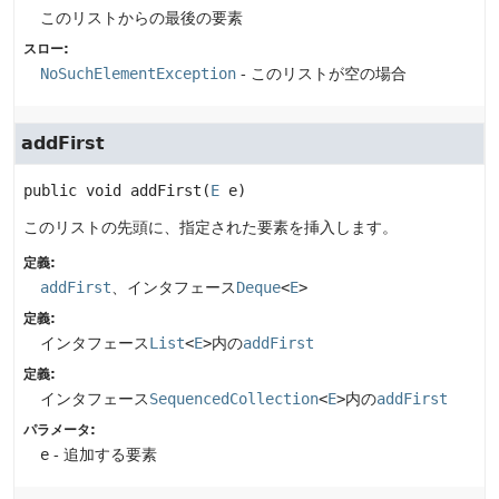
このリストからの最後の要素
スロー:
NoSuchElementException
- このリストが空の場合
addFirst
public
void
addFirst
(
E
 e)
このリストの先頭に、指定された要素を挿入します。
定義:
addFirst
、インタフェース
Deque
<
E
>
定義:
インタフェース
List
<
E
>
内の
addFirst
定義:
インタフェース
SequencedCollection
<
E
>
内の
addFirst
パラメータ:
e
- 追加する要素