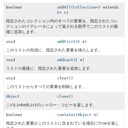
boolean
addAll
(
Collection
<? extends
E
> c)
指定されたコレクション内のすべての要素を、指定されたコレ
クションのイテレータによって返される順序でこのリストの最
後に追加します。
void
addFirst
(
E
e)
このリストの先頭に、指定された要素を挿入します。
void
addLast
(
E
e)
リストの最後に、指定された要素を追加します。
void
clear
()
このリストからすべての要素を削除します。
Object
clone
()
この
LinkedList
のシャロー・コピーを返します。
boolean
contains
(
Object
o)
指定された要素がこのリストに含まれている場合に
true
を返し