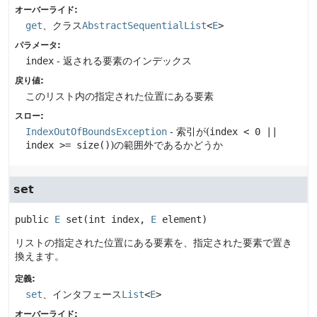
オーバーライド:
get
、クラス
AbstractSequentialList
<
E
>
パラメータ:
index
- 返される要素のインデックス
戻り値:
このリスト内の指定された位置にある要素
スロー:
IndexOutOfBoundsException
- 索引が(
index < 0 ||
index >= size()
)の範囲外であるかどうか
set
public
E
set
(int index, 
E
 element)
リストの指定された位置にある要素を、指定された要素で置き
換えます。
定義:
set
、インタフェース
List
<
E
>
オーバーライド: