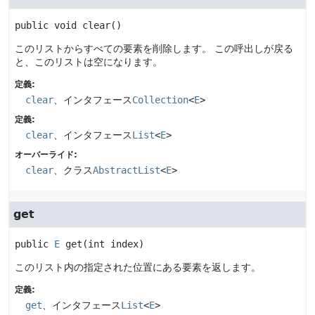
public
void
clear
()
このリストからすべての要素を削除します。
この呼出しが戻る
と、このリストは空になります。
定義:
clear
、インタフェース
Collection
<
E
>
定義:
clear
、インタフェース
List
<
E
>
オーバーライド:
clear
、クラス
AbstractList
<
E
>
get
public
E
get
(int index)
このリスト内の指定された位置にある要素を返します。
定義:
get
、インタフェース
List
<
E
>