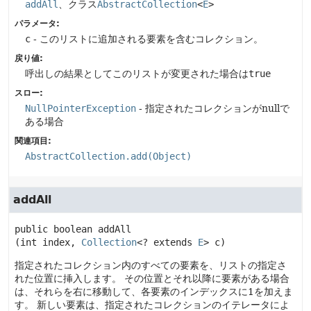
addAll
、クラス
AbstractCollection
<
E
>
パラメータ:
c
- このリストに追加される要素を含むコレクション。
戻り値:
呼出しの結果としてこのリストが変更された場合は
true
スロー:
NullPointerException
- 指定されたコレクションがnullで
ある場合
関連項目:
AbstractCollection.add(Object)
addAll
public
boolean
addAll
(int index, 
Collection
<? extends 
E
> c)
指定されたコレクション内のすべての要素を、リストの指定さ
れた位置に挿入します。
その位置とそれ以降に要素がある場合
は、それらを右に移動して、各要素のインデックスに1を加えま
す。
新しい要素は、指定されたコレクションのイテレータによ