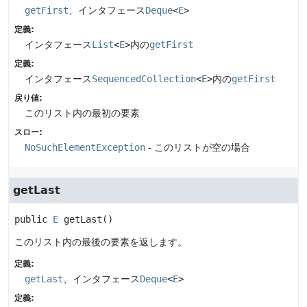
getFirst
、インタフェース
Deque
<
E
>
定義:
インタフェース
List
<
E
>
内の
getFirst
定義:
インタフェース
SequencedCollection
<
E
>
内の
getFirst
戻り値:
このリスト内の最初の要素
スロー:
NoSuchElementException
- このリストが空の場合
getLast
public
E
getLast
()
このリスト内の最後の要素を返します。
定義:
getLast
、インタフェース
Deque
<
E
>
定義: