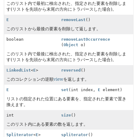
このリスト内で最初に検出された、指定された要素を削除しま
す(リストを先頭から末尾の方向にトラバースした場合)。
E
removeLast
()
このリストから最後の要素を削除して返します。
boolean
removeLastOccurrence
(
Object
o)
このリスト内で最後に検出された、指定された要素を削除しま
す(リストを先頭から末尾の方向にトラバースした場合)。
LinkedList
<
E
>
reversed
()
このコレクションの逆順
view
を返します。
E
set
(int index,
E
element)
リストの指定された位置にある要素を、指定された要素で置き
換えます。
int
size
()
このリスト内にある要素の数を返します。
Spliterator
<
E
>
spliterator
()