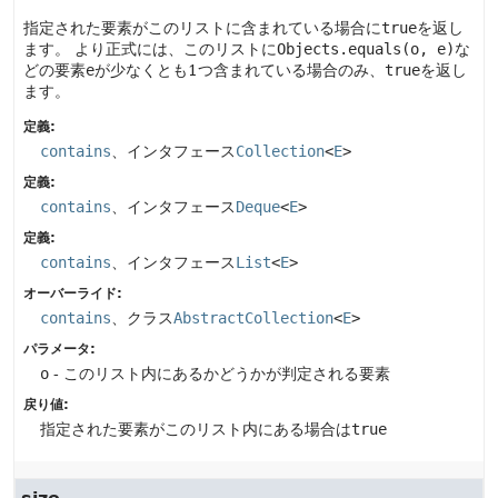
指定された要素がこのリストに含まれている場合に
true
を返し
ます。
より正式には、このリストに
Objects.equals(o, e)
な
どの要素
e
が少なくとも1つ含まれている場合のみ、
true
を返し
ます。
定義:
contains
、インタフェース
Collection
<
E
>
定義:
contains
、インタフェース
Deque
<
E
>
定義:
contains
、インタフェース
List
<
E
>
オーバーライド:
contains
、クラス
AbstractCollection
<
E
>
パラメータ:
o
- このリスト内にあるかどうかが判定される要素
戻り値:
指定された要素がこのリスト内にある場合は
true