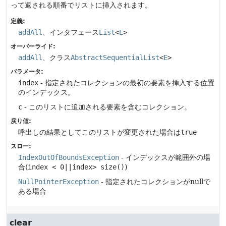
って返される順番でリストに挿入されます。
定義:
addAll
、インタフェース
List
<
E
>
オーバーライド:
addAll
、クラス
AbstractSequentialList
<
E
>
パラメータ:
index
- 指定されたコレクションの最初の要素を挿入する位置
のインデックス。
c
- このリストに追加される要素を含むコレクション。
戻り値:
呼出しの結果としてこのリストが変更された場合は
true
スロー:
IndexOutOfBoundsException
- インデックスが範囲外の場
合(
index < 0||index> size()
)
NullPointerException
- 指定されたコレクションがnullで
ある場合
clear