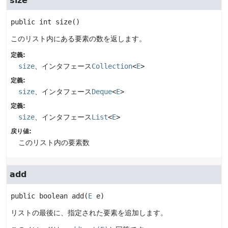
size
public
int
size
()
このリスト内にある要素の数を返します。
定義:
size
、インタフェース
Collection
<
E
>
定義:
size
、インタフェース
Deque
<
E
>
定義:
size
、インタフェース
List
<
E
>
戻り値:
このリスト内の要素数
add
public
boolean
add
(
E
 e)
リストの最後に、指定された要素を追加します。