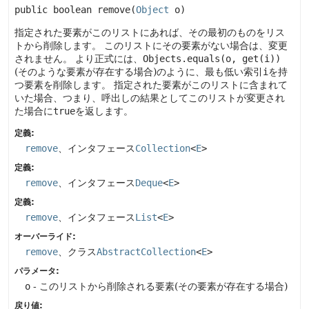
public
boolean
remove
(
Object
 o)
指定された要素がこのリストにあれば、その最初のものをリス
トから削除します。
このリストにその要素がない場合は、変更
されません。
より正式には、
Objects.equals(o, get(i))
(そのような要素が存在する場合)のように、最も低い索引
i
を持
つ要素を削除します。
指定された要素がこのリストに含まれて
いた場合、つまり、呼出しの結果としてこのリストが変更され
た場合に
true
を返します。
定義:
remove
、インタフェース
Collection
<
E
>
定義:
remove
、インタフェース
Deque
<
E
>
定義:
remove
、インタフェース
List
<
E
>
オーバーライド:
remove
、クラス
AbstractCollection
<
E
>
パラメータ:
o
- このリストから削除される要素(その要素が存在する場合)
戻り値: