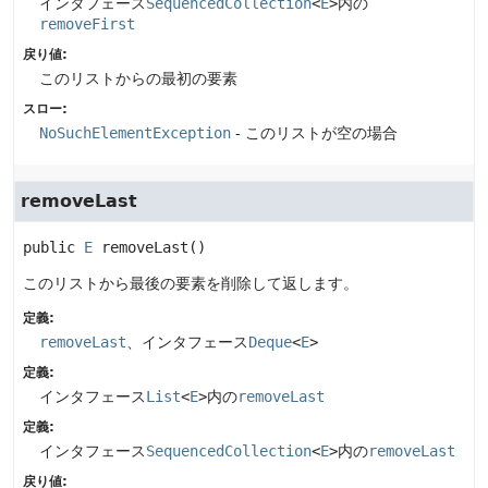
インタフェース
SequencedCollection
<
E
>
内の
removeFirst
戻り値:
このリストからの最初の要素
スロー:
NoSuchElementException
- このリストが空の場合
removeLast
public
E
removeLast
()
このリストから最後の要素を削除して返します。
定義:
removeLast
、インタフェース
Deque
<
E
>
定義:
インタフェース
List
<
E
>
内の
removeLast
定義:
インタフェース
SequencedCollection
<
E
>
内の
removeLast
戻り値: