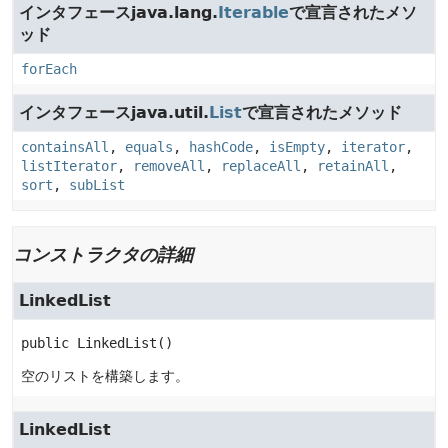
インタフェースjava.lang.
Iterable
で宣言されたメソ
ッド
forEach
インタフェースjava.util.
List
で宣言されたメソッド
containsAll
,
equals
,
hashCode
,
isEmpty
,
iterator
,
listIterator
,
removeAll
,
replaceAll
,
retainAll
,
sort
,
subList
コンストラクタの詳細
LinkedList
public
LinkedList
()
空のリストを構築します。
LinkedList