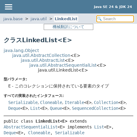
Java SE 24 & JDK 24
java.base
java.util
LinkedList
機械翻訳について
クラスLinkedList<E>
java.lang.Object
java.util.AbstractCollection
<E>
java.util.AbstractList
<E>
java.util.AbstractSequentialList
<E>
java.util.LinkedList<E>
型パラメータ:
E
- このコレクションに保持されている要素のタイプ
すべての実装されたインタフェース:
Serializable
,
Cloneable
,
Iterable
<E>
,
Collection
<E>
,
Deque
<E>
,
List
<E>
,
Queue
<E>
,
SequencedCollection
<E>
public class 
LinkedList<E>
extends 
AbstractSequentialList
<E> implements 
List
<E>, 
Deque
<E>, 
Cloneable
, 
Serializable