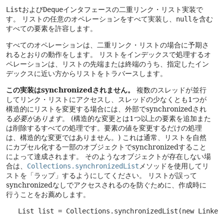
List
および
Deque
インタフェースの二重リンク・リスト実装で
す。
リストの任意のオペレーションをすべて実装し、
null
を含む
すべての要素を許容します。
すべてのオペレーションは、二重リンク・リストの場合に予期さ
れるとおりの動作をします。
リストをインデックスで処理するオ
ペレーションは、リストの先端または終端のうち、指定したイン
デックスに近い方からリストをトラバースします。
この実装はsynchronizedされません。
複数のスレッドが並行
してリンク・リストにアクセスし、スレッドの少なくとも1つが
構造的にリストを変更する場合には、外部でsynchronizedされ
る
必要があります
。
(構造的な変更とは1つ以上の要素を追加また
は削除するすべての処理です。要素の値を変更するだけの処理
は、構造的な変更ではありません。)
これは通常、リストを自然
にカプセル化する一部のオブジェクトでsynchronizedすること
によって達成されます。
そのようなオブジェクトが存在しない場
合は、
Collections.synchronizedList
メソッドを使用してリ
ストを「ラップ」するようにしてください。
リストが誤って
synchronizedなしでアクセスされるのを防ぐために、作成時に
行うことをお薦めします。
   List list = Collections.synchronizedList(new Linked