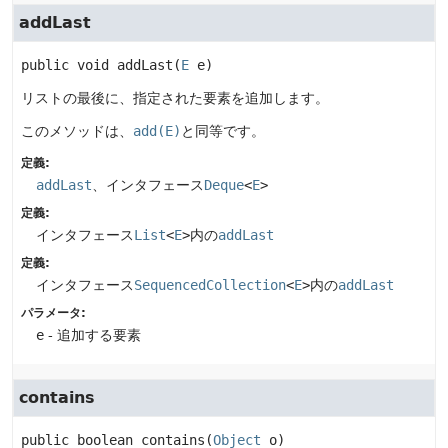
addLast
public
void
addLast
(
E
 e)
リストの最後に、指定された要素を追加します。
このメソッドは、
add(E)
と同等です。
定義:
addLast
、インタフェース
Deque
<
E
>
定義:
インタフェース
List
<
E
>
内の
addLast
定義:
インタフェース
SequencedCollection
<
E
>
内の
addLast
パラメータ:
e
- 追加する要素
contains
public
boolean
contains
(
Object
 o)