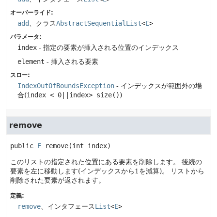
オーバーライド:
add
、クラス
AbstractSequentialList
<
E
>
パラメータ:
index
- 指定の要素が挿入される位置のインデックス
element
- 挿入される要素
スロー:
IndexOutOfBoundsException
- インデックスが範囲外の場
合(
index < 0||index> size()
)
remove
public
E
remove
(int index)
このリストの指定された位置にある要素を削除します。
後続の
要素を左に移動します(インデックスから1を減算)。
リストから
削除された要素が返されます。
定義:
remove
、インタフェース
List
<
E
>