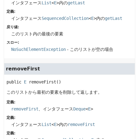
インタフェース
List
<
E
>
内の
getLast
定義:
インタフェース
SequencedCollection
<
E
>
内の
getLast
戻り値:
このリスト内の最後の要素
スロー:
NoSuchElementException
- このリストが空の場合
removeFirst
public
E
removeFirst
()
このリストから最初の要素を削除して返します。
定義:
removeFirst
、インタフェース
Deque
<
E
>
定義:
インタフェース
List
<
E
>
内の
removeFirst
定義: