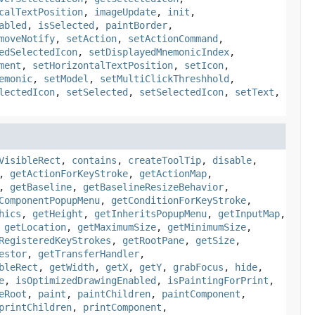
calTextPosition
,
imageUpdate
,
init
,
abled
,
isSelected
,
paintBorder
,
moveNotify
,
setAction
,
setActionCommand
,
edSelectedIcon
,
setDisplayedMnemonicIndex
,
ment
,
setHorizontalTextPosition
,
setIcon
,
emonic
,
setModel
,
setMultiClickThreshhold
,
lectedIcon
,
setSelected
,
setSelectedIcon
,
setText
,
VisibleRect
,
contains
,
createToolTip
,
disable
,
,
getActionForKeyStroke
,
getActionMap
,
,
getBaseline
,
getBaselineResizeBehavior
,
ComponentPopupMenu
,
getConditionForKeyStroke
,
hics
,
getHeight
,
getInheritsPopupMenu
,
getInputMap
,
,
getLocation
,
getMaximumSize
,
getMinimumSize
,
RegisteredKeyStrokes
,
getRootPane
,
getSize
,
estor
,
getTransferHandler
,
bleRect
,
getWidth
,
getX
,
getY
,
grabFocus
,
hide
,
e
,
isOptimizedDrawingEnabled
,
isPaintingForPrint
,
eRoot
,
paint
,
paintChildren
,
paintComponent
,
printChildren
,
printComponent
,