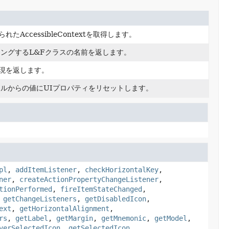
られたAccessibleContextを取得します。
ングするL&Fクラスの名前を返します。
列表現を返します。
ルからの値にUIプロパティをリセットします。
pl
,
addItemListener
,
checkHorizontalKey
,
ner
,
createActionPropertyChangeListener
,
tionPerformed
,
fireItemStateChanged
,
,
getChangeListeners
,
getDisabledIcon
,
ext
,
getHorizontalAlignment
,
rs
,
getLabel
,
getMargin
,
getMnemonic
,
getModel
,
verSelectedIcon
,
getSelectedIcon
,