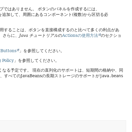
ープではありません。
ボタンのパネルを作成するには、
を追加して、周囲にあるコンポーネント(複数)から区切る必
用することは、ボタンを直接構成するのと比べて多くの利点があ
。さらに、
Java チュートリアル
の
Actionsの使用方法
のセクショ
 Buttons
」を参照してください。
 Policy
」を参照してください。
くなる予定です。
現在の直列化のサポートは、短期間の格納や、同
は、すべてのJavaBeansの長期ストレージのサポートが
java.beans