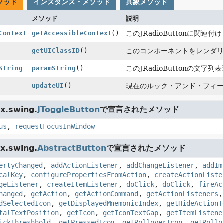
ソッド
インスタンス・メソッド
具象メソッド
メソッド
説明
Context
getAccessibleContext
()
このJRadioButtonに関連付け
getUIClassID
()
このコンポーネントをレンダリ
String
paramString
()
このJRadioButtonの文字
updateUI
()
現在のルック・アンド・フィー
x.swing.
JToggleButton
で宣言されたメソッド
us
,
requestFocusInWindow
x.swing.
AbstractButton
で宣言されたメソッド
ertyChanged
,
addActionListener
,
addChangeListener
,
addIm
calKey
,
configurePropertiesFromAction
,
createActionListe
geListener
,
createItemListener
,
doClick
,
doClick
,
fireAc
hanged
,
getAction
,
getActionCommand
,
getActionListeners
dSelectedIcon
,
getDisplayedMnemonicIndex
,
getHideActionT
talTextPosition
,
getIcon
,
getIconTextGap
,
getItemListene
ickThreshhold
,
getPressedIcon
,
getRolloverIcon
,
getRollo