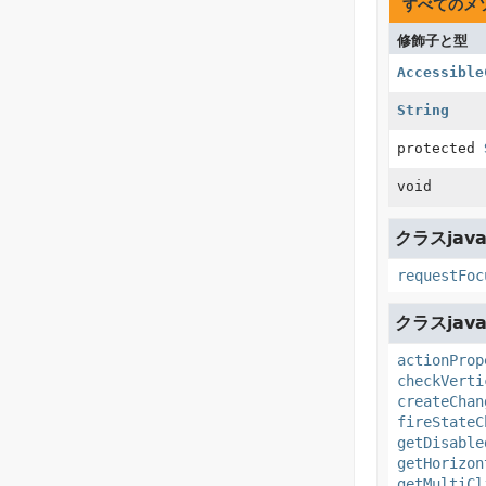
すべてのメ
修飾子と型
Accessible
String
protected
void
クラスjava
requestFoc
クラスjava
actionProp
checkVerti
createChan
fireStateC
getDisable
getHorizon
getMultiCl