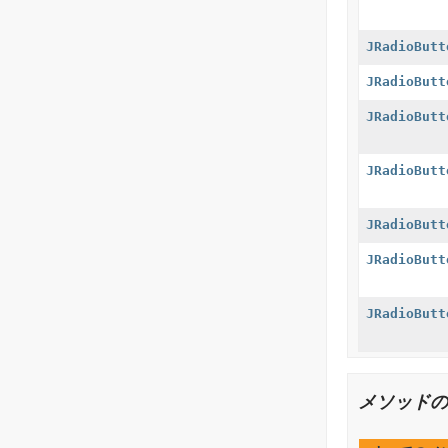
JRadioButt
JRadioButt
JRadioButt
JRadioButt
JRadioButt
JRadioButt
JRadioButt
メソッドの