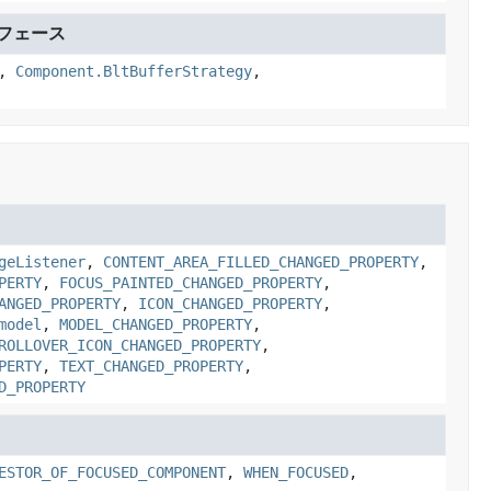
フェース
,
Component.BltBufferStrategy
,
geListener
,
CONTENT_AREA_FILLED_CHANGED_PROPERTY
,
PERTY
,
FOCUS_PAINTED_CHANGED_PROPERTY
,
ANGED_PROPERTY
,
ICON_CHANGED_PROPERTY
,
model
,
MODEL_CHANGED_PROPERTY
,
ROLLOVER_ICON_CHANGED_PROPERTY
,
PERTY
,
TEXT_CHANGED_PROPERTY
,
D_PROPERTY
ESTOR_OF_FOCUSED_COMPONENT
,
WHEN_FOCUSED
,