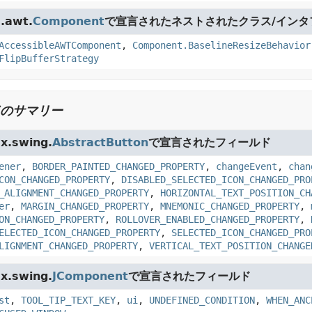
.awt.
Component
で宣言されたネストされたクラス/インタ
AccessibleAWTComponent
,
Component.BaselineResizeBehavior
FlipBufferStrategy
のサマリー
x.swing.
AbstractButton
で宣言されたフィールド
ener
,
BORDER_PAINTED_CHANGED_PROPERTY
,
changeEvent
,
chan
CON_CHANGED_PROPERTY
,
DISABLED_SELECTED_ICON_CHANGED_PRO
_ALIGNMENT_CHANGED_PROPERTY
,
HORIZONTAL_TEXT_POSITION_CH
er
,
MARGIN_CHANGED_PROPERTY
,
MNEMONIC_CHANGED_PROPERTY
,
ON_CHANGED_PROPERTY
,
ROLLOVER_ENABLED_CHANGED_PROPERTY
,
ELECTED_ICON_CHANGED_PROPERTY
,
SELECTED_ICON_CHANGED_PRO
LIGNMENT_CHANGED_PROPERTY
,
VERTICAL_TEXT_POSITION_CHANGE
x.swing.
JComponent
で宣言されたフィールド
st
,
TOOL_TIP_TEXT_KEY
,
ui
,
UNDEFINED_CONDITION
,
WHEN_ANC