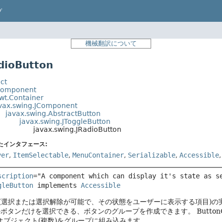
プ
機械翻訳について
ioButton
ct
Component
wt.Container
vax.swing.JComponent
javax.swing.AbstractButton
javax.swing.JToggleButton
javax.swing.JRadioButton
たインタフェース:
ver
,
ItemSelectable
,
MenuContainer
,
Serializable
,
Accessible
scription
="A component which can display it's state as s
gleButton
 implements 
Accessible
(選択または選択解除が可能で、その状態をユーザーに表示する項目)の
のボタンだけを選択できる、ボタンのグループを作成できます。
Butt
ttonオブジェクト(複数)をグループに組み込みます。