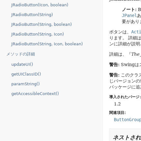
JRadioButton(Icon, boolean)
ノート:
B
JRadioButton(String)
JPanel
要があり
JRadioButton(String, boolean)
ボタンは、
Act
JRadioButton(String, Icon)
ります。
詳細
ンに詳細が説明
JRadioButton(String, Icon, boolean)
メソッドの詳細
詳細は、『
The 
updateUI()
警告:
Swing
getUIClassID()
警告:
このクラス
じバージョンの
paramString()
パッケージに追
getAccessibleContext()
導入されたバージ
1.2
関連項目:
ButtonGrou
ネストされ