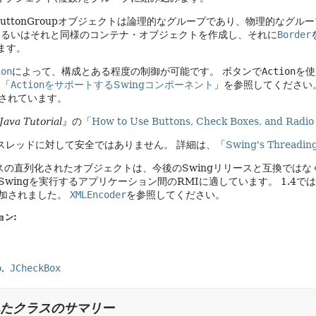
uttonGroupオブジェクトは論理的なグループであり、物理的なグル
あるいはそれと同様のコンテナ・オブジェクトを作成し、それに
Border
ます。
ion
によって、構成とある程度の制御が可能です。
ボタンで
Action
を使
は「
Action
をサポートするSwingコンポーネント
」を参照してください
されています。
Java Tutorial
』の「
How to Use Buttons, Check Boxes, and Radio
はスレッドに対して安全ではありません。
詳細は、「
Swing's Threading
の直列化されたオブジェクトは、今後のSwingリリースと互換ではな
Swingを実行するアプリケーション間のRMIに適しています。
1.4で
加されました。
XMLEncoder
を参照してください。
ョン:
p
JCheckBox
たクラスのサマリー