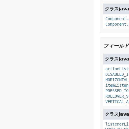
クラスjava
Component.
Component.
フィールド
クラスjava
actionList
DISABLED_I
HORIZONTAL
itemListen
PRESSED_IC
ROLLOVER_S
VERTICAL_A
クラスjava
listenerLi