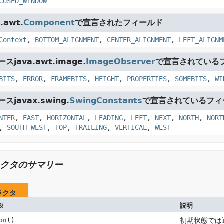
CUSED_WINDOW
.awt.
Component
で宣言されたフィールド
Context
,
BOTTOM_ALIGNMENT
,
CENTER_ALIGNMENT
,
LEFT_ALIGNM
java.awt.image.
ImageObserver
で宣言されている
BITS
,
ERROR
,
FRAMEBITS
,
HEIGHT
,
PROPERTIES
,
SOMEBITS
,
WI
javax.swing.
SwingConstants
で宣言されているフィ
NTER
,
EAST
,
HORIZONTAL
,
LEADING
,
LEFT
,
NEXT
,
NORTH
,
NORT
,
SOUTH_WEST
,
TOP
,
TRAILING
,
VERTICAL
,
WEST
クタのサマリー
ラクタ
タ
説明
on
()
初期状態では