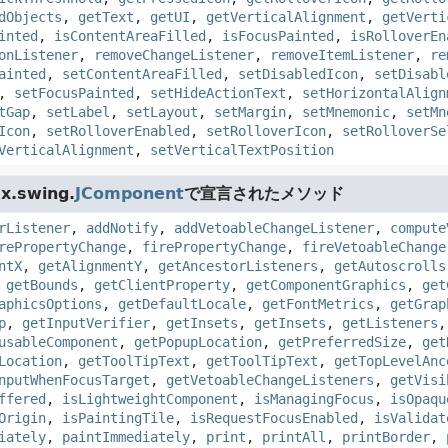
dObjects
,
getText
,
getUI
,
getVerticalAlignment
,
getVerti
inted
,
isContentAreaFilled
,
isFocusPainted
,
isRolloverEn
onListener
,
removeChangeListener
,
removeItemListener
,
re
ainted
,
setContentAreaFilled
,
setDisabledIcon
,
setDisabl
,
setFocusPainted
,
setHideActionText
,
setHorizontalAlign
tGap
,
setLabel
,
setLayout
,
setMargin
,
setMnemonic
,
setMn
Icon
,
setRolloverEnabled
,
setRolloverIcon
,
setRolloverSe
VerticalAlignment
,
setVerticalTextPosition
x.swing.
JComponent
で宣言されたメソッド
rListener
,
addNotify
,
addVetoableChangeListener
,
compute
rePropertyChange
,
firePropertyChange
,
fireVetoableChange
ntX
,
getAlignmentY
,
getAncestorListeners
,
getAutoscrolls
,
getBounds
,
getClientProperty
,
getComponentGraphics
,
get
aphicsOptions
,
getDefaultLocale
,
getFontMetrics
,
getGrap
p
,
getInputVerifier
,
getInsets
,
getInsets
,
getListeners
usableComponent
,
getPopupLocation
,
getPreferredSize
,
get
Location
,
getToolTipText
,
getToolTipText
,
getTopLevelAnc
nputWhenFocusTarget
,
getVetoableChangeListeners
,
getVisi
ffered
,
isLightweightComponent
,
isManagingFocus
,
isOpaqu
Origin
,
isPaintingTile
,
isRequestFocusEnabled
,
isValidat
iately
,
paintImmediately
,
print
,
printAll
,
printBorder
,