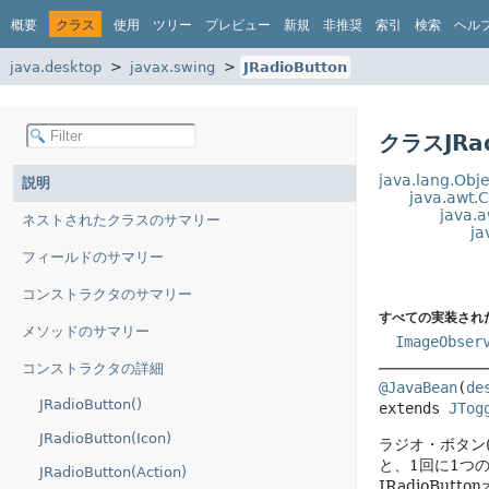
概要
クラス
使用
ツリー
プレビュー
新規
非推奨
索引
検索
ヘル
java.desktop
javax.swing
JRadioButton
クラスJRad
java.lang.Obje
説明
java.awt.
java.a
ネストされたクラスのサマリー
ja
フィールドのサマリー
コンストラクタのサマリー
すべての実装され
メソッドのサマリー
ImageObser
コンストラクタの詳細
@JavaBean
(
de
JRadioButton()
extends 
JTog
JRadioButton(Icon)
ラジオ・ボタン
と、1回に1つ
JRadioButton(Action)
JRadioBu