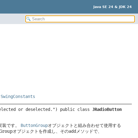
Java SE 24 & JDK 24
,
SwingConstants
elected or deselected.") 
public class 
JRadioButton
実装です。
ButtonGroup
オブジェクトと組み合わせて使用する
onGroupオブジェクトを作成し、その
add
メソッドで、