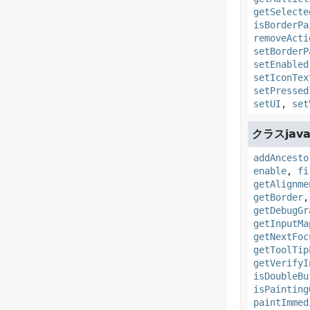
getSelecte
isBorderPa
removeActi
setBorderP
setEnabled
setIconTex
setPressed
setUI
,
set
クラスjava
addAncesto
enable
,
fi
getAlignme
getBorder
getDebugGr
getInputMa
getNextFoc
getToolTip
getVerifyI
isDoubleBu
isPainting
paintImmed