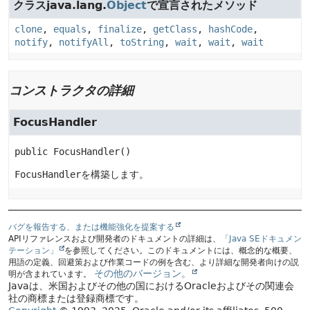
クラスjava.lang.
Object
で宣言されたメソッド
clone
,
equals
,
finalize
,
getClass
,
hashCode
,
notify
,
notifyAll
,
toString
,
wait
,
wait
,
wait
コンストラクタの詳細
FocusHandler
public
FocusHandler
()
FocusHandler
を構築します。
バグを報告する、または機能強化を提案する
APIリファレンスおよび開発者のドキュメントの詳細は、
「Java SEドキュメン
テーション」
を参照してください。このドキュメントには、概念的な概要、
用語の定義、回避策および作業コードの例を含む、より詳細な開発者向けの説
その他のバージョン。
明が含まれています。
Javaは、米国およびその他の国におけるOracleおよびその関連会
社の商標または登録商標です。