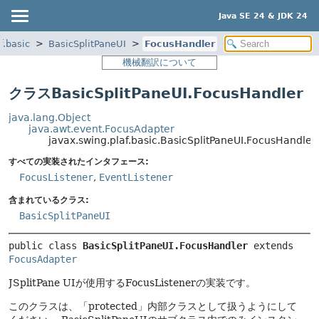
Java SE 24 & JDK 24
f.basic
BasicSplitPaneUI
FocusHandler
機械翻訳について
クラスBasicSplitPaneUI.FocusHandler
java.lang.Object
java.awt.event.FocusAdapter
javax.swing.plaf.basic.BasicSplitPaneUI.FocusHandler
すべての実装されたインタフェース:
FocusListener
,
EventListener
含まれているクラス:
BasicSplitPaneUI
public class 
BasicSplitPaneUI.FocusHandler
extends 
FocusAdapter
JSplitPane UIが使用するFocusListenerの実装です。
このクラスは、「protected」内部クラスとして扱うようにして