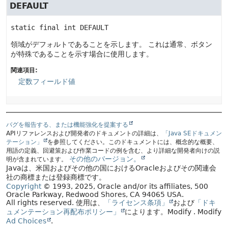
DEFAULT
static final
int
DEFAULT
領域がデフォルトであることを示します。
これは通常、ボタン
が特殊であることを示す場合に使用します。
関連項目:
定数フィールド値
バグを報告する、または機能強化を提案する
APIリファレンスおよび開発者のドキュメントの詳細は、
「Java SEドキュメン
テーション」
を参照してください。このドキュメントには、概念的な概要、
用語の定義、回避策および作業コードの例を含む、より詳細な開発者向けの説
その他のバージョン。
明が含まれています。
Javaは、米国およびその他の国におけるOracleおよびその関連会
社の商標または登録商標です。
Copyright
© 1993, 2025, Oracle and/or its affiliates, 500
Oracle Parkway, Redwood Shores, CA 94065 USA.
All rights reserved.
使用は、
「ライセンス条項」
および
「ドキ
ュメンテーション再配布ポリシー」
によります。
Modify
. Modify
Ad Choices
.