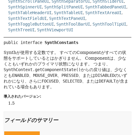
SynthScrollPaneUI
,
SynthSeparatorUI
,
SynthSliderUI
,
SynthSpinnerUI
,
SynthSplitPaneUI
,
SynthTabbedPaneUI
,
SynthTableHeaderUI
,
SynthTableUI
,
SynthTextAreaUI
,
SynthTextFieldUI
,
SynthTextPaneUI
,
SynthToggleButtonUI
,
SynthToolBarUI
,
SynthToolTipUI
,
SynthTreeUI
,
SynthViewportUI
public interface 
SynthConstants
Synthが使用する定数です。
すべてのComponentがすべての状
態をサポートしているとはかぎりません。
Componentは、少な
くともいずれかのプライマリ状態になります。
つまり、
SynthContext.getComponentState()
からの戻り値は、少なく
とも
ENABLED
、
MOUSE_OVER
、
PRESSED
、または
DISABLED
のいず
れかになり、さらに
FOCUSED
、
SELECTED
、または
DEFAULT
が含ま
れている場合もあります。
導入されたバージョン:
1.5
フィールドのサマリー