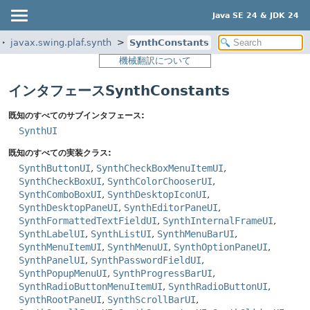
Java SE 24 & JDK 24
javax.swing.plaf.synth
SynthConstants
機械翻訳について
インタフェースSynthConstants
既知のすべてのサブインタフェース:
SynthUI
既知のすべての実装クラス:
SynthButtonUI
,
SynthCheckBoxMenuItemUI
,
SynthCheckBoxUI
,
SynthColorChooserUI
,
SynthComboBoxUI
,
SynthDesktopIconUI
,
SynthDesktopPaneUI
,
SynthEditorPaneUI
,
SynthFormattedTextFieldUI
,
SynthInternalFrameUI
,
SynthLabelUI
,
SynthListUI
,
SynthMenuBarUI
,
SynthMenuItemUI
,
SynthMenuUI
,
SynthOptionPaneUI
,
SynthPanelUI
,
SynthPasswordFieldUI
,
SynthPopupMenuUI
,
SynthProgressBarUI
,
SynthRadioButtonMenuItemUI
,
SynthRadioButtonUI
,
SynthRootPaneUI
,
SynthScrollBarUI
,