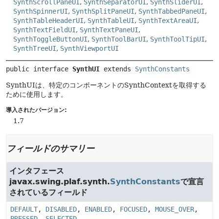
SynthScrollPaneUI
,
SynthSeparatorUI
,
SynthSliderUI
,
SynthSpinnerUI
,
SynthSplitPaneUI
,
SynthTabbedPaneUI
,
SynthTableHeaderUI
,
SynthTableUI
,
SynthTextAreaUI
,
SynthTextFieldUI
,
SynthTextPaneUI
,
SynthToggleButtonUI
,
SynthToolBarUI
,
SynthToolTipUI
,
SynthTreeUI
,
SynthViewportUI
public interface 
SynthUI
 extends 
SynthConstants
SynthUIは、特定のコンポーネントのSynthContextを取得する
ために使用します。
導入されたバージョン:
1.7
フィールドのサマリー
インタフェース
javax.swing.plaf.synth.
SynthConstants
で宣言
されているフィールド
DEFAULT
,
DISABLED
,
ENABLED
,
FOCUSED
,
MOUSE_OVER
,
PRESSED
,
SELECTED