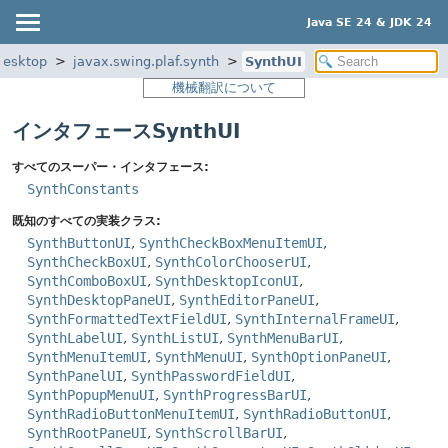
Java SE 24 & JDK 24
desktop
javax.swing.plaf.synth
SynthUI
機械翻訳について
インタフェースSynthUI
すべてのスーパー・インタフェース:
SynthConstants
既知のすべての実装クラス:
SynthButtonUI
,
SynthCheckBoxMenuItemUI
,
SynthCheckBoxUI
,
SynthColorChooserUI
,
SynthComboBoxUI
,
SynthDesktopIconUI
,
SynthDesktopPaneUI
,
SynthEditorPaneUI
,
SynthFormattedTextFieldUI
,
SynthInternalFrameUI
,
SynthLabelUI
,
SynthListUI
,
SynthMenuBarUI
,
SynthMenuItemUI
,
SynthMenuUI
,
SynthOptionPaneUI
,
SynthPanelUI
,
SynthPasswordFieldUI
,
SynthPopupMenuUI
,
SynthProgressBarUI
,
SynthRadioButtonMenuItemUI
,
SynthRadioButtonUI
,
SynthRootPaneUI
,
SynthScrollBarUI
,