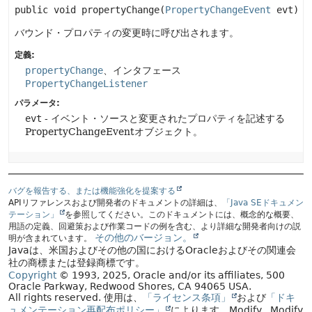
public
void
propertyChange
(
PropertyChangeEvent
 evt)
バウンド・プロパティの変更時に呼び出されます。
定義:
propertyChange
、インタフェース
PropertyChangeListener
パラメータ:
evt
- イベント・ソースと変更されたプロパティを記述する
PropertyChangeEventオブジェクト。
バグを報告する、または機能強化を提案する
APIリファレンスおよび開発者のドキュメントの詳細は、
「Java SEドキュメン
テーション」
を参照してください。このドキュメントには、概念的な概要、
用語の定義、回避策および作業コードの例を含む、より詳細な開発者向けの説
その他のバージョン。
明が含まれています。
Javaは、米国およびその他の国におけるOracleおよびその関連会
社の商標または登録商標です。
Copyright
© 1993, 2025, Oracle and/or its affiliates, 500
Oracle Parkway, Redwood Shores, CA 94065 USA.
All rights reserved.
使用は、
「ライセンス条項」
および
「ドキ
ュメンテーション再配布ポリシー」
によります。
Modify
. Modify