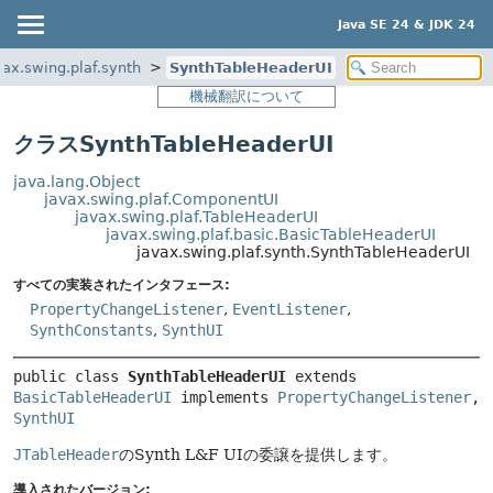
Java SE 24 & JDK 24
vax.swing.plaf.synth
SynthTableHeaderUI
機械翻訳について
クラスSynthTableHeaderUI
java.lang.Object
javax.swing.plaf.ComponentUI
javax.swing.plaf.TableHeaderUI
javax.swing.plaf.basic.BasicTableHeaderUI
javax.swing.plaf.synth.SynthTableHeaderUI
すべての実装されたインタフェース:
PropertyChangeListener
,
EventListener
,
SynthConstants
,
SynthUI
public class 
SynthTableHeaderUI
extends 
BasicTableHeaderUI
 implements 
PropertyChangeListener
, 
SynthUI
JTableHeader
のSynth L&F UIの委譲を提供します。
導入されたバージョン: