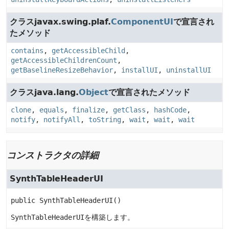
クラスjavax.swing.plaf.
ComponentUI
で宣言され
たメソッド
contains
,
getAccessibleChild
,
getAccessibleChildrenCount
,
getBaselineResizeBehavior
,
installUI
,
uninstallUI
クラスjava.lang.
Object
で宣言されたメソッド
clone
,
equals
,
finalize
,
getClass
,
hashCode
,
notify
,
notifyAll
,
toString
,
wait
,
wait
,
wait
コンストラクタの詳細
SynthTableHeaderUI
public
SynthTableHeaderUI
()
SynthTableHeaderUI
を構築します。