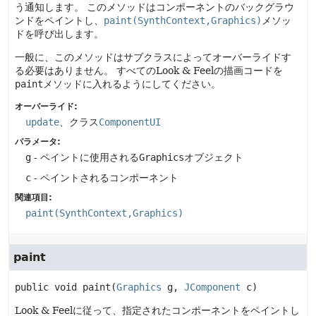
う通知します。
このメソッドはコンポーネントのバックグラウ
ンドをペイントし、
paint(SynthContext,Graphics)
メソッ
ドを呼び出します。
一般に、このメソッドはサブクラスによってオーバーライドす
る必要はありません。
すべてのLook & Feelの描画コードを
paint
メソッドに入れるようにしてください。
オーバーライド:
update
、クラス
ComponentUI
パラメータ:
g
- ペイントに使用される
Graphics
オブジェクト
c
- ペイントされるコンポーネント
関連項目:
paint(SynthContext,Graphics)
paint
public
void
paint
(
Graphics
 g, 
JComponent
 c)
Look & Feelに従って、指定されたコンポーネントをペイントし