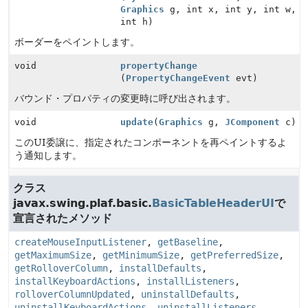
Graphics
g, int x, int y, int w,
int h)
ボーダーをペイントします。
void
propertyChange
(
PropertyChangeEvent
evt)
バウンド・プロパティの変更時に呼び出されます。
void
update
(
Graphics
g,
JComponent
c)
このUI委譲に、指定されたコンポーネントを再ペイントするよ
う通知します。
クラス
javax.swing.plaf.basic.
BasicTableHeaderUI
で
宣言されたメソッド
createMouseInputListener
,
getBaseline
,
getMaximumSize
,
getMinimumSize
,
getPreferredSize
,
getRolloverColumn
,
installDefaults
,
installKeyboardActions
,
installListeners
,
rolloverColumnUpdated
,
uninstallDefaults
,
uninstallKeyboardActions
,
uninstallListeners