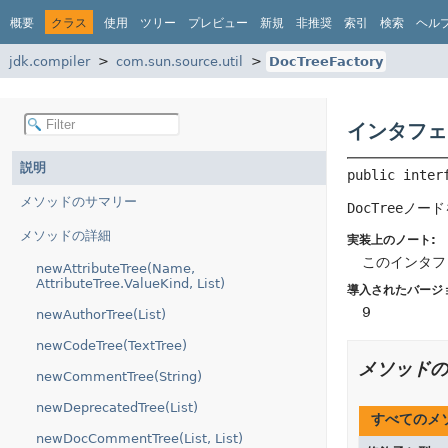
概要
クラス
使用
ツリー
プレビュー
新規
非推奨
索引
検索
ヘル
jdk.compiler
com.sun.source.util
DocTreeFactory
インタフェー
説明
public inter
メソッドのサマリー
DocTree
ノード
メソッドの詳細
実装上のノート:
このインタフ
newAttributeTree(Name,
AttributeTree.ValueKind, List)
導入されたバージ
9
newAuthorTree(List)
newCodeTree(TextTree)
メソッドの
newCommentTree(String)
newDeprecatedTree(List)
すべてのメ
newDocCommentTree(List, List)