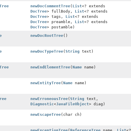
Tree
newDocCommentTree
(
List
<? extends
DocTree
> fullBody,
List
<? extends
DocTree
> tags,
List
<? extends
DocTree
> preamble,
List
<? extends
DocTree
> postamble)
e
newDocRootTree
()
e
newDocTypeTree
(
String
text)
Tree
newEndElementTree
(
Name
name)
newEntityTree
(
Name
name)
ree
newErroneousTree
(
String
text,
Diagnostic
<
JavaFileObject
> diag)
newEscapeTree
(char ch)
newExceptionTree
(
ReferenceTree
name,
List
<?