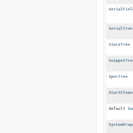
SerialFiel
SerialTree
SinceTree
SnippetTre
SpecTree
StartEleme
default
Su
SystemProp