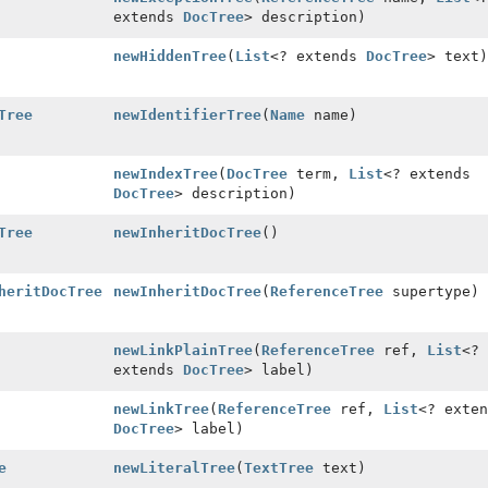
extends
DocTree
> description)
newHiddenTree
(
List
<? extends
DocTree
> text)
Tree
newIdentifierTree
(
Name
name)
newIndexTree
(
DocTree
term,
List
<? extends
DocTree
> description)
Tree
newInheritDocTree
()
heritDocTree
newInheritDocTree
(
ReferenceTree
supertype)
newLinkPlainTree
(
ReferenceTree
ref,
List
<?
extends
DocTree
> label)
newLinkTree
(
ReferenceTree
ref,
List
<? exten
DocTree
> label)
e
newLiteralTree
(
TextTree
text)