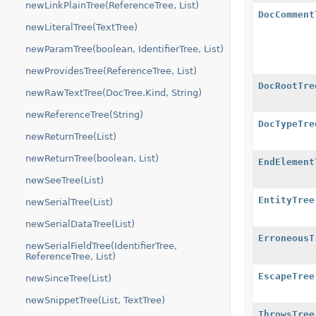
newLinkPlainTree(ReferenceTree, List)
DocComment
newLiteralTree(TextTree)
newParamTree(boolean, IdentifierTree, List)
newProvidesTree(ReferenceTree, List)
DocRootTre
newRawTextTree(DocTree.Kind, String)
newReferenceTree(String)
DocTypeTre
newReturnTree(List)
newReturnTree(boolean, List)
EndElement
newSeeTree(List)
EntityTree
newSerialTree(List)
newSerialDataTree(List)
ErroneousT
newSerialFieldTree(IdentifierTree,
ReferenceTree, List)
EscapeTree
newSinceTree(List)
newSnippetTree(List, TextTree)
ThrowsTree