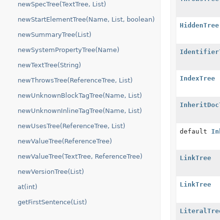
newSpecTree(TextTree, List)
newStartElementTree(Name, List, boolean)
HiddenTree
newSummaryTree(List)
newSystemPropertyTree(Name)
Identifier
newTextTree(String)
IndexTree
newThrowsTree(ReferenceTree, List)
newUnknownBlockTagTree(Name, List)
InheritDoc
newUnknownInlineTagTree(Name, List)
newUsesTree(ReferenceTree, List)
default
In
newValueTree(ReferenceTree)
newValueTree(TextTree, ReferenceTree)
LinkTree
newVersionTree(List)
LinkTree
at(int)
getFirstSentence(List)
LiteralTre