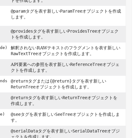
トを作成します。
@param
タグを表す新しい
ParamTree
オブジェクトを作成
します。
@provides
タグを表す新しい
ProvidesTree
オブジェク
トを作成します。
de)
解釈されないRAWテキストのフラグメントを表す新しい
RawTextTree
オブジェクトを作成します。
API要素への参照を表す新しい
ReferenceTree
オブジェ
クトを作成します。
nds
@return
タグまたは
{@return}
タグを表す新しい
ReturnTree
オブジェクトを作成します。
@return
タグを表す新しい
ReturnTree
オブジェクトを
作成します。
e)
@see
タグを表す新しい
SeeTree
オブジェクトを作成しま
す。
@serialData
タグを表す新しい
SerialDataTree
オブジ
ェクトを作成します。