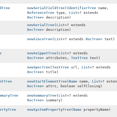
dTree
newSerialFieldTree
(
IdentifierTree
name,
ReferenceTree
type,
List
<? extends
DocTree
> description)
newSerialTree
(
List
<? extends
DocTree
> description)
newSinceTree
(
List
<? extends
DocTree
> text)
e
newSnippetTree
(
List
<? extends
DocTree
> attributes,
TextTree
text)
newSpecTree
(
TextTree
url,
List
<? extends
DocTree
> title)
ntTree
newStartElementTree
(
Name
name,
List
<? exten
DocTree
> attrs, boolean selfClosing)
mmaryTree
newSummaryTree
(
List
<? extends
DocTree
> summary)
ertyTree
newSystemPropertyTree
(
Name
propertyName)