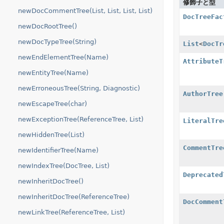
修飾子と型
newDocCommentTree(List, List, List, List)
DocTreeFac
newDocRootTree()
newDocTypeTree(String)
List
<
DocTr
newEndElementTree(Name)
AttributeT
newEntityTree(Name)
newErroneousTree(String, Diagnostic)
AuthorTree
newEscapeTree(char)
newExceptionTree(ReferenceTree, List)
LiteralTre
newHiddenTree(List)
CommentTre
newIdentifierTree(Name)
newIndexTree(DocTree, List)
Deprecated
newInheritDocTree()
newInheritDocTree(ReferenceTree)
DocComment
newLinkTree(ReferenceTree, List)