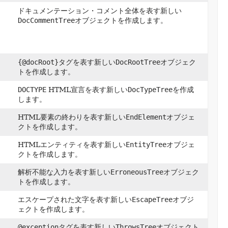
ドキュメンテーション・コメント全体を表す新しい
DocCommentTree
オブジェクトを作成します。
{@docRoot}
タグを表す新しい
DocRootTree
オブジェク
トを作成します。
DOCTYPE
HTML宣言を表す新しい
DocTypeTree
を作成
します。
HTML要素の終わりを表す新しい
EndElement
オブジェ
クトを作成します。
HTMLエンティティを表す新しい
EntityTree
オブジェ
クトを作成します。
解析不能な入力を表す新しい
ErroneousTree
オブジェク
トを作成します。
エスケープされた文字を表す新しい
EscapeTree
オブジ
ェクトを作成します。
@exception
タグを表す新しい
ThrowsTree
オブジェクト