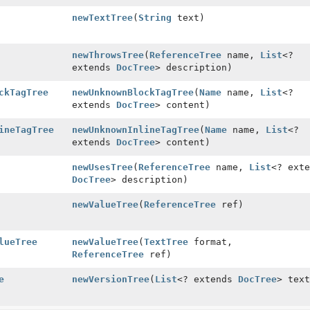
newTextTree
(
String
text)
newThrowsTree
(
ReferenceTree
name,
List
<?
extends
DocTree
> description)
ckTagTree
newUnknownBlockTagTree
(
Name
name,
List
<?
extends
DocTree
> content)
ineTagTree
newUnknownInlineTagTree
(
Name
name,
List
<?
extends
DocTree
> content)
newUsesTree
(
ReferenceTree
name,
List
<? exte
DocTree
> description)
newValueTree
(
ReferenceTree
ref)
lueTree
newValueTree
(
TextTree
format,
ReferenceTree
ref)
e
newVersionTree
(
List
<? extends
DocTree
> text