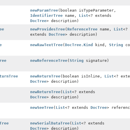
newParamTree
(boolean isTypeParameter,
IdentifierTree
name,
List
<? extends
DocTree
> description)
ee
newProvidesTree
(
ReferenceTree
name,
List
<?
extends
DocTree
> description)
e
newRawTextTree
(
DocTree.Kind
kind,
String
co
ree
newReferenceTree
(
String
signature)
turnTree
newReturnTree
(boolean isInline,
List
<? exte
DocTree
> description)
newReturnTree
(
List
<? extends
DocTree
> description)
newSeeTree
(
List
<? extends
DocTree
> referenc
Tree
newSerialDataTree
(
List
<? extends
DocTree
> description)