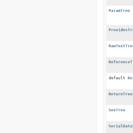
ParamTree
ProvidesTr
RawTextTre
ReferenceT
default
Re
ReturnTree
SeeTree
SerialData