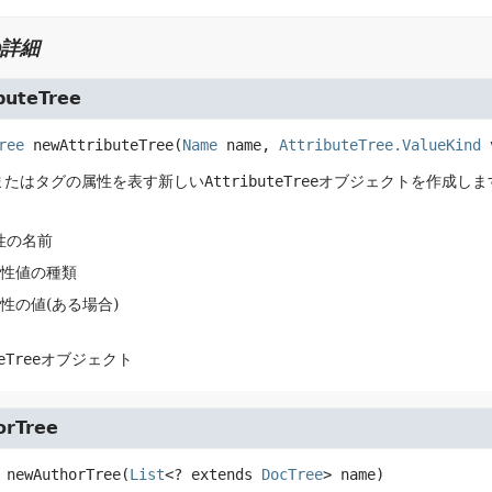
詳細
buteTree
ree
newAttributeTree
(
Name
 name, 
AttributeTree.ValueKind
 
またはタグの属性を表す新しい
AttributeTree
オブジェクトを作成しま
属性の名前
属性値の種類
属性の値(ある場合)
eTree
オブジェクト
orTree
newAuthorTree
(
List
<? extends 
DocTree
> name)