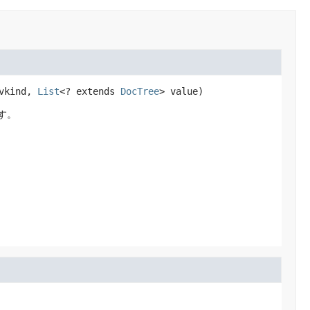
vkind, 
List
<? extends 
DocTree
> value)
す。