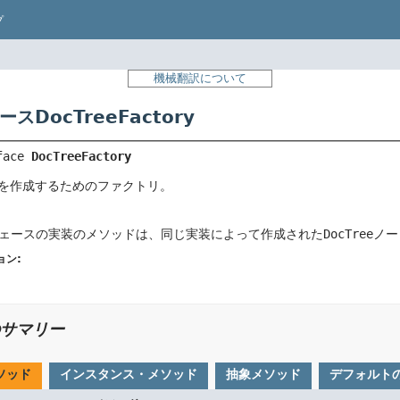
プ
機械翻訳について
スDocTreeFactory
face 
DocTreeFactory
を作成するためのファクトリ。
ェースの実装のメソッドは、同じ実装によって作成された
DocTree
ノー
ョン:
サマリー
ソッド
インスタンス・メソッド
抽象メソッド
デフォルト