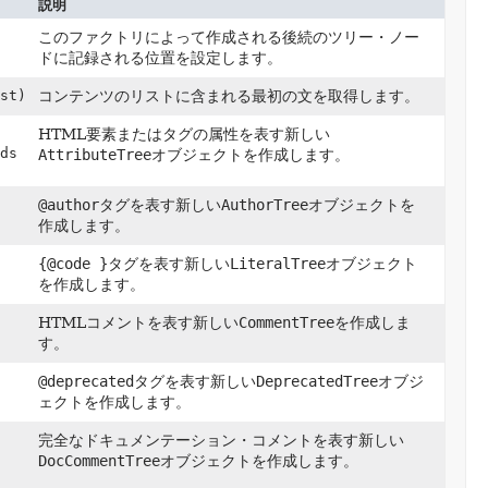
説明
このファクトリによって作成される後続のツリー・ノー
ドに記録される位置を設定します。
st)
コンテンツのリストに含まれる最初の文を取得します。
HTML要素またはタグの属性を表す新しい
ds
AttributeTree
オブジェクトを作成します。
@author
タグを表す新しい
AuthorTree
オブジェクトを
作成します。
{@code }
タグを表す新しい
LiteralTree
オブジェクト
を作成します。
HTMLコメントを表す新しい
CommentTree
を作成しま
す。
@deprecated
タグを表す新しい
DeprecatedTree
オブジ
ェクトを作成します。
完全なドキュメンテーション・コメントを表す新しい
DocCommentTree
オブジェクトを作成します。