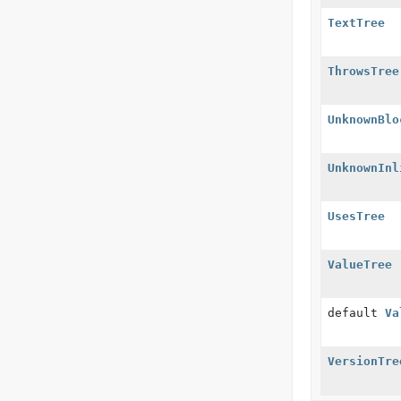
TextTree
ThrowsTree
UnknownBlo
UnknownInl
UsesTree
ValueTree
default
Va
VersionTre