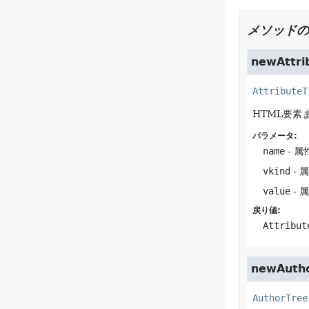
メソッドの
newAttri
AttributeT
HTML要素
パラメータ:
name
- 
vkind
- 
value
- 
戻り値:
Attribut
newAuth
AuthorTree