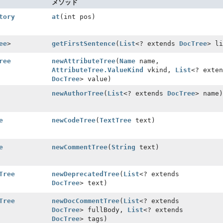
メソッド
tory
at
(int pos)
ee
>
getFirstSentence
(
List
<? extends
DocTree
> li
ree
newAttributeTree
(
Name
name,
AttributeTree.ValueKind
vkind,
List
<? exten
DocTree
> value)
newAuthorTree
(
List
<? extends
DocTree
> name)
e
newCodeTree
(
TextTree
text)
e
newCommentTree
(
String
text)
Tree
newDeprecatedTree
(
List
<? extends
DocTree
> text)
Tree
newDocCommentTree
(
List
<? extends
DocTree
> fullBody,
List
<? extends
DocTree
> tags)