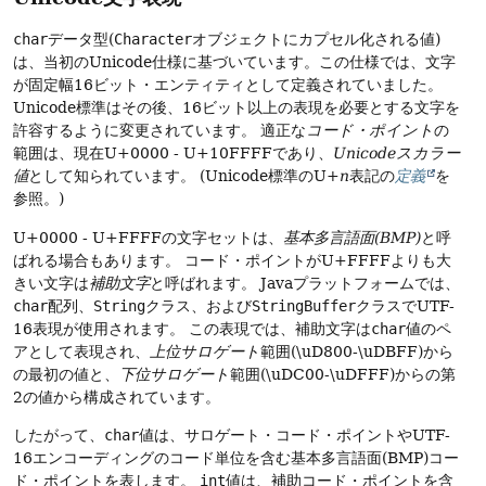
char
データ型(
Character
オブジェクトにカプセル化される値)
は、当初のUnicode仕様に基づいています。この仕様では、文字
が固定幅16ビット・エンティティとして定義されていました。
Unicode標準はその後、16ビット以上の表現を必要とする文字を
許容するように変更されています。
適正な
コード・ポイント
の
範囲は、現在U+0000 - U+10FFFFであり、
Unicodeスカラー
値
として知られています。
(Unicode標準のU+
n
表記の
定義
を
参照。)
U+0000 - U+FFFFの文字セット
は、
基本多言語面(BMP)
と呼
ばれる場合もあります。
コード・ポイントがU+FFFFよりも大
きい
文字
は
補助文字
と呼ばれます。
Javaプラットフォームでは、
char
配列、
String
クラス、および
StringBuffer
クラスでUTF-
16表現が使用されます。
この表現では、補助文字は
char
値のペ
アとして表現され、
上位サロゲート
範囲(\uD800-\uDBFF)から
の最初の値と、
下位サロゲート
範囲(\uDC00-\uDFFF)からの第
2の値から構成されています。
したがって、
char
値は、サロゲート・コード・ポイントやUTF-
16エンコーディングのコード単位を含む基本多言語面(BMP)コー
ド・ポイントを表します。
int
値は、補助コード・ポイントを含