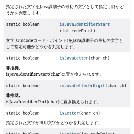
指定された文字をJava識別子の最初の文字として指定可能かど
うかを判定します。
static boolean
isJavaIdentifierStart
(int codePoint)
文字(Unicodeコード・ポイント)をJava識別子の最初の文字と
して指定可能かどうかを判定します。
static boolean
isJavaLetter
(char ch)
非推奨。
isJavaIdentifierStart(char)に置き換えられます。
static boolean
isJavaLetterOrDigit
(char ch)
非推奨。
isJavaIdentifierPart(char)に置き換えられます。
static boolean
isLetter
(char ch)
指定された文字が汎用文字かどうかを判定します。
static boolean
isLetter
(int codePoint)