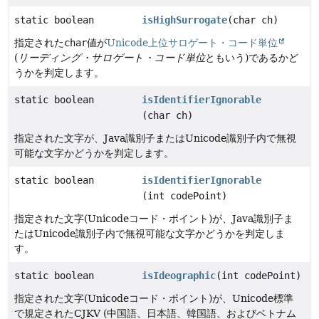
static boolean
isHighSurrogate
(char ch)
指定された
char
値が
Unicode上位サロゲート・コード単位
(
リーディング・サロゲート・コード単位
ともいう)であるかど
うかを判定します。
static boolean
isIdentifierIgnorable
(char ch)
指定された文字が、Java識別子またはUnicode識別子内で無視
可能な文字かどうかを判定します。
static boolean
isIdentifierIgnorable
(int codePoint)
指定された文字(Unicodeコード・ポイント)が、Java識別子ま
たはUnicode識別子内で無視可能な文字かどうかを判定しま
す。
static boolean
isIdeographic
(int codePoint)
指定された文字(Unicodeコード・ポイント)が、Unicode標準
で規定されたCJKV (中国語、日本語、韓国語、およびベトナム