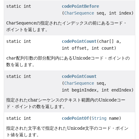
static int
codePointBefore
(
CharSequence
seq, int index)
CharSequence
の指定されたインデックスの前にあるコード・
ポイントを返します。
static int
codePointCount
(char[] a,
int offset, int count)
char
配列引数の部分配列内にあるUnicodeコード・ポイントの
数を返します。
static int
codePointCount
(
CharSequence
seq,
int beginIndex, int endIndex)
指定されたcharシーケンスのテキスト範囲内のUnicodeコー
ド・ポイントの数を返します。
static int
codePointOf
(
String
name)
指定された文字名で指定されたUnicode文字のコード・ポイン
ト値を返します。