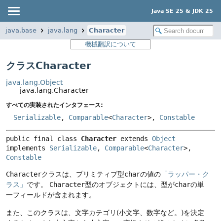
Java SE 25 & JDK 25
java.base
java.lang
Character
機械翻訳について
クラスCharacter
java.lang.Object
java.lang.Character
すべての実装されたインタフェース:
Serializable
,
Comparable
<
Character
>,
Constable
public final class 
Character
extends 
Object
implements 
Serializable
, 
Comparable
<
Character
>, 
Constable
Character
クラスは、プリミティブ型
char
の値の
「ラッパー・ク
ラス」
です。
Character
型のオブジェクトには、型が
char
の単
一フィールドが含まれます。
また、このクラスは、文字カテゴリ(小文字、数字など。)を決定