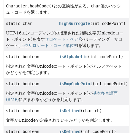
Character.hashCode()
との互換性がある、
char
値のハッシ
ュ・コードを返します。
static char
highSurrogate
(int codePoint)
UTF-16エンコーディングの指定された補助文字(Unicodeコー
ド・ポイント)を表す
サロゲート・ペア
のリーディング・サロ
ゲート(
上位サロゲート・コード単位
)を返します。
static boolean
isAlphabetic
(int codePoint)
指定された文字(Unicodeコード・ポイント)がアルファベット
かどうかを判定します。
static boolean
isBmpCodePoint
(int codePoint)
指定された文字(Unicodeコード・ポイント)が
基本多言語面
(BMP)
に含まれるかどうかを判定します。
static boolean
isDefined
(char ch)
文字がUnicodeで定義されているかどうかを判定します。
static boolean
isDefined
(int codePoint)