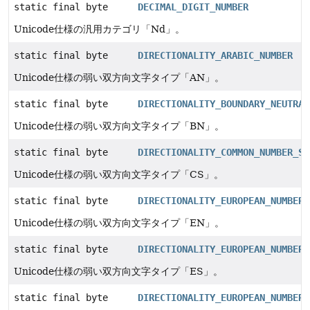
static final byte
DECIMAL_DIGIT_NUMBER
Unicode仕様の汎用カテゴリ「Nd」。
static final byte
DIRECTIONALITY_ARABIC_NUMBER
Unicode仕様の弱い双方向文字タイプ「AN」。
static final byte
DIRECTIONALITY_BOUNDARY_NEUTRAL
Unicode仕様の弱い双方向文字タイプ「BN」。
static final byte
DIRECTIONALITY_COMMON_NUMBER_SE
Unicode仕様の弱い双方向文字タイプ「CS」。
static final byte
DIRECTIONALITY_EUROPEAN_NUMBER
Unicode仕様の弱い双方向文字タイプ「EN」。
static final byte
DIRECTIONALITY_EUROPEAN_NUMBER_
Unicode仕様の弱い双方向文字タイプ「ES」。
static final byte
DIRECTIONALITY_EUROPEAN_NUMBER_