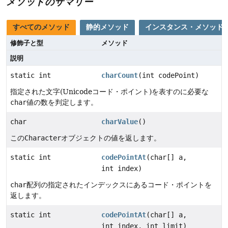
メソッドのサマリー
すべてのメソッド
静的メソッド
インスタンス・メソッド
修飾子と型
メソッド
説明
static int
charCount
(int codePoint)
指定された文字(Unicodeコード・ポイント)を表すのに必要な
char
値の数を判定します。
char
charValue
()
この
Character
オブジェクトの値を返します。
static int
codePointAt
(char[] a,
int index)
char
配列の指定されたインデックスにあるコード・ポイントを
返します。
static int
codePointAt
(char[] a,
int index, int limit)