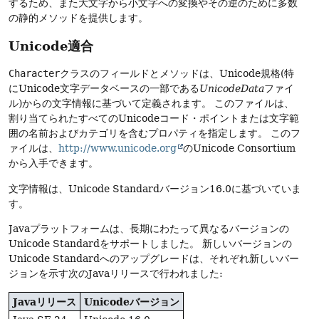
するため、また大文字から小文字への変換やその逆のために多数
の静的メソッドを提供します。
Unicode適合
Character
クラスのフィールドとメソッドは、Unicode規格(特
にUnicode文字データベースの一部である
UnicodeData
ファイ
ル)からの文字情報に基づいて定義されます。
このファイルは、
割り当てられたすべてのUnicodeコード・ポイントまたは文字範
囲の名前およびカテゴリを含むプロパティを指定します。
このフ
ァイルは、
http://www.unicode.org
のUnicode Consortium
から入手できます。
文字情報は、Unicode Standardバージョン16.0に基づいていま
す。
Javaプラットフォームは、長期にわたって異なるバージョンの
Unicode Standardをサポートしました。
新しいバージョンの
Unicode Standardへのアップグレードは、それぞれ新しいバー
ジョンを示す次のJavaリリースで行われました:
Javaリリース
Unicodeバージョン