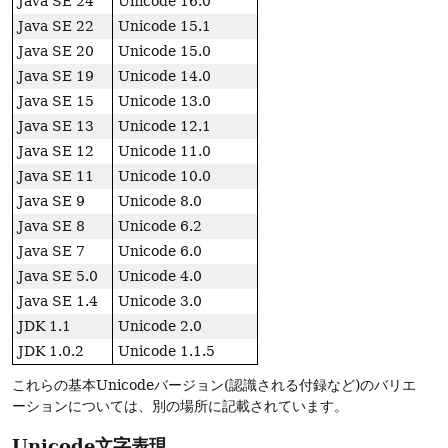
Java SE 24
Unicode 16.0
Java SE 22
Unicode 15.1
Java SE 20
Unicode 15.0
Java SE 19
Unicode 14.0
Java SE 15
Unicode 13.0
Java SE 13
Unicode 12.1
Java SE 12
Unicode 11.0
Java SE 11
Unicode 10.0
Java SE 9
Unicode 8.0
Java SE 8
Unicode 6.2
Java SE 7
Unicode 6.0
Java SE 5.0
Unicode 4.0
Java SE 1.4
Unicode 3.0
JDK 1.1
Unicode 2.0
JDK 1.0.2
Unicode 1.1.5
これらの基本Unicodeバージョン(認識される付録など)のバリエ
ーションについては、別の場所に記載されています。
Unicode文字表現