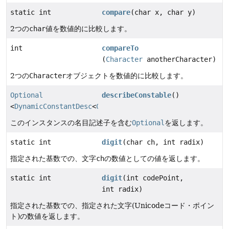
static int
compare
(char x, char y)
2つの
char
値を数値的に比較します。
int
compareTo
(
Character
anotherCharacter)
2つの
Character
オブジェクトを数値的に比較します。
Optional
describeConstable
()
<
DynamicConstantDesc
<
Character
>>
このインスタンスの名目記述子を含む
Optional
を返します。
static int
digit
(char ch, int radix)
指定された基数での、文字
ch
の数値としての値を返します。
static int
digit
(int codePoint,
int radix)
指定された基数での、指定された文字(Unicodeコード・ポイン
ト)の数値を返します。