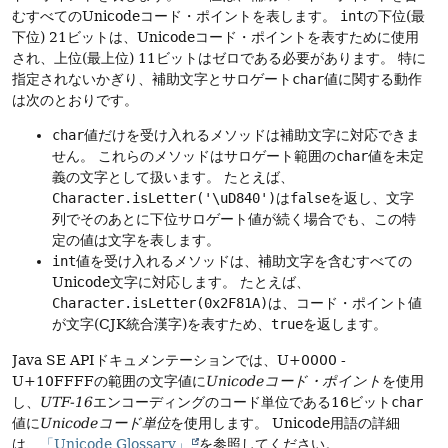
むすべてのUnicodeコード・ポイントを表します。
int
の下位(最
下位) 21ビットは、Unicodeコード・ポイントを表すために使用
され、上位(最上位) 11ビットはゼロである必要があります。
特に
指定されないかぎり、補助文字とサロゲート
char
値に関する動作
は次のとおりです。
char
値だけを受け入れるメソッドは補助文字に対応できま
せん。
これらのメソッドはサロゲート範囲の
char
値を未定
義の文字として扱います。
たとえば、
Character.isLetter('\uD840')
は
false
を返し、文字
列でそのあとに下位サロゲート値が続く場合でも、この特
定の値は文字を表します。
int
値を受け入れるメソッドは、補助文字を含むすべての
Unicode文字に対応します。
たとえば、
Character.isLetter(0x2F81A)
は、コード・ポイント値
が文字(CJK統合漢字)を表すため、
true
を返します。
Java SE APIドキュメンテーションでは、U+0000 -
U+10FFFFの範囲の文字値に
Unicodeコード・ポイント
を使用
し、
UTF-16
エンコーディングのコード単位である16ビット
char
値に
Unicodeコード単位
を使用します。
Unicode用語の詳細
は、
「Unicode Glossary」
を参照してください。