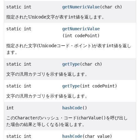
static int
getNumericValue
(char ch)
指定されたUnicode文字が表す
int
値を返します。
static int
getNumericValue
(int codePoint)
指定された文字(Unicodeコード・ポイント)が表す
int
値を返し
ます。
static int
getType
(char ch)
文字の汎用カテゴリを示す値を返します。
static int
getType
(int codePoint)
文字の汎用カテゴリを示す値を返します。
int
hashCode
()
この
Character
のハッシュ・コード(
charValue()
を呼び出し
た場合の結果と等しくなる)を返します。
static int
hashCode
(char value)