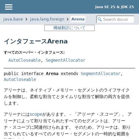
Java SE 25 & JDK 25
java.base
java.lang.foreign
Arena
機械翻訳について
インタフェースArena
すべてのスーパー・インタフェース:
AutoCloseable
,
SegmentAllocator
public interface 
Arena
 extends 
SegmentAllocator
, 
AutoCloseable
アリーナは、ネイティブ・メモリー・セグメントのライフサイク
ルを制御し、柔軟な割当てとタイムリな割当て解除の両方を提供
します。
アリーナには
scope
があります。 -
「アリーナ・スコープ」
。
ア
リーナによって割り当てられたすべてのセグメントは、アリー
ナ・スコープに関連付けられます。
そのため、アリーナは、割り
当てられているすべてのメモリー・セグメントの一時的な範囲を