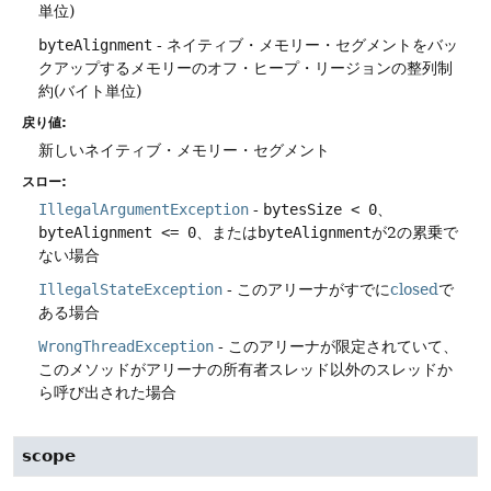
単位)
byteAlignment
- ネイティブ・メモリー・セグメントをバッ
クアップするメモリーのオフ・ヒープ・リージョンの整列制
約(バイト単位)
戻り値:
新しいネイティブ・メモリー・セグメント
スロー:
IllegalArgumentException
-
bytesSize < 0
、
byteAlignment <= 0
、または
byteAlignment
が2の累乗で
ない場合
IllegalStateException
- このアリーナがすでに
closed
で
ある場合
WrongThreadException
- このアリーナが限定されていて、
このメソッドがアリーナの所有者スレッド以外のスレッドか
ら呼び出された場合
scope