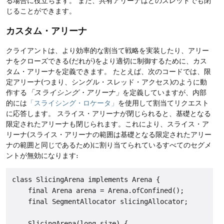
る場合に役立ちます。
また、共有アリーナはどのスレッドでも閉
じることができます。
カスタム・アリーナ
クライアントは、より効率的な割当て戦略を実装したり、アリー
ナをクローズできる(だれが)をより適切に制御するために、カス
タム・アリーナを定義できます。
たとえば、次のコードでは、限
定アリーナ(つまり、シングル・スレッド・アクセス)のように動
作する
「スライシング・アリーナ」
を定義していますが、内部
的には
「スライシング・ロケータ」
を使用して割当てリクエスト
に応答します。
スライス・アリーナが閉じられると、基礎となる
限定されたアリーナも閉じられます。これにより、スライス・ア
リーナ(スライス・アリーナの範囲は基礎となる限定されたアリー
ナの範囲と同じであるため)に割り当てられているすべてのセグメ
ントが無効になります:
class SlicingArena implements Arena {

    final Arena arena = Arena.ofConfined();

    final SegmentAllocator slicingAllocator;

    SlicingArena(long size) {
