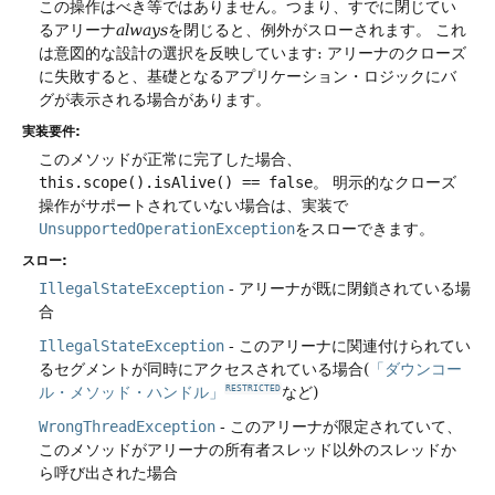
この操作はべき等ではありません。つまり、すでに閉じてい
るアリーナ
always
を閉じると、例外がスローされます。
これ
は意図的な設計の選択を反映しています: アリーナのクローズ
に失敗すると、基礎となるアプリケーション・ロジックにバ
グが表示される場合があります。
実装要件:
このメソッドが正常に完了した場合、
this.scope().isAlive() == false
。
明示的なクローズ
操作がサポートされていない場合は、実装で
UnsupportedOperationException
をスローできます。
スロー:
IllegalStateException
- アリーナが既に閉鎖されている場
合
IllegalStateException
- このアリーナに関連付けられてい
るセグメントが同時にアクセスされている場合(
「ダウンコー
ル・メソッド・ハンドル」
など)
RESTRICTED
WrongThreadException
- このアリーナが限定されていて、
このメソッドがアリーナの所有者スレッド以外のスレッドか
ら呼び出された場合