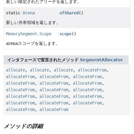
新しい限定されたアリーナを返します。
static
Arena
ofShared
()
新しい共有領域を返します。
MemorySegment.Scope
scope
()
arenaスコープを返します。
インタフェースで宣言されたメソッド
SegmentAllocator
allocate
,
allocate
,
allocate
,
allocateFrom
,
allocateFrom
,
allocateFrom
,
allocateFrom
,
allocateFrom
,
allocateFrom
,
allocateFrom
,
allocateFrom
,
allocateFrom
,
allocateFrom
,
allocateFrom
,
allocateFrom
,
allocateFrom
,
allocateFrom
,
allocateFrom
,
allocateFrom
,
allocateFrom
,
allocateFrom
メソッドの詳細