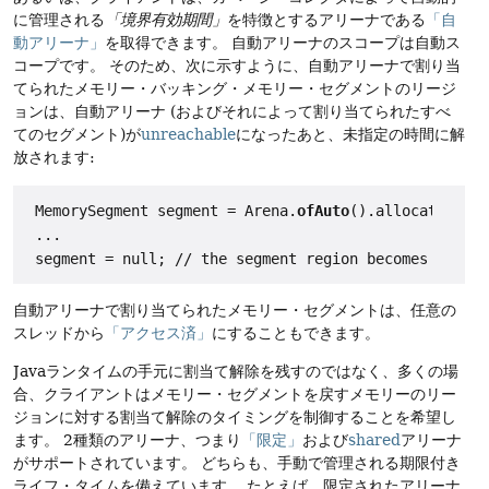
に管理される
「境界有効期間」
を特徴とするアリーナである
「自
動アリーナ」
を取得できます。
自動アリーナのスコープは自動ス
コープです。
そのため、次に示すように、自動アリーナで割り当
てられたメモリー・バッキング・メモリー・セグメントのリージ
ョンは、自動アリーナ (およびそれによって割り当てられたすべ
てのセグメント)が
unreachable
になったあと、未指定の時間に解
放されます:
 MemorySegment segment = Arena.
ofAuto
().allocate(100,
 ...

自動アリーナで割り当てられたメモリー・セグメントは、任意の
スレッドから
「アクセス済」
にすることもできます。
Javaランタイムの手元に割当て解除を残すのではなく、多くの場
合、クライアントはメモリー・セグメントを戻すメモリーのリー
ジョンに対する割当て解除のタイミングを制御することを希望し
ます。
2種類のアリーナ、つまり
「限定」
および
shared
アリーナ
がサポートされています。
どちらも、手動で管理される期限付き
ライフ・タイムを備えています。
たとえば、限定されたアリーナ