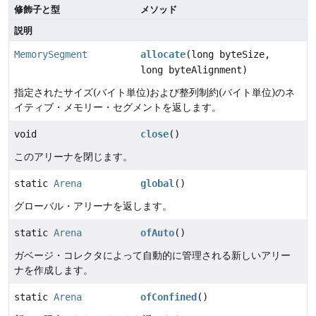
修飾子と型
メソッド
説明
MemorySegment
allocate
(long byteSize,
long byteAlignment)
指定されたサイズ(バイト単位)および整列制約(バイト単位)のネ
イティブ・メモリー・セグメントを返します。
void
close
()
このアリーナを閉じます。
static
Arena
global
()
グローバル・アリーナを返します。
static
Arena
ofAuto
()
ガベージ・コレクタによって自動的に管理される新しいアリー
ナを作成します。
static
Arena
ofConfined
()