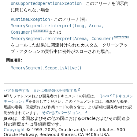
UnsupportedOperationException
- このアリーナを明示的
に閉じられない場合
RuntimeException
- このアリーナ(例:
MemorySegment.reinterpret(long, Arena,
Consumer)
または
RESTRICTED
MemorySegment.reinterpret(Arena, Consumer)
RESTRICTED
をコールした結果)に関連付けられたカスタム・クリーンアッ
プ・アクションの実行中に例外がスローされた場合。
関連項目:
MemorySegment.Scope.isAlive()
バグを報告する、または機能強化を提案する
APIリファレンスおよび開発者のドキュメントの詳細は、
「Java SEドキュメン
テーション」
を参照してください。このドキュメントには、概念的な概要、
用語の定義、回避策および作業コードの例を含む、より詳細な開発者向けの説
その他のバージョン。
明が含まれています。
Javaは、米国およびその他の国におけるOracleおよびその関連会
社の商標または登録商標です。
Copyright
© 1993, 2025, Oracle and/or its affiliates, 500
Oracle Parkway, Redwood Shores, CA 94065 USA.