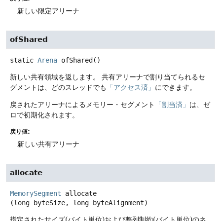
新しい限定アリーナ
ofShared
static
Arena
ofShared
()
新しい共有領域を返します。
共有アリーナで割り当てられるセ
グメントは、どのスレッドでも
「アクセス済」
にできます。
戻されたアリーナによるメモリー・セグメント
「割当済」
は、ゼ
ロで初期化されます。
戻り値:
新しい共有アリーナ
allocate
MemorySegment
allocate
(long byteSize, long byteAlignment)
指定されたサイズ(バイト単位)および整列制約(バイト単位)のネ