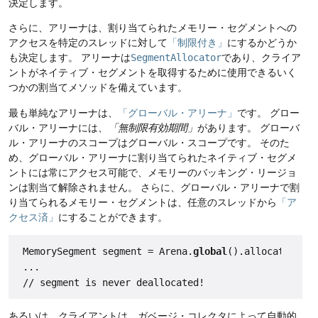
決定します。
さらに、アリーナは、割り当てられたメモリー・セグメントへの
アクセスを特定のスレッドに対して
「制限付き」
にするかどうか
も決定します。
アリーナは
SegmentAllocator
であり、クライア
ントがネイティブ・セグメントを取得するために使用できるいく
つかの割当てメソッドを備えています。
最も単純なアリーナは、
「グローバル・アリーナ」
です。
グロー
バル・アリーナには、
「無制限有効期間」
があります。
グローバ
ル・アリーナのスコープはグローバル・スコープです。
そのた
め、グローバル・アリーナに割り当てられたネイティブ・セグメ
ントには常にアクセス可能で、メモリーのバッキング・リージョ
ンは割当て解除されません。
さらに、グローバル・アリーナで割
り当てられるメモリー・セグメントは、任意のスレッドから
「ア
クセス済」
にすることができます。
 MemorySegment segment = Arena.
global
().allocate(100,
 ...

あるいは、クライアントは、ガベージ・コレクタによって自動的