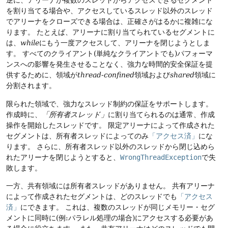
逆に、アリーナが複数のスレッドからアクセスできるセグメント
を割り当てる場合や、アクセスしているスレッド以外のスレッド
でアリーナをクローズできる場合は、正確さがはるかに複雑にな
ります。
たとえば、アリーナに割り当てられているセグメントに
は、
while
にもう一度アクセスして、アリーナを閉じようとしま
す。
すべてのクライアント(単純なクライアントでも)パフォーマ
ンスへの影響を発生させることなく、強力な時間的安全保証を提
供するために、領域が
thread-confined
領域および
shared
領域に
分割されます。
限られた領域で、強力なスレッド制約の保証をサポートします。
作成時に、
「所有者スレッド」
に割り当てられるのは通常、作成
操作を開始したスレッドです。
限定アリーナによって作成された
セグメントは、所有者スレッドによってのみ
「アクセス済」
にな
ります。
さらに、所有者スレッド以外のスレッドから閉じ込めら
れたアリーナを閉じようとすると、
WrongThreadException
で失
敗します。
一方、共有領域には所有者スレッドがありません。
共有アリーナ
によって作成されたセグメントは、どのスレッドでも
「アクセス
済」
にできます。
これは、複数のスレッドが同じメモリー・セグ
メントに同時に(例:パラレル処理の場合)にアクセスする必要があ