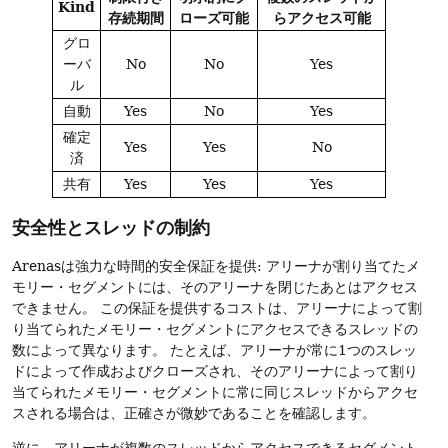
Kind
存続期間
ローズ可能
らアクセス可能
グロ
ーバ
No
No
Yes
ル
自動
Yes
No
Yes
確定
Yes
Yes
No
済
共有
Yes
Yes
Yes
安全性とスレッドの制約
Arenasは強力な時間的安全保証を提供: アリーナが割り当てたメ
モリー・セグメントには、そのアリーナを閉じたあとはアクセス
できません。
この保証を提供するコストは、アリーナによって割
り当てられたメモリー・セグメントにアクセスできるスレッドの
数によって異なります。
たとえば、アリーナが常に1つのスレッ
ドによって作成およびクローズされ、そのアリーナによって割り
当てられたメモリー・セグメントに常に同じスレッドからアクセ
スされる場合は、正確さが微妙であることを確認します。