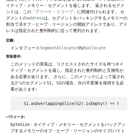
イティブ・メモリー・セグメントを返します。
返されるセグメ
ントは、この
「アリーナ・スコープ」
に関連付けられます。
セ
グメントの
address
は、セグメントをバッキングするメモリーの
割当て済オフ・ヒープ・リージョンの開始アドレスであり、アド
レスは指定された整列制約に従って整列されます。
定義:
インタフェース
SegmentAllocator
内の
allocate
実装要件:
このメソッドの実装は、リクエストされたサイズを持つネイ
ティブ・セグメントを返し、指定された整列制約と互換性が
ある必要があります。
さらに、このメソッドによって返され
る2つのセグメント
S1, S2
の場合、次の不変量を保持する必
要があります:
パラメータ:
byteSize
- ネイティブ・メモリー・セグメントをバックアッ
プするメモリーのオフ・ヒープ・リージョンのサイズ(バイト