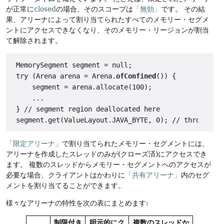
が正常に
closed
の場合、そのスコープは
「無効」
です。
その結
果、アリーナによって割り当てられたすべてのメモリー・セグメ
ントにアクセスできなくなり、そのメモリー・リージョンが割当
て解除されます。
 MemorySegment segment = null;

 try (Arena arena = Arena.
ofConfined
()) {

     segment = arena.allocate(100);

     ...

 } // segment region deallocated here

「限定アリーナ」
で割り当てられたメモリー・セグメントには、
アリーナを作成したスレッドのみが(クローズ済)にアクセスでき
ます。
複数のスレッドからメモリー・セグメントへのアクセスが
必要な場合、クライアントはかわりに
「共有アリーナ」
内のセグ
メントを割り当てることができます。
様々なアリーナの特性を次の表にまとめます:
制限付き
明示的にク
複数のスレッドか