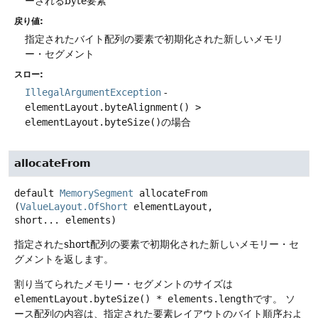
ーされるbyte要素
戻り値:
指定されたバイト配列の要素で初期化された新しいメモリ
ー・セグメント
スロー:
IllegalArgumentException
-
elementLayout.byteAlignment() >
elementLayout.byteSize()
の場合
allocateFrom
default
MemorySegment
allocateFrom
(
ValueLayout.OfShort
 elementLayout, 
short... elements)
指定されたshort配列の要素で初期化された新しいメモリー・セ
グメントを返します。
割り当てられたメモリー・セグメントのサイズは
elementLayout.byteSize() * elements.length
です。
ソ
ース配列の内容は、指定された要素レイアウトのバイト順序およ