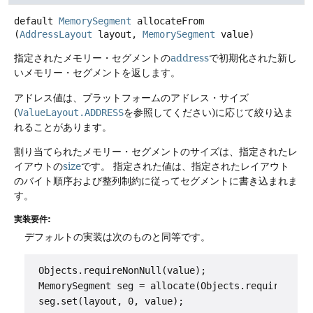
default
MemorySegment
allocateFrom
(
AddressLayout
 layout, 
MemorySegment
 value)
指定されたメモリー・セグメントの
address
で初期化された新し
いメモリー・セグメントを返します。
アドレス値は、プラットフォームのアドレス・サイズ
(
ValueLayout.ADDRESS
を参照してください)に応じて絞り込ま
れることがあります。
割り当てられたメモリー・セグメントのサイズは、指定されたレ
イアウトの
size
です。
指定された値は、指定されたレイアウト
のバイト順序および整列制約に従ってセグメントに書き込まれま
す。
実装要件:
デフォルトの実装は次のものと同等です。
 Objects.requireNonNull(value);

 MemorySegment seg = allocate(Objects.requireNonNu
 seg.set(layout, 0, value);
