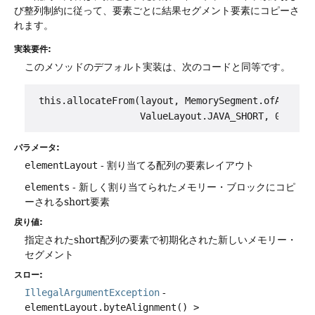
び整列制約に従って、要素ごとに結果セグメント要素にコピーさ
れます。
実装要件:
このメソッドのデフォルト実装は、次のコードと同等です。
 this.allocateFrom(layout, MemorySegment.ofArray(ar
パラメータ:
elementLayout
- 割り当てる配列の要素レイアウト
elements
- 新しく割り当てられたメモリー・ブロックにコピ
ーされるshort要素
戻り値:
指定されたshort配列の要素で初期化された新しいメモリー・
セグメント
スロー:
IllegalArgumentException
-
elementLayout.byteAlignment() >