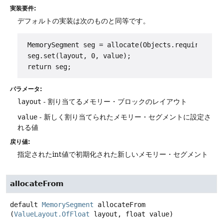
実装要件:
デフォルトの実装は次のものと同等です。
 MemorySegment seg = allocate(Objects.requireNonNu
 seg.set(layout, 0, value);

パラメータ:
layout
- 割り当てるメモリー・ブロックのレイアウト
value
- 新しく割り当てられたメモリー・セグメントに設定さ
れる値
戻り値:
指定されたint値で初期化された新しいメモリー・セグメント
allocateFrom
default
MemorySegment
allocateFrom
(
ValueLayout.OfFloat
 layout, float value)