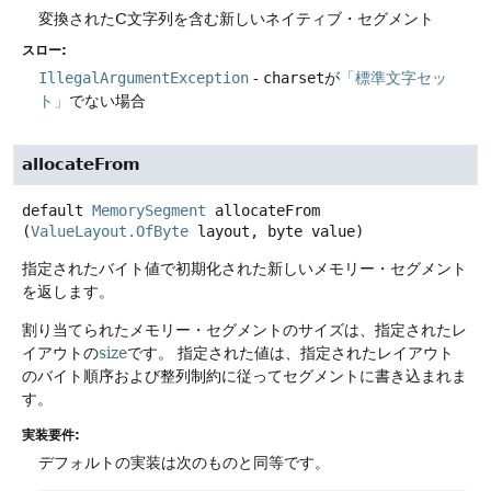
変換されたC文字列を含む新しいネイティブ・セグメント
スロー:
IllegalArgumentException
-
charset
が
「標準文字セッ
ト」
でない場合
allocateFrom
default
MemorySegment
allocateFrom
(
ValueLayout.OfByte
 layout, byte value)
指定されたバイト値で初期化された新しいメモリー・セグメント
を返します。
割り当てられたメモリー・セグメントのサイズは、指定されたレ
イアウトの
size
です。
指定された値は、指定されたレイアウト
のバイト順序および整列制約に従ってセグメントに書き込まれま
す。
実装要件:
デフォルトの実装は次のものと同等です。