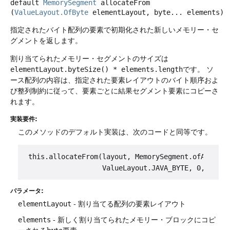
default
MemorySegment
allocateFrom
(
ValueLayout.OfByte
 elementLayout, byte... elements)
指定されたバイト配列の要素で初期化された新しいメモリー・セ
グメントを返します。
割り当てられたメモリー・セグメントのサイズは
elementLayout.byteSize() * elements.length
です。
ソ
ース配列の内容は、指定された要素レイアウトのバイト順序およ
び整列制約に従って、要素ごとに結果セグメント要素にコピーさ
れます。
実装要件:
このメソッドのデフォルト実装は、次のコードと同等です。
 this.allocateFrom(layout, MemorySegment.ofArray(ar
パラメータ:
elementLayout
- 割り当てる配列の要素レイアウト
elements
- 新しく割り当てられたメモリー・ブロックにコピ