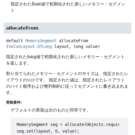
指定されたfloat値で初期化された新しいメモリー・セグメン
ト
allocateFrom
default
MemorySegment
allocateFrom
(
ValueLayout.OfLong
 layout, long value)
指定されたlong値で初期化された新しいメモリー・セグメント
を返します。
割り当てられたメモリー・セグメントのサイズは、指定されたレ
イアウトの
size
です。
指定された値は、指定されたレイアウト
のバイト順序および整列制約に従ってセグメントに書き込まれま
す。
実装要件:
デフォルトの実装は次のものと同等です。
 MemorySegment seg = allocate(Objects.requireNonNu
 seg.set(layout, 0, value);
