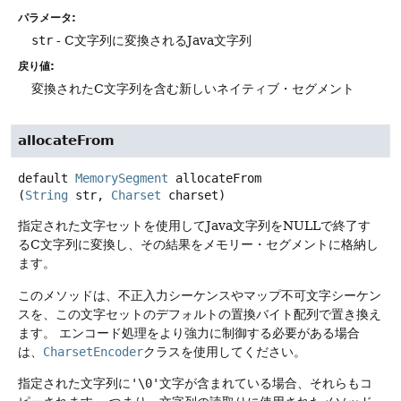
パラメータ:
str
- C文字列に変換されるJava文字列
戻り値:
変換されたC文字列を含む新しいネイティブ・セグメント
allocateFrom
default
MemorySegment
allocateFrom
(
String
 str, 
Charset
 charset)
指定された文字セットを使用してJava文字列をNULLで終了す
るC文字列に変換し、その結果をメモリー・セグメントに格納し
ます。
このメソッドは、不正入力シーケンスやマップ不可文字シーケン
スを、この文字セットのデフォルトの置換バイト配列で置き換え
ます。
エンコード処理をより強力に制御する必要がある場合
は、
CharsetEncoder
クラスを使用してください。
指定された文字列に
'\0'
文字が含まれている場合、それらもコ