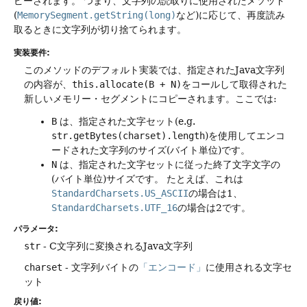
ピーされます。
つまり、文字列の読取りに使用されたメソッド
(
MemorySegment.getString(long)
など)に応じて、再度読み
取るときに文字列が切り捨てられます。
実装要件:
このメソッドのデフォルト実装では、指定されたJava文字列
の内容が、
this.allocate(B + N)
をコールして取得された
新しいメモリー・セグメントにコピーされます。ここでは:
B
は、指定された文字セット(e.g.
str.getBytes(charset).length
)を使用してエンコ
ードされた文字列のサイズ(バイト単位)です。
N
は、指定された文字セットに従った終了文字文字の
(バイト単位)サイズです。
たとえば、これは
StandardCharsets.US_ASCII
の場合は1、
StandardCharsets.UTF_16
の場合は2です。
パラメータ:
str
- C文字列に変換されるJava文字列
charset
- 文字列バイトの
「エンコード」
に使用される文字セ
ット
戻り値: