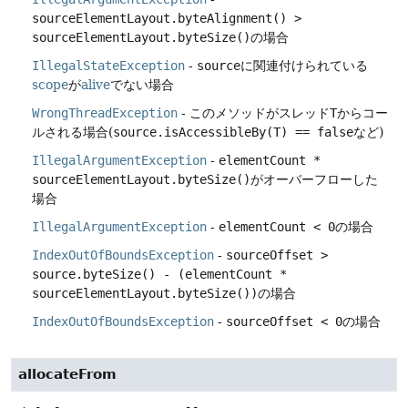
sourceElementLayout.byteAlignment() >
sourceElementLayout.byteSize()
の場合
IllegalStateException
-
source
に関連付けられている
scope
が
alive
でない場合
WrongThreadException
- このメソッドがスレッド
T
からコー
ルされる場合(
source.isAccessibleBy(T) == false
など)
IllegalArgumentException
-
elementCount *
sourceElementLayout.byteSize()
がオーバーフローした
場合
IllegalArgumentException
-
elementCount < 0
の場合
IndexOutOfBoundsException
-
sourceOffset >
source.byteSize() - (elementCount *
sourceElementLayout.byteSize())
の場合
IndexOutOfBoundsException
-
sourceOffset < 0
の場合
allocateFrom