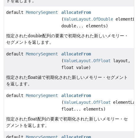
トを返します。
default
MemorySegment
allocateFrom
(
ValueLayout.OfDouble
elementLa
double... elements)
指定されたdouble配列の要素で初期化された新しいメモリー・
セグメントを返します。
default
MemorySegment
allocateFrom
(
ValueLayout.OfFloat
layout,
float value)
指定されたfloat値で初期化された新しいメモリー・セグメント
を返します。
default
MemorySegment
allocateFrom
(
ValueLayout.OfFloat
elementLay
float... elements)
指定されたfloat配列の要素で初期化された新しいメモリー・セ
グメントを返します。
default
MemorySegment
allocateFrom