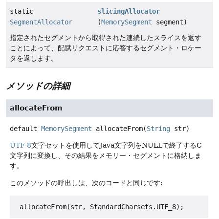
static
slicingAllocator
SegmentAllocator
(
MemorySegment
segment)
指定されたセグメントから取得された連続したスライスを返す
ことによって、配賦リクエストに応答するセグメント・ロケー
タを返します。
メソッドの詳細
allocateFrom
default
MemorySegment
allocateFrom
(
String
 str)
UTF-8
文字セットを使用してJava文字列をNULLで終了するC
文字列に変換し、その結果をメモリー・セグメントに格納しま
す。
このメソッドの呼出しは、次のコードと同じです: