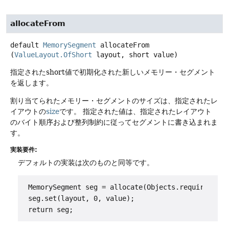
allocateFrom
default
MemorySegment
allocateFrom
(
ValueLayout.OfShort
 layout, short value)
指定されたshort値で初期化された新しいメモリー・セグメント
を返します。
割り当てられたメモリー・セグメントのサイズは、指定されたレ
イアウトの
size
です。
指定された値は、指定されたレイアウト
のバイト順序および整列制約に従ってセグメントに書き込まれま
す。
実装要件:
デフォルトの実装は次のものと同等です。
 MemorySegment seg = allocate(Objects.requireNonNu
 seg.set(layout, 0, value);
