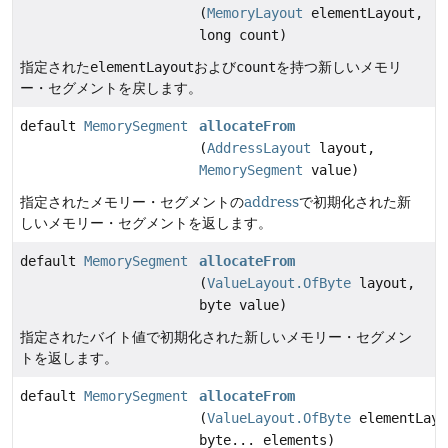
(
MemoryLayout
elementLayout,
long count)
指定された
elementLayout
および
count
を持つ新しいメモリ
ー・セグメントを戻します。
default
MemorySegment
allocateFrom
(
AddressLayout
layout,
MemorySegment
value)
指定されたメモリー・セグメントの
address
で初期化された新
しいメモリー・セグメントを返します。
default
MemorySegment
allocateFrom
(
ValueLayout.OfByte
layout,
byte value)
指定されたバイト値で初期化された新しいメモリー・セグメン
トを返します。
default
MemorySegment
allocateFrom
(
ValueLayout.OfByte
elementLayo
byte... elements)