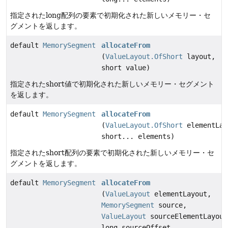
指定されたlong配列の要素で初期化された新しいメモリー・セ
グメントを返します。
default
MemorySegment
allocateFrom
(
ValueLayout.OfShort
layout,
short value)
指定されたshort値で初期化された新しいメモリー・セグメント
を返します。
default
MemorySegment
allocateFrom
(
ValueLayout.OfShort
elementLay
short... elements)
指定されたshort配列の要素で初期化された新しいメモリー・セ
グメントを返します。
default
MemorySegment
allocateFrom
(
ValueLayout
elementLayout,
MemorySegment
source,
ValueLayout
sourceElementLayout
long sourceOffset,