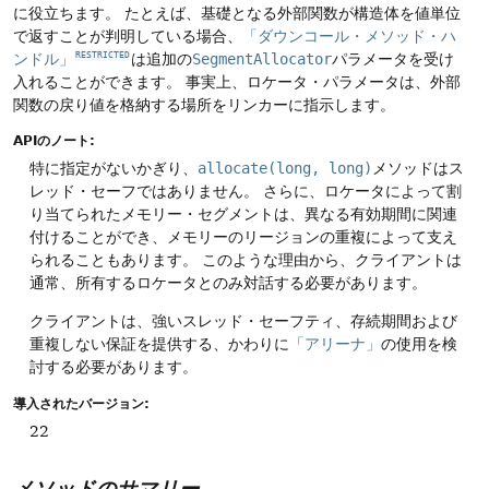
に役立ちます。
たとえば、基礎となる外部関数が構造体を値単位
で返すことが判明している場合、
「ダウンコール・メソッド・ハ
ンドル」
は追加の
SegmentAllocator
パラメータを受け
RESTRICTED
入れることができます。
事実上、ロケータ・パラメータは、外部
関数の戻り値を格納する場所をリンカーに指示します。
APIのノート:
特に指定がないかぎり、
allocate(long, long)
メソッドはス
レッド・セーフではありません。
さらに、ロケータによって割
り当てられたメモリー・セグメントは、異なる有効期間に関連
付けることができ、メモリーのリージョンの重複によって支え
られることもあります。
このような理由から、クライアントは
通常、所有するロケータとのみ対話する必要があります。
クライアントは、強いスレッド・セーフティ、存続期間および
重複しない保証を提供する、かわりに
「アリーナ」
の使用を検
討する必要があります。
導入されたバージョン:
22
メソッドのサマリー