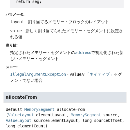
パラメータ:
layout
- 割り当てるメモリー・ブロックのレイアウト
value
- 新しく割り当てられたメモリー・セグメントに設定さ
れる値
戻り値:
指定されたメモリー・セグメントの
address
で初期化された新
しいメモリー・セグメント
スロー:
IllegalArgumentException
-
value
が
「ネイティブ」
セグ
メントでない場合
allocateFrom
default
MemorySegment
allocateFrom
(
ValueLayout
 elementLayout, 
MemorySegment
 source, 
ValueLayout
 sourceElementLayout, long sourceOffset, 
long elementCount)