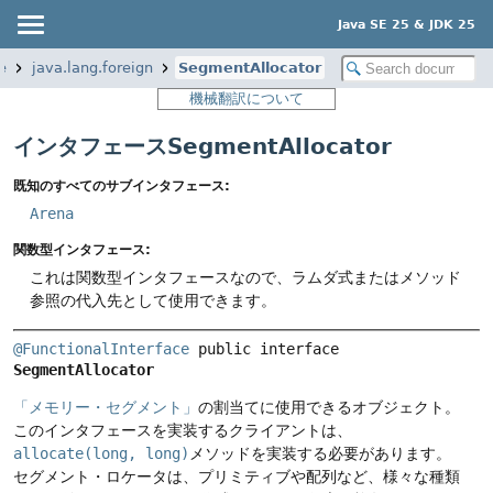
Java SE 25 & JDK 25
e
java.lang.foreign
SegmentAllocator
機械翻訳について
インタフェースSegmentAllocator
既知のすべてのサブインタフェース:
Arena
関数型インタフェース:
これは関数型インタフェースなので、ラムダ式またはメソッド
参照の代入先として使用できます。
@FunctionalInterface
public interface 
SegmentAllocator
「メモリー・セグメント」
の割当てに使用できるオブジェクト。
このインタフェースを実装するクライアントは、
allocate(long, long)
メソッドを実装する必要があります。
セグメント・ロケータは、プリミティブや配列など、様々な種類