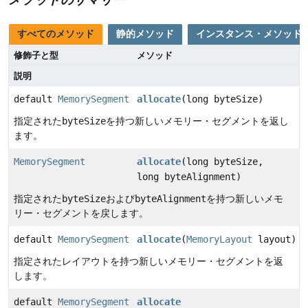
すべてのメソッド
静的メソッド
インスタンス・メソッド
修飾子と型
メソッド
説明
default
MemorySegment
allocate
(long byteSize)
指定された
byteSize
を持つ新しいメモリー・セグメントを返し
ます。
MemorySegment
allocate
(long byteSize,
long byteAlignment)
指定された
byteSize
および
byteAlignment
を持つ新しいメモ
リー・セグメントを戻します。
default
MemorySegment
allocate
(
MemoryLayout
layout)
指定されたレイアウトを持つ新しいメモリー・セグメントを返
します。
default
MemorySegment
allocate