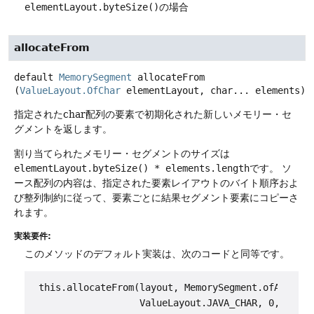
elementLayout.byteSize()
の場合
allocateFrom
default
MemorySegment
allocateFrom
(
ValueLayout.OfChar
 elementLayout, char... elements)
指定されたchar配列の要素で初期化された新しいメモリー・セ
グメントを返します。
割り当てられたメモリー・セグメントのサイズは
elementLayout.byteSize() * elements.length
です。
ソ
ース配列の内容は、指定された要素レイアウトのバイト順序およ
び整列制約に従って、要素ごとに結果セグメント要素にコピーさ
れます。
実装要件:
このメソッドのデフォルト実装は、次のコードと同等です。
 this.allocateFrom(layout, MemorySegment.ofArray(ar