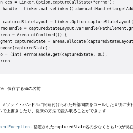
n ccs = Linker.Option.captureCallState("errno");

e handle = Linker.nativeLinker().downcallHandle(targetAdd
 capturedStateLayout = Linker.Option.captureStateLayout(
rrnoHandle = capturedStateLayout.varHandle(PathElement.gr
rena = Arena.ofConfined()) {

gment capturedState = arena.allocate(capturedStateLayout
nvoke(capturedState);

o = (int) errnoHandle.get(capturedState, 0L);

rrno

te
- 保存する値の名前
・メソッド・ハンドルに関連付けられた外部関数をコールした直後に実
タイムで上書きしたり、従来の方法で読み取ることができます
mentException
- 指定された
capturedState
名の少なくとも1つが現