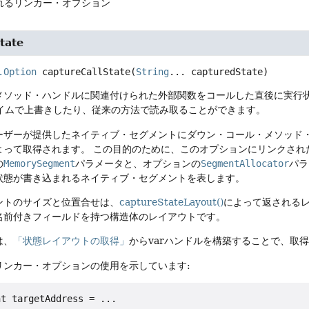
れるリンカー・オプション
tate
.Option
captureCallState
(
String
... capturedState)
メソッド・ハンドルに関連付けられた外部関数をコールした直後に実行
タイムで上書きしたり、従来の方法で読み取ることができます。
ーザーが提供したネイティブ・セグメントにダウン・コール・メソッド
よって取得されます。
この目的のために、このオプションにリンクされ
の
MemorySegment
パラメータと、オプションの
SegmentAllocator
パラ
状態が書き込まれるネイティブ・セグメントを表します。
ントのサイズと位置合せは、
captureStateLayout()
によって返される
名前付きフィールドを持つ構造体のレイアウトです。
は、
「状態レイアウトの取得」
からvarハンドルを構築することで、取
リンカー・オプションの使用を示しています:
t targetAddress = ...
