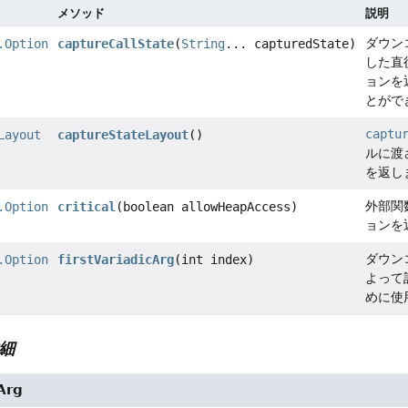
メソッド
説明
ダウン
.Option
captureCallState
(
String
... capturedState)
した直
ョンを
とがで
captu
Layout
captureStateLayout
()
ルに渡
を返し
外部関
.Option
critical
(boolean allowHeapAccess)
ョンを
ダウン
.Option
firstVariadicArg
(int index)
よって
めに使
細
cArg