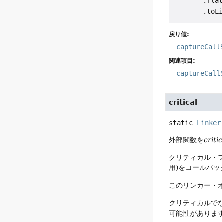
       .flat
戻り値:
captureCall
関連項目:
captureCall
critical
static
Linker
外部関数を
critic
クリティカル・フ
用)をコールバ
このリンカー・
クリティカルで
可能性がありま