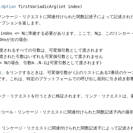
.Option
firstVariadicArg
(int index)
リンケージ・リクエストに関連付けられた関数記述子によって記述され
オプションを返します。
 index <= N
に準拠する必要があります。ここで、
N
は、このリンカー
dex
が次の場合:
渡されるすべての引数は、可変個引数として渡されます
渡された引数はいずれも可変個引数として渡されません
< N
の場合、引数
m..N-1
は可変引数として渡されます)
数」
をリンクするときは、可変個引数が (上のリストにある2番目のケ
です。これは、特定のプラットフォームでの呼び出し規則に引き続き影
ンク・リクエストを行うときに検証されます。リンク・リクエストは、
ウンコール・リンケージ・リクエストに関連付けられた関数記述子内の最
・リンケージ・リクエストに関連付けられた関数記述子によって記述さ