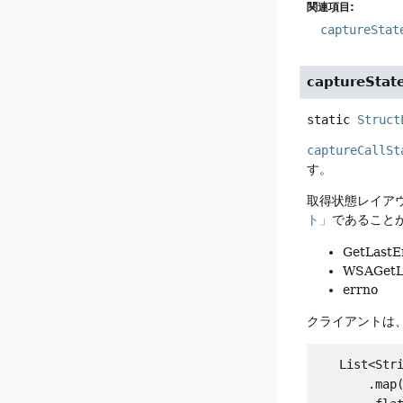
関連項目:
captureStat
captureStat
static
Struct
captureCallSt
す。
取得状態レイア
ト」
であること
GetLastE
WSAGetL
errno
クライアントは
   List<Str
       .map(