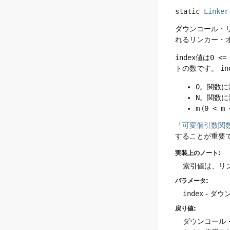
static
Linker
ダウンコール・
れるリンカー・
index
値は
0 <=
トの数です。
in
0
。関数に
N
。関数に
m
(
0 < m 
「可変個引数関
することが重要
実装上のノート:
索引値は、リ
パラメータ:
index
- ダ
戻り値:
ダウンコール