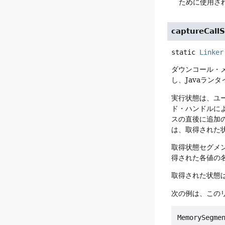
ために使用さ
captureCallS
static
Linker
ダウンコール・
し、Javaラン
実行状態は、ユ
ド・ハンドルに
スの直後に追加
は、取得された
取得状態セグメ
得された各値の
取得された状態
次の例は、この
MemorySegmen