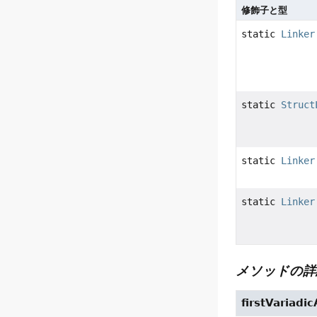
修飾子と型
static
Linker
static
Struct
static
Linker
static
Linker
メソッドの詳
firstVariadi