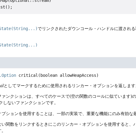
Map(Optional::stream)

State(String...)
でリンクされたダウンコール・ハンドルに渡される
State(String...)
.Option
critical
(boolean allowHeapAccess)
al
としてマークするために使用されるリンカー・オプションを返します
ァンクションは、すべてのケースで(空の関数のコールに似ています)の実
ックしないファンクションです。
オプションを使用することは、一部の実装で、重要な機能にのみ有効な
ない関数をリンクするときにこのリンカー・オプションを使用すると、パ
す。