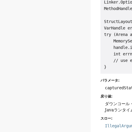
Linker.Optio
MethodHandl
StructLayout
VarHandle e
try (Arena a
    MemorySe
    handle.i
    int errn
    // use e
パラメータ:
capturedSta
戻り値:
ダウンコール
Javaラン
スロー:
IllegalArgu