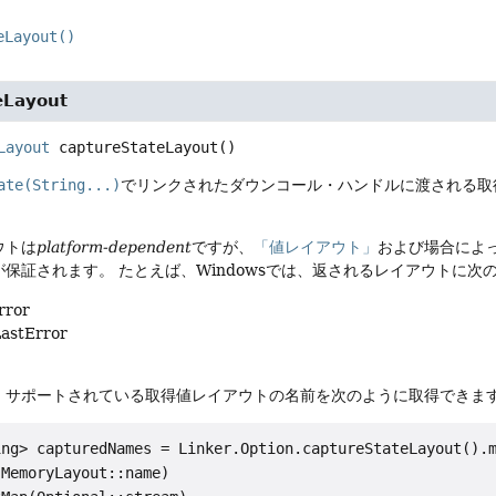
eLayout()
eLayout
Layout
captureStateLayout
()
ate(String...)
でリンクされたダウンコール・ハンドルに渡される取
ウトは
platform-dependent
ですが、
「値レイアウト」
および場合によ
が保証されます。
たとえば、Windowsでは、返されるレイアウトに次
rror
astError
、サポートされている取得値レイアウトの名前を次のように取得できます
ing> capturedNames = Linker.Option.captureStateLayout().m
MemoryLayout::name)
