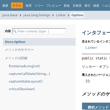
概要
クラス
使用
ツリー
プレビュー
新規
非推奨
索引
検索
ヘル
java.base
java.lang.foreign
Linker
Option
内容
インタフェース
含まれているインタ
Description
Linker
メソッドのサマリー
メソッドの詳細
public static 
firstVariadicArg(int)
リンカー・オプシ
captureCallState(String...)
導入されたバージョン
22
captureStateLayout()
critical(boolean)
メソッドのサ
静的メソッド