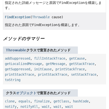
指定された詳細メッセージと原因で
FindException
を構築しま
す。
FindException
(
Throwable
cause)
指定された原因で
FindException
を構築します。
メソッドのサマリー
Throwable
クラスで宣言されたメソッド
addSuppressed
,
fillInStackTrace
,
getCause
,
getLocalizedMessage
,
getMessage
,
getStackTrace
,
getSuppressed
,
initCause
,
printStackTrace
,
printStackTrace
,
printStackTrace
,
setStackTrace
,
toString
クラス
オブジェクト
で宣言されたメソッド
clone
,
equals
,
finalize
,
getClass
,
hashCode
,
notify
,
notifyAll
,
wait
,
wait
,
wait