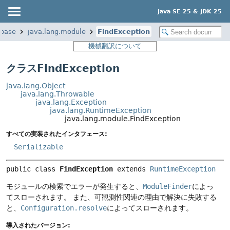
Java SE 25 & JDK 25
.base
java.lang.module
FindException
機械翻訳について
クラスFindException
java.lang.Object
java.lang.Throwable
java.lang.Exception
java.lang.RuntimeException
java.lang.module.FindException
すべての実装されたインタフェース:
Serializable
public class 
FindException
extends 
RuntimeException
モジュールの検索でエラーが発生すると、
ModuleFinder
によっ
てスローされます。
また、可観測性関連の理由で解決に失敗する
と、
Configuration.resolve
によってスローされます。
導入されたバージョン: