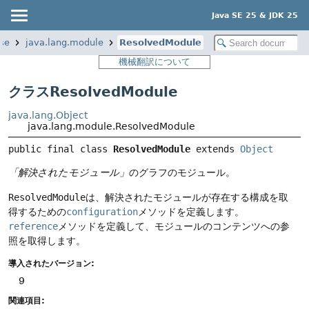
Java SE 25 & JDK 25
se
java.lang.module
ResolvedModule
機械翻訳について
クラスResolvedModule
java.lang.Object
java.lang.module.ResolvedModule
public final class 
ResolvedModule
extends 
Object
「解決されたモジュール」
のグラフのモジュール。
ResolvedModule
は、解決されたモジュールが存在する構成を取
得するための
configuration
メソッドを定義します。
reference
メソッドを定義して、モジュールのコンテンツへの参
照を取得します。
導入されたバージョン:
9
関連項目: