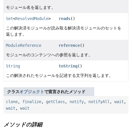
モジュール名を返します。
Set
<
ResolvedModule
>
reads
()
この解決済モジュールが読み取る解決済モジュールのセットを
返します。
ModuleReference
reference
()
モジュールのコンテンツへの参照を返します。
String
toString
()
この解決されたモジュールを記述する文字列を返します。
クラス
オブジェクト
で宣言されたメソッド
clone
,
finalize
,
getClass
,
notify
,
notifyAll
,
wait
,
wait
,
wait
メソッドの詳細