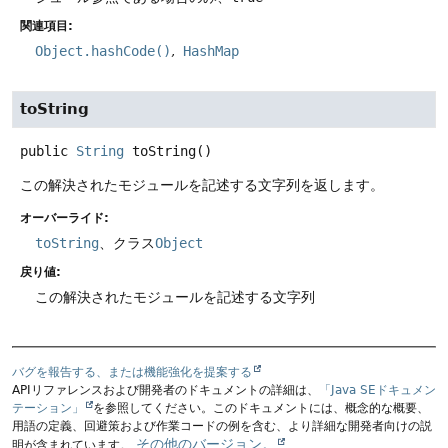
関連項目:
Object.hashCode()
HashMap
toString
public
String
toString
()
この解決されたモジュールを記述する文字列を返します。
オーバーライド:
toString
、クラス
Object
戻り値:
この解決されたモジュールを記述する文字列
バグを報告する、または機能強化を提案する
APIリファレンスおよび開発者のドキュメントの詳細は、
「Java SEドキュメン
テーション」
を参照してください。このドキュメントには、概念的な概要、
用語の定義、回避策および作業コードの例を含む、より詳細な開発者向けの説
その他のバージョン。
明が含まれています。