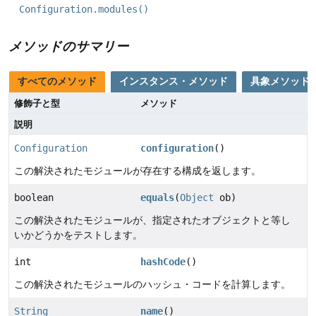
Configuration.modules()
メソッドのサマリー
すべてのメソッド
インスタンス・メソッド
具象メソッド
修飾子と型
メソッド
説明
Configuration
configuration
()
この解決されたモジュールが存在する構成を返します。
boolean
equals
(
Object
ob)
この解決されたモジュールが、指定されたオブジェクトと等し
いかどうかをテストします。
int
hashCode
()
この解決されたモジュールのハッシュ・コードを計算します。
String
name
()