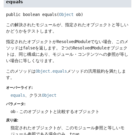
equals
public
boolean
equals
(
Object
 ob)
この解決されたモジュールが、指定されたオブジェクトと等しい
かどうかをテストします。
指定されたオブジェクトが
ResolvedModule
でない場合、このメ
ソッドは
false
を返します。
2つの
ResolvedModule
オブジェク
トは、同じ構成にあり、モジュール・コンテンツへの参照が等し
い場合に等しくなります。
このメソッドは
Object.equals
メソッドの汎用規約を満たしま
す。
オーバーライド:
equals
、クラス
Object
パラメータ:
ob
- このオブジェクトと比較するオブジェクト
戻り値:
指定されたオブジェクトが、このモジュール参照と等しいモ
ジュール参照である場合のみ、
true