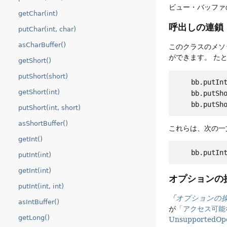
ビュー・バッファ
getChar(int)
呼出しの連鎖
putChar(int, char)
asCharBuffer()
このクラスのメソ
ができます。
た
getShort()
putShort(short)
    bb.putInt
getShort(int)
    bb.putSho
putShort(int, short)
asShortBuffer()
これらは、次の一
getInt()
putInt(int)
getInt(int)
オプションの
putInt(int, int)
「
オプションの
asIntBuffer()
が
「アクセス可能
getLong()
UnsupportedOpe