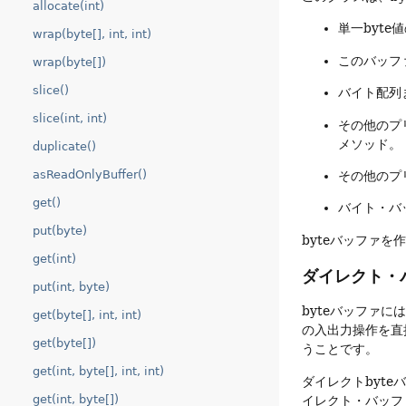
allocate(int)
単一byt
wrap(byte[], int, int)
このバッフ
wrap(byte[])
slice()
バイト配列
slice(int, int)
その他のプ
メソッド。
duplicate()
asReadOnlyBuffer()
その他のプ
get()
バイト・バ
put(byte)
byteバッファ
get(int)
ダイレクト・
put(int, byte)
byteバッファに
get(byte[], int, int)
の入出力操作を直
get(byte[])
うことです。
get(int, byte[], int, int)
ダイレクトbyt
get(int, byte[])
イレクト・バッフ