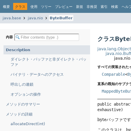
概要
クラス
使用
ツリー
プレビュー
新規
非推奨
索引
検索
ヘル
java.base
java.nio
ByteBuffer
内容
クラスByteB
java.lang.Objec
Description
java.nio.Buf
java.nio
ダイレクト・バッファと非ダイレクト・バッ
ファ
すべての実装された
Comparable
<
B
バイナリ・データへのアクセス
直系の既知のサブクラ
呼出しの連鎖
MappedByteBu
オプションの操作
public abstrac
メソッドのサマリー
exhaustive)
メソッドの詳細
byteバッファで
allocateDirect(int)
このクラスは、b