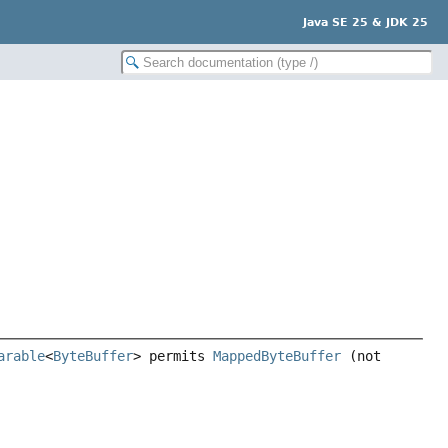
Java SE 25 & JDK 25
arable
<
ByteBuffer
>
permits 
MappedByteBuffer
(not 