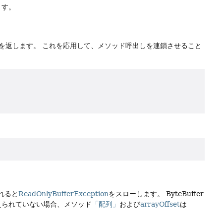
ます。
を返します。
これを応用して、メソッド呼出しを連鎖させること
されると
ReadOnlyBufferException
をスローします。
ByteBuffer
に支えられていない場合、メソッド
「配列」
および
arrayOffset
は