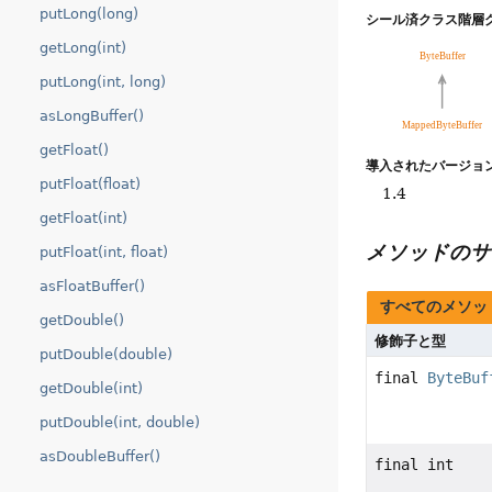
putLong(long)
シール済クラス階層グ
getLong(int)
putLong(int, long)
asLongBuffer()
getFloat()
導入されたバージョン
putFloat(float)
1.4
getFloat(int)
メソッドのサ
putFloat(int, float)
asFloatBuffer()
すべてのメソッ
getDouble()
修飾子と型
putDouble(double)
final
ByteBuf
getDouble(int)
putDouble(int, double)
asDoubleBuffer()
final int