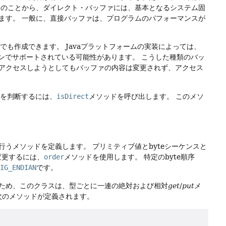
このことから、ダイレクト・バッファには、基本となるシステム固
ます。
一般に、直接バッファは、プログラムのパフォーマンスが
法でも作成できます。
Javaプラットフォームの実装によっては、
ョンでサポートされている可能性があります。
こうした種類のバッ
アクセスしようとしてもバッファの内容は変更されず、アクセス
かを判断するには、
isDirect
メソッドを呼び出します。
このメソ
行うメソッドを定義します。
プリミティブ値とbyteシーケンスと
変更するには、
order
メソッドを使用します。
特定のbyte順序
BIG_ENDIAN
です。
ため、このクラスは、型ごとに一連の絶対および相対
get
/
put
メ
、次のメソッドが定義されます。