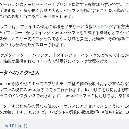
ケーションのメモリー・フットプリントに対する影響はわずかです。
従属する、寿命が長く容量の大きいバッファを指定することをお薦めし
合にのみ割り当てることをお薦めします。
eバッファは、ファイルの特定の領域をメモリーに直接
マッピング
する方
イティブ・コードからダイレクトbyteバッファを生成する機能がオプシ
スが、メモリー内のアクセスできない領域を参照した場合、その領域に
後に何らかの例外がスローされます。
ッファがダイレクト・バッファ、非ダイレクト・バッファのどちらである
、性能が重視されるコード内で明示的にバッファ管理を行えます。
ータへのアクセス
olean
を除く他のすべてのプリミティブ型の値の読取りおよび書込みを
ッファの現在のbyte順序に従って行われます。byte順序を取得および
ラスのインスタンスで表されます。
byteバッファの初期順序は、常に
ータ、すなわち型の異なる値のシーケンスにアクセスできるようにする
を定義します。
たとえば、32ビットの浮動小数点数(float値)の場合
   
getFloat()