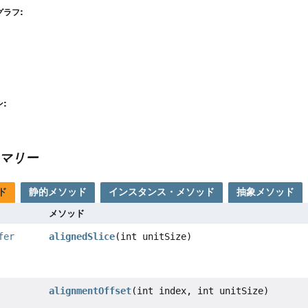
ラフ:
:
マリー
ド
静的メソッド
インスタンス・メソッド
抽象メソッド
メソッド
fer
alignedSlice
(int unitSize)
alignmentOffset
(int index, int unitSize)