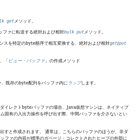
lk get
メソッド。
ッファに転送する絶対および相対
bulk put
メソッド。
ンスを特定のbyte順序で相互変換する、絶対および相対
get
/
put
、「
ビュー・バッファ
」の作成メソッド
か、既存のbyte配列をバッファ内に
ラップ
します。
ダイレクトbyteバッファの場合、Java仮想マシンは、ネイティブ
テム固有の入出力操作を呼び出す際、中間バッファを介さないとい
び出すと作成されます。
通常は、こちらのバッファのほうが、非ダ
バッファの内容が標準のガベージ・コレクトされたヒープの外部に