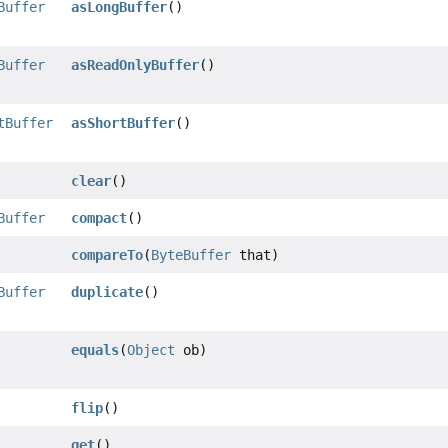
Buffer
asLongBuffer
()
Buffer
asReadOnlyBuffer
()
tBuffer
asShortBuffer
()
clear
()
Buffer
compact
()
compareTo
(
ByteBuffer
that)
Buffer
duplicate
()
equals
(
Object
ob)
flip
()
get
()