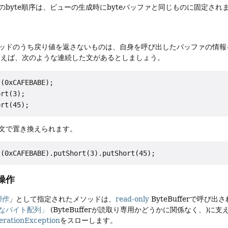
のbyte順序は、ビューの生成時にbyteバッファと同じものに固定され
ッドのうち戻り値を返さないものは、自身を呼び出したバッファの情報
とえば、次のような連続した文があるとしましょう。
(0xCAFEBABE);

rt(3);

文で置き換えられます。
操作
操作
」
として指定されたメソッドは、
read-only
ByteBufferで呼び出
なバイト配列」
(ByteBufferが読取り専用かどうかに関係なく、)
rationException
をスローします。