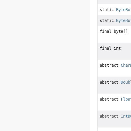
static
ByteBu
static
ByteBu
final byte[]
final int
abstract
Char
abstract
Doub
abstract
Floa
abstract
IntB