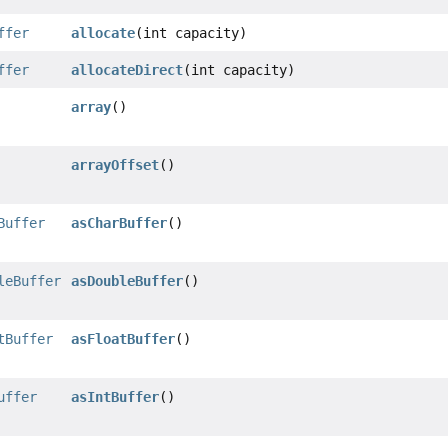
ffer
allocate
(int capacity)
ffer
allocateDirect
(int capacity)
array
()
arrayOffset
()
Buffer
asCharBuffer
()
leBuffer
asDoubleBuffer
()
tBuffer
asFloatBuffer
()
uffer
asIntBuffer
()