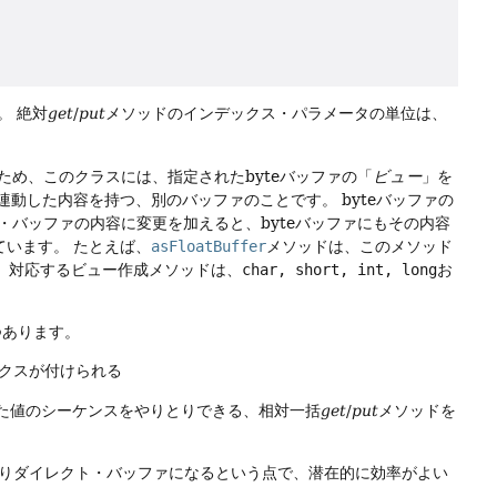
。
絶対
get
/
put
メソッドのインデックス・パラメータの単位は、
め、このクラスには、指定されたbyteバッファの「
ビュー
」を
に連動した内容を持つ、別のバッファのことです。
byteバッファの
バッファの内容に変更を加えると、byteバッファにもその内容
ています。
たとえば、
asFloatBuffer
メソッドは、このメソッド
。
対応するビュー作成メソッドは、
char, short, int, long
お
つあります。
ックスが付けられる
た値のシーケンスをやりとりできる、相対一括
get
/
put
メソッドを
ぎりダイレクト・バッファになるという点で、潜在的に効率がよい