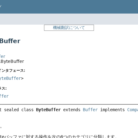
プ
機械翻訳について
uffer
t
fer
.ByteBuffer
インタフェース:
yteBuffer
>
ス:
ffer
t sealed class 
ByteBuffer
extends 
Buffer
 implements 
Comp
す。
yteバッファに対する操作を次の6つのカテゴリに分類します。