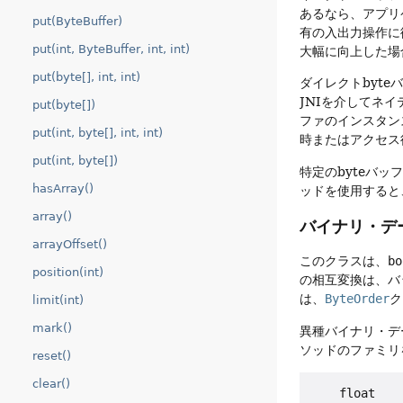
あるなら、アプリ
put(ByteBuffer)
有の入出力操作に
put(int, ByteBuffer, int, int)
大幅に向上した場
put(byte[], int, int)
ダイレクトbyt
JNIを介してネ
put(byte[])
ファのインスタン
put(int, byte[], int, int)
時またはアクセス
put(int, byte[])
特定のbyteバ
hasArray()
ッドを使用すると
array()
バイナリ・デ
arrayOffset()
このクラスは、
bo
position(int)
の相互変換は、バ
は、
ByteOrder
ク
limit(int)
mark()
異種バイナリ・デ
ソッドのファミリ
reset()
clear()
    float   