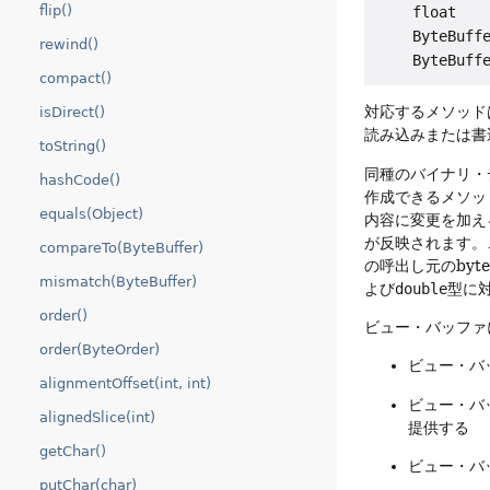
flip()
    float   
    ByteBuff
rewind()
    ByteBuff
compact()
対応するメソッド
isDirect()
読み込みまたは書
toString()
同種のバイナリ・
hashCode()
作成できるメソッ
equals(Object)
内容に変更を加え
が反映されます。
compareTo(ByteBuffer)
の呼出し元のbyt
mismatch(ByteBuffer)
よび
double
型に
order()
ビュー・バッファ
order(ByteOrder)
ビュー・バ
alignmentOffset(int, int)
ビュー・バ
alignedSlice(int)
提供する
getChar()
ビュー・バ
putChar(char)