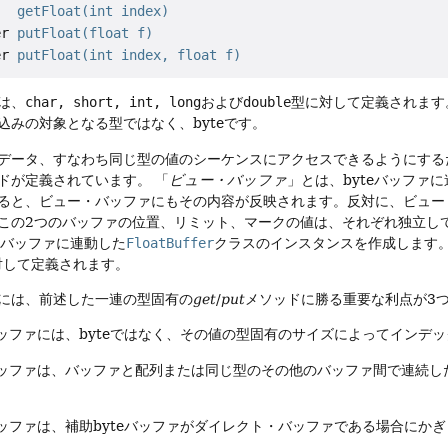
   
getFloat(int index)
er 
putFloat(float f)
er 
putFloat(int index, float f)
は、
char, short, int, long
および
double
型に対して定義されます
込みの対象となる型ではなく、byteです。
データ、すなわち同じ型の値のシーケンスにアクセスできるようにするた
ドが定義されています。
「
ビュー・バッファ
」とは、byteバッファ
ると、ビュー・バッファにもその内容が反映されます。反対に、ビュー・
この2つのバッファの位置、リミット、マークの値は、それぞれ独立し
eバッファに連動した
FloatBuffer
クラスのインスタンスを作成します
対して定義されます。
には、前述した一連の型固有の
get
/
put
メソッドに勝る重要な利点が3
ッファには、byteではなく、その値の型固有のサイズによってインデ
ッファは、バッファと配列または同じ型のその他のバッファ間で連続し
ッファは、補助byteバッファがダイレクト・バッファである場合にか