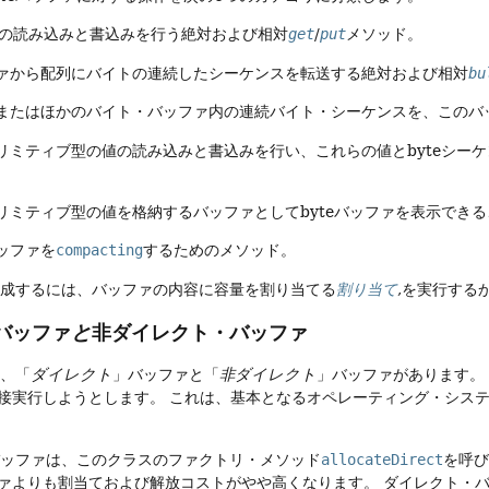
e値の読み込みと書込みを行う絶対および相対
get
/
put
メソッド。
ァから配列にバイトの連続したシーケンスを転送する絶対および相対
bu
またはほかのバイト・バッファ内の連続バイト・シーケンスを、このバ
リミティブ型の値の読み込みと書込みを行い、これらの値とbyteシーケ
リミティブ型の値を格納するバッファとしてbyteバッファを表示できる
ッファを
compacting
するためのメソッド。
を作成するには、バッファの内容に容量を割り当てる
割り当て
,を実行する
バッファ
と
非ダイレクト・バッファ
は、「
ダイレクト
」バッファと「
非ダイレクト
」バッファがあります。
接実行しようとします。
これは、基本となるオペレーティング・シス
eバッファは、このクラスのファクトリ・メソッド
allocateDirect
を呼
ァよりも割当ておよび解放コストがやや高くなります。
ダイレクト・