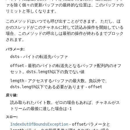
ァを除く個々の更新バッファの最終的な位置は、このバッファの
リミットと等しくなります。
このメソッドはいつでも呼び出すことができます。
ただし、ほ
かのスレッドがこのチャネルに対して読込み操作を開始している
場合、このメソッドの呼出しは最初の操作が終わるまでブロック
されます。
パラメータ:
dsts
- バイトの転送先バッファ
offset
- 最初のバイトの転送先となるバッファ配列内のオフ
セット。
dsts.length
以下の負でない値
length
- アクセスするバッファの最大数。負以外で、
dsts.length
以下である必要があります -
offset
戻り値:
読み取られたバイト数。ゼロの場合もあれば、チャネルがス
トリームの最後に達した場合は
-1
スロー:
IndexOutOfBoundsException
-
offset
パラメータと