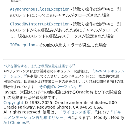
る場合
AsynchronousCloseException
- 読取り操作の進行中に、別
のスレッドによってこのチャネルがクローズされた場合
ClosedByInterruptException
- 読取り操作の進行中に、別
のスレッドからの割込みがあったためにチャネルがクローズ
し、現在のスレッドの割込みステータスが設定された場合
IOException
- その他の入出力エラーが発生した場合
バグを報告する、または機能強化を提案する
APIリファレンスおよび開発者のドキュメントの詳細は、
「Java SEドキュメン
テーション」
を参照してください。このドキュメントには、概念的な概要、
用語の定義、回避策および作業コードの例を含む、より詳細な開発者向けの説
その他のバージョン。
明が含まれています。
Javaは、米国およびその他の国におけるOracleおよびその関連会
社の商標または登録商標です。
Copyright
© 1993, 2025, Oracle and/or its affiliates, 500
Oracle Parkway, Redwood Shores, CA 94065 USA.
All rights reserved.
使用は、
「ライセンス条項」
および
「ドキ
ュメンテーション再配布ポリシー」
によります。
Modify
. Modify
Ad Choices
.