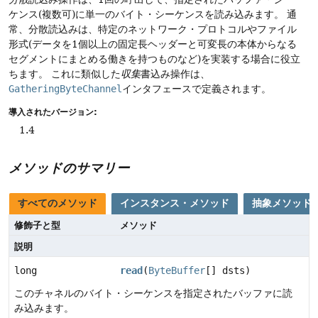
ケンス(複数可)に単一のバイト・シーケンスを読み込みます。
通
常、分散読込みは、特定のネットワーク・プロトコルやファイル
形式(データを1個以上の固定長ヘッダーと可変長の本体からなる
セグメントにまとめる働きを持つものなど)を実装する場合に役立
ちます。
これに類似した
収集
書込み操作は、
GatheringByteChannel
インタフェースで定義されます。
導入されたバージョン:
1.4
メソッドのサマリー
すべてのメソッド
インスタンス・メソッド
抽象メソッド
修飾子と型
メソッド
説明
long
read
(
ByteBuffer
[] dsts)
このチャネルのバイト・シーケンスを指定されたバッファに読
み込みます。