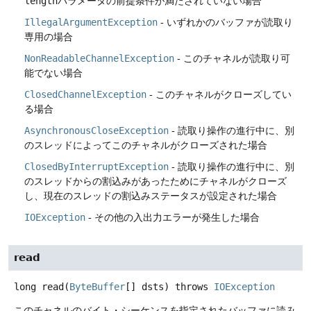
length
パラメータの前提条件が満たされていない場合
IllegalArgumentException
- いずれかのバッファが読取り
専用の場合
NonReadableChannelException
- このチャネルが読取り可
能でない場合
ClosedChannelException
- このチャネルがクローズしてい
る場合
AsynchronousCloseException
- 読取り操作の進行中に、別
のスレッドによってこのチャネルがクローズされた場合
ClosedByInterruptException
- 読取り操作の進行中に、別
のスレッドからの割込みがあったためにチャネルがクローズ
し、現在のスレッドの割込みステータスが設定された場合
IOException
- その他の入出力エラーが発生した場合
read
long
read
(
ByteBuffer
[] dsts)
throws
IOException
このチャネルのバイト・シーケンスを指定されたバッファに読み