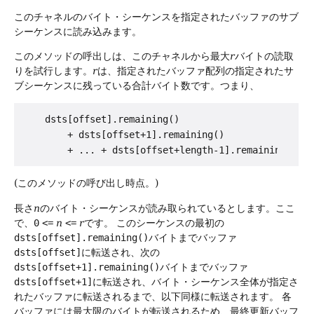
このチャネルのバイト・シーケンスを指定されたバッファのサブ
シーケンスに読み込みます。
このメソッドの呼出しは、このチャネルから最大
r
バイトの読取
りを試行します。
r
は、指定されたバッファ配列の指定されたサ
ブシーケンスに残っている合計バイト数です。つまり、
    dsts[offset].remaining()

        + dsts[offset+1].remaining()

(このメソッドの呼び出し時点。)
長さ
n
のバイト・シーケンスが読み取られているとします。ここ
で、
0
<=
n
<=
r
です。
このシーケンスの最初の
dsts[offset].remaining()
バイトまでバッファ
dsts[offset]
に転送され、次の
dsts[offset+1].remaining()
バイトまでバッファ
dsts[offset+1]
に転送され、バイト・シーケンス全体が指定さ
れたバッファに転送されるまで、以下同様に転送されます。
各
バッファには最大限のバイトが転送されるため、最終更新バッフ