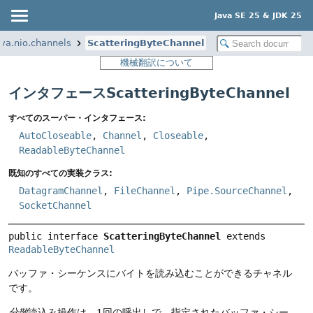
Java SE 25 & JDK 25
ava.nio.channels
ScatteringByteChannel
機械翻訳について
インタフェースScatteringByteChannel
すべてのスーパー・インタフェース:
AutoCloseable
,
Channel
,
Closeable
,
ReadableByteChannel
既知のすべての実装クラス:
DatagramChannel
,
FileChannel
,
Pipe.SourceChannel
,
SocketChannel
public interface 
ScatteringByteChannel
 extends 
ReadableByteChannel
バッファ・シーケンスにバイトを読み込むことができるチャネル
です。
分散
読込み操作は、1回の呼出しで、指定されたバッファ・シー