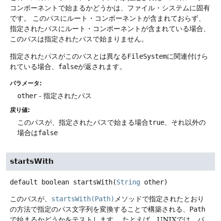
コンポーネントで始まるかどうかは、ファイル・システムに固有
です。
このパスにルート・コンポーネントが含まれておらず、
指定されたパスにルート・コンポーネントが含まれている場合、
このパスは指定されたパスで始まりません。
指定されたパスがこのパスとは異なる
FileSystem
に関連付けら
れている場合、
false
が返されます。
パラメータ:
other
- 指定されたパス
戻り値:
このパスが、指定されたパスで始まる場合
true
、それ以外の
場合は
false
startsWith
default
boolean
startsWith
(
String
 other)
このパスが、
startsWith(Path)
メソッドで指定されたとおり
の方法で指定のパス文字列を変換することで構築される、
Path
で始まるかどうかをテストします。
たとえば、UNIXでは、パ