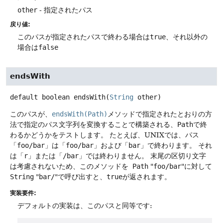
other
- 指定されたパス
戻り値:
このパスが指定されたパスで終わる場合は
true
、それ以外の
場合は
false
endsWith
default
boolean
endsWith
(
String
 other)
このパスが、
endsWith(Path)
メソッドで指定されたとおりの方
法で指定のパス文字列を変換することで構築される、
Path
で終
わるかどうかをテストします。
たとえば、UNIXでは、パス
「
foo/bar
」は「
foo/bar
」および「
bar
」で終わります。
それ
は「
r
」または「
/bar
」では終わりません。
末尾の区切り文字
は考慮されないため、このメソッドを
Path
"
foo/bar
"に対して
String
"
bar/
"で呼び出すと、
true
が返されます。
実装要件:
デフォルトの実装は、このパスと同等です: