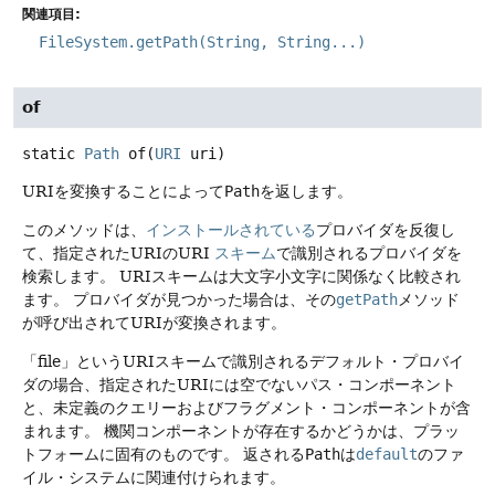
関連項目:
FileSystem.getPath(String, String...)
of
static
Path
of
(
URI
 uri)
URIを変換することによって
Path
を返します。
このメソッドは、
インストールされている
プロバイダを反復し
て、指定されたURIのURI
スキーム
で識別されるプロバイダを
検索します。
URIスキームは大文字小文字に関係なく比較され
ます。
プロバイダが見つかった場合は、その
getPath
メソッド
が呼び出されてURIが変換されます。
「file」というURIスキームで識別されるデフォルト・プロバイ
ダの場合、指定されたURIには空でないパス・コンポーネント
と、未定義のクエリーおよびフラグメント・コンポーネントが含
まれます。
機関コンポーネントが存在するかどうかは、プラッ
トフォームに固有のものです。
返される
Path
は
default
のファ
イル・システムに関連付けられます。