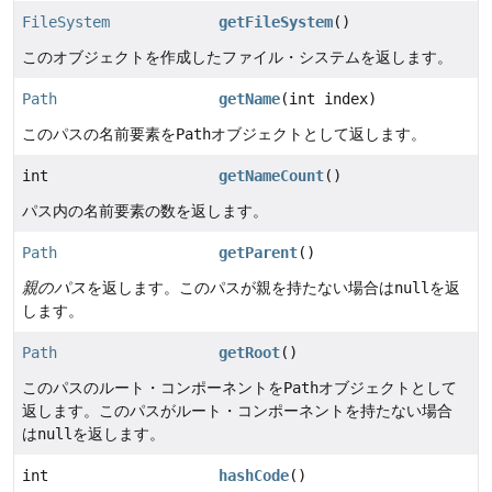
FileSystem
getFileSystem
()
このオブジェクトを作成したファイル・システムを返します。
Path
getName
(int index)
このパスの名前要素を
Path
オブジェクトとして返します。
int
getNameCount
()
パス内の名前要素の数を返します。
Path
getParent
()
親のパス
を返します。このパスが親を持たない場合は
null
を返
します。
Path
getRoot
()
このパスのルート・コンポーネントを
Path
オブジェクトとして
返します。このパスがルート・コンポーネントを持たない場合
は
null
を返します。
int
hashCode
()