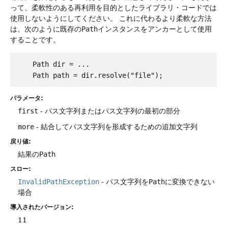
って、柔軟性のある再利用を目的としたライブラリ・コードでは
使用しないようにしてください。
これに代わるより柔軟な方法
は、次のように既存の
Path
インスタンスをアンカーとして使用
することです。
    Path dir = ...

パラメータ:
first
- パス文字列またはパス文字列の最初の部分
more
- 結合してパス文字列を形成するための追加文字列
戻り値:
結果の
Path
スロー:
InvalidPathException
- パス文字列を
Path
に変換できない
場合
導入されたバージョン:
11