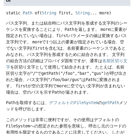
of
static
Path
of
(
String
 first, 
String
... more)
パス文字列、または結合時にパス文字列を形成する文字列のシー
ケンスを変換することにより、
Path
を返します。
more
に要素が
指定されていない場合は、
first
パラメータの値は変換するパス
文字列です。
more
で1つ以上の要素が指定されている場合、空
でない文字列(
first
を含む)は、名前要素のシーケンスであると
みなされ、パス文字列を形成するために結合されます。
文字列
の結合方法の詳細はプロバイダ固有ですが、通常は
名前区切り文
字
を区切り文字として使用して結合されます。
たとえば、名前
区切り文字が"
/
"で
getPath("/foo","bar","gus")
が呼び出さ
れた場合、パス文字列
"/foo/bar/gus"
は
Path
に変換されま
す。
first
が空の文字列で
more
に空でない文字列が含まれない
場合は、空のパスを示す
Path
が返されます。
Path
を取得するには、
デフォルトの
FileSystem
の
getPath
メソ
ッドを呼び出します。
このメソッドは非常に便利ですが、その使用はデフォルトの
FileSystem
への想定された参照を意味し、呼出し元のコードの
有用性を限定するものであることに注意してください。
したが