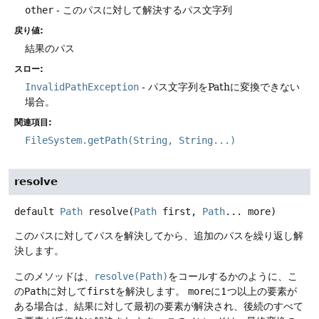
other
- このパスに対して解決するパス文字列
戻り値:
結果のパス
スロー:
InvalidPathException
- パス文字列をPathに変換できない
場合。
関連項目:
FileSystem.getPath(String, String...)
resolve
default
Path
resolve
(
Path
 first, 
Path
... more)
このパスに対してパスを解決してから、追加のパスを繰り返し解
決します。
このメソッドは、
resolve(Path)
をコールするかのように、こ
の
Path
に対して
first
を解決します。
more
に1つ以上の要素が
ある場合は、結果に対して最初の要素が解決され、後続のすべて