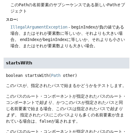
この
Path
の名前要素のサブシーケンスである新しい
Path
オブ
ジェクト
スロー:
IllegalArgumentException
-
beginIndex
が負の値である
場合、またはそれが要素数に等しいか、それよりも大きい場
合。
endIndex
が
beginIndex
に等しいか、それよりも小さい
場合、またはそれが要素数よりも大きい場合。
startsWith
boolean
startsWith
(
Path
 other)
このパスが、指定されたパスで始まるかどうかをテストします。
このパスのルート・コンポーネントが指定されたパスのルート・
コンポーネントで
始まり
、かつこのパスが指定されたパスと同
じ名前要素で始まる場合、このパスは指定されたパスで
始まり
ます
。
指定されたパスにこのパスよりも多くの名前要素が含ま
れている場合は、
false
が返されます。
このパスのルート・コンポーネントが指定されたパスのルート・