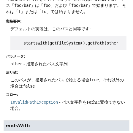
ス「
foo/bar
」は「
foo
」および「
foo/bar
」で始まります。
そ
れは「
f
」または「
fo
」では始まりません。
実装要件:
デフォルトの実装は、このパスと同等です:
パラメータ:
other
- 指定されたパス文字列
戻り値:
このパスが、指定されたパスで始まる場合
true
、それ以外の
場合は
false
スロー:
InvalidPathException
- パス文字列をPathに変換できない
場合。
endsWith