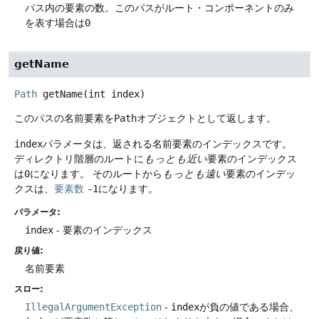
パス内の要素の数。このパスがルート・コンポーネントのみ
を表す場合は
0
getName
Path
getName
(int index)
このパスの名前要素を
Path
オブジェクトとして返します。
index
パラメータは、返される名前要素のインデックスです。
ディレクトリ階層のルートに
もっとも近い
要素のインデックス
は
0
になります。
そのルートから
もっとも遠い
要素のインデッ
クスは、
要素数
-1
になります。
パラメータ:
index
- 要素のインデックス
戻り値:
名前要素
スロー:
IllegalArgumentException
-
index
が負の値である場合、