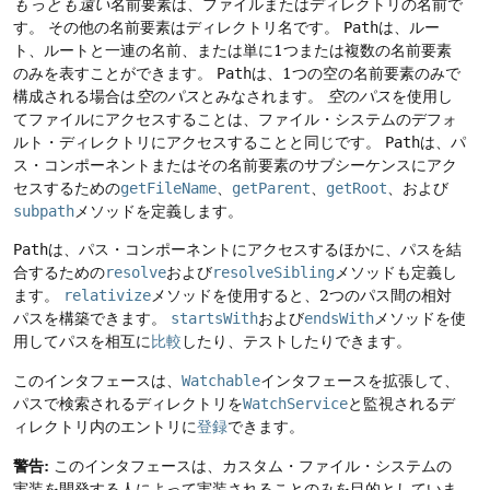
もっとも遠い
名前要素は、ファイルまたはディレクトリの名前で
す。
その他の名前要素はディレクトリ名です。
Path
は、ルー
ト、ルートと一連の名前、または単に1つまたは複数の名前要素
のみを表すことができます。
Path
は、1つの空の名前要素のみで
構成される場合は
空のパス
とみなされます。
空のパス
を使用し
てファイルにアクセスすることは、ファイル・システムのデフォ
ルト・ディレクトリにアクセスすることと同じです。
Path
は、パ
ス・コンポーネントまたはその名前要素のサブシーケンスにアク
セスするための
getFileName
、
getParent
、
getRoot
、および
subpath
メソッドを定義します。
Path
は、パス・コンポーネントにアクセスするほかに、パスを結
合するための
resolve
および
resolveSibling
メソッドも定義し
ます。
relativize
メソッドを使用すると、2つのパス間の相対
パスを構築できます。
startsWith
および
endsWith
メソッドを使
用してパスを相互に
比較
したり、テストしたりできます。
このインタフェースは、
Watchable
インタフェースを拡張して、
パスで検索されるディレクトリを
WatchService
と監視されるデ
ィレクトリ内のエントリに
登録
できます。
警告:
このインタフェースは、カスタム・ファイル・システムの
実装を開発する人によって実装されることのみを目的としていま