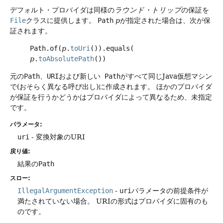
デフォルト・プロバイダは同様の
ラウンド・トリップ
の保証を
File
クラスに提供します。
Path
p
が指定された場合は、次が保
証されます。
Path.of(
p
.
toUri
()).equals(
p
.
toAbsolutePath
())
元の
Path
、
URI
および新しい
Path
がすべて同じJava仮想マシン
で(おそらく異なる呼び出し)に作成されます。
ほかのプロバイダ
が保証を行うかどうかはプロバイダによって異なるため、未指定
です。
パラメータ:
uri
- 変換対象のURI
戻り値:
結果の
Path
スロー:
IllegalArgumentException
-
uri
パラメータの前提条件が
満たされていない場合。
URIの形式はプロバイダに固有のも
のです。