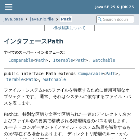
Java SE 25 & JDK 25
java.base
java.nio.file
Path
機械翻訳について
インタフェースPath
すべてのスーパー・インタフェース:
Comparable
<
Path
>,
Iterable
<
Path
>,
Watchable
public interface 
Path
 extends 
Comparable
<
Path
>, 
Iterable
<
Path
>, 
Watchable
ファイル・システム内のファイルを特定するために使用可能なオ
ブジェクトです。
通常、それはシステムに依存するファイル・パ
スを表します。
Path
は、特別な区切り文字で区切られた一連のディレクトリ名お
よびファイル名の要素で構成される階層構造のパスを表します。
ルート・コンポーネント
(ファイル・システム階層を識別するも
の)が存在する場合もあります。
ディレクトリ階層のルートから