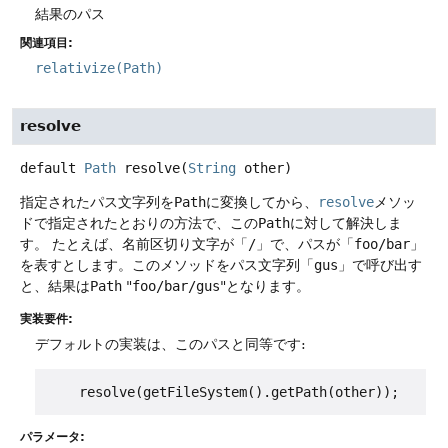
結果のパス
関連項目:
relativize(Path)
resolve
default
Path
resolve
(
String
 other)
指定されたパス文字列を
Path
に変換してから、
resolve
メソッ
ドで指定されたとおりの方法で、この
Path
に対して解決しま
す。
たとえば、名前区切り文字が「
/
」で、パスが「
foo/bar
」
を表すとします。このメソッドをパス文字列「
gus
」で呼び出す
と、結果は
Path
"
foo/bar/gus
"となります。
実装要件:
デフォルトの実装は、このパスと同等です:
パラメータ: