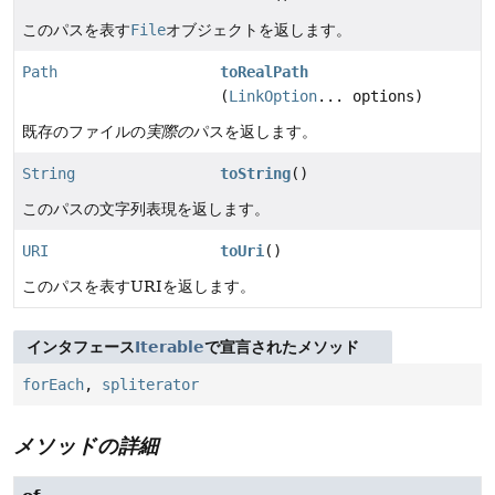
このパスを表す
File
オブジェクトを返します。
Path
toRealPath
(
LinkOption
... options)
既存のファイルの
実際の
パスを返します。
String
toString
()
このパスの文字列表現を返します。
URI
toUri
()
このパスを表すURIを返します。
インタフェース
Iterable
で宣言されたメソッド
forEach
,
spliterator
メソッドの詳細