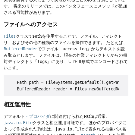
す。
将来のリリースでは、このインタフェースにメソッドが追加
される可能性があります。
ファイルへのアクセス
Files
クラスでPathを使用することで、ファイル、ディレクト
リ、およびその他の種類のファイルを操作できます。
たとえば、
BufferedReader
でファイル「
access.log
」からテキストを読
み取るとします。
ファイルは、現在の作業ディレクトリからの相
対ディレクトリ「
logs
」にあり、UTF-8形式でエンコードされて
います。
    Path path = FileSystems.getDefault().getPath("log
相互運用性
デフォルト
・プロバイダ
に関連付けられたPathは通常、
java.io.File
クラスと相互運用可能です。
ほかのプロバイダに
よって作成されたPathは、
java.io.File
で表される抽象パス名