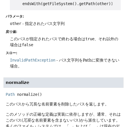
パラメータ:
other
- 指定されたパス文字列
戻り値:
このパスが指定されたパスで終わる場合は
true
、それ以外の
場合は
false
スロー:
InvalidPathException
- パス文字列をPathに変換できない
場合。
normalize
Path
normalize
()
このパスから冗長な名前要素を削除したパスを返します。
このメソッドの正確な定義は実装に依存しますが、通常、それは
このパス(
冗長な
名前要素を含まないパス)から派生しています。
多くのファイル・システムでは、「
.
」および「
..
」は現在のデ