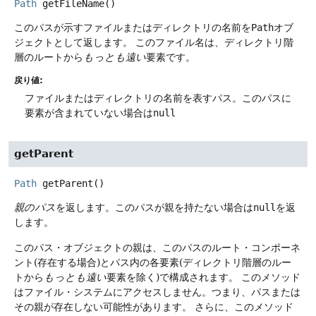
Path
getFileName
()
このパスが示すファイルまたはディレクトリの名前を
Path
オブ
ジェクトとして返します。
このファイル名は、ディレクトリ階
層のルートから
もっとも遠い
要素です。
戻り値:
ファイルまたはディレクトリの名前を表すパス。このパスに
要素が含まれていない場合は
null
getParent
Path
getParent
()
親のパス
を返します。このパスが親を持たない場合は
null
を返
します。
このパス・オブジェクトの親は、このパスのルート・コンポーネ
ント(存在する場合)とパス内の各要素(ディレクトリ階層のルー
トから
もっとも遠い
要素を除く)で構成されます。
このメソッド
はファイル・システムにアクセスしません。つまり、パスまたは
その親が存在しない可能性があります。
さらに、このメソッド