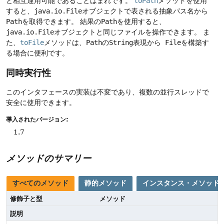
と相互運用可能であることはまれです。
toPath
メソッドを使用
すると、
java.io.File
オブジェクトで表される抽象パス名から
Path
を取得できます。
結果の
Path
を使用すると、
java.io.File
オブジェクトと同じファイルを操作できます。
ま
た、
toFile
メソッドは、
Path
の
String
表現から
File
を構築す
る場合に便利です。
同時実行性
このインタフェースの実装は不変であり、複数の並行スレッドで
安全に使用できます。
導入されたバージョン:
1.7
メソッドのサマリー
すべてのメソッド
静的メソッド
インスタンス・メソッド
修飾子と型
メソッド
説明