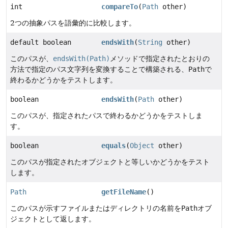
int
compareTo
(
Path
other)
2つの抽象パスを語彙的に比較します。
default boolean
endsWith
(
String
other)
このパスが、
endsWith(Path)
メソッドで指定されたとおりの
方法で指定のパス文字列を変換することで構築される、
Path
で
終わるかどうかをテストします。
boolean
endsWith
(
Path
other)
このパスが、指定されたパスで終わるかどうかをテストしま
す。
boolean
equals
(
Object
other)
このパスが指定されたオブジェクトと等しいかどうかをテスト
します。
Path
getFileName
()
このパスが示すファイルまたはディレクトリの名前を
Path
オブ
ジェクトとして返します。