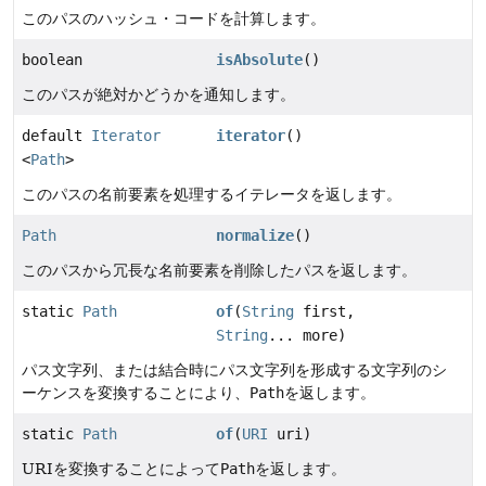
このパスのハッシュ・コードを計算します。
boolean
isAbsolute
()
このパスが絶対かどうかを通知します。
default
Iterator
iterator
()
<
Path
>
このパスの名前要素を処理するイテレータを返します。
Path
normalize
()
このパスから冗長な名前要素を削除したパスを返します。
static
Path
of
(
String
first,
String
... more)
パス文字列、または結合時にパス文字列を形成する文字列のシ
ーケンスを変換することにより、
Path
を返します。
static
Path
of
(
URI
uri)
URIを変換することによって
Path
を返します。