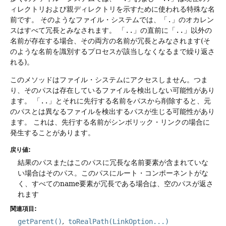
ィレクトリおよび親ディレクトリを示すために使われる特殊な名
前です。
そのようなファイル・システムでは、「
.
」のオカレン
スはすべて冗長とみなされます。
「
..
」の直前に「
..
」以外の
名前が存在する場合、その両方の名前が冗長とみなされます(そ
のような名前を識別するプロセスが該当しなくなるまで繰り返さ
れる)。
このメソッドはファイル・システムにアクセスしません。つま
り、そのパスは存在しているファイルを検出しない可能性があり
ます。
「
..
」とそれに先行する名前をパスから削除すると、元
のパスとは異なるファイルを検出するパスが生じる可能性があり
ます。
これは、先行する名前がシンボリック・リンクの場合に
発生することがあります。
戻り値:
結果のパスまたはこのパスに冗長な名前要素が含まれていな
い場合はそのパス。このパスにルート・コンポーネントがな
く、すべてのname要素が冗長である場合は、空のパスが返さ
れます
関連項目:
getParent()
toRealPath(LinkOption...)