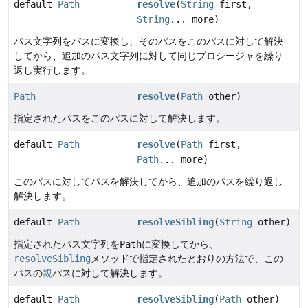
default
Path
resolve
(
String
first,
String
... more)
パス文字列をパスに変換し、そのパスをこのパスに対して解決
してから、追加のパス文字列に対して同じプロシージャを繰り
返し実行します。
Path
resolve
(
Path
other)
指定されたパスをこのパスに対して解決します。
default
Path
resolve
(
Path
first,
Path
... more)
このパスに対してパスを解決してから、追加のパスを繰り返し
解決します。
default
Path
resolveSibling
(
String
other)
指定されたパス文字列を
Path
に変換してから、
resolveSibling
メソッドで指定されたとおりの方法で、この
パスの
親
パスに対して解決します。
default
Path
resolveSibling
(
Path
other)