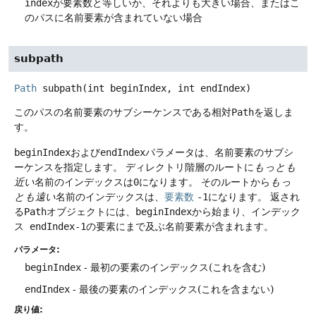
index
が要素数と等しいか、それよりも大きい場合、またはこ
のパスに名前要素が含まれていない場合
subpath
Path
subpath
(int beginIndex, int endIndex)
このパスの名前要素のサブシーケンスである相対
Path
を返しま
す。
beginIndex
および
endIndex
パラメータは、名前要素のサブシ
ーケンスを指定します。
ディレクトリ階層のルートに
もっとも
近い
名前のインデックスは
0
になります。
そのルートから
もっ
とも遠い
名前のインデックスは、
要素数
-1
になります。
返され
る
Path
オブジェクトには、
beginIndex
から始まり、インデック
ス
endIndex-1
の要素にまで及ぶ名前要素が含まれます。
パラメータ:
beginIndex
- 最初の要素のインデックス(これを含む)
endIndex
- 最後の要素のインデックス(これを含まない)
戻り値: