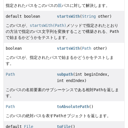
指定されたパスをこのパスの
親
パスに対して解決します。
default boolean
startsWith
(
String
other)
このパスが、
startsWith(Path)
メソッドで指定されたとおり
の方法で指定のパス文字列を変換することで構築される、
Path
で始まるかどうかをテストします。
boolean
startsWith
(
Path
other)
このパスが、指定されたパスで始まるかどうかをテストしま
す。
Path
subpath
(int beginIndex,
int endIndex)
このパスの名前要素のサブシーケンスである相対
Path
を返しま
す。
Path
toAbsolutePath
()
このパスの絶対パスを表す
Path
オブジェクトを返します。
default
File
toFile
()