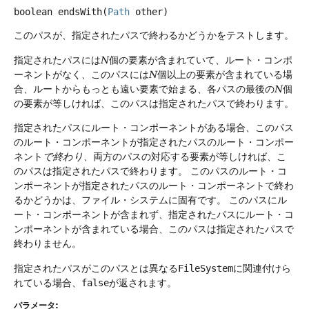
boolean
endsWith
(
Path
 other)
このパスが、指定されたパスで終わるかどうかをテストします。
指定されたパスには
N
個の要素が含まれていて、ルート・コンポ
ーネントがなく、このパスには
N
個以上の要素が含まれている場
合、ルートからもっとも遠い要素で始まる、各パスの最後の
N
個
の要素が等しければ、このパスは指定されたパスで終わります。
指定されたパスにルート・コンポーネントがある場合、このパス
のルート・コンポーネントが指定されたパスのルート・コンポー
ネント
で終わり
、両方のパスの対応する要素が等しければ、こ
のパスは指定されたパスで終わります。
このパスのルート・コ
ンポーネントが指定されたパスのルート・コンポーネントで終わ
るかどうかは、ファイル・システムに固有です。
このパスにル
ート・コンポーネントが含まれず、指定されたパスにルート・コ
ンポーネントが含まれている場合、このパスは指定されたパスで
終わりません。
指定されたパスがこのパスとは異なる
FileSystem
に関連付けら
れている場合、
false
が返されます。
パラメータ: