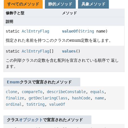
すべてのメソッド
静的メソッド
具象メソッド
修飾子と型
メソッド
説明
static
AclEntryFlag
valueOf
(
String
name)
指定された名前を持つこのクラスのenum定数を返します。
static
AclEntryFlag
[]
values
()
この列挙クラスの定数を含む配列を宣言されている順序で 返し
ます。
Enum
クラスで宣言されたメソッド
clone
,
compareTo
,
describeConstable
,
equals
,
finalize
,
getDeclaringClass
,
hashCode
,
name
,
ordinal
,
toString
,
valueOf
クラス
オブジェクト
で宣言されたメソッド