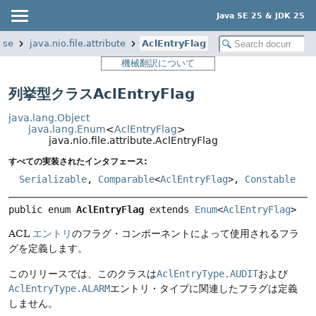
Java SE 25 & JDK 25
ase
java.nio.file.attribute
AclEntryFlag
機械翻訳について
列挙型クラスAclEntryFlag
java.lang.Object
java.lang.Enum
<
AclEntryFlag
>
java.nio.file.attribute.AclEntryFlag
すべての実装されたインタフェース:
Serializable
,
Comparable
<
AclEntryFlag
>,
Constable
public enum 
AclEntryFlag
extends 
Enum
<
AclEntryFlag
>
ACL
エントリ
のフラグ・コンポーネントによって使用されるフラ
グを定義します。
このリリースでは、このクラスは
AclEntryType.AUDIT
および
AclEntryType.ALARM
エントリ・タイプに関連したフラグは定義
しません。