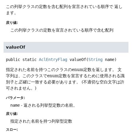
この列挙クラスの定数を含む配列を宣言されている順序で 返し
ます。
戻り値:
この列挙クラスの定数を宣言されている順序で含む配列
valueOf
public static
AclEntryFlag
valueOf
(
String
 name)
指定された名前を持つこのクラスのenum定数を返します。
文
字列は、このクラスでenum定数を宣言するために使用される識
別子と
正確に
一致する必要があります。
(不適切な空白文字は許
可されません。)
パラメータ:
name
- 返される列挙型定数の名前。
戻り値:
指定された名前を持つ列挙型定数
スロー: