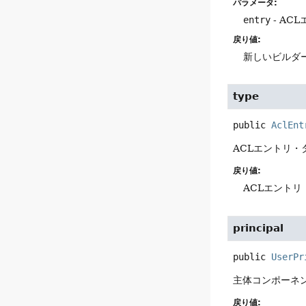
パラメータ:
entry
- AC
戻り値:
新しいビルダ
type
public
AclEnt
ACLエントリ・
戻り値:
ACLエントリ
principal
public
UserPr
主体コンポーネ
戻り値: