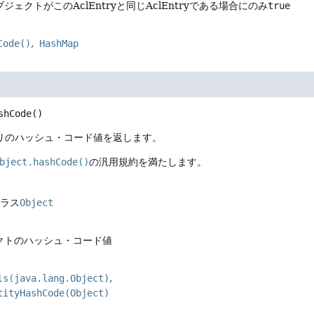
ジェクトがこのAclEntryと同じAclEntryである場合にのみ
true
Code()
HashMap
shCode
()
トリのハッシュ・コード値を返します。
bject.hashCode()
の汎用規約を満たします。
クラス
Object
クトのハッシュ・コード値
ls(java.lang.Object)
tityHashCode(Object)