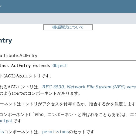
プ
機械翻訳について
try
t
.attribute.AclEntry
lass 
AclEntry
extends 
Object
(ACL)内のエントリです。
れるACLエントリは、
RFC 3530: Network File System (NFS) versi
のように4つのコンポーネントがあります。
ーネントはエントリがアクセスを付与するか、拒否するかを決定します
コンポーネント(「who」コンポーネントと呼ばれることもある)は、
ncipal
です
ns
コンポーネントは、
permissions
のセットです