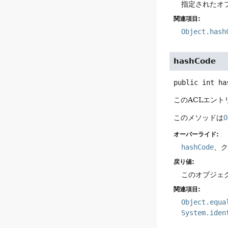
指定されたオブ
関連項目:
Object.hash
hashCode
public
int
ha
このACLエン
このメソッドは
O
オーバーライド:
hashCode
、
戻り値:
このオブジェ
関連項目:
Object.equa
System.iden