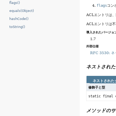
flags()
flags
コン
equals(Object)
ACLエントリは
hashCode()
ACLエントリは
toString()
導入されたバージョン
1.7
外部仕様
RFC 3530
ネストされた
ネストされた
修飾子と型
static final
メソッドのサ