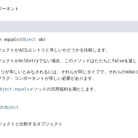
ポーネント
n
equals
(
Object
 ob)
ジェクトがACLエントリと等しいかどうかを比較します。
ジェクトが
AclEntry
でない場合、このメソッドはただちに
false
を返し
ントリが等しいとみなされるには、それらが同じタイプで、それらのwh
フラグ・コンポーネントが等しい必要があります。
bject.equals
メソッドの汎用規約を満たします。
ス
Object
ブジェクトと比較するオブジェクト