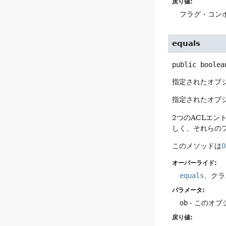
戻り値:
フラグ・コン
equals
public
boolea
指定されたオブ
指定されたオブ
2つのACLエ
しく、それらの
このメソッドは
O
オーバーライド:
equals
、クラ
パラメータ:
ob
- このオ
戻り値: