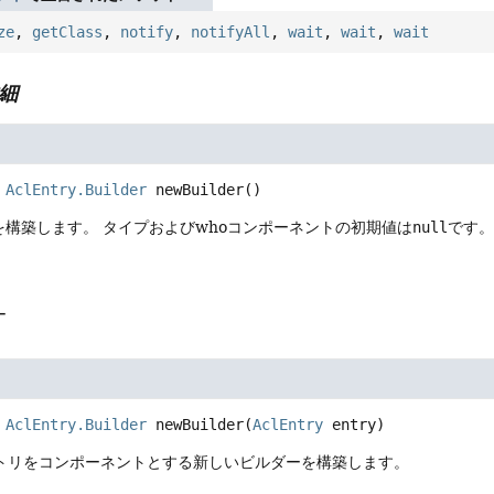
ze
,
getClass
,
notify
,
notifyAll
,
wait
,
wait
,
wait
細
AclEntry.Builder
newBuilder
()
を構築します。
タイプおよびwhoコンポーネントの初期値は
null
です
ー
AclEntry.Builder
newBuilder
(
AclEntry
 entry)
ントリをコンポーネントとする新しいビルダーを構築します。