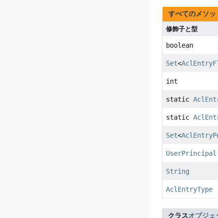
すべてのメソッ
修飾子と型
boolean
Set
<
AclEntryF
int
static
AclEnt
static
AclEnt
Set
<
AclEntryP
UserPrincipal
String
AclEntryType
クラス
オブジェ