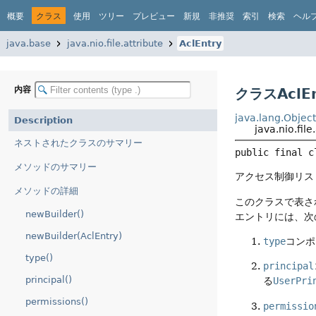
概要
クラス
使用
ツリー
プレビュー
新規
非推奨
索引
検索
ヘル
java.base
java.nio.file.attribute
AclEntry
内容
クラスAclEn
java.lang.Objec
Description
java.nio.file
ネストされたクラスのサマリー
public final c
メソッドのサマリー
アクセス制御リスト
メソッドの詳細
このクラスで表さ
newBuilder()
エントリには、次
newBuilder(AclEntry)
type
コンポ
type()
principal
principal()
る
UserPri
permissions()
permissio