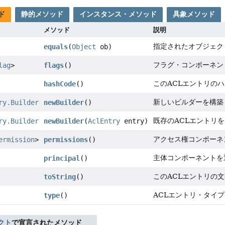
ド
静的メソッド
インスタンス・メソッド
具象メソッド
メソッド
説明
指定されたオブジェク
equals
(
Object
ob)
フラグ・コンポーネン
lag
>
flags
()
このACLエントリの
hashCode
()
新しいビルダーを構築
ry.Builder
newBuilder
()
既存のACLエントリ
ry.Builder
newBuilder
(
AclEntry
entry)
アクセス権コンポーネ
ermission
>
permissions
()
主体コンポーネントを
principal
()
このACLエントリの
toString
()
ACLエントリ・タイ
type
()
クト
で宣言されたメソッド