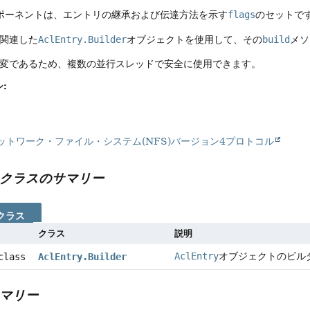
ポーネントは、エントリの継承および伝達方法を示す
flags
のセットで
、関連した
AclEntry.Builder
オブジェクトを使用して、その
build
メソ
不変であるため、複数の並行スレッドで安全に使用できます。
:
: ネットワーク・ファイル・システム(NFS)バージョン4プロトコル
クラスのサマリー
クラス
クラス
説明
AclEntry
オブジェクトのビル
 class
AclEntry.Builder
マリー