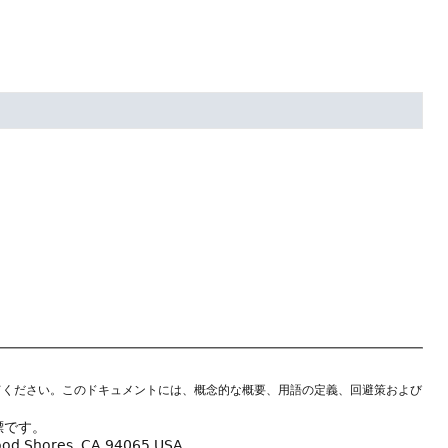
てください。このドキュメントには、概念的な概要、用語の定義、回避策および
標です。
wood Shores, CA 94065 USA.