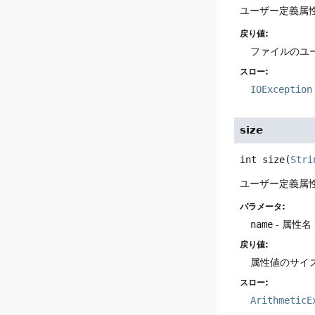
ユーザー定義属
戻り値:
ファイルのユ
スロー:
IOException
size
int
size
(
Stri
ユーザー定義属
パラメータ:
name
- 属性名
戻り値:
属性値のサイズ
スロー:
ArithmeticE