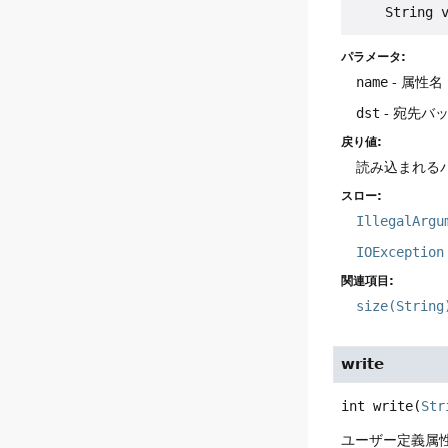
パラメータ:
name
- 属性名
dst
- 宛先バ
戻り値:
読み込まれる
スロー:
IllegalArgu
IOException
関連項目:
size(String
write
int
write
(
Str
ユーザー定義属