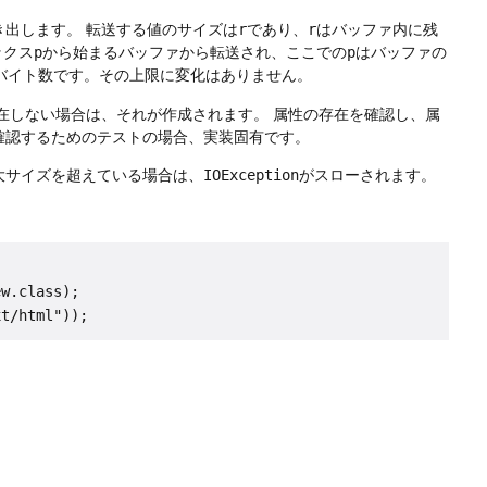
き出します。
転送する値のサイズは
r
であり、
r
はバッファ内に残
ックス
p
から始まるバッファから転送され、ここでの
p
はバッファの
バイト数です。その上限に変化はありません。
在しない場合は、それが作成されます。
属性の存在を確認し、属
確認するためのテストの場合、実装固有です。
大サイズを超えている場合は、
IOException
がスローされます。
w.class);
