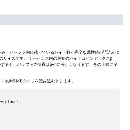
込み、バッファ内に残っているバイト数が完全な属性値の読込みに
のサイズです。
シーケンス内の最初のバイトはインデックス
p
帰すると、バッファの位置は
p+n
に等しくなります。その上限に変
ルのMIMEタイプを読み込むとします。
w.class);
