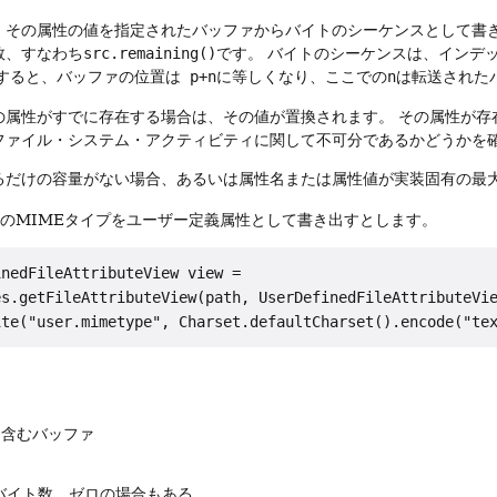
、その属性の値を指定されたバッファからバイトのシーケンスとして書
数、すなわち
src.remaining()
です。
バイトのシーケンスは、インデ
すると、バッファの位置は
p+n
に等しくなり、ここでの
n
は転送された
の属性がすでに存在する場合は、その値が置換されます。
その属性が存
ファイル・システム・アクティビティに関して不可分であるかどうかを
るだけの容量がない場合、あるいは属性名または属性値が実装固有の最
のMIMEタイプをユーザー定義属性として書き出すとします。
nedFileAttributeView view =

s.getFileAttributeView(path, UserDefinedFileAttributeVie
を含むバッファ
バイト数。ゼロの場合もある