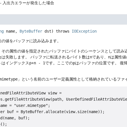
- 入出力エラーが発生した場合
ng
 name, 
ByteBuffer
 dst)
 throws 
IOException
性の値をバッファに読み込みます。
、その属性の値を指定されたバッファにバイトのシーケンスとして読み
合は失敗します。
バッファに転送されるバイト数は
n
であり、
n
は属性値
トはインデックス
p+n - 1
です。ここでの
p
はバッファの位置です。
復
。
mimetype
」という名前のユーザー定義属性として格納されているファイ
nedFileAttributeView view =

s.getFileAttributeView(path, UserDefinedFileAttributeVie
ame = "user.mimetype";

er buf = ByteBuffer.allocate(view.size(name));

d(name, buf);

();
