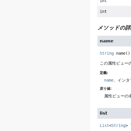
int
int
メソッドの詳
name
String
name
()
この属性ビュー
定義:
name
、インタ
戻り値:
属性ビューの
list
List
<
String
>