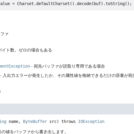
ッファ
バイト数。ゼロの場合もある
mentException
- 宛先バッファが読取り専用である場合
- 入出力エラーが発生したか、その属性値を格納できるだけの容量が宛
)
ing
 name, 
ByteBuffer
 src)
 throws 
IOException
性の値をバッファから書き出します。