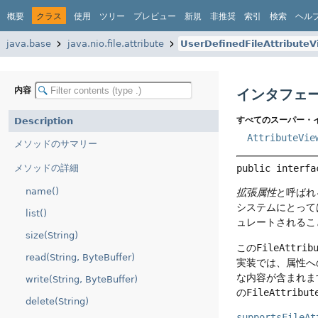
概要
クラス
使用
ツリー
プレビュー
新規
非推奨
索引
検索
ヘル
java.base
java.nio.file.attribute
UserDefinedFileAttributeV
内容
インタフェースU
すべてのスーパー・
Description
AttributeVie
メソッドのサマリー
メソッドの詳細
public interfa
name()
拡張属性
と呼ばれ
システムにとって
list()
ュレートされるこ
size(String)
この
FileAttrib
read(String, ByteBuffer)
実装では、属性へ
な内容が含まれま
write(String, ByteBuffer)
の
FileAttribut
delete(String)
supportsFileAt