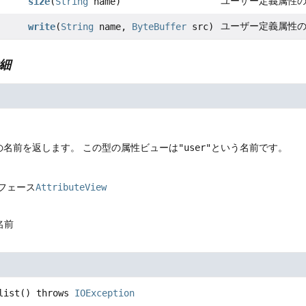
ユーザー定義属性
size
(
String
name)
ユーザー定義属性
write
(
String
name,
ByteBuffer
src)
細
の名前を返します。
この型の属性ビューは
"user"
という名前です。
フェース
AttributeView
名前
list
() throws 
IOException