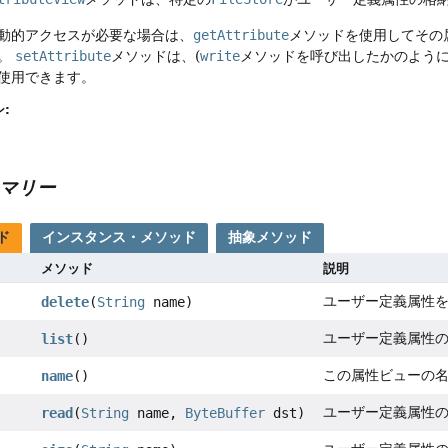
動的アクセスが必要な場合は、
getAttribute
メソッドを使用してその
。
setAttribute
メソッドは、(
write
メソッドを呼び出したかのように)
使用できます。
:
マリー
ド
インスタンス・メソッド
抽象メソッド
メソッド
説明
ユーザー定義属性
delete
(
String
name)
ユーザー定義属性
list
()
この属性ビューの
name
()
ユーザー定義属性
read
(
String
name,
ByteBuffer
dst)