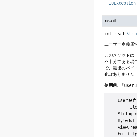
IOException
read
int
read
(
Stri
ユーザー定義属
このメソッドは
不十分である場
で、最後のバイ
化はありません
使用例:
「
user.
    UserDefi
        File
    String n
    ByteBuff
    view.rea
    buf.flip