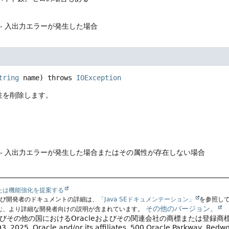
- 入出力エラーが発生した場合
tring
 name)
 throws 
IOException
性を削除します。
- 入出力エラーが発生した場合またはその属性が存在しない場合
たは機能強化を提案する
よび開発者のドキュメントの詳細は、
「Java SEドキュメンテーション」
を参照し
その他のバージョン。
む、より詳細な開発者向けの説明が含まれています。
よびその他の国におけるOracleおよびその関連会社の商標または登録商
, 2025, Oracle and/or its affiliates, 500 Oracle Parkway, Red