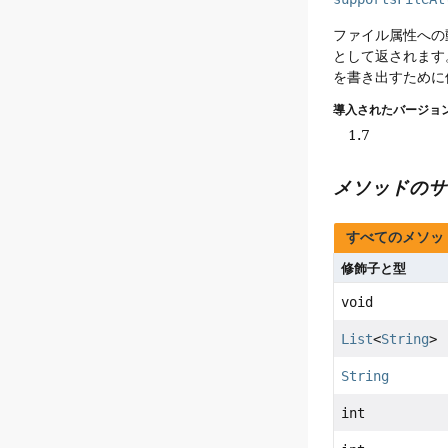
ファイル属性への
として返されます
を書き出すために
導入されたバージョン
1.7
メソッドのサ
すべてのメソッ
修飾子と型
void
List
<
String
>
String
int