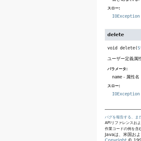
スロー:
IOException
delete
void
delete
(
S
ユーザー定義属
パラメータ:
name
- 属性名
スロー:
IOException
バグを報告する、ま
APIリファレンスお
作業コードの例を含
Javaは、米国お
Copyright
© 1993