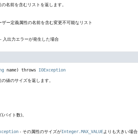
性の名前を含むリストを返します。
ーザー定義属性の名前を含む変更不可能なリスト
- 入出力エラーが発生した場合
ng
 name)
 throws 
IOException
性の値のサイズを返します。
(バイト数)。
xception
- その属性のサイズが
Integer.MAX_VALUE
よりも大きい場合