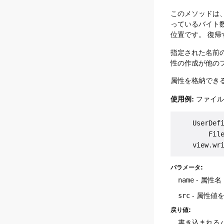
このメソッドは
っているバイト
位置です。
復帰
指定された名前
性の作成が他の
属性を格納でき
使用例:
ファイル
    UserDefi
        File
パラメータ:
name
- 属性名
src
- 属性値
戻り値:
書き込まれる