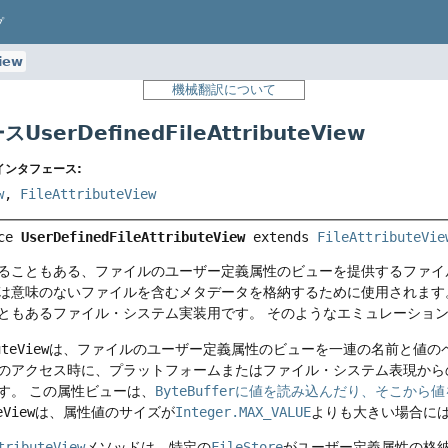
プ
iew
機械翻訳について
serDefinedFileAttributeView
インタフェース:
w
,
FileAttributeView
ce 
UserDefinedFileAttributeView
 extends 
FileAttributeVie
ることもある、ファイルのユーザー定義属性のビューを提供するファイ
は意味のないファイルを含むメタデータを格納するために使用されます
ともあるファイル・システム実装用です。
そのようなエミュレーショ
uteView
は、ファイルのユーザー定義属性のビューを一連の名前と値の
のアクセス時に、プラットフォームまたはファイル・システム表現から
す。
この属性ビューは、
ByteBuffer
に値を読み込んだり、そこから値
eView
は、属性値のサイズが
Integer.MAX_VALUE
よりも大きい場合に
tributeView
メソッドは、特定の
FileStore
がユーザー定義属性の格