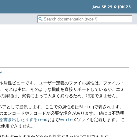
Java SE 25 & JDK 25
w
ル属性ビューです。
ユーザー定義のファイル属性は、ファイル・
。
それは主に、そのような機能を直接サポートしているが、エミ
ンの詳細は、実装によって大きく異なるため、特定できません。
ペアとして提供します。ここでの属性名は
String
で表されます。
のエンコードやデコードが必要な場合があります。
値には不透明
を書き出したりする
read
および
write
メソッドを定義します。
こ
は使用できません。
納をサポートするかどうかを判定するために使用できます。