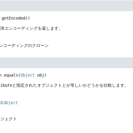
getEncoded
()
 DERエンコーディングを返します。
エンコーディングのクローン
n
equals
(
Object
 obj)
ribute
と指定されたオブジェクトとが等しいかどうかを比較します。
ス
Object
ブジェクト