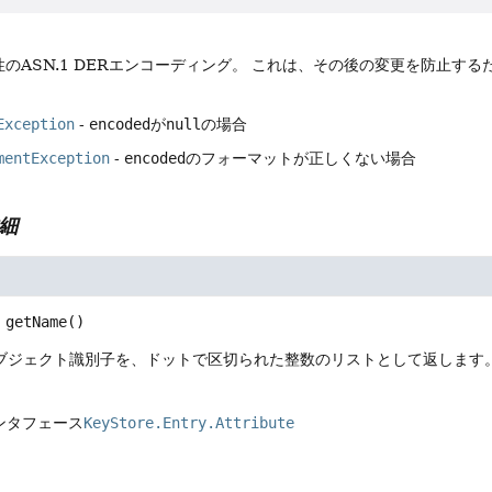
性のASN.1 DERエンコーディング。
これは、その後の変更を防止する
Exception
-
encoded
が
null
の場合
mentException
-
encoded
のフォーマットが正しくない場合
細
getName
()
1オブジェクト識別子を、ドットで区切られた整数のリストとして返します
ンタフェース
KeyStore.Entry.Attribute