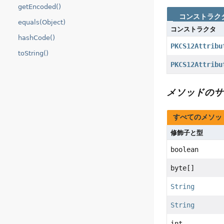
getEncoded()
コンストラク
equals(Object)
コンストラクタ
hashCode()
PKCS12Attribu
toString()
PKCS12Attribu
メソッドのサ
すべてのメソッ
修飾子と型
boolean
byte[]
String
String
int