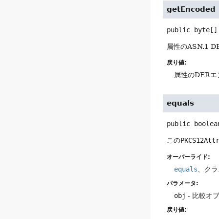
getEncoded
public
byte[]
属性のASN.1
戻り値:
属性のDER
equals
public
boolea
この
PKCS12Att
オーバーライド:
equals
、クラ
パラメータ:
obj
- 比較オ
戻り値: