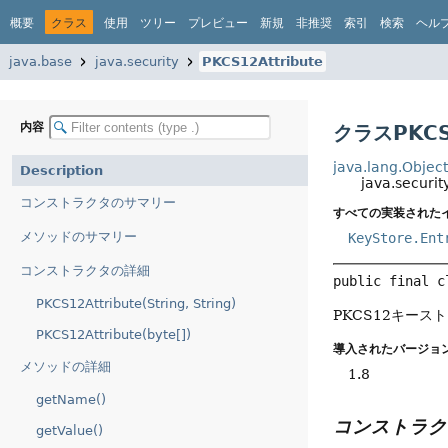
概要
クラス
使用
ツリー
プレビュー
新規
非推奨
索引
検索
ヘル
java.base
java.security
PKCS12Attribute
内容
クラスPKCS1
java.lang.Objec
Description
java.securit
コンストラクタのサマリー
すべての実装された
メソッドのサマリー
KeyStore.Ent
コンストラクタの詳細
public final c
PKCS12Attribute(String, String)
PKCS12キー
PKCS12Attribute(byte[])
導入されたバージョン
メソッドの詳細
1.8
getName()
コンストラク
getValue()