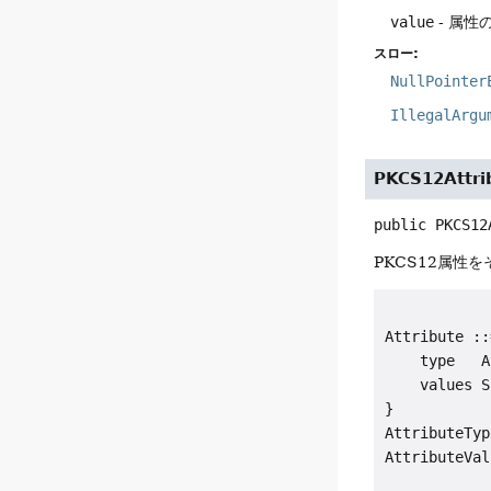
value
- 属性
スロー:
NullPointer
IllegalArgu
PKCS12Attri
public
PKCS12
PKCS12属性
Attribute ::
    type   A
    values S
}

AttributeTyp
AttributeVal