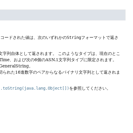
でエンコードされた値は、次のいずれかの
String
フォーマットで返さ
の文字列自体として返されます。
このようなタイプは、現在のとこ
alizedTime、および次の6個のASN.1文字列タイプに限定されます。
eneralString。
区切られた16進数字のペアからなるバイナリ文字列として返されま
s.toString(java.lang.Object[])
を参照してください。