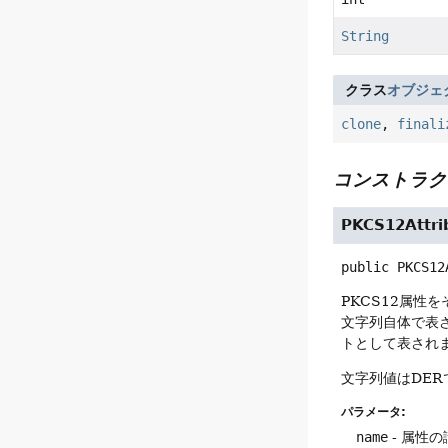
String
クラス
オブジェ
clone
,
finali
コンストラク
PKCS12Attri
public
PKCS12
PKCS12属性
文字列自体で表
トとして表され
文字列値はDER
パラメータ:
name
- 属性