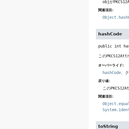
obj
が
PKCS12
関連項目:
Object.hash
hashCode
public
int
ha
この
PKCS12Att
オーバーライド:
hashCode
、
戻り値:
この
PKCS12A
関連項目:
Object.equa
System.iden
toString