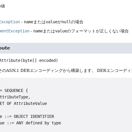
の値
Exception
-
name
または
value
が
null
の場合
mentException
-
name
または
value
のフォーマットが正しくない場合
bute
Attribute
(byte[] encoded)
をそのASN.1 DERエンコーディングから構築します。
DERエンコーディ
= SEQUENCE {

ttributeType,

ET OF AttributeValue

e ::= OBJECT IDENTIFIER

ue ::= ANY defined by type
