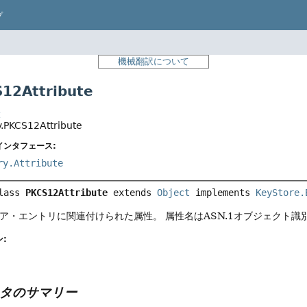
プ
機械翻訳について
2Attribute
t
y.PKCS12Attribute
インタフェース:
ry.Attribute
lass 
PKCS12Attribute
extends 
Object
 implements 
KeyStore.
ストア・エントリに関連付けられた属性。
属性名はASN.1オブジェクト識
:
タのサマリー