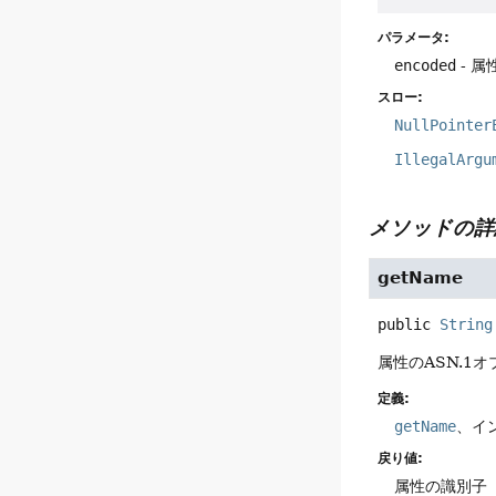
パラメータ:
encoded
- 属
スロー:
NullPointer
IllegalArgu
メソッドの詳
getName
public
String
属性のASN.
定義:
getName
、イ
戻り値:
属性の識別子