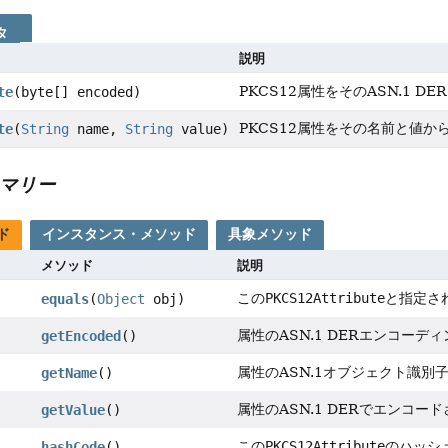
タ
説明
PKCS12属性をそのASN.1 
te
(byte[] encoded)
PKCS12属性をその名前と値か
te
(
String
name,
String
value)
マリー
ド
インスタンス・メソッド
具象メソッド
メソッド
説明
この
PKCS12Attribute
と指定さ
equals
(
Object
obj)
属性のASN.1 DERエンコーデ
getEncoded
()
属性のASN.1オブジェクト識
getName
()
属性のASN.1 DERでエンコ
getValue
()
この
PKCS12Attribute
のハッシ
hashCode
()