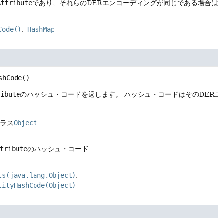
Attribute
であり、それらのDERエンコーディングが同じである場合はt
Code()
HashMap
shCode
()
ribute
のハッシュ・コードを返します。
ハッシュ・コードはそのDER
クラス
Object
ttribute
のハッシュ・コード
ls(java.lang.Object)
tityHashCode(Object)