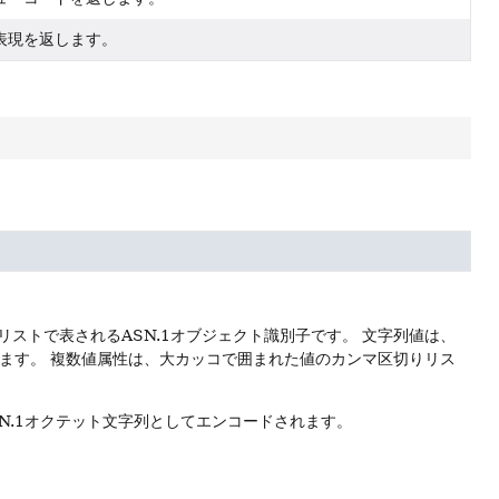
表現を返します。
ストで表されるASN.1オブジェクト識別子です。
文字列値は、
れます。
複数値属性は、大カッコで囲まれた値のカンマ区切りリス
。
でASN.1オクテット文字列としてエンコードされます。