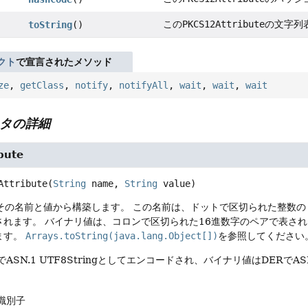
この
PKCS12Attribute
の文字列
toString
()
クト
で宣言されたメソッド
ze
,
getClass
,
notify
,
notifyAll
,
wait
,
wait
,
wait
タの詳細
bute
Attribute
(
String
 name, 
String
 value)
をその名前と値から構築します。
この名前は、ドットで区切られた整数のリ
されます。
バイナリ値は、コロンで区切られた16進数字のペアで表さ
ます。
Arrays.toString(java.lang.Object[])
を参照してください
でASN.1 UTF8Stringとしてエンコードされ、バイナリ値はDER
の識別子