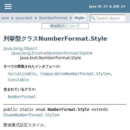
Java SE 25 & JDK 25
.base
java.text
NumberFormat
Style
機械翻訳について
列挙型クラスNumberFormat.Style
java.lang.Object
java.lang.Enum
<
NumberFormat.Style
>
java.text.NumberFormat.Style
すべての実装されたインタフェース:
Serializable
,
Comparable
<
NumberFormat.Style
>,
Constable
含まれているクラス:
NumberFormat
public static enum 
NumberFormat.Style
extends 
Enum
<
NumberFormat.Style
>
数値書式設定スタイル。