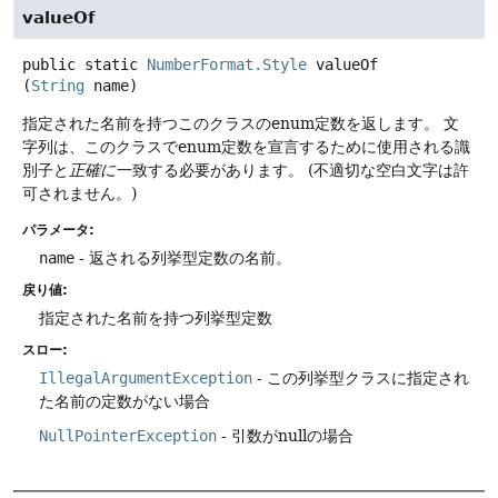
valueOf
public static
NumberFormat.Style
valueOf
(
String
 name)
指定された名前を持つこのクラスのenum定数を返します。
文
字列は、このクラスでenum定数を宣言するために使用される識
別子と
正確に
一致する必要があります。
(不適切な空白文字は許
可されません。)
パラメータ:
name
- 返される列挙型定数の名前。
戻り値:
指定された名前を持つ列挙型定数
スロー:
IllegalArgumentException
- この列挙型クラスに指定され
た名前の定数がない場合
NullPointerException
- 引数がnullの場合