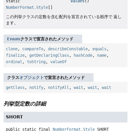
static
values
()
NumberFormat.Style
[]
この列挙クラスの定数を含む配列を宣言されている順序で 返し
ます。
Enum
クラスで宣言されたメソッド
clone
,
compareTo
,
describeConstable
,
equals
,
finalize
,
getDeclaringClass
,
hashCode
,
name
,
ordinal
,
toString
,
valueOf
クラス
オブジェクト
で宣言されたメソッド
getClass
,
notify
,
notifyAll
,
wait
,
wait
,
wait
列挙型定数の詳細
SHORT
public static final
NumberFormat.Style
SHORT