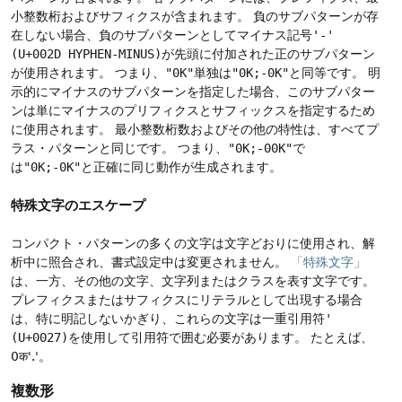
小整数桁およびサフィクスが含まれます。
負のサブパターンが存
在しない場合、負のサブパターンとしてマイナス記号
'-'
(U+002D HYPHEN-MINUS)
が先頭に付加された正のサブパターン
が使用されます。
つまり、
"0K"
単独は
"0K;-0K"
と同等です。
明
示的にマイナスのサブパターンを指定した場合、このサブパター
ンは単にマイナスのプリフィクスとサフィックスを指定するため
に使用されます。
最小整数桁数およびその他の特性は、すべてプ
ラス・パターンと同じです。
つまり、
"0K;-00K"
で
は
"0K;-0K"
と正確に同じ動作が生成されます。
特殊文字のエスケープ
コンパクト・パターンの多くの文字は文字どおりに使用され、解
析中に照合され、書式設定中は変更されません。
「特殊文字」
は、一方、その他の文字、文字列またはクラスを表す文字です。
プレフィクスまたはサフィクスにリテラルとして出現する場合
は、特に明記しないかぎり、これらの文字は一重引用符
'
(U+0027)
を使用して引用符で囲む必要があります。
たとえば、
0क'.'。
複数形