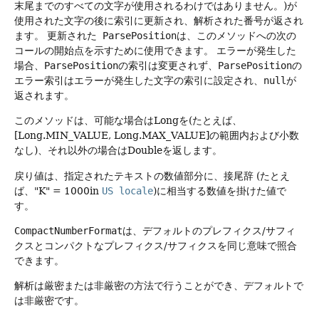
末尾までのすべての文字が使用されるわけではありません。)が
使用された文字の後に索引に更新され、解析された番号が返され
ます。
更新された
ParsePosition
は、このメソッドへの次の
コールの開始点を示すために使用できます。
エラーが発生した
場合、
ParsePosition
の索引は変更されず、
ParsePosition
の
エラー索引はエラーが発生した文字の索引に設定され、
null
が
返されます。
このメソッドは、可能な場合はLongを(たとえば、
[Long.MIN_VALUE, Long.MAX_VALUE]の範囲内および小数
なし)、それ以外の場合はDoubleを返します。
戻り値は、指定されたテキストの数値部分に、接尾辞 (たとえ
ば、"K" = 1000in
US locale
)に相当する数値を掛けた値で
す。
CompactNumberFormat
は、デフォルトのプレフィクス/サフィ
クスとコンパクトなプレフィクス/サフィクスを同じ意味で照合
できます。
解析は厳密または非厳密の方法で行うことができ、デフォルトで
は非厳密です。