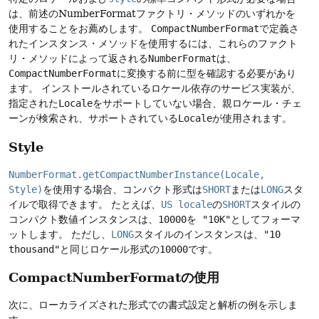
は、前述のNumberFormatファクトリ・メソッドのいずれかを
使用することをお薦めします。
CompactNumberFormat
で定義さ
れたインスタンス・メソッドを使用するには、これらのファクト
リ・メソッドによって返される
NumberFormat
は、
CompactNumberFormat
に変換する前に型を確認する必要があり
ます。
インストールされているロケール依存のサービス実装が、
指定された
Locale
をサポートしていない場合、親ロケール・チェ
ーンが検索され、サポートされている
Locale
が使用されます。
Style
NumberFormat.getCompactNumberInstance(Locale,
Style)
を使用する場合、コンパクト形式は
SHORT
または
LONG
スタ
イルで取得できます。
たとえば、
US locale
の
SHORT
スタイルの
コンパクト数値インスタンスは、
10000
を
"10K"
としてフォーマ
ットします。
ただし、
LONG
スタイルのインスタンスは、
"10
thousand"
と同じロケール形式の
10000
です。
CompactNumberFormatの使用
次に、ローカライズされた形式での書式設定と解析の例を示しま