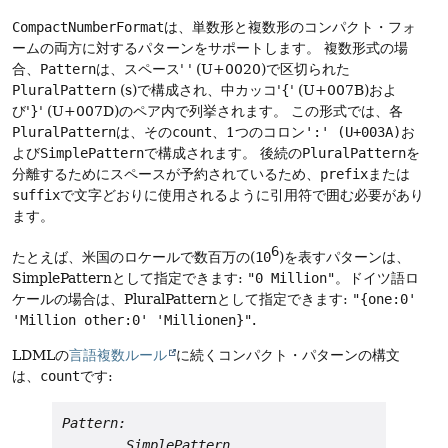
CompactNumberFormat
は、単数形と複数形のコンパクト・フォ
ームの両方に対するパターンをサポートします。
複数形式の場
合、
Pattern
は、スペース' ' (U+0020)で区切られた
PluralPattern
(s)で構成され、中カッコ'{' (U+007B)およ
び'}' (U+007D)のペア内で列挙されます。
この形式では、各
PluralPattern
は、その
count
、1つのコロン
':' (U+003A)
お
よび
SimplePattern
で構成されます。
後続の
PluralPattern
を
分離するためにスペースが予約されているため、
prefix
または
suffix
で文字どおりに使用されるように引用符で囲む必要があり
ます。
6
たとえば、米国のロケールで数百万の(
10
)を表すパターンは、
SimplePatternとして指定できます:
"0 Million"
。ドイツ語ロ
ケールの場合は、PluralPatternとして指定できます:
"{one:0'
'Million other:0' 'Millionen}"
.
LDMLの
言語複数ルール
に続く
コンパクト・パターンの構文
は、
count
です
:
Pattern:
SimplePattern