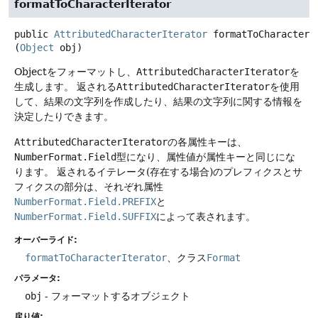
formatToCharacterIterator
public
AttributedCharacterIterator
formatToCharacterI
(
Object
 obj)
Objectをフォーマットし、
AttributedCharacterIterator
を
生成します。
返される
AttributedCharacterIterator
を使用
して、結果の文字列を作成したり、結果の文字列に関する情報を
決定したりできます。
AttributedCharacterIterator
の各属性キーは、
NumberFormat.Field
型になり、属性値が属性キーと同じにな
ります。
返されるイテレータ(存在する場合)のプレフィクスとサ
フィクスの部分は、それぞれ属性
NumberFormat.Field.PREFIX
と
NumberFormat.Field.SUFFIX
によって表されます。
オーバーライド:
formatToCharacterIterator
、クラス
Format
パラメータ:
obj
- フォーマットするオブジェクト
戻り値: