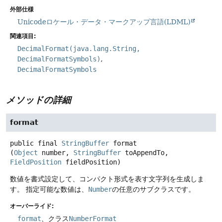
外部仕様
Unicodeロケール・データ・マークアップ言語(LDML)
関連項目:
DecimalFormat(java.lang.String,
DecimalFormatSymbols)
DecimalFormatSymbols
メソッドの詳細
format
public final
StringBuffer
format
(
Object
 number, 
StringBuffer
 toAppendTo, 
FieldPosition
 fieldPosition)
数値を書式設定して、コンパクト形式を表す文字列を生成しま
す。
指定可能な数値は、
Number
の任意のサブクラスです。
オーバーライド:
format
、クラス
NumberFormat