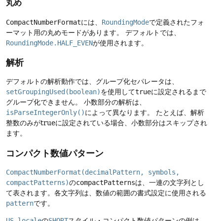
丸め
CompactNumberFormat
には、
RoundingMode
で定義されたフォ
ーマット用の丸めモードがあります。
デフォルトでは、
RoundingMode.HALF_EVEN
が使用されます。
解析
デフォルトの解析動作では、グループ化セパレータは、
setGroupingUsed(boolean)
を使用して
true
に設定されるまで
グループ化できません。
小数部分の解析は、
isParseIntegerOnly()
によって異なります。
たとえば、解析
整数のみがtrueに設定されている場合、小数部分はスキップされ
ます。
コンパクト数値パターン
CompactNumberFormat(decimalPattern, symbols,
compactPatterns)
の
compactPatterns
は、一連の文字列とし
て表されます。各文字列は、数値の範囲の書式設定に使用される
pattern
です。
US locale
の
SHORT
スタイル・コンパクト数値パターンの例は、