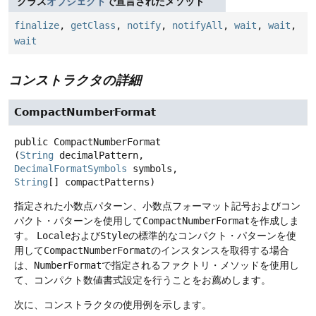
クラス
オブジェクト
で宣言されたメソッド
finalize
,
getClass
,
notify
,
notifyAll
,
wait
,
wait
,
wait
コンストラクタの詳細
CompactNumberFormat
public
CompactNumberFormat
(
String
 decimalPattern, 
DecimalFormatSymbols
 symbols, 
String
[] compactPatterns)
指定された小数点パターン、小数点フォーマット記号およびコン
パクト・パターンを使用して
CompactNumberFormat
を作成しま
す。
Locale
および
Style
の標準的なコンパクト・パターンを使
用して
CompactNumberFormat
のインスタンスを取得する場合
は、
NumberFormat
で指定されるファクトリ・メソッドを使用し
て、コンパクト数値書式設定を行うことをお薦めします。
次に、コンストラクタの使用例を示します。