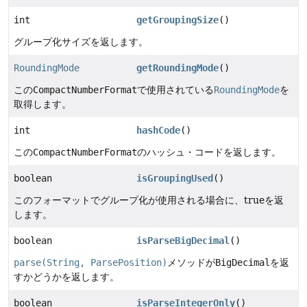
int
getGroupingSize
()
グループ化サイズを返します。
RoundingMode
getRoundingMode
()
この
CompactNumberFormat
で使用されている
RoundingMode
を
取得します。
int
hashCode
()
この
CompactNumberFormat
のハッシュ・コードを返します。
boolean
isGroupingUsed
()
このフォーマットでグループ化が使用される場合に、trueを返
します。
boolean
isParseBigDecimal
()
parse(String, ParsePosition)
メソッドが
BigDecimal
を返
すかどうかを返します。
boolean
isParseIntegerOnly
()