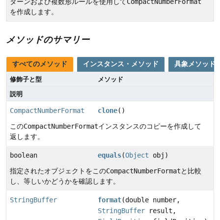
ターンおよび複数形ルールを使用して
CompactNumberFormat
を作成します。
メソッドのサマリー
すべてのメソッド
インスタンス・メソッド
具象メソッド
修飾子と型
メソッド
説明
CompactNumberFormat
clone
()
この
CompactNumberFormat
インスタンスのコピーを作成して
返します。
boolean
equals
(
Object
obj)
指定されたオブジェクトをこの
CompactNumberFormat
と比較
し、等しいかどうかを確認します。
StringBuffer
format
(double number,
StringBuffer
result,