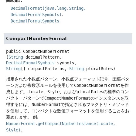
関連項目:
DecimalFormat(java.lang.String,
DecimalFormatSymbols)
DecimalFormatSymbols
CompactNumberFormat
public
CompactNumberFormat
(
String
 decimalPattern, 
DecimalFormatSymbols
 symbols, 
String
[] compactPatterns, 
String
 pluralRules)
指定された小数点パターン、小数点フォーマット記号、圧縮パタ
ーンおよび複数形ルールを使用して
CompactNumberFormat
を作
成します。
Locale
、
Style
、および
pluralRules
の標準のコン
パクト・パターンで
CompactNumberFormat
のインスタンスを取
得するには、
NumberFormat
で指定されるファクトリ・メソッド
を使用して、コンパクトな数値フォーマットを使用することをお
薦めします。
例:
NumberFormat.getCompactNumberInstance(Locale,
Style)
。