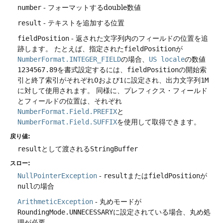
number
- フォーマットするdouble数値
result
- テキストを追加する位置
fieldPosition
- 返された文字列内のフィールドの位置を追
跡します。
たとえば、指定された
fieldPosition
が
NumberFormat.INTEGER_FIELD
の場合、
US locale
の数値
1234567.89
を書式設定するには、
fieldPosition
の開始索
引と終了索引がそれぞれ0および1に設定され、出力文字列
1M
に対して使用されます。
同様に、プレフィクス・フィールド
とフィールドの位置は、それぞれ
NumberFormat.Field.PREFIX
と
NumberFormat.Field.SUFFIX
を使用して取得できます。
戻り値:
result
として渡される
StringBuffer
スロー:
NullPointerException
-
result
または
fieldPosition
が
null
の場合
ArithmeticException
- 丸めモードが
RoundingMode.UNNECESSARY
に設定されている場合、丸め処
理が必要