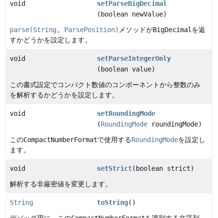
void
setParseBigDecimal
(boolean newValue)
parse(String, ParsePosition)
メソッドが
BigDecimal
を返
すかどうかを設定します。
void
setParseIntegerOnly
(boolean value)
この書式設定でコンパクト数値のコンポーネントから整数のみ
を解析するかどうかを設定します。
void
setRoundingMode
(
RoundingMode
roundingMode)
この
CompactNumberFormat
で使用する
RoundingMode
を設定し
ます。
void
setStrict
(boolean strict)
解析する非厳密値を変更します。
String
toString
()
デバッグ用に、この
CompactNumberFormat
を識別する文字列