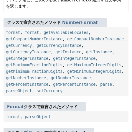
を返します。
クラスで宣言されたメソッド
NumberFormat
format
,
format
,
getAvailableLocales
,
getCompactNumberInstance
,
getCompactNumberInstance
,
getCurrency
,
getCurrencyInstance
,
getCurrencyInstance
,
getInstance
,
getInstance
,
getIntegerInstance
,
getIntegerInstance
,
getMaximumFractionDigits
,
getMaximumIntegerDigits
,
getMinimumFractionDigits
,
getMinimumIntegerDigits
,
getNumberInstance
,
getNumberInstance
,
getPercentInstance
,
getPercentInstance
,
parse
,
parseObject
,
setCurrency
Format
クラスで宣言されたメソッド
format
,
parseObject