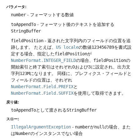
パラメータ:
number
- フォーマットする数値
toAppendTo
- フォーマット後のテキストを追加する
StringBuffer
fieldPosition
- 返された文字列内のフィールドの位置を追
跡します。
たとえば、
US locale
の数値
123456789
を書式設
定する場合、指定した
fieldPosition
が
NumberFormat.INTEGER_FIELD
の場合、
fieldPosition
の
開始索引と終了索引はそれぞれ0および3に設定され、出力文
字列
123M
になります。
同様に、プレフィクス・フィールドと
フィールドの位置は、それぞれ
NumberFormat.Field.PREFIX
と
NumberFormat.Field.SUFFIX
を使用して取得できます。
戻り値:
toAppendTo
として渡される
StringBuffer
スロー:
IllegalArgumentException
-
number
が
null
の場合、また
は
Number
のインスタンスでない場合