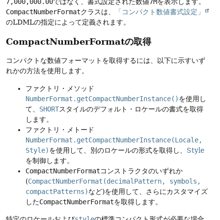
7,000,000.00
ではなく、書式設定された数値
7M
を表示します。
CompactNumberFormat
クラスは、
「コンパクト数値書式設定」
のLDMLの指定によって定義されます。
CompactNumberFormatの取得
コンパクトな数値フォーマットを取得するには、以下に示すいず
れかの方法を使用します。
ファクトリ・メソッド
NumberFormat.getCompactNumberInstance()
を使用し
て、
SHORT
スタイルのデフォルト・ロケールの書式を取得
します。
ファクトリ・メトード
NumberFormat.getCompactNumberInstance(Locale,
Style)
を使用して、別のロケールの形式を取得し、
Style
を制御します。
CompactNumberFormat
コンストラクタのいずれか
(
CompactNumberFormat(decimalPattern, symbols,
compactPatterns)
など)を使用して、さらにカスタマイズ
した
CompactNumberFormat
を取得します。
特定のロケールおよび
style
の標準コンパクト形式が必要な場合