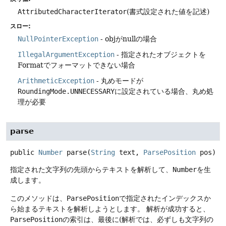
AttributedCharacterIterator
(書式設定された値を記述)
スロー:
NullPointerException
- objがnullの場合
IllegalArgumentException
- 指定されたオブジェクトを
Formatでフォーマットできない場合
ArithmeticException
- 丸めモードが
RoundingMode.UNNECESSARY
に設定されている場合、丸め処
理が必要
parse
public
Number
parse
(
String
 text, 
ParsePosition
 pos)
指定された文字列の先頭からテキストを解析して、
Number
を生
成します。
このメソッドは、
ParsePosition
で指定されたインデックスか
ら始まるテキストを解析しようとします。
解析が成功すると、
ParsePosition
の索引は、最後に(解析では、必ずしも文字列の