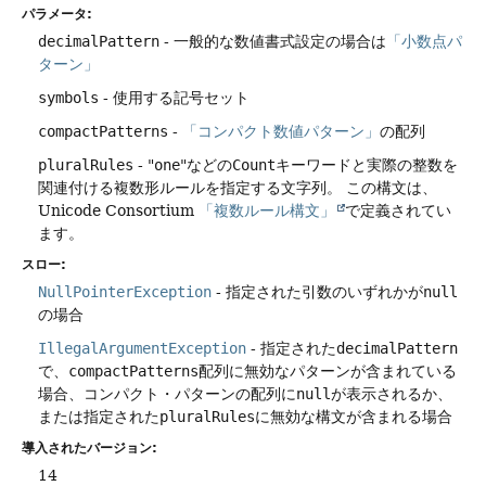
パラメータ:
decimalPattern
- 一般的な数値書式設定の場合は
「小数点パ
ターン」
symbols
- 使用する記号セット
compactPatterns
-
「コンパクト数値パターン」
の配列
pluralRules
- "
one
"などの
Count
キーワードと実際の整数を
関連付ける複数形ルールを指定する文字列。
この構文は、
Unicode Consortium
「複数ルール構文」
で定義されてい
ます。
スロー:
NullPointerException
- 指定された引数のいずれかが
null
の場合
IllegalArgumentException
- 指定された
decimalPattern
で、
compactPatterns
配列に無効なパターンが含まれている
場合、コンパクト・パターンの配列に
null
が表示されるか、
または指定された
pluralRules
に無効な構文が含まれる場合
導入されたバージョン:
14