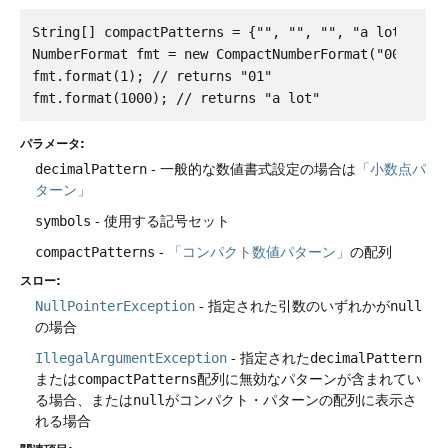
String[] compactPatterns = {"", "", "", "a lot"};

NumberFormat fmt = new CompactNumberFormat("00", Dec
fmt.format(1); // returns "01"

パラメータ:
decimalPattern
- 一般的な数値書式設定の場合は
「小数点パ
ターン」
symbols
- 使用する記号セット
compactPatterns
-
「コンパクト数値パターン」
の配列
スロー:
NullPointerException
- 指定された引数のいずれかが
null
の場合
IllegalArgumentException
- 指定された
decimalPattern
または
compactPatterns
配列に無効なパターンが含まれてい
る場合、または
null
がコンパクト・パターンの配列に表示さ
れる場合