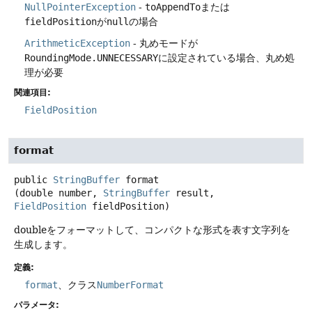
NullPointerException
-
toAppendTo
または
fieldPosition
が
null
の場合
ArithmeticException
- 丸めモードが
RoundingMode.UNNECESSARY
に設定されている場合、丸め処
理が必要
関連項目:
FieldPosition
format
public
StringBuffer
format
(double number, 
StringBuffer
 result, 
FieldPosition
 fieldPosition)
doubleをフォーマットして、コンパクトな形式を表す文字列を
生成します。
定義:
format
、クラス
NumberFormat
パラメータ: