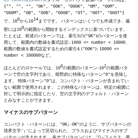
{"", "", "", "0K", "00K", "000K", "0M", "00M",
"000M", "0B", "00B", "000B", "0T", "00T", "000T"}
0
14
で、
10
から
10
までです。
パターンはいくつでも作成でき、厳
0
密には
10
の範囲から開始するインデックスに基づいています。
たとえば、前述のパターンでは、索引3の(
"0K"
)のパターンを使
用して、範囲内の数値を書式設定:
1000 <= number < 10000
、
範囲の数値を書式設定するための索引4 (
"00K"
):
10000 <=
number < 100000
など。
0
2
ほとんどのロケールでは、
10
の範囲のパターン-
10
の範囲パタ
ーンで空の文字列であり、暗黙的に特殊なパターン
"0"
を意味し
ます。
特殊パターン
"0"
は、コンパクト・パターンが含まれてい
ない範囲で使用されます。
この特殊なパターンは、特定の範囲に
対して明示的に指定したり、空の文字列のデフォルト・パターン
とみなすことができます。
マイナスのサブパターン
コンパクト・パターンには、
"0K;-0K"
のように、サブパターンの
境界文字
';'
によって区切られた、プラスおよびマイナスのサブ
パターンが含まれます。
各サブパターンには、プレフィクス、最