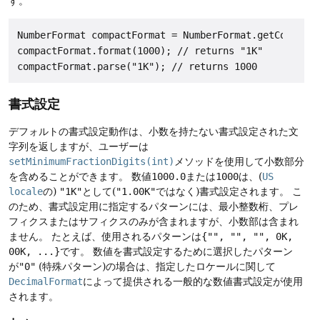
す。
NumberFormat compactFormat = NumberFormat.getCompactN
compactFormat.format(1000); // returns "1K"

書式設定
デフォルトの書式設定動作は、小数を持たない書式設定された文
字列を返しますが、ユーザーは
setMinimumFractionDigits(int)
メソッドを使用して小数部分
を含めることができます。
数値
1000.0
または
1000
は、(
US
locale
の)
"1K"
として(
"1.00K"
ではなく)書式設定されます。
こ
のため、書式設定用に指定するパターンには、最小整数桁、プレ
フィクスまたはサフィクスのみが含まれますが、小数部は含まれ
ません。
たとえば、使用されるパターンは
{"", "", "", 0K,
00K, ...}
です。
数値を書式設定するために選択したパターン
が
"0"
(特殊パターン)の場合は、指定したロケールに関して
DecimalFormat
によって提供される一般的な数値書式設定が使用
されます。