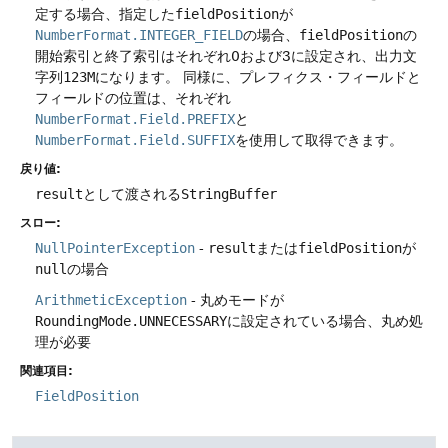
定する場合、指定した
fieldPosition
が
NumberFormat.INTEGER_FIELD
の場合、
fieldPosition
の
開始索引と終了索引はそれぞれ0および3に設定され、出力文
字列
123M
になります。
同様に、プレフィクス・フィールドと
フィールドの位置は、それぞれ
NumberFormat.Field.PREFIX
と
NumberFormat.Field.SUFFIX
を使用して取得できます。
戻り値:
result
として渡される
StringBuffer
スロー:
NullPointerException
-
result
または
fieldPosition
が
null
の場合
ArithmeticException
- 丸めモードが
RoundingMode.UNNECESSARY
に設定されている場合、丸め処
理が必要
関連項目:
FieldPosition