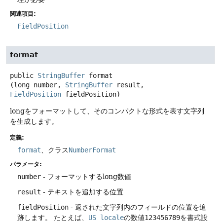
関連項目:
FieldPosition
format
public
StringBuffer
format
(long number, 
StringBuffer
 result, 
FieldPosition
 fieldPosition)
longをフォーマットして、そのコンパクトな形式を表す文字列
を生成します。
定義:
format
、クラス
NumberFormat
パラメータ:
number
- フォーマットするlong数値
result
- テキストを追加する位置
fieldPosition
- 返された文字列内のフィールドの位置を追
跡します。
たとえば、
US locale
の数値
123456789
を書式設