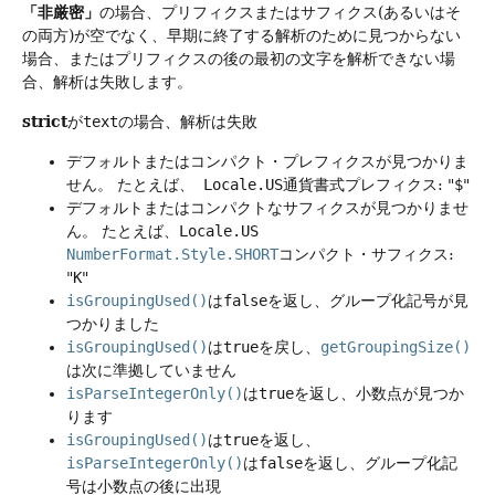
「非厳密」
の場合、プリフィクスまたはサフィクス(あるいはそ
の両方)が空でなく、早期に終了する解析のために見つからない
場合、またはプリフィクスの後の最初の文字を解析できない場
合、解析は失敗します。
strict
が
text
の場合、解析は失敗
デフォルトまたはコンパクト・プレフィクスが見つかりま
せん。
たとえば、
Locale.US
通貨書式プレフィクス: "
$
"
デフォルトまたはコンパクトなサフィクスが見つかりませ
ん。
たとえば、
Locale.US
NumberFormat.Style.SHORT
コンパクト・サフィクス:
"
K
"
isGroupingUsed()
は
false
を返し、グループ化記号が見
つかりました
isGroupingUsed()
は
true
を戻し、
getGroupingSize()
は次に準拠していません
isParseIntegerOnly()
は
true
を返し、小数点が見つか
ります
isGroupingUsed()
は
true
を返し、
isParseIntegerOnly()
は
false
を返し、グループ化記
号は小数点の後に出現