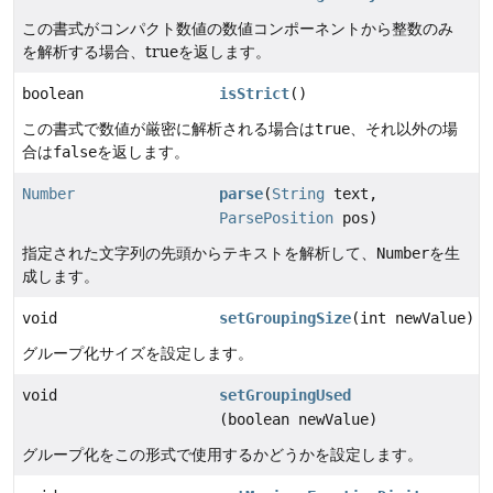
この書式がコンパクト数値の数値コンポーネントから整数のみ
を解析する場合、trueを返します。
boolean
isStrict
()
この書式で数値が厳密に解析される場合は
true
、それ以外の場
合は
false
を返します。
Number
parse
(
String
text,
ParsePosition
pos)
指定された文字列の先頭からテキストを解析して、
Number
を生
成します。
void
setGroupingSize
(int newValue)
グループ化サイズを設定します。
void
setGroupingUsed
(boolean newValue)
グループ化をこの形式で使用するかどうかを設定します。