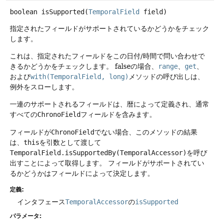
boolean
isSupported
(
TemporalField
 field)
指定されたフィールドがサポートされているかどうかをチェック
します。
これは、指定されたフィールドをこの日付/時間で問い合わせで
きるかどうかをチェックします。
falseの場合、
range
、
get
、
および
with(TemporalField, long)
メソッドの呼び出しは、
例外をスローします。
一連のサポートされるフィールドは、暦によって定義され、通常
すべての
ChronoField
フィールドを含みます。
フィールドが
ChronoField
でない場合、このメソッドの結果
は、
this
を引数として渡して
TemporalField.isSupportedBy(TemporalAccessor)
を呼び
出すことによって取得します。
フィールドがサポートされてい
るかどうかはフィールドによって決定します。
定義:
インタフェース
TemporalAccessor
の
isSupported
パラメータ: