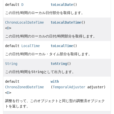
default
D
toLocalDate
()
この日付/時間のローカル日付部分を取得します。
ChronoLocalDateTime
toLocalDateTime
()
<
D
>
この日付/時間のローカルの日付/時間部分を取得します。
default
LocalTime
toLocalTime
()
この日付/時間のローカル・タイム部分を取得します。
String
toString
()
この日付/時間を
String
として出力します。
default
with
ChronoZonedDateTime
(
TemporalAdjuster
adjuster)
<
D
>
調整を行って、このオブジェクトと同じ型の調整済オブジェク
トを返します。