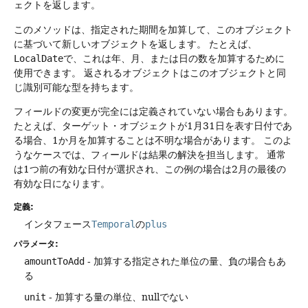
ェクトを返します。
このメソッドは、指定された期間を加算して、このオブジェクト
に基づいて新しいオブジェクトを返します。
たとえば、
LocalDate
で、これは年、月、または日の数を加算するために
使用できます。
返されるオブジェクトはこのオブジェクトと同
じ識別可能な型を持ちます。
フィールドの変更が完全には定義されていない場合もあります。
たとえば、ターゲット・オブジェクトが1月31日を表す日付であ
る場合、1か月を加算することは不明な場合があります。
このよ
うなケースでは、フィールドは結果の解決を担当します。
通常
は1つ前の有効な日付が選択され、この例の場合は2月の最後の
有効な日になります。
定義:
インタフェース
Temporal
の
plus
パラメータ:
amountToAdd
- 加算する指定された単位の量、負の場合もあ
る
unit
- 加算する量の単位、nullでない