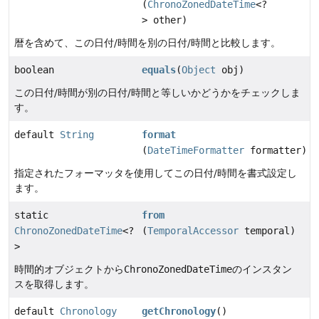
(
ChronoZonedDateTime
<?
> other)
暦を含めて、この日付/時間を別の日付/時間と比較します。
boolean
equals
(
Object
obj)
この日付/時間が別の日付/時間と等しいかどうかをチェックしま
す。
default
String
format
(
DateTimeFormatter
formatter)
指定されたフォーマッタを使用してこの日付/時間を書式設定し
ます。
static
from
ChronoZonedDateTime
<?
(
TemporalAccessor
temporal)
>
時間的オブジェクトから
ChronoZonedDateTime
のインスタン
スを取得します。
default
Chronology
getChronology
()