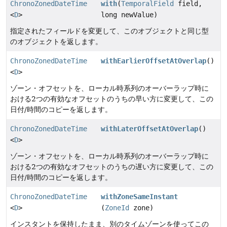
ChronoZonedDateTime
with
(
TemporalField
field,
<
D
>
long newValue)
指定されたフィールドを変更して、このオブジェクトと同じ型
のオブジェクトを返します。
ChronoZonedDateTime
withEarlierOffsetAtOverlap
()
<
D
>
ゾーン・オフセットを、ローカル時系列のオーバーラップ時に
おける2つの有効なオフセットのうちの早い方に変更して、この
日付/時間のコピーを返します。
ChronoZonedDateTime
withLaterOffsetAtOverlap
()
<
D
>
ゾーン・オフセットを、ローカル時系列のオーバーラップ時に
おける2つの有効なオフセットのうちの遅い方に変更して、この
日付/時間のコピーを返します。
ChronoZonedDateTime
withZoneSameInstant
<
D
>
(
ZoneId
zone)
インスタントを保持したまま、別のタイムゾーンを使ってこの