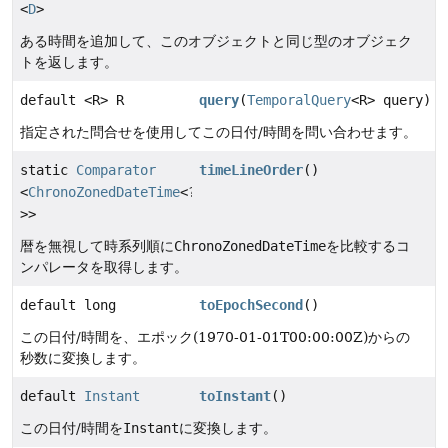
<
D
>
ある時間を追加して、このオブジェクトと同じ型のオブジェク
トを返します。
default <R> R
query
(
TemporalQuery
<R> query)
指定された問合せを使用してこの日付/時間を問い合わせます。
static
Comparator
timeLineOrder
()
<
ChronoZonedDateTime
<?
>>
暦を無視して時系列順に
ChronoZonedDateTime
を比較するコ
ンパレータを取得します。
default long
toEpochSecond
()
この日付/時間を、エポック(1970-01-01T00:00:00Z)からの
秒数に変換します。
default
Instant
toInstant
()
この日付/時間を
Instant
に変換します。