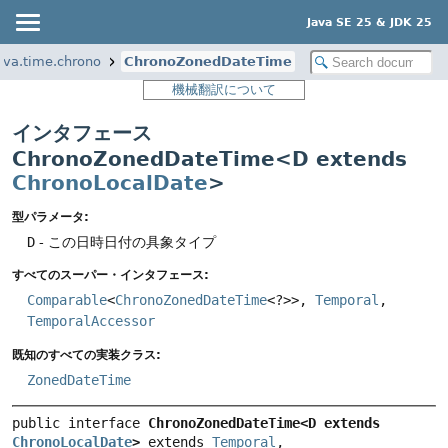
Java SE 25 & JDK 25
ava.time.chrono
ChronoZonedDateTime
機械翻訳について
インタフェース
ChronoZonedDateTime<D extends
ChronoLocalDate
>
型パラメータ:
D
- この日時日付の具象タイプ
すべてのスーパー・インタフェース:
Comparable
<
ChronoZonedDateTime
<?>>,
Temporal
,
TemporalAccessor
既知のすべての実装クラス:
ZonedDateTime
public interface 
ChronoZonedDateTime<D extends 
ChronoLocalDate
>
 extends 
Temporal
, 