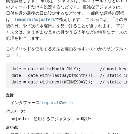
間を調整します。
単純なアジャスタは、年フィールドなどの1つ
のフィールドだけを設定するなどです。
複雑なアジャスタは、
日付を月の最後の日に設定するなどです。
一般的な調整の選択
は、
TemporalAdjusters
で指定します。
これらには、「月の最
後の日」や「次の水曜日」を見つけることが含まれます。
アジ
ャスタは、さまざまな長さの月やうるう年などの特別なケースの
処理を担当します。
このメソッドを使用する方法と理由を示すいくつかのサンプル・
コード:
 date = date.with(Month.JULY);        // most key cl
 date = date.with(lastDayOfMonth());  // static impor
定義:
インタフェース
Temporal
の
with
パラメータ:
adjuster
- 使用するアジャスタ、null以外
戻り値: