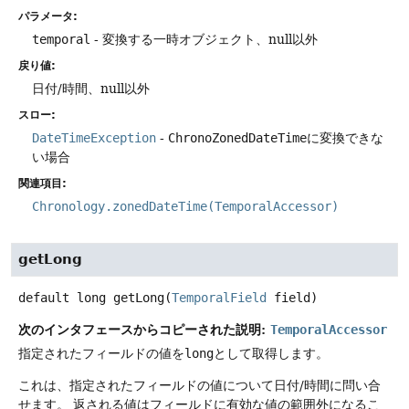
パラメータ:
temporal
- 変換する一時オブジェクト、null以外
戻り値:
日付/時間、null以外
スロー:
DateTimeException
-
ChronoZonedDateTime
に変換できな
い場合
関連項目:
Chronology.zonedDateTime(TemporalAccessor)
getLong
default
long
getLong
(
TemporalField
 field)
次のインタフェースからコピーされた説明:
TemporalAccessor
指定されたフィールドの値を
long
として取得します。
これは、指定されたフィールドの値について日付/時間に問い合
せます。
返される値はフィールドに有効な値の範囲外になるこ