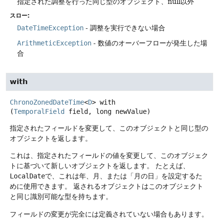
指定された調整を行った同じ型のオブジェクト、null以外
スロー:
DateTimeException
- 調整を実行できない場合
ArithmeticException
- 数値のオーバーフローが発生した場
合
with
ChronoZonedDateTime
<
D
>
with
(
TemporalField
 field, long newValue)
指定されたフィールドを変更して、このオブジェクトと同じ型の
オブジェクトを返します。
これは、指定されたフィールドの値を変更して、このオブジェク
トに基づいて新しいオブジェクトを返します。
たとえば、
LocalDate
で、これは年、月、または「月の日」を設定するた
めに使用できます。
返されるオブジェクトはこのオブジェクト
と同じ識別可能な型を持ちます。
フィールドの変更が完全には定義されていない場合もあります。