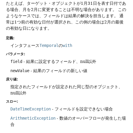
たとえば、ターゲット・オブジェクトが1月31日を表す日付であ
る場合、月を2月に変更することは不明な場合があります。
この
ようなケースでは、フィールドは結果の解決を担当します。
通
常は1つ前の有効な日付が選択され、この例の場合は2月の最後
の有効な日になります。
定義:
インタフェース
Temporal
の
with
パラメータ:
field
- 結果に設定するフィールド、null以外
newValue
- 結果のフィールドの新しい値
戻り値:
指定されたフィールドが設定された同じ型のオブジェクト、
null以外
スロー:
DateTimeException
- フィールドを設定できない場合
ArithmeticException
- 数値のオーバーフローが発生した場
合