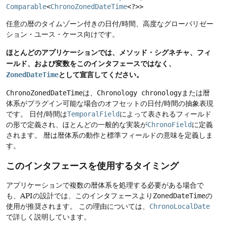
Comparable
<
ChronoZonedDateTime
<?>>
任意の暦のタイムゾーン付きの日付/時間、高度なグローバリゼー
ション・ユース・ケース向けです。
ほとんどのアプリケーションでは、メソッド・シグネチャ、フィ
ールド、および変数をこのインタフェースではなく、
として宣言してください。
ZonedDateTime
ChronoZonedDateTime
は、
Chronology chronology
または暦
体系がプラグイン可能な場合のオフセットの日付/時間の抽象表現
です。
日付/時間は
TemporalField
によって表されるフィールド
の形で定義され、ほとんどの一般的な実装が
ChronoField
に定義
されます。
暦は暦体系の動作と標準フィールドの意味を定義しま
す。
このインタフェースを使用するタイミング
アプリケーションで複数の暦体系を処理する必要がある場合で
も、APIの設計では、このインタフェースより
ZonedDateTime
の
使用が推奨されます。
この理由については、
ChronoLocalDate
で詳しく説明しています。