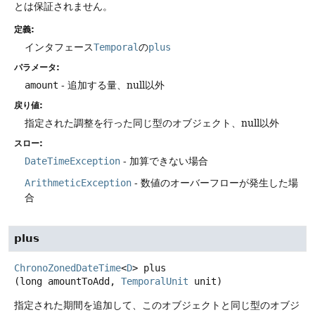
とは保証されません。
定義:
インタフェース
Temporal
の
plus
パラメータ:
amount
- 追加する量、null以外
戻り値:
指定された調整を行った同じ型のオブジェクト、null以外
スロー:
DateTimeException
- 加算できない場合
ArithmeticException
- 数値のオーバーフローが発生した場
合
plus
ChronoZonedDateTime
<
D
>
plus
(long amountToAdd, 
TemporalUnit
 unit)
指定された期間を追加して、このオブジェクトと同じ型のオブジ