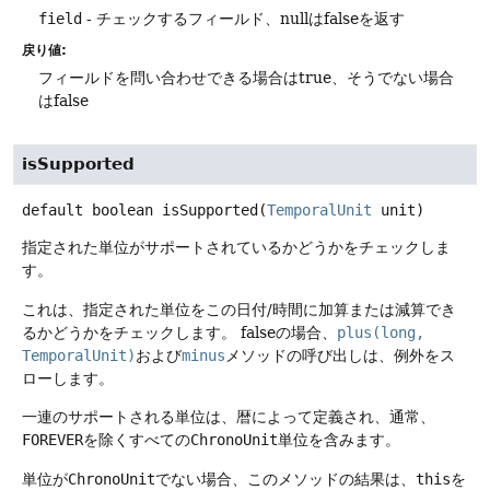
field
- チェックするフィールド、nullはfalseを返す
戻り値:
フィールドを問い合わせできる場合はtrue、そうでない場合
はfalse
isSupported
default
boolean
isSupported
(
TemporalUnit
 unit)
指定された単位がサポートされているかどうかをチェックしま
す。
これは、指定された単位をこの日付/時間に加算または減算でき
るかどうかをチェックします。
falseの場合、
plus(long,
TemporalUnit)
および
minus
メソッドの呼び出しは、例外をス
ローします。
一連のサポートされる単位は、暦によって定義され、通常、
FOREVER
を除くすべての
ChronoUnit
単位を含みます。
単位が
ChronoUnit
でない場合、このメソッドの結果は、
this
を