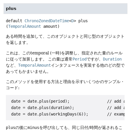
plus
default
ChronoZonedDateTime
<
D
>
plus
(
TemporalAmount
 amount)
ある時間を追加して、このオブジェクトと同じ型のオブジェクト
を返します。
これは、このtemporal (一時)を調整し、指定された量のルール
に従って加算します。
この量は通常
Period
ですが、
Duration
など、
TemporalAmount
インタフェースを実装する他のどの型で
あってもかまいません。
このメソッドを使用する方法と理由を示すいくつかのサンプル・
コード:
 date = date.plus(period);                // add a Pe
 date = date.plus(duration);              // add a Du
plus
の後に
minus
を呼び出しても、同じ日付/時間が返されるこ