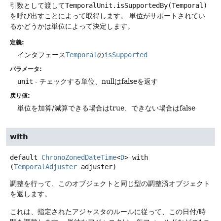
引数として渡して
TemporalUnit.isSupportedBy(Temporal)
を呼び出すことによって取得します。
単位がサポートされてい
るかどうかは単位によって決定します。
定義:
インタフェース
Temporal
の
isSupported
パラメータ:
unit
- チェックする単位、nullはfalseを返す
戻り値:
単位を加算/減算できる場合はtrue、できない場合はfalse
with
default
ChronoZonedDateTime
<
D
>
with
(
TemporalAdjuster
 adjuster)
調整を行って、このオブジェクトと同じ型の調整済オブジェクト
を返します。
これは、指定されたアジャスタのルールに従って、この日付/時