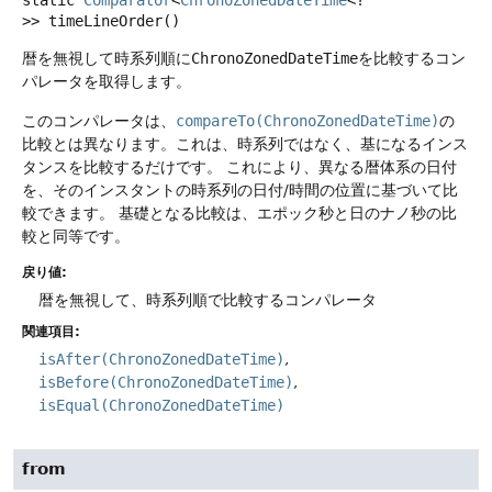
static
Comparator
<
ChronoZonedDateTime
<?
>>
timeLineOrder
()
暦を無視して時系列順に
ChronoZonedDateTime
を比較するコン
パレータを取得します。
このコンパレータは、
compareTo(ChronoZonedDateTime)
の
比較とは異なります。これは、時系列ではなく、基になるインス
タンスを比較するだけです。
これにより、異なる暦体系の日付
を、そのインスタントの時系列の日付/時間の位置に基づいて比
較できます。
基礎となる比較は、エポック秒と日のナノ秒の比
較と同等です。
戻り値:
暦を無視して、時系列順で比較するコンパレータ
関連項目:
isAfter(ChronoZonedDateTime)
isBefore(ChronoZonedDateTime)
isEqual(ChronoZonedDateTime)
from