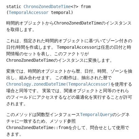
static
ChronoZonedDateTime
<?>
from
(
TemporalAccessor
 temporal)
時間的オブジェクトから
ChronoZonedDateTime
のインスタンス
を取得します。
これは、指定された時間的オブジェクトに基づいてゾーン付きの
日付/時間を作成します。
TemporalAccessor
は任意の日付と時
間情報のセットを表し、このファクトリが
ChronoZonedDateTime
のインスタンスに変換します。
変換では、時間的オブジェクトから暦、日付、時間、ゾーンを抽
出し、組み合わせます。
この動作は、抽出された暦で
Chronology.zonedDateTime(TemporalAccessor)
を使用する
場合と同等です。
実装では、関連オブジェクトと同等のそれら
のフィールドにアクセスするなどの最適化を実行することが許可
されます。
このメソッドは関数型インタフェース
TemporalQuery
のシグネ
チャに一致するため、メソッド参照
ChronoZonedDateTime::from
を介して、問合せとして使用で
きます。