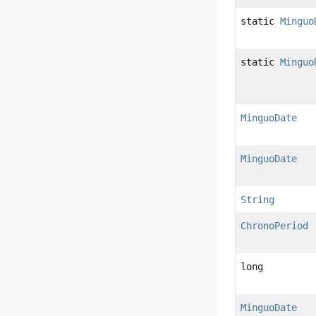
static
Minguo
static
Minguo
MinguoDate
MinguoDate
String
ChronoPeriod
long
MinguoDate