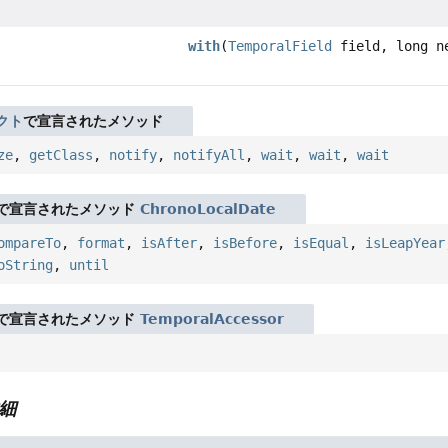
with
(
TemporalField
field, long n
クト
で宣言されたメソッド
ze
,
getClass
,
notify
,
notifyAll
,
wait
,
wait
,
wait
で宣言されたメソッド
ChronoLocalDate
ompareTo
,
format
,
isAfter
,
isBefore
,
isEqual
,
isLeapYear
oString
,
until
で宣言されたメソッド
TemporalAccessor
細