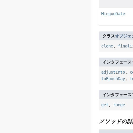
MinguoDate
クラス
オブジェ
clone
,
finali
インタフェース
adjustInto
,
c
toEpochDay
,
t
インタフェース
get
,
range
メソッドの詳