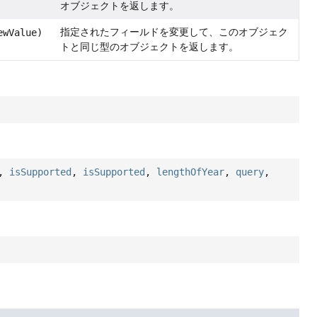
オブジェクトを返します。
指定されたフィールドを変更して、このオブジェク
ewValue)
トと同じ型のオブジェクトを返します。
,
isSupported
,
isSupported
,
lengthOfYear
,
query
,