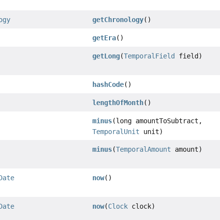
ogy
getChronology
()
getEra
()
getLong
(
TemporalField
field)
hashCode
()
lengthOfMonth
()
minus
(long amountToSubtract,
TemporalUnit
unit)
minus
(
TemporalAmount
amount)
Date
now
()
Date
now
(
Clock
clock)