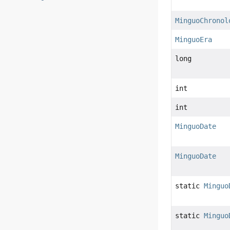
MinguoChronol
MinguoEra
long
int
int
MinguoDate
MinguoDate
static
Minguo
static
Minguo