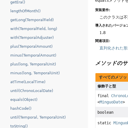
equals
メソッド
getEra()
実装要件:
lengthOfMonth()
このクラスは不
getLong(TemporalField)
導入されたバージョン
with(TemporalField, long)
1.8
with(TemporalAdjuster)
関連項目:
plus(TemporalAmount)
直列化された形
minus(TemporalAmount)
メソッドのサ
plus(long, TemporalUnit)
minus(long, TemporalUnit)
すべてのメソッ
atTime(LocalTime)
修飾子と型
until(ChronoLocalDate)
final
ChronoL
equals(Object)
<
MinguoDate
>
hashCode()
boolean
until(Temporal, TemporalUnit)
static
Minguo
toString()