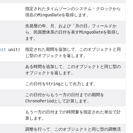
指定されたタイムゾーンのシステム・クロックから
現在の
MinguoDate
を取得します。
先発暦の年、月、および「月の日」フィールドか
ら、民国暦体系の日付を表す
MinguoDate
を取得し
ます。
指定された期間を追加して、このオブジェクトと同
nit
unit)
じ型のオブジェクトを返します。
ある時間を追加して、このオブジェクトと同じ型の
オブジェクトを返します。
この日付を
String
として出力します。
この日付からもう一方の日付までの期間を
ChronoPeriod
として計算します。
もう一方の日付までの時間量を指定された単位で計
算します。
調整を行って、このオブジェクトと同じ型の調整済