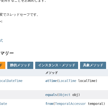
を使用することをお薦めします。
変でスレッドセーフです。
:
式
マリー
ド
静的メソッド
インスタンス・メソッド
具象メソッド
メソッド
ocalDateTime
atTime
(
LocalTime
localTime)
equals
(
Object
obj)
Date
from
(
TemporalAccessor
temporal)