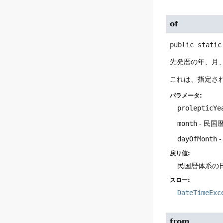
of
public static
先発暦の年、月
これは、指定さ
パラメータ:
prolepticYe
month
- 民国
dayOfMonth
-
戻り値:
民国暦体系の日
スロー:
DateTimeExc
from