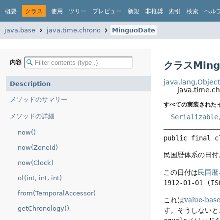
概要
クラス
使用
ツリー
プレビュー
新規
非推奨
索引
検索
ヘル
java.base
java.time.chrono
MinguoDate
内容
クラスMing
java.lang.Objec
Description
java.time.c
メソッドのサマリー
すべての実装された
メソッドの詳細
Serializable
now()
public final c
now(ZoneId)
民国暦体系の日付
now(Clock)
この日付は
民国暦
of(int, int, int)
1912-01-01 (IS
from(TemporalAccessor)
これは
value-bas
getChronology()
す。そうしないと