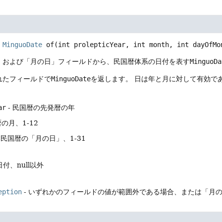
MinguoDate
of
(int prolepticYear, int month, int dayOfMo
、および「月の日」フィールドから、民国暦体系の日付を表す
MinguoDa
れたフィールドで
MinguoDate
を返します。
日は年と月に対して有効で
ar
- 民国暦の先発暦の年
暦の月、1-12
 民国暦の「月の日」、1-31
付、null以外
eption
- いずれかのフィールドの値が範囲外である場合、または「月