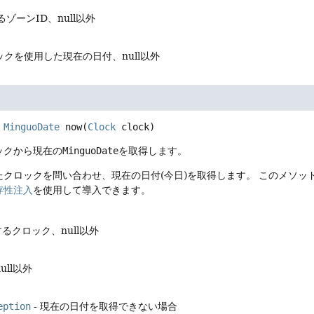
るゾーンID、null以外
クを使用した現在の日付、null以外
MinguoDate
now
(
Clock
 clock)
ックから現在の
MinguoDate
を取得します。
たクロックを問い合わせ、現在の日付(今日)を取得します。
このメソッ
存性注入
を使用して導入できます。
するクロック、null以外
ull以外
eption
- 現在の日付を取得できない場合