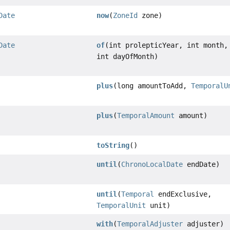
Date
now
(
ZoneId
zone)
Date
of
(int prolepticYear, int month,
int dayOfMonth)
plus
(long amountToAdd,
TemporalU
plus
(
TemporalAmount
amount)
toString
()
until
(
ChronoLocalDate
endDate)
until
(
Temporal
endExclusive,
TemporalUnit
unit)
with
(
TemporalAdjuster
adjuster)