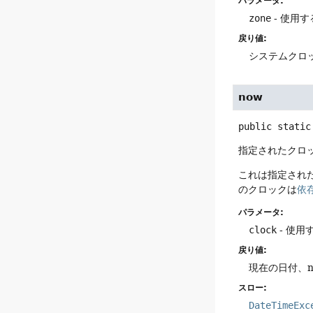
パラメータ:
zone
- 使用す
戻り値:
システムクロッ
now
public static
指定されたクロ
これは指定され
のクロックは
依
パラメータ:
clock
- 使用
戻り値:
現在の日付、n
スロー:
DateTimeExc