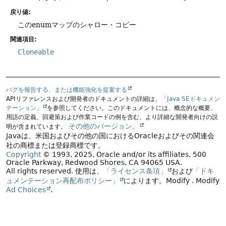
戻り値:
このenumマップのシャロー・コピー
関連項目:
Cloneable
バグを報告する、または機能強化を提案する
APIリファレンスおよび開発者のドキュメントの詳細は、
「Java SEドキュメン
テーション」
を参照してください。このドキュメントには、概念的な概要、
用語の定義、回避策および作業コードの例を含む、より詳細な開発者向けの説
その他のバージョン。
明が含まれています。
Javaは、米国およびその他の国におけるOracleおよびその関連会
社の商標または登録商標です。
Copyright
© 1993, 2025, Oracle and/or its affiliates, 500
Oracle Parkway, Redwood Shores, CA 94065 USA.
All rights reserved.
使用は、
「ライセンス条項」
および
「ドキ
ュメンテーション再配布ポリシー」
によります。
Modify
. Modify
Ad Choices
.