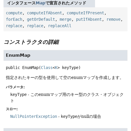
インタフェース
Map
で宣言されたメソッド
compute
,
computeIfAbsent
,
computeIfPresent
,
forEach
,
getOrDefault
,
merge
,
putIfAbsent
,
remove
,
replace
,
replace
,
replaceAll
コンストラクタの詳細
EnumMap
public
EnumMap
(
Class
<
K
> keyType)
指定されたキーの型を使用して空のenumマップを作成します。
パラメータ:
keyType
- このenumマップ用のキー型のクラス・オブジェク
ト
スロー:
NullPointerException
-
keyType
がnullの場合