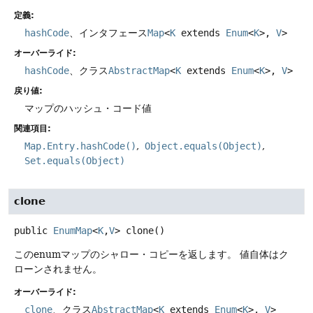
定義:
hashCode
、インタフェース
Map
<
K
extends
Enum
<
K
>,
V
>
オーバーライド:
hashCode
、クラス
AbstractMap
<
K
extends
Enum
<
K
>,
V
>
戻り値:
マップのハッシュ・コード値
関連項目:
Map.Entry.hashCode()
Object.equals(Object)
Set.equals(Object)
clone
public
EnumMap
<
K
,
V
>
clone
()
このenumマップのシャロー・コピーを返します。
値自体はク
ローンされません。
オーバーライド:
clone
、クラス
AbstractMap
<
K
extends
Enum
<
K
>,
V
>