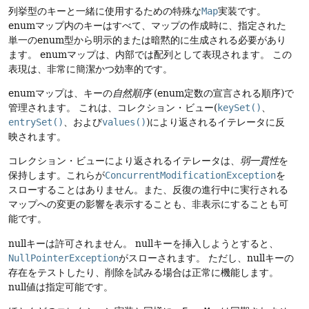
列挙型のキーと一緒に使用するための特殊な
Map
実装です。
enumマップ内のキーはすべて、マップの作成時に、指定された
単一のenum型から明示的または暗黙的に生成される必要があり
ます。
enumマップは、内部では配列として表現されます。
この
表現は、非常に簡潔かつ効率的です。
enumマップは、キーの
自然順序
(enum定数の宣言される順序)で
管理されます。
これは、コレクション・ビュー(
keySet()
、
entrySet()
、および
values()
)により返されるイテレータに反
映されます。
コレクション・ビューにより返されるイテレータは、
弱一貫性
を
保持します。これらが
ConcurrentModificationException
を
スローすることはありません。また、反復の進行中に実行される
マップへの変更の影響を表示することも、非表示にすることも可
能です。
nullキーは許可されません。
nullキーを挿入しようとすると、
NullPointerException
がスローされます。
ただし、nullキーの
存在をテストしたり、削除を試みる場合は正常に機能します。
null値は指定可能です。