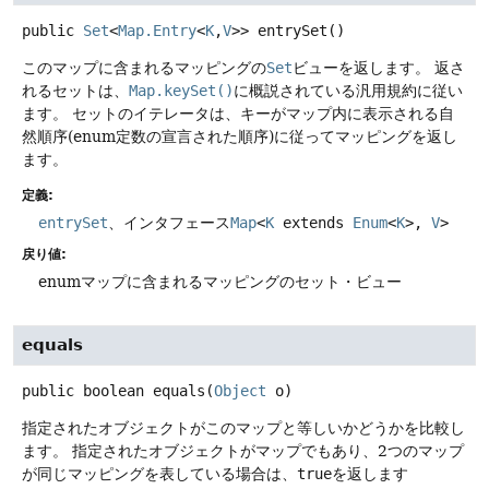
public
Set
<
Map.Entry
<
K
,
V
>>
entrySet
()
このマップに含まれるマッピングの
Set
ビューを返します。
返さ
れるセットは、
Map.keySet()
に概説されている汎用規約に従い
ます。
セットのイテレータは、キーがマップ内に表示される自
然順序(enum定数の宣言された順序)に従ってマッピングを返し
ます。
定義:
entrySet
、インタフェース
Map
<
K
extends
Enum
<
K
>,
V
>
戻り値:
enumマップに含まれるマッピングのセット・ビュー
equals
public
boolean
equals
(
Object
 o)
指定されたオブジェクトがこのマップと等しいかどうかを比較し
ます。
指定されたオブジェクトがマップでもあり、2つのマップ
が同じマッピングを表している場合は、
true
を返します