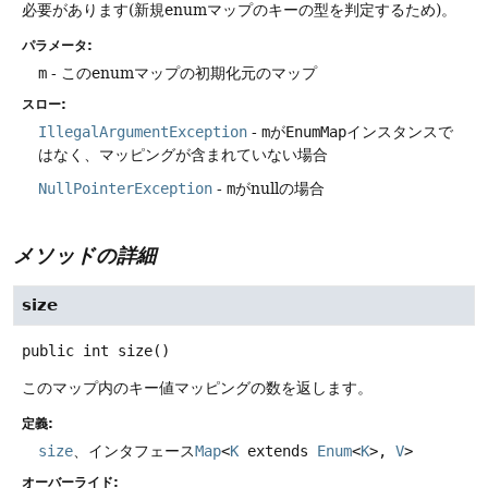
必要があります(新規enumマップのキーの型を判定するため)。
パラメータ:
m
- このenumマップの初期化元のマップ
スロー:
IllegalArgumentException
-
m
が
EnumMap
インスタンスで
はなく、マッピングが含まれていない場合
NullPointerException
-
m
がnullの場合
メソッドの詳細
size
public
int
size
()
このマップ内のキー値マッピングの数を返します。
定義:
size
、インタフェース
Map
<
K
extends
Enum
<
K
>,
V
>
オーバーライド: