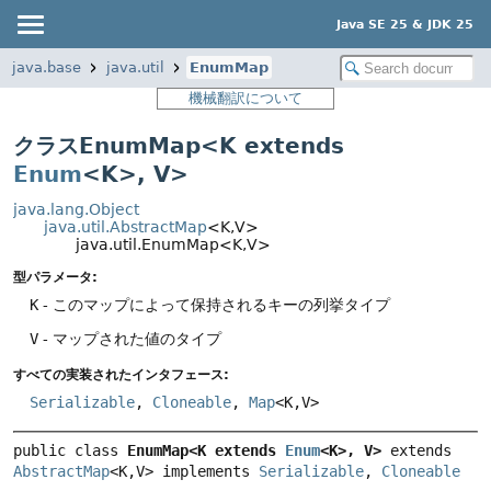
Java SE 25 & JDK 25
java.base
java.util
EnumMap
機械翻訳について
クラスEnumMap<K extends
Enum
<K>, V>
java.lang.Object
java.util.AbstractMap
<K,
V>
java.util.EnumMap<K,
V>
型パラメータ:
K
- このマップによって保持されるキーの列挙タイプ
V
- マップされた値のタイプ
すべての実装されたインタフェース:
Serializable
,
Cloneable
,
Map
<K,
V>
public class 
EnumMap<K extends 
Enum
<K>, V>
extends 
AbstractMap
<K,
V> implements 
Serializable
, 
Cloneable