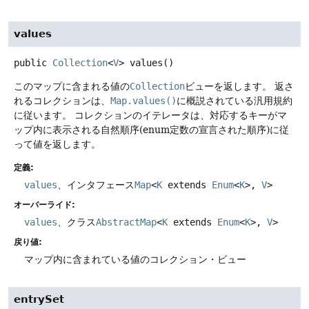
values
public
Collection
<
V
>
values
()
このマップに含まれる値の
Collection
ビューを返します。
返さ
れるコレクションは、
Map.values()
に概説されている汎用規約
に従います。
コレクションのイテレータは、対応するキーがマ
ップ内に表示される自然順序(enum定数の宣言された順序)に従
って値を返します。
定義:
values
、インタフェース
Map
<
K
extends
Enum
<
K
>,
V
>
オーバーライド:
values
、クラス
AbstractMap
<
K
extends
Enum
<
K
>,
V
>
戻り値:
マップ内に含まれている値のコレクション・ビュー
entrySet