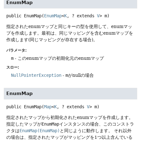
EnumMap
public
EnumMap
(
EnumMap
<
K
, ? extends 
V
> m)
指定されたenumマップと同じキーの型を使用して、enumマッ
プを作成します。最初は、同じマッピングを含むenumマップを
作成します(同じマッピングが存在する場合)。
パラメータ:
m
- このenumマップの初期化元のenumマップ
スロー:
NullPointerException
-
m
がnullの場合
EnumMap
public
EnumMap
(
Map
<
K
, ? extends 
V
> m)
指定されたマップから初期化されたenumマップを作成します。
指定したマップが
EnumMap
インスタンスの場合、このコンストラ
クタは
EnumMap(EnumMap)
と同じように動作します。
それ以外
の場合は、指定されたマップがマッピングを1つ以上含んでいる