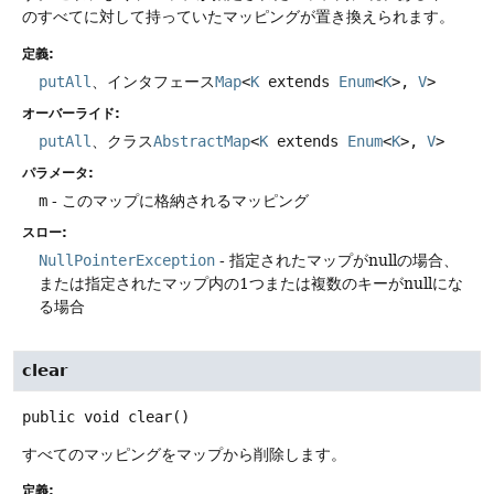
のすべてに対して持っていたマッピングが置き換えられます。
定義:
putAll
、インタフェース
Map
<
K
extends
Enum
<
K
>,
V
>
オーバーライド:
putAll
、クラス
AbstractMap
<
K
extends
Enum
<
K
>,
V
>
パラメータ:
m
- このマップに格納されるマッピング
スロー:
NullPointerException
- 指定されたマップがnullの場合、
または指定されたマップ内の1つまたは複数のキーがnullにな
る場合
clear
public
void
clear
()
すべてのマッピングをマップから削除します。
定義: