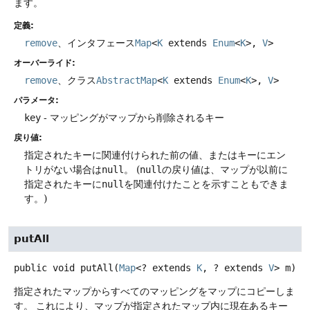
ます。
定義:
remove
、インタフェース
Map
<
K
extends
Enum
<
K
>,
V
>
オーバーライド:
remove
、クラス
AbstractMap
<
K
extends
Enum
<
K
>,
V
>
パラメータ:
key
- マッピングがマップから削除されるキー
戻り値:
指定されたキーに関連付けられた前の値、またはキーにエン
トリがない場合は
null
。
(
null
の戻り値は、マップが以前に
指定されたキーに
null
を関連付けたことを示すこともできま
す。)
putAll
public
void
putAll
(
Map
<? extends 
K
, ? extends 
V
> m)
指定されたマップからすべてのマッピングをマップにコピーしま
す。
これにより、マップが指定されたマップ内に現在あるキー