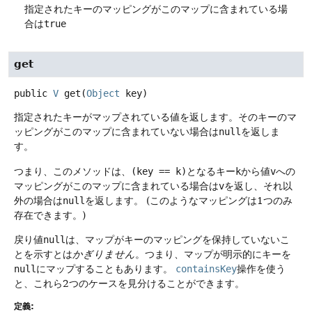
指定されたキーのマッピングがこのマップに含まれている場
合は
true
get
public
V
get
(
Object
 key)
指定されたキーがマップされている値を返します。そのキーのマ
ッピングがこのマップに含まれていない場合は
null
を返しま
す。
つまり、このメソッドは、
(key == k)
となるキー
k
から値
v
への
マッピングがこのマップに含まれている場合は
v
を返し、それ以
外の場合は
null
を返します。
(このようなマッピングは1つのみ
存在できます。)
戻り値
null
は、マップがキーのマッピングを保持していないこ
とを示すとは
かぎりません
。つまり、マップが明示的にキーを
null
にマップすることもあります。
containsKey
操作を使う
と、これら2つのケースを見分けることができます。
定義: