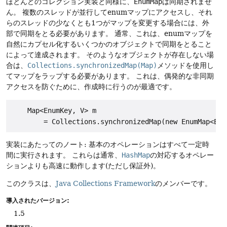
ほとんどのコレクション実装と同様に、
EnumMap
は同期されませ
ん。
複数のスレッドが並行してenumマップにアクセスし、それ
らのスレッドの少なくとも1つがマップを変更する場合には、外
部で同期をとる必要があります。
通常、これは、enumマップを
自然にカプセル化するいくつかのオブジェクトで同期をとること
によって達成されます。
そのようなオブジェクトが存在しない場
合は、
Collections.synchronizedMap(Map)
メソッドを使用し
てマップをラップする必要があります。
これは、偶発的な非同期
アクセスを防ぐために、作成時に行うのが最適です。
    Map<EnumKey, V> m

実装にあたってのノート: 基本のオペレーションはすべて一定時
間に実行されます。
これらは通常、
HashMap
の対応するオペレー
ションよりも高速に動作します(ただし保証外)。
このクラスは、
Java Collections Framework
のメンバーです。
導入されたバージョン:
1.5