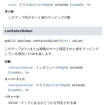
size
、クラス
AbstractMap
<
K
extends
Enum
<
K
>,
V
>
戻り値:
このマップ内のキーと値のマッピングの数
containsValue
public
boolean
containsValue
(
Object
 value)
このマップが1つまたは複数のキーと指定された値をマッピング
している場合に
true
を返します。
定義:
containsValue
、インタフェース
Map
<
K
extends
Enum
<
K
>,
V
>
オーバーライド:
containsValue
、クラス
AbstractMap
<
K
extends
Enum
<
K
>,
V
>
パラメータ:
value
- マップにあるかどうかを判定される値