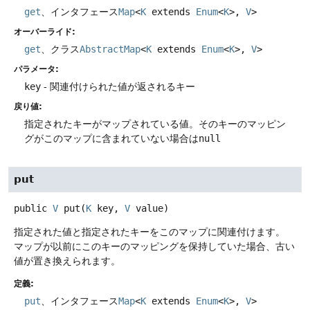
get
、インタフェース
Map
<
K
extends
Enum
<
K
>,
V
>
オーバーライド:
get
、クラス
AbstractMap
<
K
extends
Enum
<
K
>,
V
>
パラメータ:
key
- 関連付けられた値が返されるキー
戻り値:
指定されたキーがマップされている値。そのキーのマッピン
グがこのマップに含まれていない場合は
null
put
public
V
put
(
K
 key, 
V
 value)
指定された値と指定されたキーをこのマップに関連付けます。
マップが以前にこのキーのマッピングを保持していた場合、古い
値が置き換えられます。
定義:
put
、インタフェース
Map
<
K
extends
Enum
<
K
>,
V
>