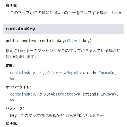
戻り値:
このマップがこの値に1つ以上のキーをマップする場合、
true
containsKey
public
boolean
containsKey
(
Object
 key)
指定されたキーのマッピングがこのマップに含まれている場合に
true
を返します。
定義:
containsKey
、インタフェース
Map
<
K
extends
Enum
<
K
>,
V
>
オーバーライド:
containsKey
、クラス
AbstractMap
<
K
extends
Enum
<
K
>,
V
>
パラメータ:
key
- このマップ内にあるかどうかが判定されるキー
戻り値: