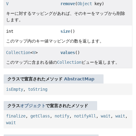
V
remove
(
Object
key)
キーに対するマッピングがあれば、そのキーをマップから削除
します。
int
size
()
このマップ内のキー値マッピングの数を返します。
Collection
<
V
>
values
()
このマップに含まれる値の
Collection
ビューを返します。
クラスで宣言されたメソッド
AbstractMap
isEmpty
,
toString
クラス
オブジェクト
で宣言されたメソッド
finalize
,
getClass
,
notify
,
notifyAll
,
wait
,
wait
,
wait