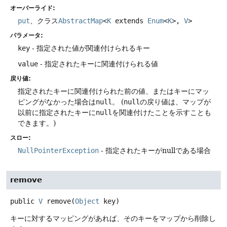
オーバーライド:
put
、クラス
AbstractMap
<
K
extends
Enum
<
K
>,
V
>
パラメータ:
key
- 指定された値が関連付けられるキー
value
- 指定されたキーに関連付けられる値
戻り値:
指定されたキーに関連付けられた前の値、またはキーにマッ
ピングがなかった場合は
null
。
(
null
の戻り値は、マップが
以前に指定されたキーに
null
を関連付けたことを示すことも
できます。)
スロー:
NullPointerException
- 指定されたキーがnullである場合
remove
public
V
remove
(
Object
 key)
キーに対するマッピングがあれば、そのキーをマップから削除し