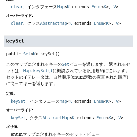
clear
、インタフェース
Map
<
K
extends
Enum
<
K
>,
V
>
オーバーライド:
clear
、クラス
AbstractMap
<
K
extends
Enum
<
K
>,
V
>
keySet
public
Set
<
K
>
keySet
()
このマップに含まれるキーの
Set
ビューを返します。
返されるセ
ットは、
Map.keySet()
に概説されている汎用規約に従います。
セットのイテレータは、自然順序(enum定数の宣言された順序)
に従ってキーを返します。
定義:
keySet
、インタフェース
Map
<
K
extends
Enum
<
K
>,
V
>
オーバーライド:
keySet
、クラス
AbstractMap
<
K
extends
Enum
<
K
>,
V
>
戻り値:
enumマップに含まれるキーのセット・ビュー