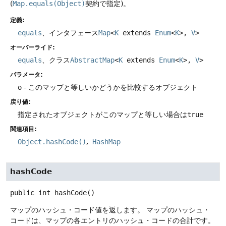
(
Map.equals(Object)
契約で指定)。
定義:
equals
、インタフェース
Map
<
K
extends
Enum
<
K
>,
V
>
オーバーライド:
equals
、クラス
AbstractMap
<
K
extends
Enum
<
K
>,
V
>
パラメータ:
o
- このマップと等しいかどうかを比較するオブジェクト
戻り値:
指定されたオブジェクトがこのマップと等しい場合は
true
関連項目:
Object.hashCode()
HashMap
hashCode
public
int
hashCode
()
マップのハッシュ・コード値を返します。
マップのハッシュ・
コードは、マップの各エントリのハッシュ・コードの合計です。