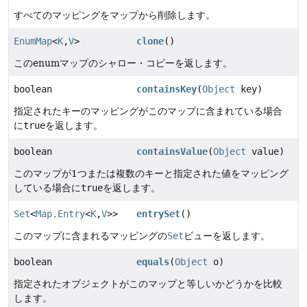
すべてのマッピングをマップから削除します。
EnumMap
<
K
,
V
>
clone
()
このenumマップのシャロー・コピーを返します。
boolean
containsKey
(
Object
key)
指定されたキーのマッピングがこのマップに含まれている場合
に
true
を返します。
boolean
containsValue
(
Object
value)
このマップが1つまたは複数のキーと指定された値をマッピング
している場合に
true
を返します。
Set
<
Map.Entry
<
K
,
V
>>
entrySet
()
このマップに含まれるマッピングの
Set
ビューを返します。
boolean
equals
(
Object
o)
指定されたオブジェクトがこのマップと等しいかどうかを比較
します。