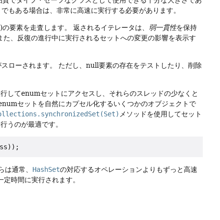
トでもある場合は、非常に高速に実行する必要があります。
)の要素を走査します。
返されるイテレータは、
弱一貫性
を保持
また、反復の進行中に実行されるセットへの変更の影響を表示す
がスローされます。
ただし、null要素の存在をテストしたり、削除
行してenumセットにアクセスし、それらのスレッドの少なくと
enumセットを自然にカプセル化するいくつかのオブジェクトで
ollections.synchronizedSet(Set)
メソッドを使用してセット
に行うのが最適です。
らは通常、
HashSet
の対応するオペレーションよりもずっと高速
一定時間に実行されます。