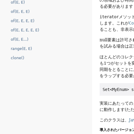
of(E, E)
る必要があります
of(E, E, E)
iterator
メソッ
of(E, E, E, E)
します。これが
Co
ることも、非表示
of(E, E, E, E, E)
of(E, E...)
null要素は許可
を試みる場合は正
range(E, E)
ほとんどのコレク
clone()
も1つがセットを
同期をとることに
をラップする必要
実装にあたっての
に動作します(た
このクラスは、
Ja
導入されたバージョン