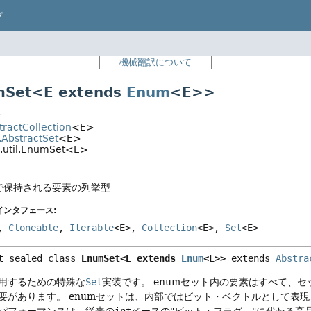
プ
機械翻訳について
Set<E extends
Enum
<E>>
t
stractCollection
<E>
l.AbstractSet
<E>
a.util.EnumSet<E>
トで保持される要素の列挙型
インタフェース:
,
Cloneable
,
Iterable
<E>,
Collection
<E>,
Set
<E>
t sealed class 
EnumSet<E extends 
Enum
<E>>
extends 
Abstra
用するための特殊な
Set
実装です。
enumセット内の要素はすべて、セ
要があります。
enumセットは、内部ではビット・ベクトルとして表
パフォーマンスは、従来の
int
ベースの"ビット・フラグ。"に代わる