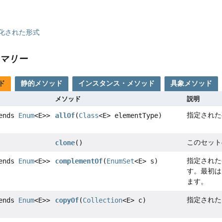
化された形式
マリー
ド
静的メソッド
インスタンス・メソッド
具象メソッド
メソッド
説明
指定された
tends
Enum
<E>>
allOf
(
Class
<E> elementType)
このセット
clone
()
指定された
tends
Enum
<E>>
complementOf
(
EnumSet
<E> s)
す。最初は
ます。
指定された
tends
Enum
<E>>
copyOf
(
Collection
<E> c)