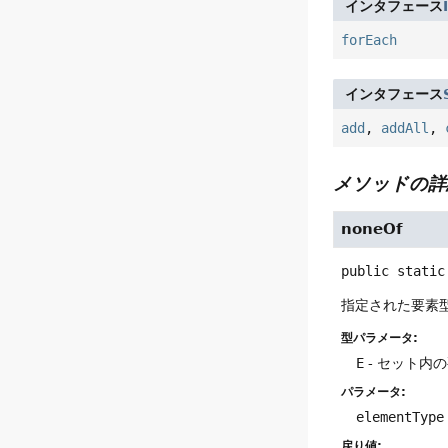
インタフェース
forEach
インタフェース
add
,
addAll
,
メソッドの詳
noneOf
public static
指定された要素
型パラメータ:
E
- セット内
パラメータ:
elementType
戻り値: