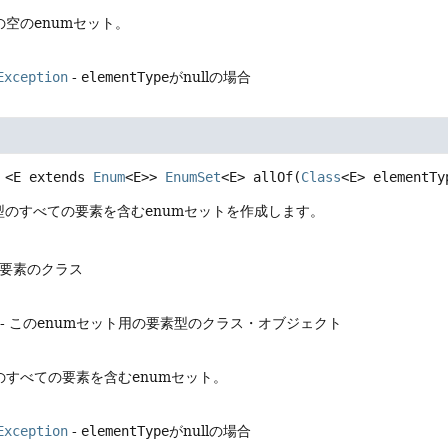
空のenumセット。
Exception
-
elementType
がnullの場合
<E extends 
Enum
<E>>
EnumSet
<E>
allOf
(
Class
<E> elementTy
型のすべての要素を含むenumセットを作成します。
の要素のクラス
- このenumセット用の要素型のクラス・オブジェクト
のすべての要素を含むenumセット。
Exception
-
elementType
がnullの場合