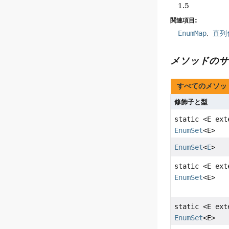
1.5
関連項目:
EnumMap
直列
メソッドのサ
すべてのメソッ
修飾子と型
static <E ex
EnumSet
<E>
EnumSet
<
E
>
static <E ex
EnumSet
<E>
static <E ex
EnumSet
<E>