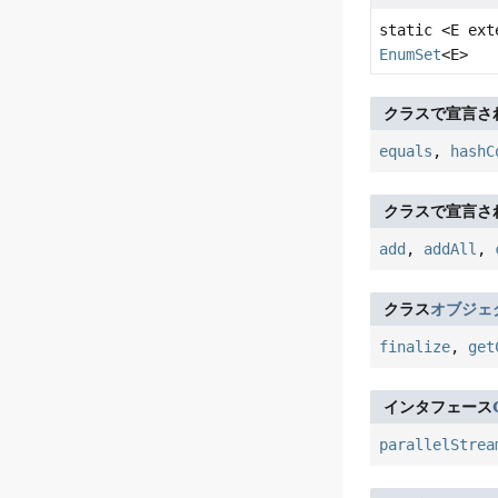
static <E ex
EnumSet
<E>
クラスで宣言さ
equals
,
hashC
クラスで宣言さ
add
,
addAll
,
クラス
オブジェ
finalize
,
get
インタフェース
parallelStrea