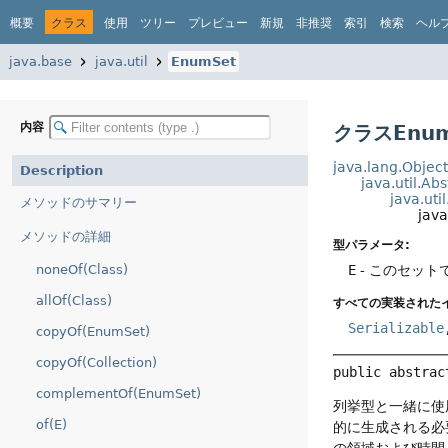
概要
クラス
使用
ツリー
プレビュー
新規
非推奨
索引
検索
ヘル
java.base
java.util
EnumSet
内容
クラスEnum
java.lang.Objec
Description
java.util.Ab
java.uti
メソッドのサマリー
jav
メソッドの詳細
型パラメータ:
noneOf(Class)
E
- このセッ
allOf(Class)
すべての実装された
Serializable
copyOf(EnumSet)
copyOf(Collection)
public abstrac
complementOf(EnumSet)
列挙型と一緒に使
of(E)
的に生成される必
の領域および時間