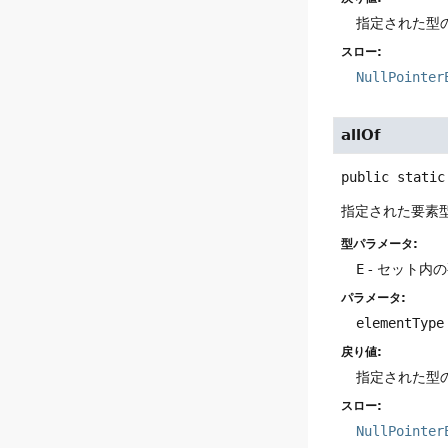
指定された型の
スロー:
NullPointer
allOf
public static
指定された要素
型パラメータ:
E
- セット内
パラメータ:
elementType
戻り値:
指定された型
スロー:
NullPointer