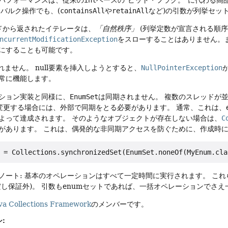
バルク操作でも、(
containsAll
や
retainAll
など)の引数が列挙セッ
ドから返されたイテレータは、
「自然秩序」
(列挙定数が宣言される順序
ncurrentModificationException
をスローすることはありません。
にすることも可能です。
されません。
null要素を挿入しようとすると、
NullPointerException
常に機能します。
ション実装と同様に、
EnumSet
は同期されません。
複数のスレッドが並
変更する場合には、外部で同期をとる必要があります。
通常、これは、
よって達成されます。
そのようなオブジェクトが存在しない場合は、
C
があります。
これは、偶発的な非同期アクセスを防ぐために、作成時
ノート: 基本のオペレーションはすべて一定時間に実行されます。
これ
だし保証外)。
引数もenumセットであれば、一括オペレーションでさえ
va Collections Framework
のメンバーです。
: