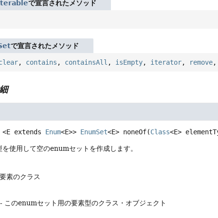
Iterable
で宣言されたメソッド
Set
で宣言されたメソッド
clear
,
contains
,
containsAll
,
isEmpty
,
iterator
,
remove
細
<E extends 
Enum
<E>>
EnumSet
<E>
noneOf
(
Class
<E> elementT
型を使用して空のenumセットを作成します。
の要素のクラス
- このenumセット用の要素型のクラス・オブジェクト