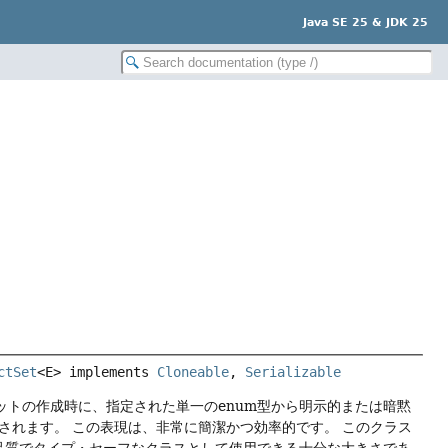
Java SE 25 & JDK 25
ctSet
<E> implements 
Cloneable
, 
Serializable
ットの作成時に、指定された単一のenum型から明示的または暗黙
現されます。
この表現は、非常に簡潔かつ効率的です。
このクラス
高品質でタイプ・セーフなクラスとして使用できる十分な大きさであ