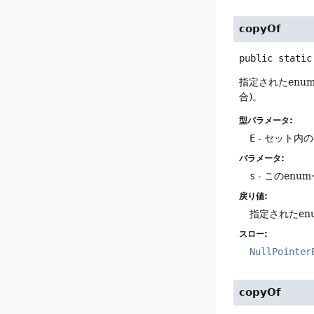
copyOf
public static
指定されたenu
合)。
型パラメータ:
E
- セット内
パラメータ:
s
- このenu
戻り値:
指定されたen
スロー:
NullPointer
copyOf