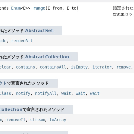
指定された
tends
Enum
<E>>
range
(E from, E to)
enumセ
れたメソッド
AbstractSet
ode
,
removeAll
れたメソッド
AbstractCollection
clear
,
contains
,
containsAll
,
isEmpty
,
iterator
,
remove
クト
で宣言されたメソッド
Class
,
notify
,
notifyAll
,
wait
,
wait
,
wait
Collection
で宣言されたメソッド
m
,
removeIf
,
stream
,
toArray