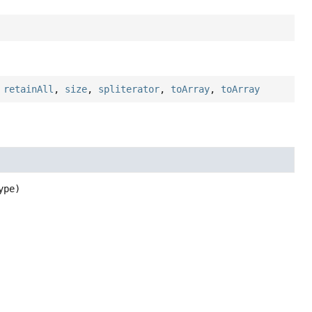
,
retainAll
,
size
,
spliterator
,
toArray
,
toArray
ype)