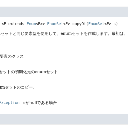
<E extends 
Enum
<E>>
EnumSet
<E>
copyOf
(
EnumSet
<E> s)
mセットと同じ要素型を使用して、enumセットを作成します。最初は、
の要素のクラス
mセットの初期化元のenumセット
umセットのコピー。
Exception
-
s
がnullである場合