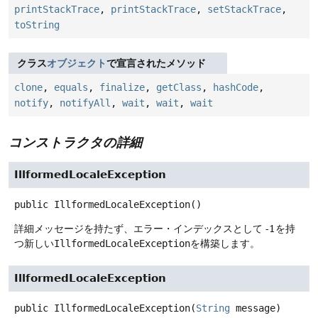
printStackTrace
,
printStackTrace
,
setStackTrace
,
toString
クラス
オブジェクト
で宣言されたメソッド
clone
,
equals
,
finalize
,
getClass
,
hashCode
,
notify
,
notifyAll
,
wait
,
wait
,
wait
コンストラクタの詳細
IllformedLocaleException
public
IllformedLocaleException
()
詳細メッセージを持たず、エラー・インデックスとして -1を持
つ新しい
IllformedLocaleException
を構築します。
IllformedLocaleException
public
IllformedLocaleException
(
String
 message)