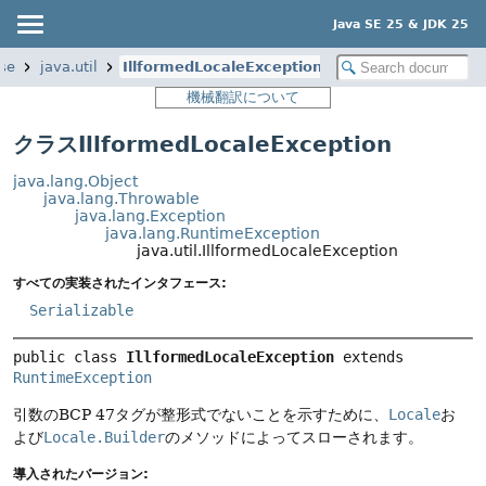
Java SE 25 & JDK 25
se
java.util
IllformedLocaleException
機械翻訳について
クラスIllformedLocaleException
java.lang.Object
java.lang.Throwable
java.lang.Exception
java.lang.RuntimeException
java.util.IllformedLocaleException
すべての実装されたインタフェース:
Serializable
public class 
IllformedLocaleException
extends 
RuntimeException
引数のBCP 47タグが整形式でないことを示すために、
Locale
お
よび
Locale.Builder
のメソッドによってスローされます。
導入されたバージョン: