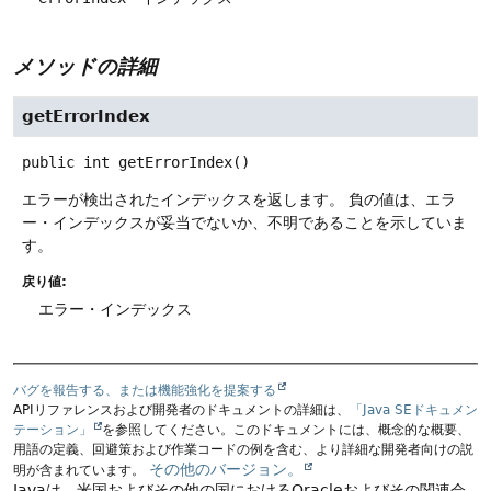
メソッドの詳細
getErrorIndex
public
int
getErrorIndex
()
エラーが検出されたインデックスを返します。
負の値は、エラ
ー・インデックスが妥当でないか、不明であることを示していま
す。
戻り値:
エラー・インデックス
バグを報告する、または機能強化を提案する
APIリファレンスおよび開発者のドキュメントの詳細は、
「Java SEドキュメン
テーション」
を参照してください。このドキュメントには、概念的な概要、
用語の定義、回避策および作業コードの例を含む、より詳細な開発者向けの説
その他のバージョン。
明が含まれています。
Javaは、米国およびその他の国におけるOracleおよびその関連会