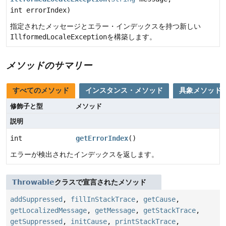
int errorIndex)
指定されたメッセージとエラー・インデックスを持つ新しい
IllformedLocaleException
を構築します。
メソッドのサマリー
すべてのメソッド
インスタンス・メソッド
具象メソッド
修飾子と型
メソッド
説明
int
getErrorIndex
()
エラーが検出されたインデックスを返します。
Throwable
クラスで宣言されたメソッド
addSuppressed
,
fillInStackTrace
,
getCause
,
getLocalizedMessage
,
getMessage
,
getStackTrace
,
getSuppressed
,
initCause
,
printStackTrace
,