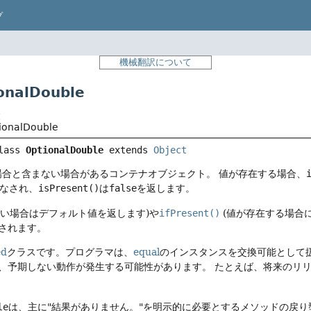
プ
機械翻訳について
nalDouble
t
tionalDouble
lass 
OptionalDouble
extends 
Object
場合と含まない場合があるコンテナオブジェクト。
値が存在する場合、
なされ、
isPresent()
は
false
を返します。
ない場合はデフォルト値を返します)や
ifPresent()
(値が存在する場合
されます。
ed
クラスです。プログラマは、
equal
のインスタンスを交換可能として
、予期しない動作が発生する可能性があります。
たとえば、将来のリ
le
は、主に"結果がありません。"を明示的に必要とするメソッドの戻