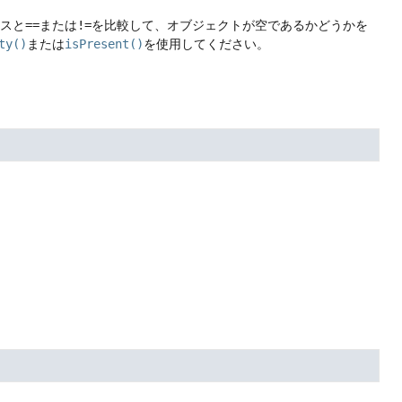
ンスと
==
または
!=
を比較して、オブジェクトが空であるかどうかを
ty()
または
isPresent()
を使用してください。