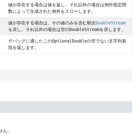
値が存在する場合は値を返し、それ以外の場合は例外指定関
数によって生成された例外をスローします。
値が存在する場合は、その値のみを含む順次
DoubleStream
を戻し、それ以外の場合は空の
DoubleStream
を戻します。
デバッグに適したこの
OptionalDouble
の空でない文字列表
現を返します。
せん。