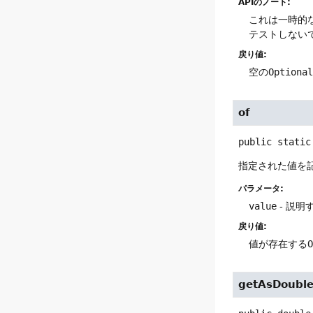
APIのノート:
これは一時的
テストしない
戻り値:
空の
Optiona
of
public static
指定された値を
パラメータ:
value
- 説明
戻り値:
値が存在する
getAsDoubl