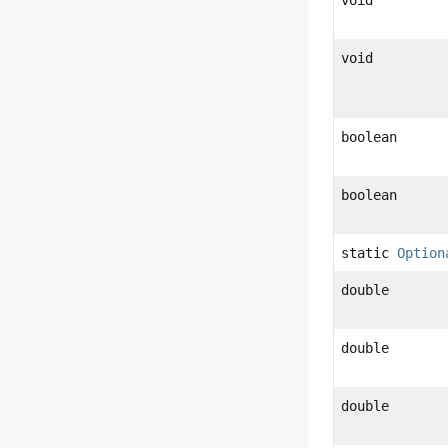
void
boolean
boolean
static
Option
double
double
double