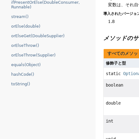
ifPresentOrElse(DoubleConsumer,
変数は、それ自
Runnable)
導入されたバージョン
stream()
1.8
orElse(double)
orElseGet(DoubleSupplier)
メソッドのサ
orElseThrow()
すべてのメソッ
orElseThrow(Supplier)
修飾子と型
equals(Object)
static
Option
hashCode()
toString()
boolean
double
int
void