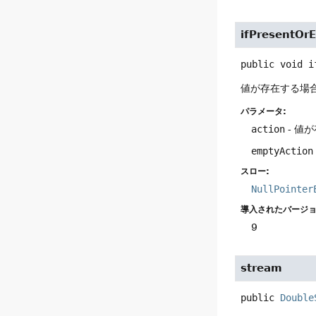
ifPresentOrE
public
void
i
値が存在する場
パラメータ:
action
- 値
emptyAction
スロー:
NullPointer
導入されたバージョ
9
stream
public
Double