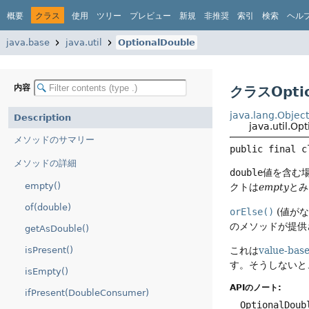
概要
クラス
使用
ツリー
プレビュー
新規
非推奨
索引
検索
ヘル
java.base
java.util
OptionalDouble
内容
クラスOptio
java.lang.Objec
Description
java.util.Op
メソッドのサマリー
public final c
メソッドの詳細
double
値を含む
empty()
クトは
empty
とみ
of(double)
orElse()
(値が
のメソッドが提供
getAsDouble()
これは
value-bas
isPresent()
す。そうしないと
isEmpty()
APIのノート:
ifPresent(DoubleConsumer)
OptionalDoub