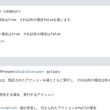
n
isEmpty
()
場合は
true
、それ以外の場合
false
を返します。
い場合は
true
、それ以外の場合は
false
ン:
fPresent
(
DoubleConsumer
 action)
合は、指定されたアクションを値とともに実行し、それ以外の場合は何
が存在する場合、実行するアクション
Exception
- 値が存在し、与えられたアクションが
null
の場合