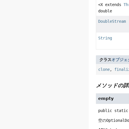
<X extends
Th
double
DoubleStream
String
クラス
オブジェ
clone
,
finali
メソッドの詳
empty
public static
空の
OptionalD