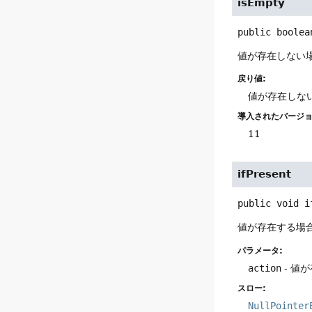
isEmpty
public
boolea
値が存在しない
戻り値:
値が存在しな
導入されたバージョ
11
ifPresent
public
void
i
値が存在する場
パラメータ:
action
- 値
スロー:
NullPointer