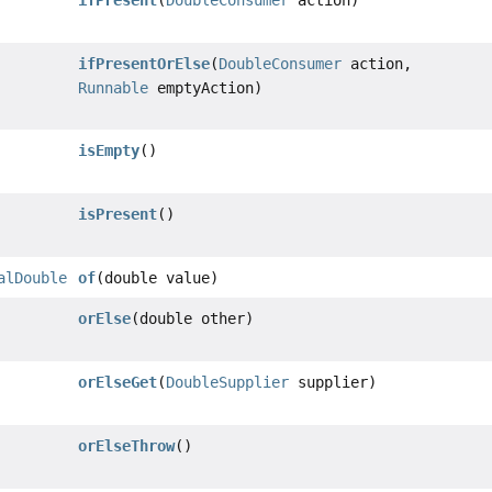
ifPresentOrElse
(
DoubleConsumer
action,
Runnable
emptyAction)
isEmpty
()
isPresent
()
alDouble
of
(double value)
orElse
(double other)
orElseGet
(
DoubleSupplier
supplier)
orElseThrow
()