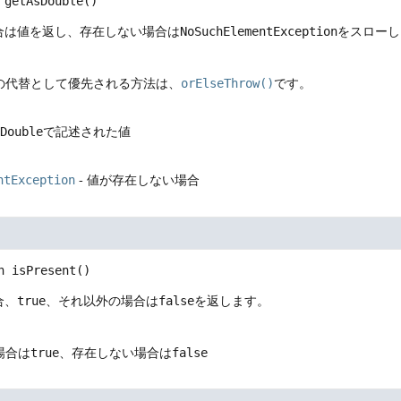
getAsDouble
()
合は値を返し、存在しない場合は
NoSuchElementException
をスローし
の代替として優先される方法は、
orElseThrow()
です。
lDouble
で記述された値
ntException
- 値が存在しない場合
n
isPresent
()
合、
true
、それ以外の場合は
false
を返します。
場合は
true
、存在しない場合は
false