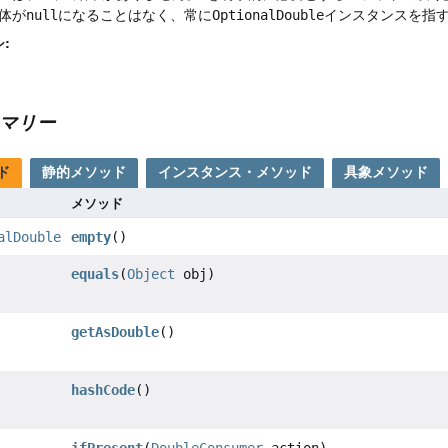
体が
null
になることはなく、常に
OptionalDouble
インスタンスを指
:
マリー
ド
静的メソッド
インスタンス・メソッド
具象メソッド
メソッド
alDouble
empty
()
equals
(
Object
obj)
getAsDouble
()
hashCode
()
ifPresent
(
DoubleConsumer
action)