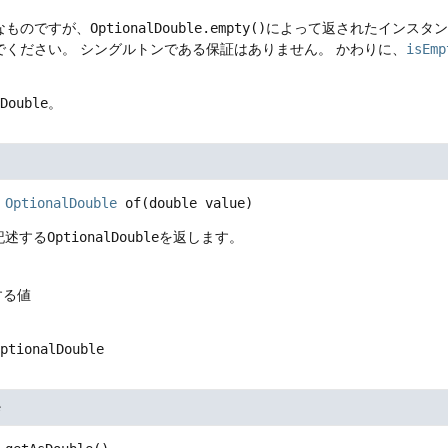
なものですが、
OptionalDouble.empty()
によって返されたインスタ
でください。
シングルトンである保証はありません。
かわりに、
isEmp
lDouble
。
OptionalDouble
of
(double value)
記述する
OptionalDouble
を返します。
する値
OptionalDouble
e