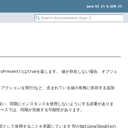
Java SE 25 & JDK 25
isPresent()
は
true
を返します。
値が存在しない場合、オブジェ
にアクションを実行)など、含まれている値の有無に依存する追加
扱い、同期にインスタンスを使用しないようにする必要がありま
リースでは、同期が失敗する可能性があります。
り型として使用することを意図しています
型が
OptionalDouble
の