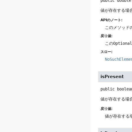
public
double
値が存在する場
APIのノート:
このメソッド
戻り値:
この
Optiona
スロー:
NoSuchEleme
isPresent
public
boolea
値が存在する場
戻り値:
値が存在する