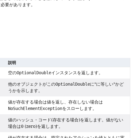
す必要があります。
説明
空の
OptionalDouble
インスタンスを返します。
他のオブジェクトがこの
OptionalDouble
に"に等しい"かど
うかを示します。
値が存在する場合は値を返し、存在しない場合は
NoSuchElementException
をスローします。
値のハッシュ・コード(存在する場合)を返します。値がない
場合は
0
(zero)を返します。
値が存在する場合は、指定されたアクションを値とともに実