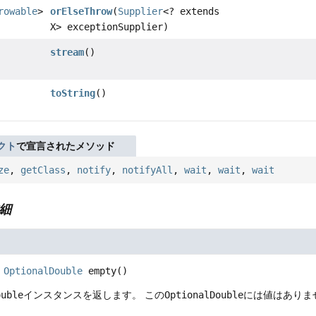
rowable
>
orElseThrow
(
Supplier
<? extends
X> exceptionSupplier)
stream
()
toString
()
クト
で宣言されたメソッド
ze
,
getClass
,
notify
,
notifyAll
,
wait
,
wait
,
wait
細
OptionalDouble
empty
()
ouble
インスタンスを返します。
この
OptionalDouble
には値はありま