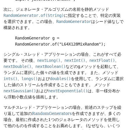
次に、ジェネレータ・アルゴリズムの名前を静的メソッド
RandomGenerator.of(String)
に指定することで、特定の実装
を選択できます。この場合、
RandomGenerator
はシード値なしで
構築されます。
RandomGenerator g =
RandomGenerator.of("L64X128MixRandom");
シングル・スレッド・アプリケーションの場合、これがすべて必
要です。
その後、
nextLong()
、
nextInt()
、
nextFloat()
、
nextDouble()
、
nextBoolean()
などの
g
メソッドを起動して、
ランダムに選択した個々の値を生成できます。
また、メソッド
ints()
、
longs()
および
doubles()
を使用して、ランダムに選択
した値のストリームを作成することもできます。
メソッド
nextGaussian()
および
nextExponential()
は、非一様分布か
ら浮動小数点値を描画します。
マルチスレッド・アプリケーションの場合、前述のステップを繰
り返して追加の
RandomGenerators
を作成できますが、多くの
場合、最初に作成された1つのジェネレータのメソッドを使用し
て他のものを作成することをお薦めします。
(なぜなら、いくつ