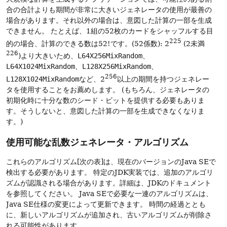
合の合計よりも期間が非常に大きいジェネレータの使用が最善の
場合があります。それ以外の場合は、意図した計算の一部を生成
できません。
たとえば、1組の52枚のカードをシャッフルする目
225
的の場合、計算のできる数は52!です。(52係数): 2
(2未満
226
)より大きいため、
L64X256MixRandom
、
L64X1024MixRandom
、
L128X256MixRandom
、
256
L128X1024MixRandom
など、2
以上の期間を持つジェネレー
タを使用することをお薦めします。
(もちろん、ジェネレータの
初期化時に十分な数のシード・ビットを提供する必要もありま
す。そうしないと、意図した計算の一部を生成できなくなりま
す。)
使用可能な乱数ジェネレータ・アルゴリズム
これらのアルゴリズム[次の表]は、現在のバージョンのJava SEで
検出する必要があります。
特定のJDK実装では、追加のアルゴリ
ズムが認識される場合があります。詳細は、JDKのドキュメント
を参照してください。
Java SEで必要な一連のアルゴリズムは、
Java SE仕様の変更によって更新できます。
時間の経過ととも
に、新しいアルゴリズムが追加され、古いアルゴリズムが削除さ
れる可能性があります。