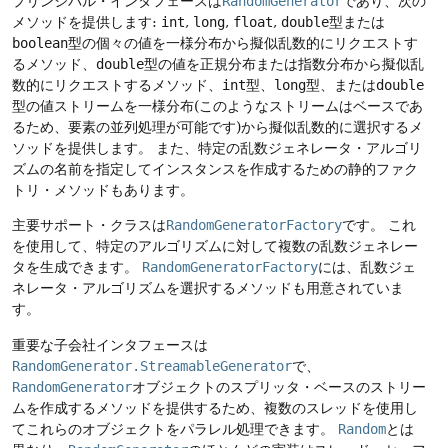
プリンシパル・インタフェースは
RandomGenerator
であり、次の
メソッドを提供します:
int
,
long
,
float
,
double
型または
boolean
型の個々の値を一様分布から擬似乱数的にリクエストす
るメソッド、
double
型の値を正規分布または指数分布から擬似乱
数的にリクエストするメソッド、
int
型、
long
型、または
double
型の値ストリームを一様分布(このようなストリームはベースであ
るため、要素の並列処理が可能です)から擬似乱数的に選択するメ
ソッドを提供します。
また、特定の乱数ジェネレータ・アルゴリ
ズムの名前を指定してインスタンスを作成するための静的ファク
トリ・メソッドもあります。
主要サポート・クラスは
RandomGeneratorFactory
です。
これ
を使用して、特定のアルゴリズムに対して複数の乱数ジェネレー
タを生成できます。
RandomGeneratorFactory
には、乱数ジェ
ネレータ・アルゴリズムを選択するメソッドも用意されていま
す。
重要な子会社インタフェースは
RandomGenerator.StreamableGenerator
で、
RandomGenerator
オブジェクトのスプリッタ・ベースのストリー
ムを作成するメソッドを提供するため、複数のスレッドを使用し
てこれらのオブジェクトをパラレル処理できます。
Random
とは