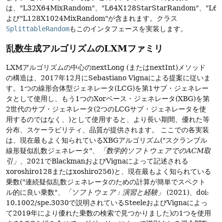
は、"L32X64MixRandom"、"L64X128StarStarRandom"、"L6
よび"L128X1024MixRandom"が含まれます。クラス
SplittableRandom
もこのインタフェースを実装します。
乱数生成アルゴリズムのLXMファミリ
LXMアルゴリズムの中心のnextLong (またはnextInt)メソッド
の構造は、2017年12月にSebastiano Vignaによる提案に従いま
す。1つの線形合体型ジェネレータ(LCG)を第1サブ・ジェネレー
タとして使用し、もう1つのXorベース・ジェネレータ(XBG)を第
2世代のサブ・ジェネレータ(2つのLCGサブ・ジェネレータを使
用するのではなく、)として使用すると、より長い期間、優れた等
分布、スケーラビリティ、品質が提供されます。
ここでの各実装
は、現在最もよく知られているXBGアルゴリズム("スクランブル
線形疑似乱数ジェネレータ"、
「数学的ソフトウェアでのACM取
引」
、2021でBlackmanおよびVignaによって記述される
xoroshiro128またはxoshiro256)と、現在最もよく知られている
乗数("連続疑似乱数ジェネレータのための計算が簡単でスペクト
ル的に良い乗数"、
「ソフトウェア : 演習と経験」
(2021)、doi:
10.1002/spe.3030で説明されているSteeleおよびVignaによっ
て2019年により優れた乗数の検索で見つかりました)の1つを使用