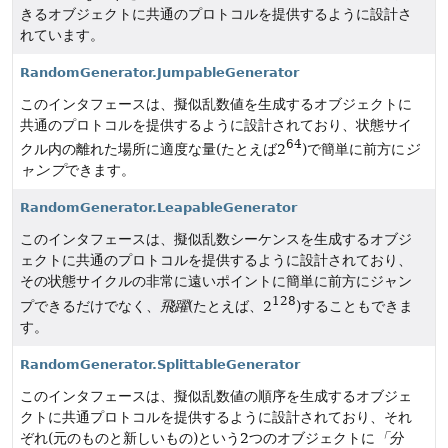
きるオブジェクトに共通のプロトコルを提供するように設計さ
れています。
RandomGenerator.JumpableGenerator
このインタフェースは、擬似乱数値を生成するオブジェクトに
共通のプロトコルを提供するように設計されており、状態サイ
64
クル内の離れた場所に適度な量(たとえば2
)で簡単に前方に
ジ
ャンプ
できます。
RandomGenerator.LeapableGenerator
このインタフェースは、擬似乱数シーケンスを生成するオブジ
ェクトに共通のプロトコルを提供するように設計されており、
その状態サイクルの非常に遠いポイントに簡単に前方にジャン
128
プできるだけでなく、
飛躍
(たとえば、2
)することもできま
す。
RandomGenerator.SplittableGenerator
このインタフェースは、擬似乱数値の順序を生成するオブジェ
クトに共通プロトコルを提供するように設計されており、それ
ぞれ(元のものと新しいもの)という2つのオブジェクトに
「分