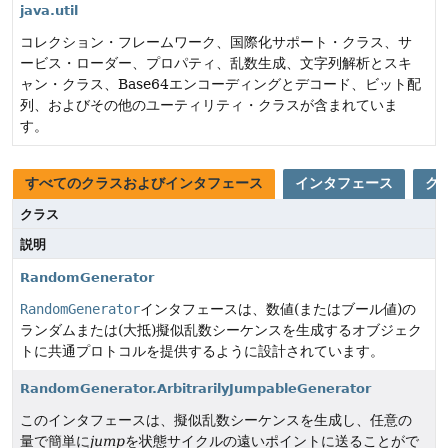
java.util
コレクション・フレームワーク、国際化サポート・クラス、サ
ービス・ローダー、プロパティ、乱数生成、文字列解析とスキ
ャン・クラス、Base64エンコーディングとデコード、ビット配
列、およびその他のユーティリティ・クラスが含まれていま
す。
すべてのクラスおよびインタフェース
インタフェース
ク
クラス
説明
RandomGenerator
RandomGenerator
インタフェースは、数値(またはブール値)の
ランダムまたは(大抵)擬似乱数シーケンスを生成するオブジェク
トに共通プロトコルを提供するように設計されています。
RandomGenerator.ArbitrarilyJumpableGenerator
このインタフェースは、擬似乱数シーケンスを生成し、任意の
量で簡単に
jump
を状態サイクルの遠いポイントに送ることがで