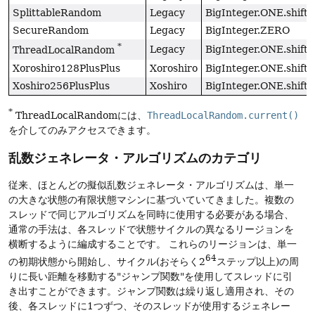
SplittableRandom
Legacy
BigInteger.ONE.shiftL
SecureRandom
Legacy
BigInteger.ZERO
*
Legacy
BigInteger.ONE.shiftL
ThreadLocalRandom
Xoroshiro128PlusPlus
Xoroshiro
BigInteger.ONE.shiftL
Xoshiro256PlusPlus
Xoshiro
BigInteger.ONE.shiftL
*
ThreadLocalRandomには、
ThreadLocalRandom.current()
を介してのみアクセスできます。
乱数ジェネレータ・アルゴリズムのカテゴリ
従来、ほとんどの擬似乱数ジェネレータ・アルゴリズムは、単一
の大きな状態の有限状態マシンに基づいていてきました。複数の
スレッドで同じアルゴリズムを同時に使用する必要がある場合、
通常の手法は、各スレッドで状態サイクルの異なるリージョンを
横断するように編成することです。
これらのリージョンは、単一
64
の初期状態から開始し、サイクル(おそらく2
ステップ以上)の周
りに長い距離を移動する"ジャンプ関数"を使用してスレッドに引
き出すことができます。ジャンプ関数は繰り返し適用され、その
後、各スレッドに1つずつ、そのスレッドが使用するジェネレー