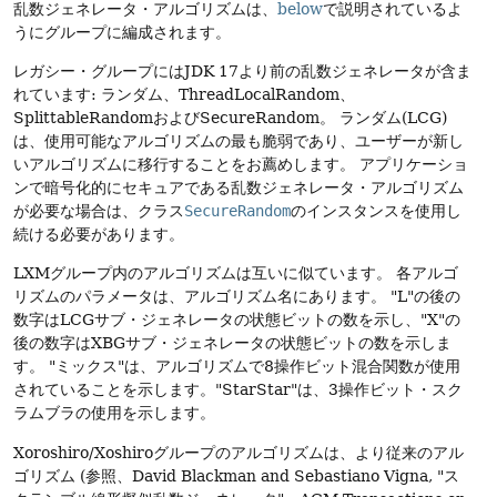
乱数ジェネレータ・アルゴリズムは、
below
で説明されているよ
うにグループに編成されます。
レガシー・グループにはJDK 17より前の乱数ジェネレータが含ま
れています: ランダム、ThreadLocalRandom、
SplittableRandomおよびSecureRandom。
ランダム(LCG)
は、使用可能なアルゴリズムの最も脆弱であり、ユーザーが新し
いアルゴリズムに移行することをお薦めします。
アプリケーショ
ンで暗号化的にセキュアである乱数ジェネレータ・アルゴリズム
が必要な場合は、クラス
SecureRandom
のインスタンスを使用し
続ける必要があります。
LXMグループ内のアルゴリズムは互いに似ています。
各アルゴ
リズムのパラメータは、アルゴリズム名にあります。
"L"の後の
数字はLCGサブ・ジェネレータの状態ビットの数を示し、"X"の
後の数字はXBGサブ・ジェネレータの状態ビットの数を示しま
す。
"ミックス"は、アルゴリズムで8操作ビット混合関数が使用
されていることを示します。"StarStar"は、3操作ビット・スク
ラムブラの使用を示します。
Xoroshiro/Xoshiroグループのアルゴリズムは、より従来のアル
ゴリズム (参照、David Blackman and Sebastiano Vigna, "ス