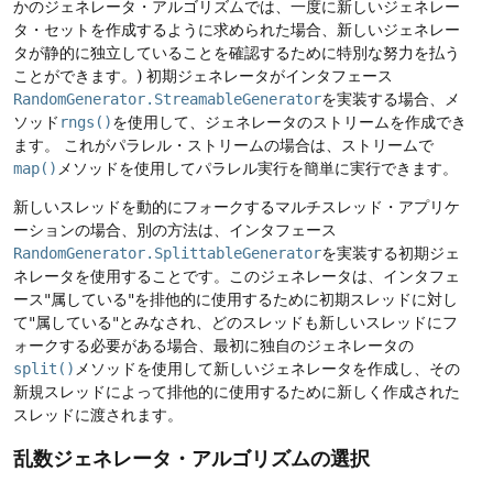
かのジェネレータ・アルゴリズムでは、一度に新しいジェネレー
タ・セットを作成するように求められた場合、新しいジェネレー
タが静的に独立していることを確認するために特別な努力を払う
ことができます。)
初期ジェネレータがインタフェース
RandomGenerator.StreamableGenerator
を実装する場合、メ
ソッド
rngs()
を使用して、ジェネレータのストリームを作成でき
ます。
これがパラレル・ストリームの場合は、ストリームで
map()
メソッドを使用してパラレル実行を簡単に実行できます。
新しいスレッドを動的にフォークするマルチスレッド・アプリケ
ーションの場合、別の方法は、インタフェース
RandomGenerator.SplittableGenerator
を実装する初期ジェ
ネレータを使用することです。このジェネレータは、インタフェ
ース"属している"を排他的に使用するために初期スレッドに対し
て"属している"とみなされ、どのスレッドも新しいスレッドにフ
ォークする必要がある場合、最初に独自のジェネレータの
split()
メソッドを使用して新しいジェネレータを作成し、その
新規スレッドによって排他的に使用するために新しく作成された
スレッドに渡されます。
乱数ジェネレータ・アルゴリズムの選択