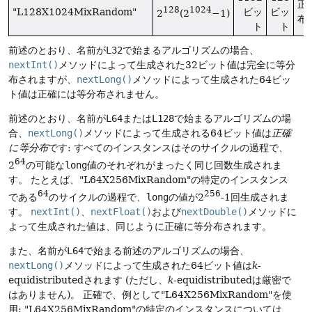
正
128
1024
"L128X1024MixRandom"
ビッ
ビッ
2
(2
−1)
布
ト
ト
前述のとおり、名前が
L32
で始まるアルゴリズムの場合、
nextInt()
メソッドによって生成された32ビット値は完全に等分
布されますが、
nextLong()
メソッドによって生成された64ビッ
ト値は正確には等分布されません。
前述のとおり、名前が
L64
または
L128
で始まるアルゴリズムの場
合、
nextLong()
メソッドによって生成される64ビット値は
正確
に等分布
です: すべてのインスタンスはそのサイクルの過程で、
64
2
の可能な
long
値のそれぞれがまったく同じ回数生成されま
す。
たとえば、"L64X256MixRandom"の特定のインスタンス
64
256
である
のサイクルの過程で、
long
の値が2
-1回生成されま
す。
nextInt()
、
nextFloat()
および
nextDouble()
メソッドに
よって生成された値は、同じように正確に等分布されます。
また、名前が
L64
で始まる前述のアルゴリズムの場合、
nextLong()
メソッドによって生成された64ビット値は
k
-
equidistributedされます (ただし、
k
-equidistributedは厳密で
はありません)。
正確で、例として"L64X256MixRandom"を使
用: "L64X256MixRandom"の特定のインスタンスについては、