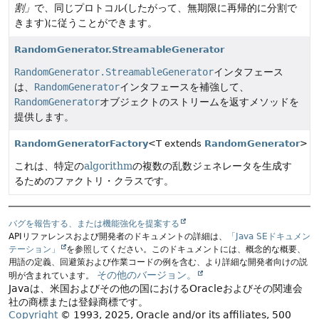
割」
で、同じプロトコル(したがって、無期限に再帰的に分割で
きます)に従うことができます。
RandomGenerator.StreamableGenerator
RandomGenerator.StreamableGenerator
インタフェース
は、
RandomGenerator
インタフェースを補強して、
RandomGenerator
オブジェクトのストリームを返すメソッドを
提供します。
RandomGeneratorFactory
<T extends
RandomGenerator
>
これは、特定の
algorithm
の複数の乱数ジェネレータを生成す
るためのファクトリ・クラスです。
バグを報告する、または機能強化を提案する
APIリファレンスおよび開発者のドキュメントの詳細は、
「Java SEドキュメン
テーション」
を参照してください。このドキュメントには、概念的な概要、
用語の定義、回避策および作業コードの例を含む、より詳細な開発者向けの説
その他のバージョン。
明が含まれています。
Javaは、米国およびその他の国におけるOracleおよびその関連会
社の商標または登録商標です。
Copyright
© 1993, 2025, Oracle and/or its affiliates, 500