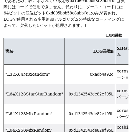
であるため、表に示されている定数
0x1d605bbb58c8abbfdL
は実
際にはコードで使用できません。代わりに、ソース・コードには
64ビットの低位ビット
0xd605bbb58c8abbfdL
のみが表され、
LCGで使用される多重追加アルゴリズムの特殊なコーディングに
よって、欠落した1ビットが処理されます。)
LXM乗数
XBG
実装
LCG乗数
m
ム
xorosh
"L32X64MixRandom"
0xadb4a92d
ージョン
xorosh
"L64X128StarStarRandom"
0xd1342543de82ef95L
バージョ
xorosh
"L64X128MixRandom"
0xd1342543de82ef95L
バージョ
xoshir
"L64X256MixRandom"
0xd1342543de82ef95L