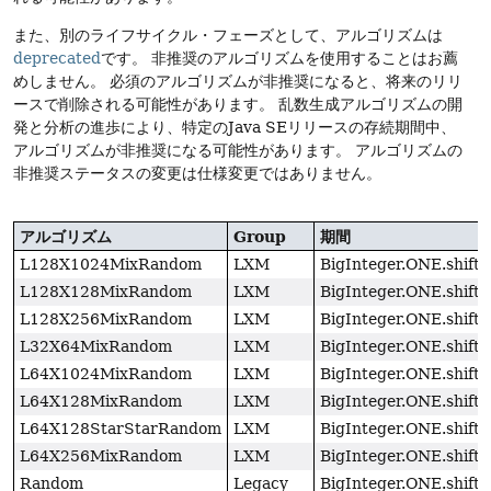
また、別のライフサイクル・フェーズとして、アルゴリズムは
deprecated
です。
非推奨のアルゴリズムを使用することはお薦
めしません。
必須のアルゴリズムが非推奨になると、将来のリリ
ースで削除される可能性があります。
乱数生成アルゴリズムの開
発と分析の進歩により、特定のJava SEリリースの存続期間中、
アルゴリズムが非推奨になる可能性があります。
アルゴリズムの
非推奨ステータスの変更は仕様変更ではありません。
アルゴリズム
Group
期間
L128X1024MixRandom
LXM
BigInteger.ONE.shiftL
L128X128MixRandom
LXM
BigInteger.ONE.shiftL
L128X256MixRandom
LXM
BigInteger.ONE.shiftL
L32X64MixRandom
LXM
BigInteger.ONE.shiftL
L64X1024MixRandom
LXM
BigInteger.ONE.shiftL
L64X128MixRandom
LXM
BigInteger.ONE.shiftL
L64X128StarStarRandom
LXM
BigInteger.ONE.shiftL
L64X256MixRandom
LXM
BigInteger.ONE.shiftL
Random
Legacy
BigInteger.ONE.shiftL