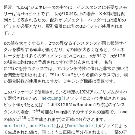
通常、"
L
p
X
q
"ジェネレータの中では、インスタンスに必要なメモ
リーは2
p
+
q
ビットです。
(
q
が1024以上の場合、XBG状態は配
列として表されるため、配列オブジェクト・ヘッダーには追加の
ビットが必要となり、配列索引には別の32ビットが使用されま
す。)
p
の値を大きくすると、2つの異なるインスタンスが同じ状態サイ
クルを横断する確率が低くなり、
q
の値が大きくなると、ジェネ
レータがより多くのディメンション(これは、
p
が64で、
p
が128
の場合に約trueと予想されます)で等分布されます。
名前
に"
Mix
"を持つクラスでは、アバランチ特性に優れた非常に強い混
合関数が使用されます。"
StarStar
"という名前のクラスでは、弱
い混合関数が使用されますが、ミキシング機能は高速です。
このパッケージで使用されている特定のLXMアルゴリズムがすべ
て選択されるため、
nextLong()
メソッドによって生成された64
ビット値が(たとえば、"L64X128MixRandom"の特定のインス
64
タンスの場合、2
可能な
long
値のそのサイクルの過程で、
long
128
の値が2
-1回生成されます)に正確に分布されます。
nextInt()
、
nextFloat()
および
nextDouble()
メソッドによっ
て生成された値は、同じように正確に等分布されます。
一部のア