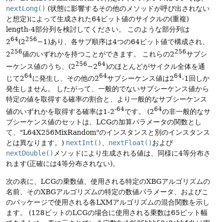
nextLong()
(状態に影響するその他のメソッドが呼び出されない
と想定)によって生成された64ビット値のサイクルの(重複)
length-4部分列を検討してください。
このような部分列は
64
256
2
(2
−1)あり、各サブ順序は4つの64ビット値で構成され、
256
256
2
値のいずれかを持つことができます。
これらの2
サブシ
256
64
ーケンス値のうち、(2
−2
)のほとんどがサイクル全体を通
64
64
64
じて2
に発生し、その他の2
サブシーケンス値は2
-1回しか
発生しません。
したがって、一般的でないサブシーケンス値から
特定の値を取得する確率の割合と、より一般的なサブシーケンス
-64
64
値のいずれかを取得する確率は1-2
です。
(2
の非一般的なサ
ブシーケンス値のセットは、LCGの加算パラメータの関数とし
て、"L64X256MixRandom"のインスタンスと別のインスタンス
とは異なります。)
nextInt()
、
nextFloat()
および
nextDouble()
メソッドにより生成される値は、同様に4等分布さ
れます(正確には4等分布されない)。
次の表に、LCGの乗数値、使用される特定のXBGアルゴリズムの
名前、そのXBGアルゴリズムの特定の数値パラメータ、およびこ
のパッケージで使用される各LXMアルゴリズムの混合関数を示し
ます。
(128ビットのLCGの場合に使用される乗数は65ビット幅