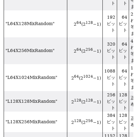
ト
ト
ま
2
192
64
れ
64
128
"L64X128MixRandom"
ビッ
ビッ
2
(2
−1)
等
ト
ト
ま
4
320
64
れ
64
256
"L64X256MixRandom"
ビッ
ビッ
2
(2
−1)
等
ト
ト
ま
1
1088
64
れ
64
1024
"L64X1024MixRandom"
ビッ
ビッ
2
(2
−1)
等
ト
ト
ま
256
128
正
128
128
"L128X128MixRandom"
ビッ
ビッ
2
(2
−1)
布
ト
ト
384
128
正
128
256
"L128X256MixRandom"
ビッ
ビッ
2
(2
−1)
布
ト
ト
1152
128