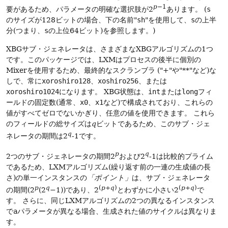
p
−1
要があるため、パラメータの明確な選択肢が2
あります。
(
s
のサイズが128ビットの場合、下の名前"
sh
"を使用して、
s
の上半
分(つまり、
s
の上位64ビット)を参照します。)
XBGサブ・ジェネレータは、さまざまなXBGアルゴリズムの1つ
です。このパッケージでは、LXMはプロセスの後半に個別の
Mixerを使用するため、最終的なスクランブラ ("+"や"**"など)な
しで、常に
xoroshiro128
、
xoshiro256
、または
xoroshiro1024
になります。
XBG状態は、
int
または
long
フィ
ールドの固定数(通常、
x0
、
x1
など)で構成されており、これらの
値がすべてゼロでないかぎり、任意の値を使用できます。
これら
のフィールドの総サイズは
q
ビットであるため、このサブ・ジェ
q
ネレータの期間は2
-1です。
p
q
2つのサブ・ジェネレータの期間2
および2
-1は比較的プライム
であるため、LXMアルゴリズム(繰り返す前の一連の生成値の長
さ)の単一インスタンスの
「ポイント」
は、サブ・ジェネレータ
p
q
(
p
+
q
)
(
p
+
q
)
の期間(2
(2
−1))であり、2
とわずかに小さい2
で
す。
さらに、同じLXMアルゴリズムの2つの異なるインスタンス
で
a
パラメータが異なる場合、生成された値のサイクルは異なりま
す。