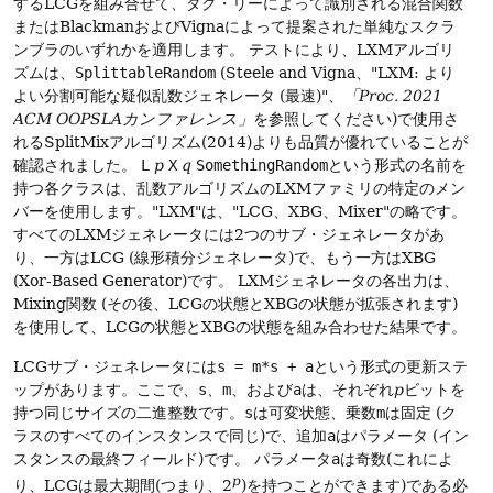
するLCGを組み合せて、ダグ・リーによって識別される混合関数
またはBlackmanおよびVignaによって提案された単純なスクラ
ンブラのいずれかを適用します。
テストにより、LXMアルゴリ
ズムは、
SplittableRandom
(Steele and Vigna、"LXM: より
よい分割可能な疑似乱数ジェネレータ (最速)"、
「Proc. 2021
ACM OOPSLAカンファレンス」
を参照してください)で使用さ
れるSplitMixアルゴリズム(2014)よりも品質が優れていることが
確認されました。
L
p
X
q
SomethingRandom
という形式の名前を
持つ各クラスは、乱数アルゴリズムのLXMファミリの特定のメン
バーを使用します。"LXM"は、"LCG、XBG、Mixer"の略です。
すべてのLXMジェネレータには2つのサブ・ジェネレータがあ
り、一方はLCG (線形積分ジェネレータ)で、もう一方はXBG
(Xor-Based Generator)です。
LXMジェネレータの各出力は、
Mixing関数 (その後、LCGの状態とXBGの状態が拡張されます)
を使用して、LCGの状態とXBGの状態を組み合わせた結果です。
LCGサブ・ジェネレータには
s = m*s + a
という形式の更新ステ
ップがあります。ここで、
s
、
m
、および
a
は、それぞれ
p
ビットを
持つ同じサイズの二進整数です。
s
は可変状態、乗数
m
は固定 (ク
ラスのすべてのインスタンスで同じ)で、追加
a
はパラメータ (イン
スタンスの最終フィールド)です。
パラメータ
a
は奇数(これによ
p
り、LCGは最大期間(つまり、2
)を持つことができます)である必