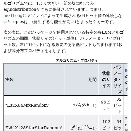
ルゴリズムでは、1より大きい一部の
k
に対して
k
-
equidistributionがさらに保証されています。つまり、
nextLong()
メソッドによって生成される64ビット値の連続しな
い
k
-tuplesは、(発生する可能性が高い)とまったく同一です。
次の表に、このパッケージで使用されている特定の各LXMアルゴ
リズムの期間、状態サイズ(ビット単位)、パラメータ・サイズ(ビ
ット数。常に1ビットになる必要のある低ビットも含まれます)お
よび等分布プロパティを示します。
アルゴリズム・プロパティ
パラ
ne
状態
メー
の
実装
期間
のサ
タ・
の
イズ
サイ
す
ズ
32
96ビ
32
64
"L32X64MixRandom"
ビッ
2
(2
−1)
ット
ト
2
192
64
れ
64
128
"L64X128StarStarRandom"
ビッ
ビッ
2
(2
−1)
等