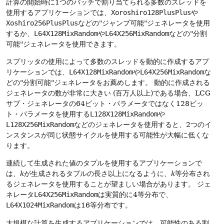
計算の開始時に1つのバッチで割り当てられる多数のスレッドを
使用するアプリケーションでは、
Xoroshiro128PlusPlus
や
Xoshiro256PlusPlus
などの"ジャンプ可能"ジェネレータを使用
するか、
L64X128MixRandom
や
L64X256MixRandom
などの"分割
可能"ジェネレータを使用できます。
スプリッタの使用によって多数のスレッドを動的に作成するアプ
リケーションでは、
L64X128MixRandom
や
L64X256MixRandom
な
どの"分割可能"ジェネレータをお薦めします。
動的に作成される
ジェネレータの数が非常に大きい (百万人以上)である場合、LCG
サブ・ジェネレータの64ビット・パラメータではなく128ビッ
ト・パラメータを使用する
L128X128MixRandom
や
L128X256MixRandom
などのジェネレータを使用すると、2つのイ
ンスタンスが同じ状態サイクルを使用する可能性が大幅に低くな
ります。
連続して生成された値のタプルを使用するアプリケーションで
は、
k
が生成されるタプルの長さ以上になるように、
k
等分布され
るジェネレータを使用することが望ましい場合があります。
ジェ
ネレータ
L64X256MixRandom
は実質的に4等分布で、
L64X1024MixRandom
は16等分布です。
大規模な計算を生成するアプリケーションでは、可能性のある割