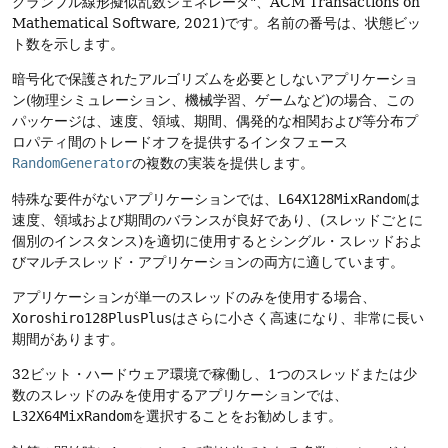
クランブル線形擬似乱数ジェネレータ"、ACM Transactions on
Mathematical Software, 2021)です。名前の番号は、状態ビッ
ト数を示します。
暗号化で保護されたアルゴリズムを必要としないアプリケーショ
ン(物理シミュレーション、機械学習、ゲームなど)の場合、この
パッケージは、速度、領域、期間、偶発的な相関および等分布プ
ロパティ間のトレードオフを提供するインタフェース
RandomGenerator
の複数の実装を提供します。
特殊な要件がないアプリケーションでは、
L64X128MixRandom
は
速度、領域および期間のバランスが良好であり、(スレッドごとに
個別のインスタンス)を適切に使用するとシングル・スレッドおよ
びマルチスレッド・アプリケーションの両方に適しています。
アプリケーションが単一のスレッドのみを使用する場合、
Xoroshiro128PlusPlus
はさらに小さく高速になり、非常に長い
期間があります。
32ビット・ハードウェア環境で稼働し、1つのスレッドまたは少
数のスレッドのみを使用するアプリケーションでは、
L32X64MixRandom
を選択することをお勧めします。