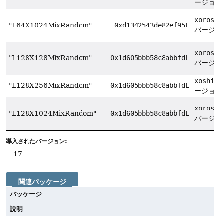
ージョン
xorosh
"L64X1024MixRandom"
0xd1342543de82ef95L
バージョ
xorosh
"L128X128MixRandom"
0x1d605bbb58c8abbfdL
バージョ
xoshir
"L128X256MixRandom"
0x1d605bbb58c8abbfdL
ージョン
xorosh
"L128X1024MixRandom"
0x1d605bbb58c8abbfdL
バージョ
導入されたバージョン:
17
関連パッケージ
パッケージ
説明