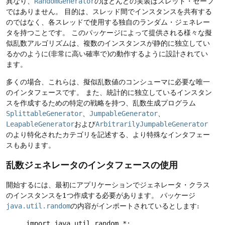
異なり、
RandomGenerator
のほとんどの実装はスレッド・セーフ
ではありません。
目的は、スレッド間でインスタンスを共有する
のではなく、各スレッドで使用する独自のランダム・ジェネレー
タを持つことです。
このパッケージによって提供される様々な擬
似乱数アルゴリズムは、複数のインスタンスが静的に独立してい
るかのように(非常に高い確率で)の動作するように設計されてい
ます。
多くの場合、これらは、擬似乱数値のコンシューマに必要な唯一
のインタフェースです。
また、統計的に独立しているインスタン
スを作成するための特定の戦略を持つ、乱数生成プログラム
SplittableGenerator
、
JumpableGenerator
、
LeapableGenerator
および
ArbitrarilyJumpableGenerator
のより特化されたカテゴリを記述する、より特殊なインタフェー
スもあります。
乱数ジェネレータのインタフェースの使用
開始するには、最初にアプリケーションでジェネレータ・クラス
のインスタンスを1つ作成する必要があります。
パッケージ
java.util.random
の内容がインポートされているとします:
import java.util.random.*;