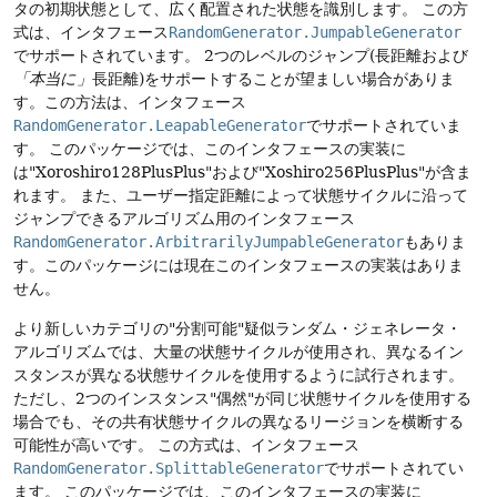
タの初期状態として、広く配置された状態を識別します。
この方
式は、インタフェース
RandomGenerator.JumpableGenerator
でサポートされています。
2つのレベルのジャンプ(長距離および
「本当に」
長距離)をサポートすることが望ましい場合がありま
す。この方法は、インタフェース
RandomGenerator.LeapableGenerator
でサポートされていま
す。
このパッケージでは、このインタフェースの実装に
は"Xoroshiro128PlusPlus"および"Xoshiro256PlusPlus"が含ま
れます。
また、ユーザー指定距離によって状態サイクルに沿って
ジャンプできるアルゴリズム用のインタフェース
RandomGenerator.ArbitrarilyJumpableGenerator
もありま
す。このパッケージには現在このインタフェースの実装はありま
せん。
より新しいカテゴリの"分割可能"疑似ランダム・ジェネレータ・
アルゴリズムでは、大量の状態サイクルが使用され、異なるイン
スタンスが異なる状態サイクルを使用するように試行されます。
ただし、2つのインスタンス"偶然"が同じ状態サイクルを使用する
場合でも、その共有状態サイクルの異なるリージョンを横断する
可能性が高いです。
この方式は、インタフェース
RandomGenerator.SplittableGenerator
でサポートされてい
ます。
このパッケージでは、このインタフェースの実装に