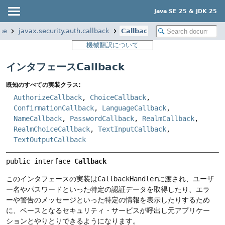
Java SE 25 & JDK 25
se
javax.security.auth.callback
Callback
機械翻訳について
インタフェースCallback
既知のすべての実装クラス:
AuthorizeCallback
,
ChoiceCallback
,
ConfirmationCallback
,
LanguageCallback
,
NameCallback
,
PasswordCallback
,
RealmCallback
,
RealmChoiceCallback
,
TextInputCallback
,
TextOutputCallback
public interface 
Callback
このインタフェースの実装は
CallbackHandler
に渡され、ユーザ
ー名やパスワードといった特定の認証データを取得したり、エラ
ーや警告のメッセージといった特定の情報を表示したりするため
に、ベースとなるセキュリティ・サービスが呼出し元アプリケー
ションとやりとりできるようになります。