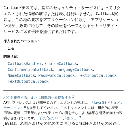
Callback
実装では、基底のセキュリティ・サービスによってリク
エストされた情報の取得または表示は行いません。
Callback
実
装は、この種の要求をアプリケーションに渡し、アプリケーショ
ン側が、必要に応じて、その情報をベースとなるセキュリティ・
サービスに返す手段を提供するだけです。
導入されたバージョン:
1.4
関連項目:
CallbackHandler
ChoiceCallback
ConfirmationCallback
LanguageCallback
NameCallback
PasswordCallback
TextInputCallback
TextOutputCallback
バグを報告する、または機能強化を提案する
APIリファレンスおよび開発者のドキュメントの詳細は、
「Java SEドキュメン
テーション」
を参照してください。このドキュメントには、概念的な概要、
用語の定義、回避策および作業コードの例を含む、より詳細な開発者向けの説
その他のバージョン。
明が含まれています。
Javaは、米国およびその他の国におけるOracleおよびその関連会