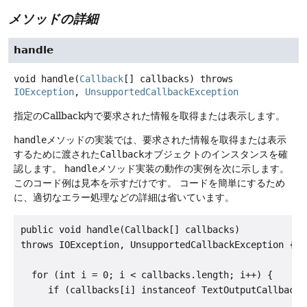
メソッドの詳細
handle
void
handle
(
Callback
[] callbacks)
throws
IOException
, 
UnsupportedCallbackException
指定のCallback内で要求された情報を取得または表示します。
handle
メソッドの実装では、要求された情報を取得または表示
するために渡された
Callback
オブジェクトのインスタンスを確
認します。
handle
メソッド実装の動作の実例を次に示します。
このコード例は見本を示すだけです。
コードを簡単にするため
に、適切なエラー処理などの詳細は省いています。
public void handle(Callback[] callbacks)

throws IOException, UnsupportedCallbackException {

  for (int i = 0; i < callbacks.length; i++) {

     if (callbacks[i] instanceof TextOutputCallback) 