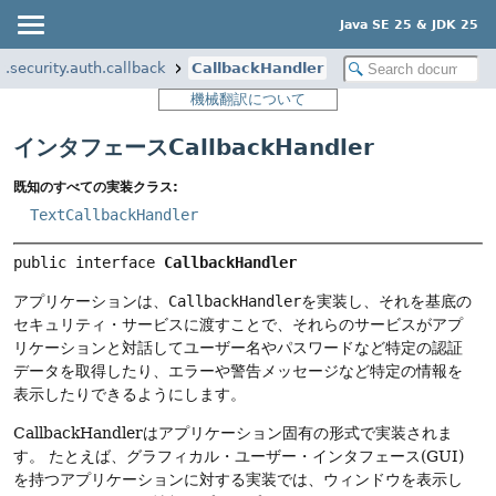
Java SE 25 & JDK 25
x.security.auth.callback
CallbackHandler
機械翻訳について
インタフェースCallbackHandler
既知のすべての実装クラス:
TextCallbackHandler
public interface 
CallbackHandler
アプリケーションは、
CallbackHandler
を実装し、それを基底の
セキュリティ・サービスに渡すことで、それらのサービスがアプ
リケーションと対話してユーザー名やパスワードなど特定の認証
データを取得したり、エラーや警告メッセージなど特定の情報を
表示したりできるようにします。
CallbackHandlerはアプリケーション固有の形式で実装されま
す。
たとえば、グラフィカル・ユーザー・インタフェース(GUI)
を持つアプリケーションに対する実装では、ウィンドウを表示し