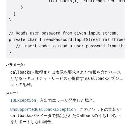
                 (callbacks[i], "Unrecognized Callbac
     }

  }

}

// Reads user password from given input stream.

private char[] readPassword(InputStream in) throws IO
   // insert code to read a user password from the in
パラメータ:
callbacks
- 取得または表示を要求された情報を含むベース
となるセキュリティ・サービスが提供する
Callback
オブジェ
クトの配列。
スロー:
IOException
- 入出力エラーが発生した場合。
UnsupportedCallbackException
- このメソッドの実装が
callbacks
パラメータで指定されたCallbackのうち1つ以上
をサポートしない場合。