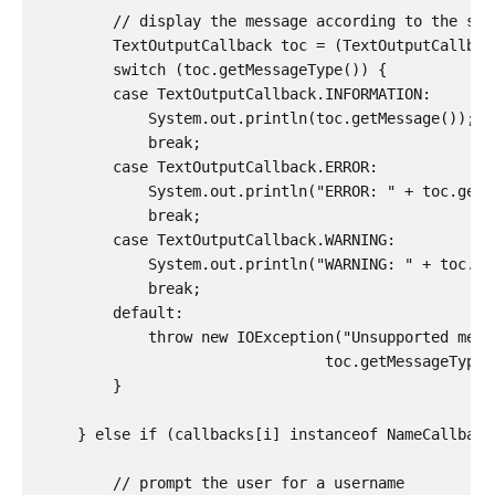
         // display the message according to the spec
         TextOutputCallback toc = (TextOutputCallback
         switch (toc.getMessageType()) {

         case TextOutputCallback.INFORMATION:

             System.out.println(toc.getMessage());

             break;

         case TextOutputCallback.ERROR:

             System.out.println("ERROR: " + toc.getMe
             break;

         case TextOutputCallback.WARNING:

             System.out.println("WARNING: " + toc.get
             break;

         default:

             throw new IOException("Unsupported messa
                                 toc.getMessageType()
         }

     } else if (callbacks[i] instanceof NameCallback)
         // prompt the user for a username
