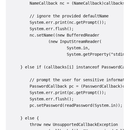
         NameCallback nc = (NameCallback)callbacks[i]
         // ignore the provided defaultName

         System.err.print(nc.getPrompt());

         System.err.flush();

         nc.setName((new BufferedReader

                 (new InputStreamReader(

                         System.in,

                         System.getProperty("stdin.e
     } else if (callbacks[i] instanceof PasswordCallb
         // prompt the user for sensitive information
         PasswordCallback pc = (PasswordCallback)call
         System.err.print(pc.getPrompt());

         System.err.flush();

         pc.setPassword(readPassword(System.in));

     } else {

         throw new UnsupportedCallbackException
