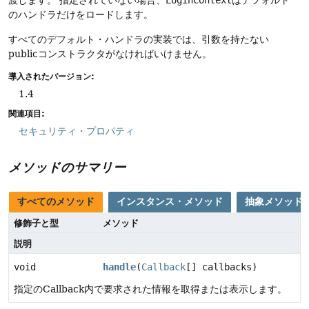
渡します。
指定されていない場合、
LoginContext
はデフォルト
のハンドラだけをロードします。
すべてのデフォルト・ハンドラの実装では、引数を持たない
publicコンストラクタがなければいけません。
導入されたバージョン:
1.4
関連項目:
セキュリティ・プロパティ
メソッドのサマリー
すべてのメソッド
インスタンス・メソッド
抽象メソッド
修飾子と型
メソッド
説明
void
handle
(
Callback
[] callbacks)
指定のCallback内で要求された情報を取得または表示します。