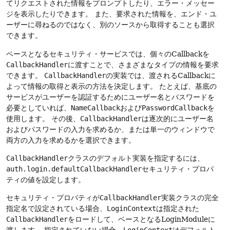
てリクエストされた情報をプロンプトしたり、エラー・メッセー
ジを表示したりできます。
また、要求された情報を、エンド・ユ
ーザーに尋ねるのではなく、別のソースから取得することも選択
できます。
ベースとなるセキュリティ・サービスでは、個々のCallbackを
CallbackHandler
に渡すことで、さまざまなタイプの情報を要求
できます。
CallbackHandler
の実装では、渡されるCallbackに
よって情報の取得と表示の方法を決定します。
たとえば、基底の
サービスがユーザーを認証するためにユーザー名とパスワードを
必要としていれば、
NameCallback
および
PasswordCallback
を
使用します。
その後、
CallbackHandler
は逐次的にユーザー名
およびパスワードの入力を求めるか、または単一のウィンドウで
両方の入力を求めるかを選択できます。
CallbackHandler
クラスのデフォルト実装を指定するには、
auth.login.defaultCallbackHandler
セキュリティ・プロパ
ティの値を設定します。
セキュリティ・プロパティが
CallbackHandler
実装クラスの完全
指定名で設定されている場合、
LoginContext
は指定された
CallbackHandler
をロードして、ベースとなるLoginModuleに