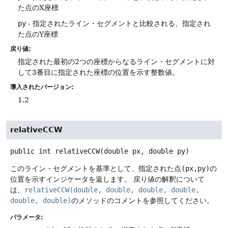
た点のX座標
py
- 指定されたライン・セグメントと比較される、指定され
た点のY座標
戻り値:
指定された最初の2つの座標からなるライン・セグメントに対
して3番目に指定された座標の位置を示す整数値。
導入されたバージョン:
1.2
relativeCCW
public
int
relativeCCW
(double px, double py)
このライン・セグメントを基準として、指定された点
(px,py)
の
位置を示すインジケータを返します。
戻り値の解釈について
は、
relativeCCW(double, double, double, double,
double, double)
のメソッドのコメントを参照してください。
パラメータ: