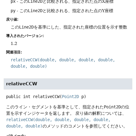
px
- この
Line2D
と比較される、指定された点のX座標
py
- この
Line2D
と比較される、指定された点のY座標
戻り値:
この
Line2D
を基準にした、指定された座標の位置を示す整数
導入されたバージョン:
1.2
関連項目:
relativeCCW(double, double, double, double,
double, double)
relativeCCW
public
int
relativeCCW
(
Point2D
 p)
このライン・セグメントを基準として、指定された
Point2D
の位
置を示すインジケータを返します。
戻り値の解釈については、
relativeCCW(double, double, double, double,
double, double)
のメソッドのコメントを参照してください。