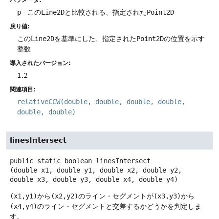
パラメータ:
p
- この
Line2D
と比較される、指定された
Point2D
戻り値:
この
Line2D
を基準にした、指定された
Point2D
の位置を示す
整数
導入されたバージョン:
1.2
関連項目:
relativeCCW(double, double, double, double,
double, double)
linesIntersect
public static
boolean
linesIntersect
(double x1, double y1, double x2, double y2, 
double x3, double y3, double x4, double y4)
(x1,y1)
から
(x2,y2)
のライン・セグメントが
(x3,y3)
から
(x4,y4)
のライン・セグメントと交差するかどうかを判定しま
す。