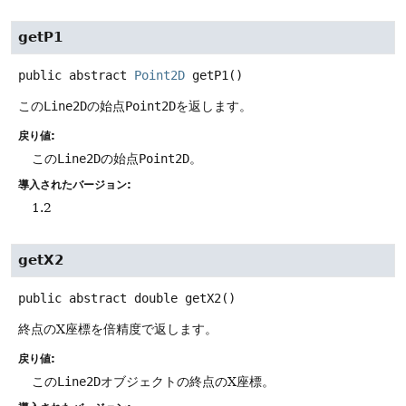
getP1
public abstract
Point2D
getP1
()
この
Line2D
の始点
Point2D
を返します。
戻り値:
この
Line2D
の始点
Point2D
。
導入されたバージョン:
1.2
getX2
public abstract
double
getX2
()
終点のX座標を倍精度で返します。
戻り値:
この
Line2D
オブジェクトの終点のX座標。