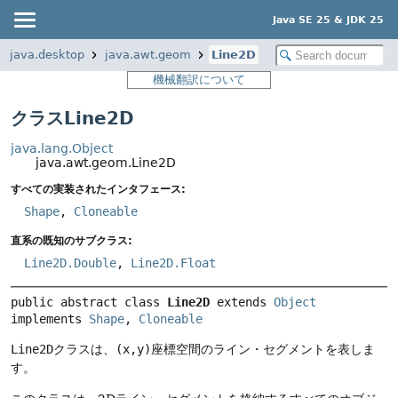
Java SE 25 & JDK 25
java.desktop
java.awt.geom
Line2D
機械翻訳について
クラスLine2D
java.lang.Object
java.awt.geom.Line2D
すべての実装されたインタフェース:
Shape
,
Cloneable
直系の既知のサブクラス:
Line2D.Double
,
Line2D.Float
public abstract class 
Line2D
extends 
Object
implements 
Shape
, 
Cloneable
Line2D
クラスは、
(x,y)
座標空間のライン・セグメントを表しま
す。