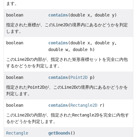
ます。
boolean
contains
(double x, double y)
指定された座標が、この
Line2D
の境界内にあるかどうかを判定
します。
boolean
contains
(double x, double y,
double w, double h)
この
Line2D
の内部が、指定された矩形座標セットを完全に内包
するかどうかを判定します。
boolean
contains
(
Point2D
p)
指定された
Point2D
が、この
Line2D
の境界内にあるかどうかを
判定します。
boolean
contains
(
Rectangle2D
r)
この
Line2D
の内部が、指定された
Rectangle2D
を完全に内包す
るかどうかを判定します。
Rectangle
getBounds
()