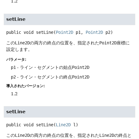
1.2
setLine
public
void
setLine
(
Point2D
 p1, 
Point2D
 p2)
この
Line2D
の両方の終点の位置を、指定された
Point2D
座標に
設定します。
パラメータ:
p1
- ライン・セグメントの始点
Point2D
p2
- ライン・セグメントの終点
Point2D
導入されたバージョン:
1.2
setLine
public
void
setLine
(
Line2D
 l)
この
Line2D
の両方の終点の位置を、指定された
Line2D
の終点と