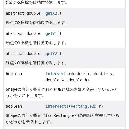
始点のX座標を倍精度で返します。
abstract double
getX2
()
終点のX座標を倍精度で返します。
abstract double
getY1
()
始点のY座標を倍精度で返します。
abstract double
getY2
()
終点のY座標を倍精度で返します。
boolean
intersects
(double x, double y,
double w, double h)
Shape
の内部が指定された矩形領域の内部と交差しているかど
うかをテストします。
boolean
intersects
(
Rectangle2D
r)
Shape
の内部が指定された
Rectangle2D
の内部と交差している
かどうかをテストします。