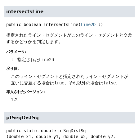
intersectsLine
public
boolean
intersectsLine
(
Line2D
 l)
指定されたライン・セグメントがこのライン・セグメントと交差
するかどうかを判定します。
パラメータ:
l
- 指定された
Line2D
戻り値:
このライン・セグメントと指定されたライン・セグメントが
互いに交差する場合は
true
、それ以外の場合は
false
。
導入されたバージョン:
1.2
ptSegDistSq
public static
double
ptSegDistSq
(double x1, double y1, double x2, double y2, 