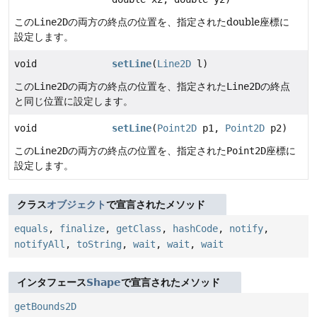
この
Line2D
の両方の終点の位置を、指定されたdouble座標に
設定します。
void
setLine
(
Line2D
l)
この
Line2D
の両方の終点の位置を、指定された
Line2D
の終点
と同じ位置に設定します。
void
setLine
(
Point2D
p1,
Point2D
p2)
この
Line2D
の両方の終点の位置を、指定された
Point2D
座標に
設定します。
クラス
オブジェクト
で宣言されたメソッド
equals
,
finalize
,
getClass
,
hashCode
,
notify
,
notifyAll
,
toString
,
wait
,
wait
,
wait
インタフェース
Shape
で宣言されたメソッド
getBounds2D