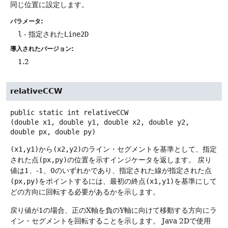
同じ位置に設定します。
パラメータ:
l
- 指定された
Line2D
導入されたバージョン:
1.2
relativeCCW
public static
int
relativeCCW
(double x1, double y1, double x2, double y2, 
double px, double py)
(x1,y1)
から
(x2,y2)
のライン・セグメントを基準として、指定
された点
(px,py)
の位置を示すインジケータを返します。
戻り
値は1、-1、0のいずれかであり、指定された線が指定された点
(px,py)
をポイントするには、最初の終点
(x1,y1)
を基準にして
どの方向に回転する必要があるかを示します。
戻り値が1の場合、正のX軸を負のY軸に向けて移動する方向にラ
イン・セグメントを回転することを示します。
Java 2Dで使用