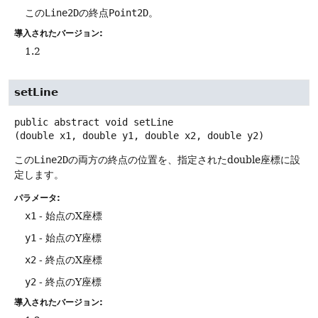
この
Line2D
の終点
Point2D
。
導入されたバージョン:
1.2
setLine
public abstract
void
setLine
(double x1, double y1, double x2, double y2)
この
Line2D
の両方の終点の位置を、指定されたdouble座標に設
定します。
パラメータ:
x1
- 始点のX座標
y1
- 始点のY座標
x2
- 終点のX座標
y2
- 終点のY座標
導入されたバージョン: