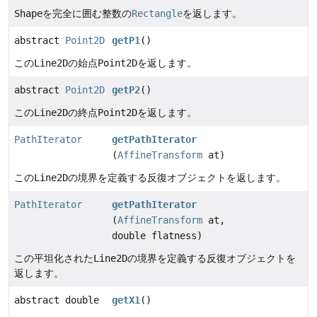
Shape
を完全に囲む整数の
Rectangle
を返します。
abstract
Point2D
getP1
()
この
Line2D
の始点
Point2D
を返します。
abstract
Point2D
getP2
()
この
Line2D
の終点
Point2D
を返します。
PathIterator
getPathIterator
(
AffineTransform
at)
この
Line2D
の境界を定義する反復オブジェクトを返します。
PathIterator
getPathIterator
(
AffineTransform
at,
double flatness)
この平坦化された
Line2D
の境界を定義する反復オブジェクトを
返します。
abstract double
getX1
()