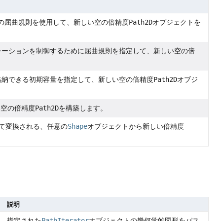
の屈曲規則を使用して、新しい空の倍精度
Path2D
オブジェクトを
レーションを制御するために屈曲規則を指定して、新しい空の倍
。
格納できる初期容量を指定して、新しい空の倍精度
Path2D
オブジ
い空の倍精度
Path2D
を構築します。
て変換される、任意の
Shape
オブジェクトから新しい倍精度
説明
指定された
PathIterator
オブジェクトの幾何学的図形をパス