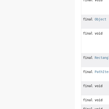
final void
final
Object
final void
final
Rectang
final
PathIte
final void
final void