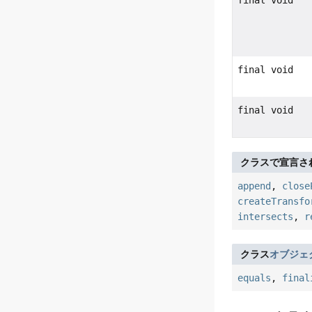
final void
final void
final void
クラスで宣言さ
append
,
close
createTransfo
intersects
,
r
クラス
オブジェ
equals
,
final