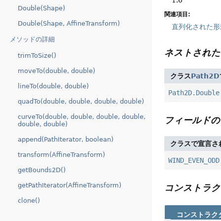
Double(Shape)
関連項目:
Double(Shape, AffineTransform)
直列化された形
メソッドの詳細
ネストされた
trimToSize()
moveTo(double, double)
クラス
Path2D
lineTo(double, double)
Path2D.Double
quadTo(double, double, double, double)
curveTo(double, double, double, double,
フィールドの
double, double)
append(PathIterator, boolean)
クラスで宣言さ
transform(AffineTransform)
WIND_EVEN_ODD
getBounds2D()
getPathIterator(AffineTransform)
コンストラク
clone()
コンストラク