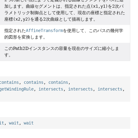
加します。曲線セグメントは、指定された点
(x1,y1)
を2次パ
ラメトリック制御点として使用して、現在の座標と指定された
座標
(x2,y2)
を通る2次曲線として描画します。
指定された
AffineTransform
を使用して、このパスの幾何学
的図形を変換します。
このPath2Dインスタンスの容量を現在のサイズに縮小しま
す。
contains
,
contains
,
contains
,
getWindingRule
,
intersects
,
intersects
,
intersects
,
it
,
wait
,
wait