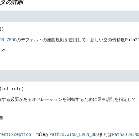
タの詳細
()
ON_ZERO
のデフォルトの屈曲規則を使用して、新しい空の倍精度
Path2
ン:
(int rule)
義する必要があるオペレーションを制御するために屈曲規則を指定して
則
mentException
-
rule
が
Path2D.WIND_EVEN_ODD
または
Path2D.WIN