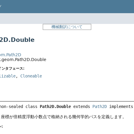
プ
機械翻訳について
2D.Double
t
eom.Path2D
t.geom.Path2D.Double
インタフェース:
lizable
,
Cloneable
non-sealed class 
Path2D.Double
extends 
Path2D
 implements
、座標が倍精度浮動小数点で格納される幾何学的パスを定義します。
: