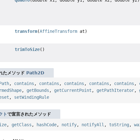
quadTo
(double x1, double y1, double x2, double y2)
transform
(
AffineTransform
at)
trimToSize
()
れたメソッド
Path2D
Path
,
contains
,
contains
,
contains
,
contains
,
contains
,
rmedShape
,
getBounds
,
getCurrentPoint
,
getPathIterator
,
eset
,
setWindingRule
クト
で宣言されたメソッド
ize
,
getClass
,
hashCode
,
notify
,
notifyAll
,
toString
,
wa