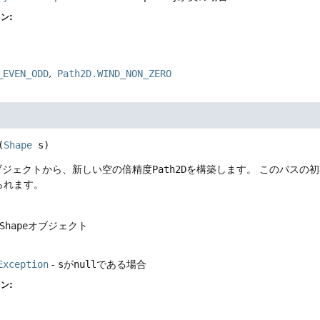
ン:
_EVEN_ODD
Path2D.WIND_NON_ZERO
(
Shape
 s)
ブジェクトから、新しい空の倍精度
Path2D
を構築します。
このパスの初
られます。
Shape
オブジェクト
Exception
-
s
が
null
である場合
ン: