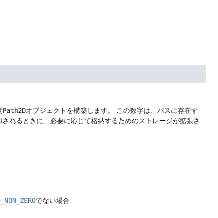
度
Path2D
オブジェクトを構築します。
この数字は、パスに存在す
加されるときに、必要に応じて格納するためのストレージが拡張さ
D_NON_ZERO
でない場合