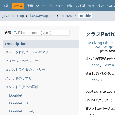
概要
クラス
使用
ツリー
プレビュー
新規
非推奨
索引
検索
ヘル
java.desktop
java.awt.geom
Path2D
Double
内容
クラスPath
java.lang.Objec
Description
java.awt.g
java.aw
ネストされたクラスのサマリー
すべての実装された
フィールドのサマリー
Shape
,
Seria
コンストラクタのサマリー
含まれているクラス:
メソッドのサマリー
Path2D
コンストラクタの詳細
public static 
Double()
Double
クラスは
Double(int)
導入されたバージョン
Double(int, int)
1.6