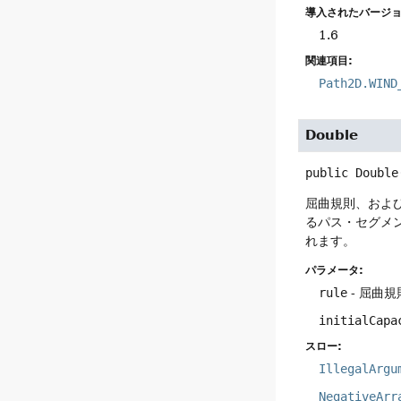
導入されたバージョ
1.6
関連項目:
Path2D.WIND
Double
public
Double
屈曲規則、およ
るパス・セグメ
れます。
パラメータ:
rule
- 屈曲規
initialCapa
スロー:
IllegalArgu
NegativeArr