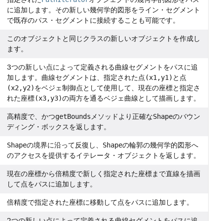
に追加します。その新しい幾何学的図形をライン・セグメント
で既存のパス・セグメントに接続することも可能です。
このオブジェクトと同じクラスの新しいオブジェクトを作成し
ます。
3つの新しい点によって定義される曲線セグメントをパスに追
加します。曲線セグメントは、指定された点
(x1,y1)
と点
(x2,y2)
をベジェ制御点として使用して、現在の座標と指定さ
れた座標
(x3,y3)
の両方を通るベジェ曲線として描画します。
高精度で、かつ
getBounds
メソッドより正確な
Shape
のバウン
ディング・ボックスを返します。
Shape
の境界に沿って反復し、
Shape
の輪郭の幾何学的図形へ
のアクセスを提供するイテレータ・オブジェクトを返します。
現在の座標から倍精度で新しく指定された座標まで直線を描画
して点をパスに追加します。
倍精度で指定された座標に移動して点をパスに追加します。
2つの新しい点によって定義される曲線セグメントをパスに追