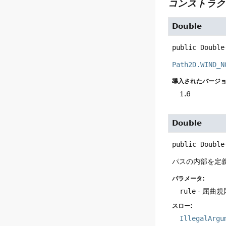
コンストラク
Double
public
Double
Path2D.WIND_N
導入されたバージョ
1.6
Double
public
Double
パスの内部を定
パラメータ:
rule
- 屈曲規
スロー:
IllegalArgu