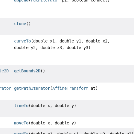
append
(
PathIterator
pi, boolean connect)
clone
()
curveTo
(double x1, double y1, double x2,
double y2, double x3, double y3)
le2D
getBounds2D
()
rator
getPathIterator
(
AffineTransform
at)
lineTo
(double x, double y)
moveTo
(double x, double y)