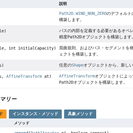
説明
Path2D.WIND_NON_ZERO
のデフォルト
構築します。
パスの内部を定義する必要があるオペ
le)
精度
Path2D
オブジェクトを構築します
屈曲規則、およびパス・セグメントを
le, int initialCapacity)
ェクトを構築します。
任意の
Shape
オブジェクトから、新し
s)
AffineTransform
オブジェクトによっ
s,
AffineTransform
at)
Path2D
オブジェクトを構築します。
マリー
ド
インスタンス・メソッド
具象メソッド
メソッド