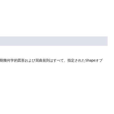
期幾何学的図形および屈曲規則はすべて、指定された
Shape
オブ