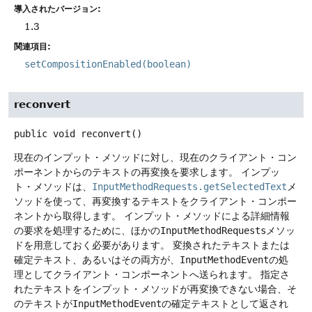
導入されたバージョン:
1.3
関連項目:
setCompositionEnabled(boolean)
reconvert
public
void
reconvert
()
現在のインプット・メソッドに対し、現在のクライアント・コン
ポーネントからのテキストの再変換を要求します。
インプッ
ト・メソッドは、
InputMethodRequests.getSelectedText
メ
ソッドを使って、再変換するテキストをクライアント・コンポー
ネントから取得します。
インプット・メソッドによる詳細情報
の要求を処理するために、ほかの
InputMethodRequests
メソッ
ドを用意しておく必要があります。
変換されたテキストまたは
確定テキスト、あるいはその両方が、
InputMethodEvent
の処
理としてクライアント・コンポーネントへ送られます。
指定さ
れたテキストをインプット・メソッドが再変換できない場合、そ
のテキストが
InputMethodEvent
の確定テキストとして返され