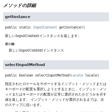
メソッドの詳細
getInstance
public static
InputContext
getInstance
()
新しいInputContextインスタンスを返します。
戻り値:
新しいInputContextインスタンス
selectInputMethod
public
boolean
selectInputMethod
(
Locale
 locale)
指定されたロケールをサポートするインプット・メソッドまたは
キーボードの配置を選択しようとするときに、インプット・メソ
ッドまたはキーボードの配置が正常に選択されたかどうかを示す
値を返します。
インプット・メソッドが選択されるまでは、次
のステップに従います。