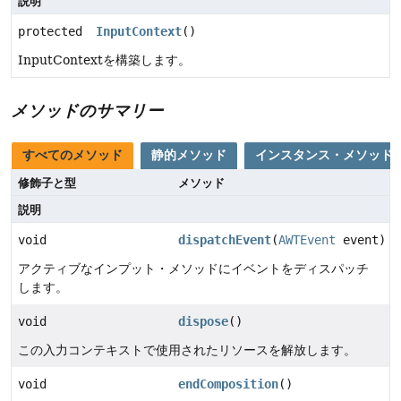
説明
protected
InputContext
()
InputContextを構築します。
メソッドのサマリー
すべてのメソッド
静的メソッド
インスタンス・メソッド
修飾子と型
メソッド
説明
void
dispatchEvent
(
AWTEvent
event)
アクティブなインプット・メソッドにイベントをディスパッチ
します。
void
dispose
()
この入力コンテキストで使用されたリソースを解放します。
void
endComposition
()