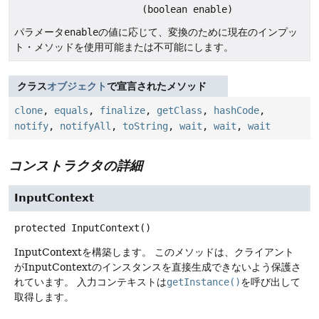
(boolean enable)
パラメータ
enable
の値に応じて、変換のために現在のインプッ
ト・メソッドを使用可能または不可能にします。
クラス
オブジェクト
で宣言されたメソッド
clone
,
equals
,
finalize
,
getClass
,
hashCode
,
notify
,
notifyAll
,
toString
,
wait
,
wait
,
wait
コンストラクタの詳細
InputContext
protected
InputContext
()
InputContextを構築します。
このメソッドは、クライアント
がInputContextのインスタンスを直接生成できないよう保護さ
れています。
入力コンテキストは
getInstance()
を呼び出して
取得します。