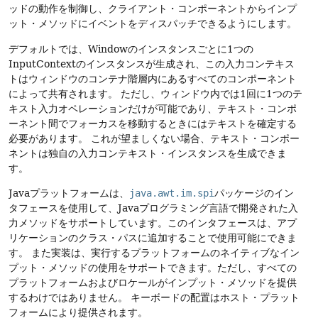
ッドの動作を制御し、クライアント・コンポーネントからインプ
ット・メソッドにイベントをディスパッチできるようにします。
デフォルトでは、Windowのインスタンスごとに1つの
InputContextのインスタンスが生成され、この入力コンテキス
トはウィンドウのコンテナ階層内にあるすべてのコンポーネント
によって共有されます。
ただし、ウィンドウ内では1回に1つのテ
キスト入力オペレーションだけが可能であり、テキスト・コンポ
ーネント間でフォーカスを移動するときにはテキストを確定する
必要があります。
これが望ましくない場合、テキスト・コンポー
ネントは独自の入力コンテキスト・インスタンスを生成できま
す。
Javaプラットフォームは、
java.awt.im.spi
パッケージのイン
タフェースを使用して、Javaプログラミング言語で開発された入
力メソッドをサポートしています。このインタフェースは、アプ
リケーションのクラス・パスに追加することで使用可能にできま
す。
また実装は、実行するプラットフォームのネイティブなイン
プット・メソッドの使用をサポートできます。ただし、すべての
プラットフォームおよびロケールがインプット・メソッドを提供
するわけではありません。
キーボードの配置はホスト・プラット
フォームにより提供されます。