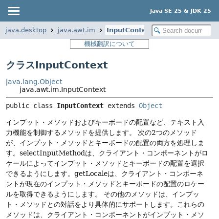
Java SE 25 & JDK 25
java.desktop
java.awt.im
InputContext
機械翻訳について
クラスInputContext
java.lang.Object
java.awt.im.InputContext
public class 
InputContext
extends 
Object
インプット・メソッドおよびキーボードの配置など、テキスト入
力機能を制御するメソッドを提供します。
次の2つのメソッド
が、インプット・メソッドとキーボードの配置の両方を処理しま
す。selectInputMethodは、クライアント・コンポーネントがロ
ケールによってインプット・メソッドとキーボードの配置を選択
できるようにします。getLocaleは、クライアント・コンポーネ
ントが現在のインプット・メソッドとキーボードの配置のロケー
ルを取得できるようにします。
その他のメソッドは、インプッ
ト・メソッドとの対話をより具体的にサポートします。これらの
メソッドは、クライアント・コンポーネントがインプット・メソ