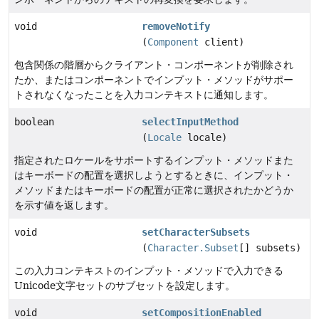
void
removeNotify
(
Component
client)
包含関係の階層からクライアント・コンポーネントが削除され
たか、またはコンポーネントでインプット・メソッドがサポー
トされなくなったことを入力コンテキストに通知します。
boolean
selectInputMethod
(
Locale
locale)
指定されたロケールをサポートするインプット・メソッドまた
はキーボードの配置を選択しようとするときに、インプット・
メソッドまたはキーボードの配置が正常に選択されたかどうか
を示す値を返します。
void
setCharacterSubsets
(
Character.Subset
[] subsets)
この入力コンテキストのインプット・メソッドで入力できる
Unicode文字セットのサブセットを設定します。
void
setCompositionEnabled