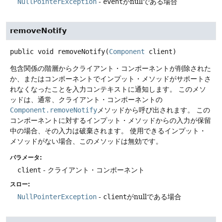
NullPointerException
-
event
がnullである場合
removeNotify
public
void
removeNotify
(
Component
 client)
包含関係の階層からクライアント・コンポーネントが削除された
か、またはコンポーネントでインプット・メソッドがサポートさ
れなくなったことを入力コンテキストに通知します。
このメソ
ッドは、通常、クライアント・コンポーネントの
Component.removeNotify
メソッドから呼び出されます。
この
コンポーネントに対するインプット・メソッドからの入力が保留
中の場合、その入力は破棄されます。
使用できるインプット・
メソッドがない場合、このメソッドは無効です。
パラメータ:
client
- クライアント・コンポーネント
スロー:
NullPointerException
-
client
がnullである場合