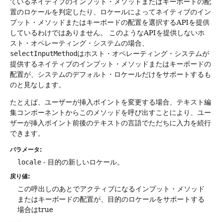
ているネイティブのインプット・メソッドまたはキーボードの配
置のロケールを判定したり、ロケールによってネイティブのイン
プット・メソッドまたはキーボードの配置を選択するAPIを提供
しているわけではありません。
このようなAPIを提供しないホ
スト・オペレーティング・システムの場合、
selectInputMethod
はホスト・オペレーティング・システムが
提供するネイティブのインプット・メソッドまたはキーボードの
配置が、システムのデフォルト・ロケールだけをサポートするも
のと見なします。
たとえば、ユーザーが挿入ポイントを変更する場合、テキスト編
集コンポーネントからこのメソッドを呼び出すことにより、ユー
ザーが挿入ポイント前後のテキストの言語でただちに入力を続行
できます。
パラメータ:
locale
- 目的の新しいロケール。
戻り値:
この呼出しのあとでアクティブになるインプット・メソッド
またはキーボードの配置が、目的のロケールをサポートする
場合はtrue