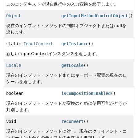
このコンテキストで現在進行中の入力変換を終了します。
Object
getInputMethodControlObject
()
現在のインプット・メソッドの制御オブジェクトまたはnullを
返します。
static
InputContext
getInstance
()
新しいInputContextインスタンスを返します。
Locale
getLocale
()
現在のインプット・メソッドまたはキーボード配置の現在のロ
ケールを返します。
boolean
isCompositionEnabled
()
現在のインプット・メソッドが変換のために使用可能かどうか
判別します。
void
reconvert
()
現在のインプット・メソッドに対し、現在のクライアント・コ
ンポーネントからのテキストの再変換を要求します。