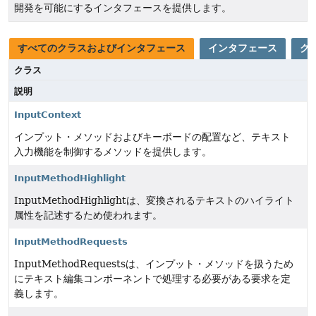
開発を可能にするインタフェースを提供します。
すべてのクラスおよびインタフェース
インタフェース
ク
クラス
説明
InputContext
インプット・メソッドおよびキーボードの配置など、テキスト
入力機能を制御するメソッドを提供します。
InputMethodHighlight
InputMethodHighlightは、変換されるテキストのハイライト
属性を記述するため使われます。
InputMethodRequests
InputMethodRequestsは、インプット・メソッドを扱うため
にテキスト編集コンポーネントで処理する必要がある要求を定
義します。