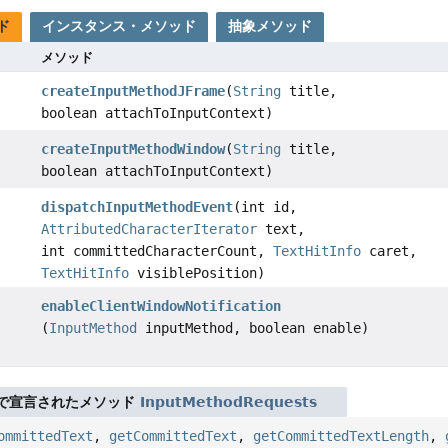
ド
インスタンス・メソッド
抽象メソッド
メソッド
createInputMethodJFrame
(
String
title,
boolean attachToInputContext)
createInputMethodWindow
(
String
title,
boolean attachToInputContext)
dispatchInputMethodEvent
(int id,
AttributedCharacterIterator
text,
int committedCharacterCount,
TextHitInfo
caret,
TextHitInfo
visiblePosition)
enableClientWindowNotification
(
InputMethod
inputMethod, boolean enable)
で宣言されたメソッド
InputMethodRequests
ommittedText
,
getCommittedText
,
getCommittedTextLength
,