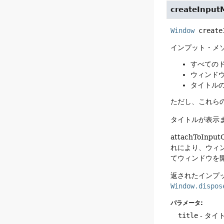
createInpu
Window
create
インプット・メ
すべての
ウィンド
タイトル
ただし、これら
タイトルが表示
attachTo
れにより、ウィ
てウィンドウを
返されたインプ
Window.dispos
パラメータ:
title
- タ