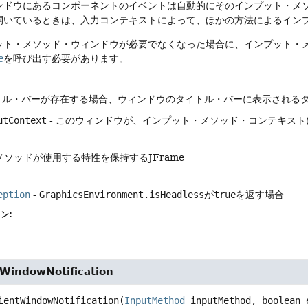
ンドウにあるコンポーネントのイベントは自動的にそのインプット・メ
開いているときは、入力コンテキストによって、ほかの方法によるイン
ット・メソッド・ウィンドウが必要でなくなった場合に、インプット・
e
を呼び出す必要があります。
イトル・バーが存在する場合、ウィンドウのタイトル・バーに表示される
utContext
- このウィンドウが、インプット・メソッド・コンテキス
ソッドが使用する特性を保持するJFrame
eption
-
GraphicsEnvironment.isHeadless
が
true
を返す場合
ン:
tWindowNotification
ientWindowNotification
(
InputMethod
 inputMethod, boolean 