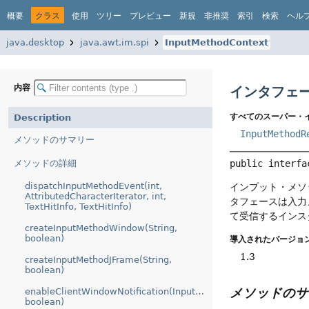
概要
クラス
使用
ツリー
プレビュー
新規
非推奨
索引
検索
ヘル
java.desktop
java.awt.im.spi
InputMethodContext
内容
インタフェース
すべてのスーパー・
Description
InputMethodR
メソッドのサマリー
メソッドの詳細
public interfa
dispatchInputMethodEvent(int,
インプット・メソ
AttributedCharacterIterator, int,
タフェースは入力
TextHitInfo, TextHitInfo)
て受信するインス
createInputMethodWindow(String,
boolean)
導入されたバージョン
1.3
createInputMethodJFrame(String,
boolean)
メソッドのサ
enableClientWindowNotification(InputMethod,
boolean)