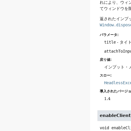
れにより、ウィ
てウィンドウを
返されたインプ
Window.dispos
パラメータ:
title
- タ
attachToInp
戻り値:
インプット・メ
スロー:
HeadlessExc
導入されたバージョ
1.4
enableClien
void
enableCl