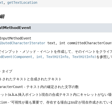
xt
,
getTextLocation
細
utMethodEvent
InputMethodEvent
ibutedCharacterIterator
 text, int committedCharacterCoun
でインプット・メソッド・イベントを作成して、そのイベントをクライ
odEvent(Component, int, TextHitInfo, TextHitInfo)
を参照し
・タイプ
ットされたテキストと合成されたテキスト
aracterCount
- テキスト内の確定された文字の数
レット(a.k.a.挿入ポイント);現在の合成テキスト内にキャレットがない場合
tion
- '可視性が最も重要で、存在する場合はnull'が現在作成され