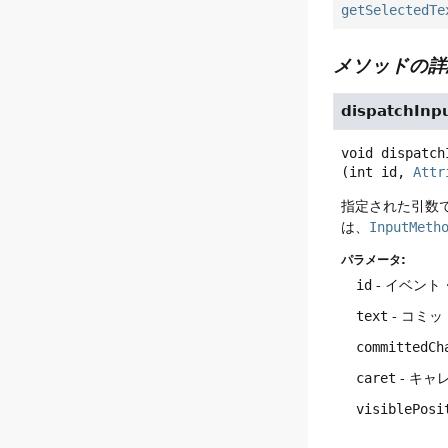
getSelectedTe
メソッドの詳
dispatchInp
void
dispatch
(int id, 
Attr
指定された引数
は、
InputMeth
パラメータ:
id
- イベント
text
- コミ
committedCh
caret
- キャ
visiblePosi