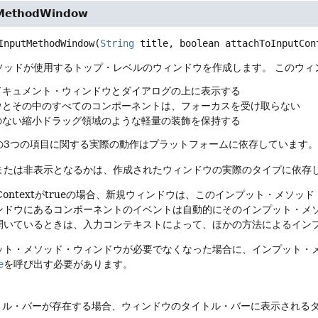
tMethodWindow
InputMethodWindow
(
String
 title, boolean attachToInputCon
ソッドが使用するトップ・レベルのウィンドウを作成します。
このウィ
ドキュメント・ウィンドウとダイアログの上に表示する
ウとその中のすべてのコンポーネントは、フォーカスを受け取らない
のない縮小ドラッグ領域のような軽量の装飾を保持する
の3つの項目に関する実際の動作はプラットフォームに依存しています
または非表示となるかは、作成されたウィンドウの実際のタイプに依存
InputContextがtrueの場合、新規ウィンドウは、このインプット
ンドウにあるコンポーネントのイベントは自動的にそのインプット・メ
開いているときは、入力コンテキストによって、ほかの方法によるイン
ット・メソッド・ウィンドウが必要でなくなった場合に、インプット・
e
を呼び出す必要があります。
イトル・バーが存在する場合、ウィンドウのタイトル・バーに表示される