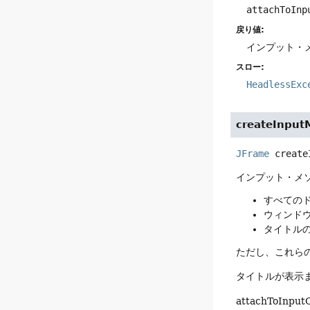
attachToInp
戻り値:
インプット・
スロー:
HeadlessExc
createInput
JFrame
create
インプット・メソ
すべての
ウィンド
タイトル
ただし、これら
タイトルが表示
attachTo