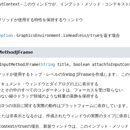
utContext
- このウィンドウが、インプット・メソッド・コンテキス
メソッドが使用する特性を保持するウィンドウ
eption
-
GraphicsEnvironment.isHeadless
が
true
を返す場合
MethodJFrame
InputMethodJFrame
(
String
 title, boolean attachToInputCon
ッドが使用するトップ・レベルのSwing JFrameを作成します。
この
ドキュメント・ウィンドウとダイアログの上に表示する
ウとその中のすべてのコンポーネントは、フォーカスを受け取らない
のない縮小ドラッグ領域のような軽量の装飾を保持する
の3つの項目に関する実際の動作はプラットフォームに依存しています
または非表示となるかは、作成されたウィンドウの実際のタイプに依存
InputContextがtrueの場合、新規ウィンドウは、このインプット