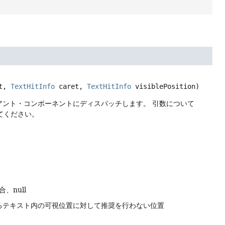
t, 
TextHitInfo
 caret, 
TextHitInfo
 visiblePosition)
アント・コンポーネントにディスパッチします。
引数について
てください。
、null
ているテキスト内の可視位置に対して推奨を行わない位置