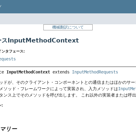
プ
機械翻訳について
InputMethodContext
インタフェース:
equests
ce 
InputMethodContext
 extends 
InputMethodRequests
ッドが、そのクライアント・コンポーネントとの通信またはほかのサー
メソッド・フレームワークによって実装され、入力メソッドは
InputMe
タンス上でそのメソッドを呼び出します。
これ以外の実装者または呼
:
マリー