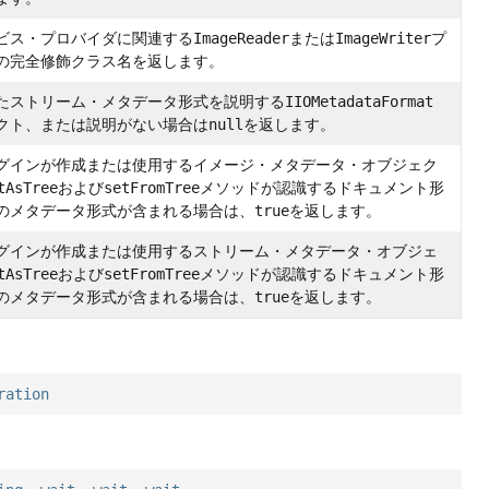
ビス・プロバイダに関連する
ImageReader
または
ImageWriter
プ
の完全修飾クラス名を返します。
たストリーム・メタデータ形式を説明する
IIOMetadataFormat
クト、または説明がない場合は
null
を返します。
グインが作成または使用するイメージ・メタデータ・オブジェク
tAsTree
および
setFromTree
メソッドが認識するドキュメント形
のメタデータ形式が含まれる場合は、
true
を返します。
グインが作成または使用するストリーム・メタデータ・オブジェ
tAsTree
および
setFromTree
メソッドが認識するドキュメント形
のメタデータ形式が含まれる場合は、
true
を返します。
ration