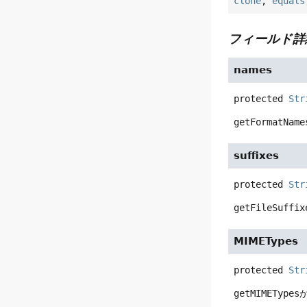
clone
,
equals
フィールド詳
names
protected
Str
getFormatName
suffixes
protected
Str
getFileSuffix
MIMETypes
protected
Str
getMIMETypes