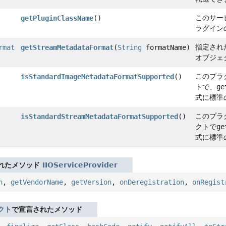
このサー
getPluginClassName
()
ラグイン
指定され
rmat
getStreamMetadataFormat
(
String
formatName)
オブジェ
このプラ
isStandardImageMetadataFormatSupported
()
トで、
ge
式に標準
このプラ
isStandardStreamMetadataFormatSupported
()
クトで
ge
式に標準
れたメソッド
IIOServiceProvider
n
,
getVendorName
,
getVersion
,
onDeregistration
,
onRegist
クト
で宣言されたメソッド