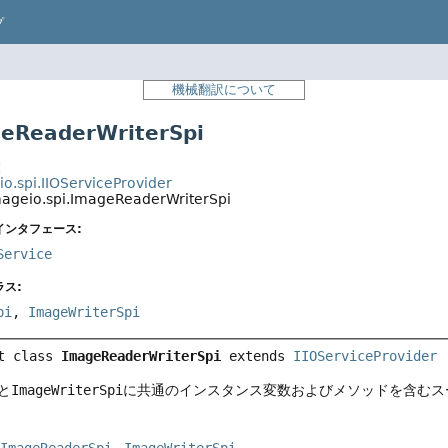
プ
機械翻訳について
ReaderWriterSpi
t
o.spi.IIOServiceProvider
mageio.spi.ImageReaderWriterSpi
インタフェース:
Service
ス:
pi
,
ImageWriterSpi
t class 
ImageReaderWriterSpi
extends 
IIOServiceProvider
と
ImageWriterSpi
に共通のインスタンス変数およびメソッドを含むス
ImageReaderSpi
ImageWriterSpi