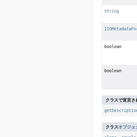
String
IIOMetadataFo
boolean
boolean
クラスで宣言さ
getDescriptio
クラス
オブジェ