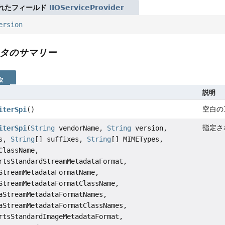
れたフィールド
IIOServiceProvider
ersion
タのサマリー
タ
説明
空白の
iterSpi
()
指定さ
iterSpi
(
String
vendorName,
String
version,
es,
String
[] suffixes,
String
[] MIMETypes,
ClassName,
rtsStandardStreamMetadataFormat,
treamMetadataFormatName,
treamMetadataFormatClassName,
aStreamMetadataFormatNames,
aStreamMetadataFormatClassNames,
rtsStandardImageMetadataFormat,