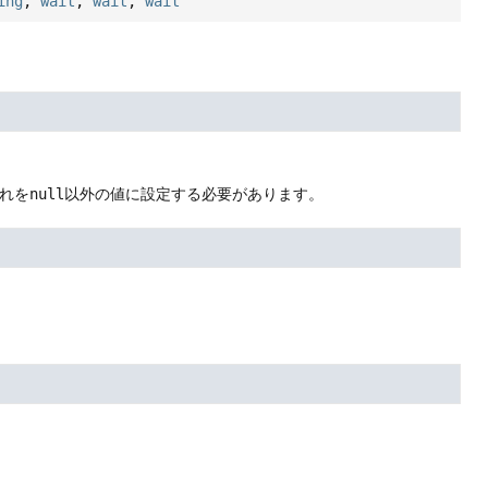
ing
,
wait
,
wait
,
wait
れを
null
以外の値に設定する必要があります。