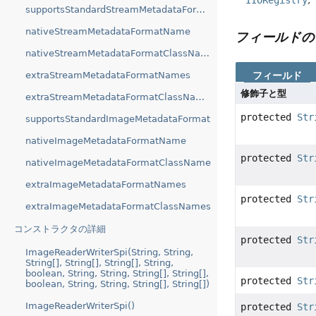
supportsStandardStreamMetadataFormat
nativeStreamMetadataFormatName
フィールドの
nativeStreamMetadataFormatClassName
extraStreamMetadataFormatNames
フィールド
修飾子と型
extraStreamMetadataFormatClassNames
protected
Str
supportsStandardImageMetadataFormat
nativeImageMetadataFormatName
protected
Str
nativeImageMetadataFormatClassName
extraImageMetadataFormatNames
protected
Str
extraImageMetadataFormatClassNames
コンストラクタの詳細
protected
Str
ImageReaderWriterSpi(String, String,
String[], String[], String[], String,
boolean, String, String, String[], String[],
protected
Str
boolean, String, String, String[], String[])
ImageReaderWriterSpi()
protected
Str