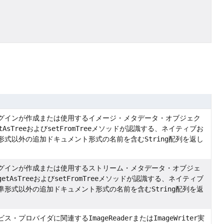
グインが作成または使用するイメージ・メタデータ・オブジェク
tAsTree
および
setFromTree
メソッドが認識する、ネイティブお
形式以外の追加ドキュメント形式の名前を含む
String
配列を返し
グインが作成または使用するストリーム・メタデータ・オブジェ
getAsTree
および
setFromTree
メソッドが認識する、ネイティブ
準形式以外の追加ドキュメント形式の名前を含む
String
配列を返
ビス・プロバイダに関連する
ImageReader
または
ImageWriter
実