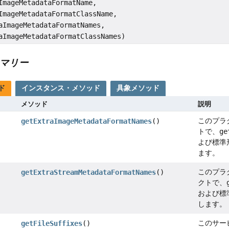
mageMetadataFormatName,
mageMetadataFormatClassName,
aImageMetadataFormatNames,
aImageMetadataFormatClassNames)
マリー
ド
インスタンス・メソッド
具象メソッド
メソッド
説明
このプラ
getExtraImageMetadataFormatNames
()
トで、
ge
よび標準
ます。
このプラ
getExtraStreamMetadataFormatNames
()
クトで、
および標
します。
このサー
getFileSuffixes
()