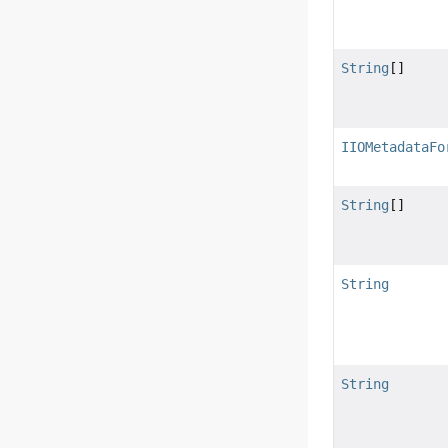
String
[]
IIOMetadataFo
String
[]
String
String