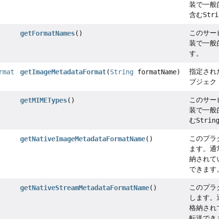
装で一般
含む
Stri
このサー
getFormatNames
()
装で一般
す。
指定され
rmat
getImageMetadataFormat
(
String
formatName)
ブジェク
このサー
getMIMETypes
()
装で一般
む
Strin
このプラ
getNativeImageMetadataFormatName
()
ます。通
納されて
できます
このプラ
getNativeStreamMetadataFormatName
()
します。
格納され
転送でき