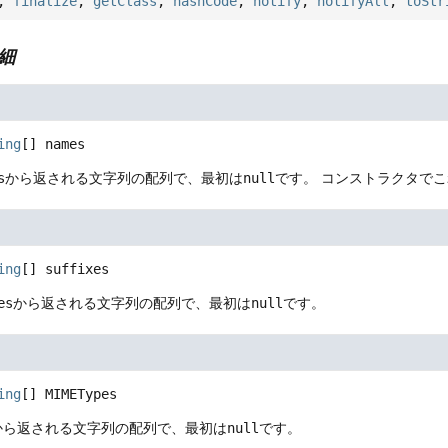
,
finalize
,
getClass
,
hashCode
,
notify
,
notifyAll
,
toStr
細
ing
[]
names
s
から返される文字列の配列で、最初は
null
です。
コンストラクタでこ
ing
[]
suffixes
es
から返される文字列の配列で、最初は
null
です。
ing
[]
MIMETypes
から返される文字列の配列で、最初は
null
です。