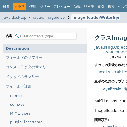
概要
クラス
使用
ツリー
プレビュー
新規
非推奨
索引
検索
ヘル
java.desktop
javax.imageio.spi
ImageReaderWriterSpi
内容
クラスImage
java.lang.Objec
Description
javax.imagei
javax.i
フィールドのサマリー
すべての実装された
コンストラクタのサマリー
Registerable
メソッドのサマリー
直系の既知のサブクラ
フィールド詳細
ImageReaderS
names
public abstrac
suffixes
ImageReaderSpi
MIMETypes
関連項目:
pluginClassName
IIORegistry