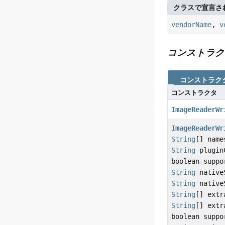
クラスで宣言さ
vendorName
,
v
コンストラク
コンストラク
コンストラクタ
ImageReaderWr
ImageReaderWr
String
[] nam
String
plugin
boolean suppo
String
nativeS
String
nativeS
String
[] extr
String
[] extr
boolean suppo