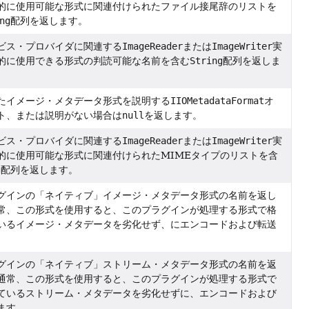
的に使用可能な形式に関連付けられたファイル接尾辞のリストを
ng
配列を返します。
ビス・プロバイダに関連する
ImageReader
または
ImageWriter
実
的に使用できる形式の判読可能な名前を含む
String
配列を返しま
たイメージ・メタデータ形式を説明する
IIOMetadataFormat
オ
ト、または説明がない場合は
null
を返します。
ビス・プロバイダに関連する
ImageReader
または
ImageWriter
実
的に使用可能な形式に関連付けられたMIMEタイプのリストを含
g
配列を返します。
グインの「ネイティブ」イメージ・メタデータ形式の名前を返し
常、この形式を使用すると、このプラグインが処理する形式で格
いるイメージ・メタデータを劣化せず、にエンコードおよび転送
。
グインの「ネイティブ」ストリーム・メタデータ形式の名前を返
通常、この形式を使用すると、このプラグインが処理する形式で
ているストリーム・メタデータを劣化せずに、エンコードおよび
ます。