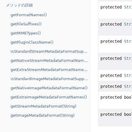
メソッドの詳細
protected
Str
getFormatNames()
getFileSuffixes()
protected
Str
getMIMETypes()
protected
Str
getPluginClassName()
isStandardStreamMetadataFormatSupported()
protected
Str
getNativeStreamMetadataFormatName()
getExtraStreamMetadataFormatNames()
protected
Str
isStandardImageMetadataFormatSupported()
protected
Str
getNativeImageMetadataFormatName()
getExtraImageMetadataFormatNames()
protected boo
getStreamMetadataFormat(String)
protected boo
getImageMetadataFormat(String)