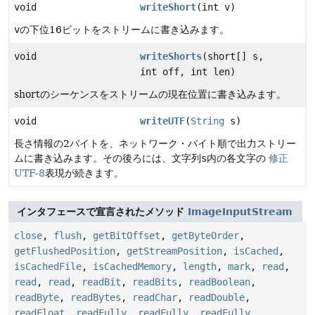
void
writeShort
(int v)
v
の下位16ビットをストリームに書き込みます。
void
writeShorts
(short[] s,
int off, int len)
shortのシーケンスをストリームの現在位置に書き込みます。
void
writeUTF
(
String
s)
長さ情報の2バイトを、ネットワーク・バイト順で出力ストリー
ムに書き込みます。その後ろには、文字列
s
内の各文字の
修正
UTF-8
表現が続きます。
インタフェースで宣言されたメソッド
ImageInputStream
close
,
flush
,
getBitOffset
,
getByteOrder
,
getFlushedPosition
,
getStreamPosition
,
isCached
,
isCachedFile
,
isCachedMemory
,
length
,
mark
,
read
,
read
,
read
,
readBit
,
readBits
,
readBoolean
,
readByte
,
readBytes
,
readChar
,
readDouble
,
readFloat
,
readFully
,
readFully
,
readFully
,