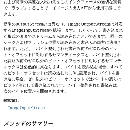
および将来の高速な入出力先をこのインタフェースの適切な実装
で「ラップ」することで、イメージ入出力APIから使用可能にで
きます。
標準の
OutputStream
とは異なり、ImageOutputStreamは対応
する
ImageInputStream
を拡張します。
したがって、書き込まれ
た形式のままでストリームから読み込むことができます。
同一の
シークおよびフラッシュ位置が読み込みと書込みの両方に適用さ
れます。ただし、バイト整列された書込み前のゼロ以外のビッ
ト・オフセットに対応するセマンティックスと、バイト整列され
た読込み前のゼロ以外のビット・オフセットに対応するセマンテ
ィックスは必然的に異なります。
バイトを読み込む場合、すべて
のビット・オフセットは読み込む前に0に設定され、バイトを書
き込む場合、ゼロ以外のビット・オフセットではバイトの残りの
ビットが0として書き込まれます。
バイト整列された書込みは、
次のバイト位置から開始されます。
関連項目:
ImageInputStream
メソッドのサマリー