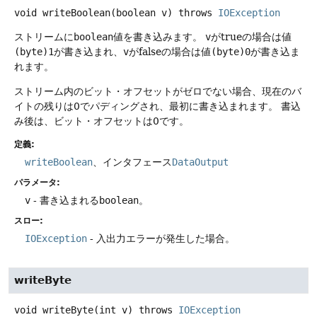
void
writeBoolean
(boolean v)
throws
IOException
ストリームに
boolean
値を書き込みます。
v
がtrueの場合は値
(byte)1
が書き込まれ、
v
がfalseの場合は値
(byte)0
が書き込ま
れます。
ストリーム内のビット・オフセットがゼロでない場合、現在のバ
イトの残りは0でパディングされ、最初に書き込まれます。
書込
み後は、ビット・オフセットは0です。
定義:
writeBoolean
、インタフェース
DataOutput
パラメータ:
v
- 書き込まれる
boolean
。
スロー:
IOException
- 入出力エラーが発生した場合。
writeByte
void
writeByte
(int v)
throws
IOException