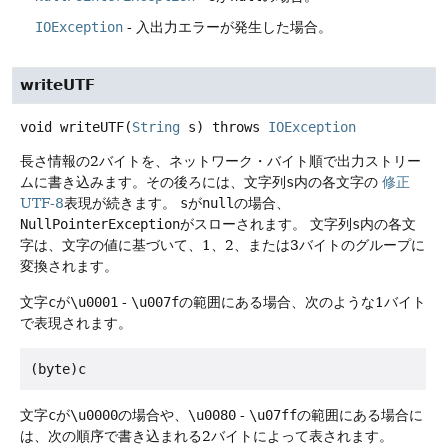
IOException
- 入出力エラーが発生した場合。
writeUTF
void
writeUTF
(
String
 s)
throws
IOException
長さ情報の2バイトを、ネットワーク・バイト順で出力ストリー
ムに書き込みます。その後ろには、文字列
s
内の各文字の
修正
UTF-8
表現が続きます。
s
が
null
の場合、
NullPointerException
がスローされます。
文字列
s
内の各文
字は、文字の値に基づいて、1、2、または3バイトのグループに
変換されます。
文字
c
が
\u0001
-
\u007f
の範囲にある場合、次のような1バイト
で表現されます。
文字
c
が
\u0000
の場合や、
\u0080
-
\u07ff
の範囲にある場合に
は、次の順序で書き込まれる2バイトによって表されます。