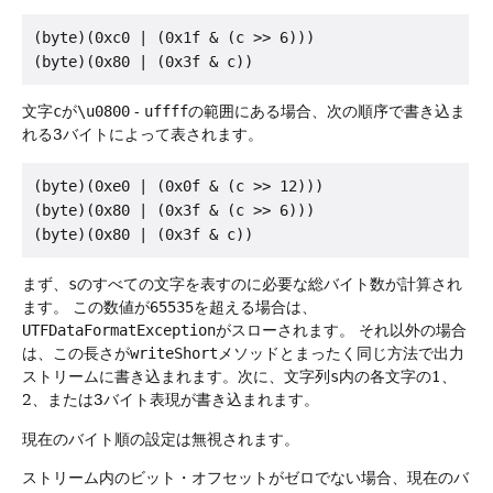
(byte)(0xc0 | (0x1f & (c >> 6)))

文字
c
が
\u0800
-
uffff
の範囲にある場合、次の順序で書き込ま
れる3バイトによって表されます。
(byte)(0xe0 | (0x0f & (c >> 12)))

(byte)(0x80 | (0x3f & (c >> 6)))

まず、
s
のすべての文字を表すのに必要な総バイト数が計算され
ます。
この数値が
65535
を超える場合は、
UTFDataFormatException
がスローされます。
それ以外の場合
は、この長さが
writeShort
メソッドとまったく同じ方法で出力
ストリームに書き込まれます。次に、文字列
s
内の各文字の1、
2、または3バイト表現が書き込まれます。
現在のバイト順の設定は無視されます。
ストリーム内のビット・オフセットがゼロでない場合、現在のバ