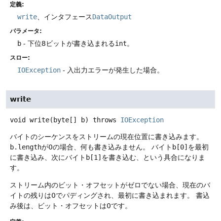
定義:
write
、インタフェース
DataOutput
パラメータ:
b
- 下位8ビットが書き込まれる
int
。
スロー:
IOException
- 入出力エラーが発生した場合。
write
void
write
(byte[] b)
throws
IOException
バイトのシーケンスをストリームの現在位置に書き込みます。
b.length
が0の場合、何も書き込みません。
バイト
b[0]
を最初
に書き込み、次にバイト
b[1]
を書き込む、という具合になりま
す。
ストリーム内のビット・オフセットがゼロでない場合、現在のバ
イトの残りは0でパディングされ、最初に書き込まれます。
書込
み後は、ビット・オフセットは0です。