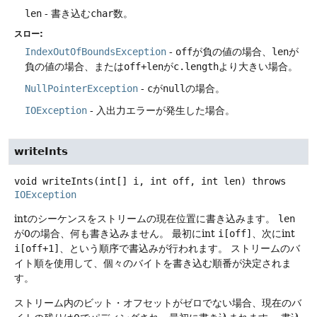
len
- 書き込む
char
数。
スロー:
IndexOutOfBoundsException
-
off
が負の値の場合、
len
が
負の値の場合、または
off+len
が
c.length
より大きい場合。
NullPointerException
-
c
が
null
の場合。
IOException
- 入出力エラーが発生した場合。
writeInts
void
writeInts
(int[] i, int off, int len)
throws
IOException
intのシーケンスをストリームの現在位置に書き込みます。
len
が0の場合、何も書き込みません。
最初にint
i[off]
、次にint
i[off+1]
、という順序で書込みが行われます。
ストリームのバ
イト順を使用して、個々のバイトを書き込む順番が決定されま
す。
ストリーム内のビット・オフセットがゼロでない場合、現在のバ