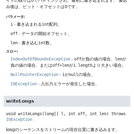
イトの残りは0でパディングされ、最初に書き込まれます。
書込
み後は、ビット・オフセットは0です。
パラメータ:
i
- 書き込まれる
int
配列。
off
- データの開始オフセット。
len
- 書き込む
int
数。
スロー:
IndexOutOfBoundsException
-
off
が負の値の場合、
len
が
負の値の場合、または
off+len
が
i.length
より大きい場合。
NullPointerException
-
i
が
null
の場合。
IOException
- 入出力エラーが発生した場合。
writeLongs
void
writeLongs
(long[] l, int off, int len)
throws
IOException
longのシーケンスをストリームの現在位置に書き込みます。