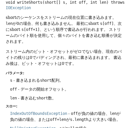
void
writeShorts
(short[] s, int off, int len)
throws
IOException
shortのシーケンスをストリームの現在位置に書き込みます。
len
が0の場合、何も書き込みません。
最初にshort
s[off]
、次
にshort
s[off+1]
、という順序で書込みが行われます。
ストリ
ームのバイト順を使用して、個々のバイトを書き込む順番が決定
されます。
ストリーム内のビット・オフセットがゼロでない場合、現在のバ
イトの残りは0でパディングされ、最初に書き込まれます。
書込
み後は、ビット・オフセットは0です。
パラメータ:
s
- 書き込まれる
short
配列。
off
- データの開始オフセット。
len
- 書き込む
short
数。
スロー:
IndexOutOfBoundsException
-
off
が負の値の場合、
len
が
負の値の場合、または
off+len
が
s.length
より大きい場合。