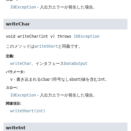
IOException
- 入出力エラーが発生した場合。
writeChar
void
writeChar
(int v)
throws
IOException
このメソッドは
writeShort
と同義です。
定義:
writeChar
、インタフェース
DataOutput
パラメータ:
v
- 書き込まれるchar (符号なしshort)値を含む
int
。
スロー:
IOException
- 入出力エラーが発生した場合。
関連項目:
writeShort(int)
writeInt