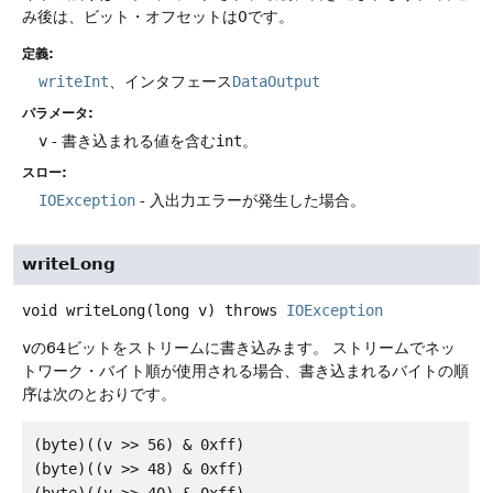
み後は、ビット・オフセットは0です。
定義:
writeInt
、インタフェース
DataOutput
パラメータ:
v
- 書き込まれる値を含む
int
。
スロー:
IOException
- 入出力エラーが発生した場合。
writeLong
void
writeLong
(long v)
throws
IOException
v
の64ビットをストリームに書き込みます。
ストリームでネッ
トワーク・バイト順が使用される場合、書き込まれるバイトの順
序は次のとおりです。
(byte)((v >> 56) & 0xff)

(byte)((v >> 48) & 0xff)

(byte)((v >> 40) & 0xff)
