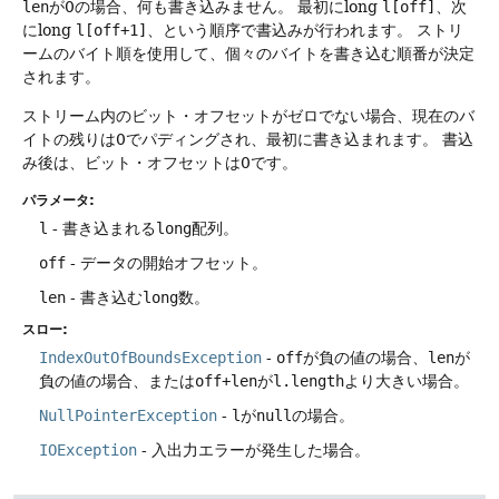
len
が0の場合、何も書き込みません。
最初にlong
l[off]
、次
にlong
l[off+1]
、という順序で書込みが行われます。
ストリ
ームのバイト順を使用して、個々のバイトを書き込む順番が決定
されます。
ストリーム内のビット・オフセットがゼロでない場合、現在のバ
イトの残りは0でパディングされ、最初に書き込まれます。
書込
み後は、ビット・オフセットは0です。
パラメータ:
l
- 書き込まれる
long
配列。
off
- データの開始オフセット。
len
- 書き込む
long
数。
スロー:
IndexOutOfBoundsException
-
off
が負の値の場合、
len
が
負の値の場合、または
off+len
が
l.length
より大きい場合。
NullPointerException
-
l
が
null
の場合。
IOException
- 入出力エラーが発生した場合。