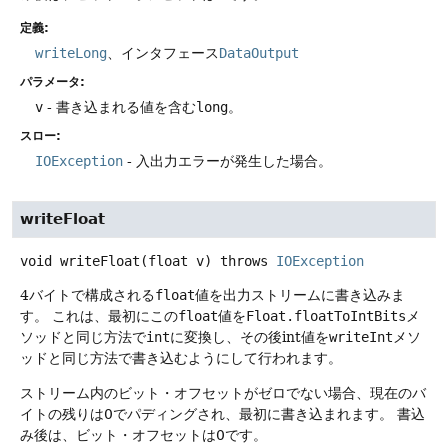
定義:
writeLong
、インタフェース
DataOutput
パラメータ:
v
- 書き込まれる値を含む
long
。
スロー:
IOException
- 入出力エラーが発生した場合。
writeFloat
void
writeFloat
(float v)
throws
IOException
4バイトで構成される
float
値を出力ストリームに書き込みま
す。
これは、最初にこの
float
値を
Float.floatToIntBits
メ
ソッドと同じ方法で
int
に変換し、その後int値を
writeInt
メソ
ッドと同じ方法で書き込むようにして行われます。
ストリーム内のビット・オフセットがゼロでない場合、現在のバ
イトの残りは0でパディングされ、最初に書き込まれます。
書込
み後は、ビット・オフセットは0です。