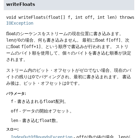
writeFloats
void
writeFloats
(float[] f, int off, int len)
throws
IOException
floatのシーケンスをストリームの現在位置に書き込みます。
len
が0の場合、何も書き込みません。
最初にfloat
f[off]
、次
にfloat
f[off+1]
、という順序で書込みが行われます。
ストリ
ームのバイト順を使用して、個々のバイトを書き込む順番が決定
されます。
ストリーム内のビット・オフセットがゼロでない場合、現在のバ
イトの残りは0でパディングされ、最初に書き込まれます。
書込
み後は、ビット・オフセットは0です。
パラメータ:
f
- 書き込まれる
float
配列。
off
- データの開始オフセット。
len
- 書き込む
float
数。
スロー:
IndexOutOfBoundsException
-
off
が負の値の場合、
len
が