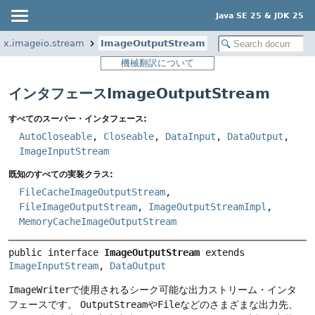
Java SE 25 & JDK 25
ax.imageio.stream
ImageOutputStream
機械翻訳について
インタフェースImageOutputStream
すべてのスーパー・インタフェース:
AutoCloseable
,
Closeable
,
DataInput
,
DataOutput
,
ImageInputStream
既知のすべての実装クラス:
FileCacheImageOutputStream
,
FileImageOutputStream
,
ImageOutputStreamImpl
,
MemoryCacheImageOutputStream
public interface 
ImageOutputStream
 extends 
ImageInputStream
, 
DataOutput
ImageWriter
で使用されるシーク可能な出力ストリーム・インタ
フェースです。
OutputStream
や
File
などのさまざまな出力先、