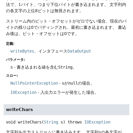
法で、1バイト、つまり下位バイトが書き込まれます。
文字列内
の各文字の上位8ビットは無視されます。
ストリーム内のビット・オフセットがゼロでない場合、現在のバ
イトの残りは0でパディングされ、最初に書き込まれます。
書込
み後は、ビット・オフセットは0です。
定義:
writeBytes
、インタフェース
DataOutput
パラメータ:
s
- 書き込まれる値を含む
String
。
スロー:
NullPointerException
-
s
が
null
の場合。
IOException
- 入出力エラーが発生した場合。
writeChars
void
writeChars
(
String
 s)
throws
IOException
文字列を出力ストリームに書き込みます。
文字列
s
の各文字が、