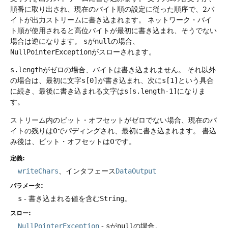
順番に取り出され、現在のバイト順の設定に従った順序で、2バ
イトが出力ストリームに書き込まれます。
ネットワーク・バイ
ト順が使用されると高位バイトが最初に書き込まれ、そうでない
場合は逆になります。
s
が
null
の場合、
NullPointerException
がスローされます。
s.length
がゼロの場合、バイトは書き込まれません。
それ以外
の場合は、最初に文字
s[0]
が書き込まれ、次に
s[1]
という具合
に続き、最後に書き込まれる文字は
s[s.length-1]
になりま
す。
ストリーム内のビット・オフセットがゼロでない場合、現在のバ
イトの残りは0でパディングされ、最初に書き込まれます。
書込
み後は、ビット・オフセットは0です。
定義:
writeChars
、インタフェース
DataOutput
パラメータ:
s
- 書き込まれる値を含む
String
。
スロー:
NullPointerException
-
s
が
null
の場合。