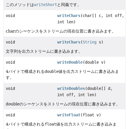
このメソッドは
writeShort
と同義です。
void
writeChars
(char[] c, int off,
int len)
charのシーケンスをストリームの現在位置に書き込みます。
void
writeChars
(
String
s)
文字列を出力ストリームに書き込みます。
void
writeDouble
(double v)
4バイトで構成される
double
値を出力ストリームに書き込みま
す。
void
writeDoubles
(double[] d,
int off, int len)
doubleのシーケンスをストリームの現在位置に書き込みます。
void
writeFloat
(float v)
4バイトで構成される
float
値を出力ストリームに書き込みま