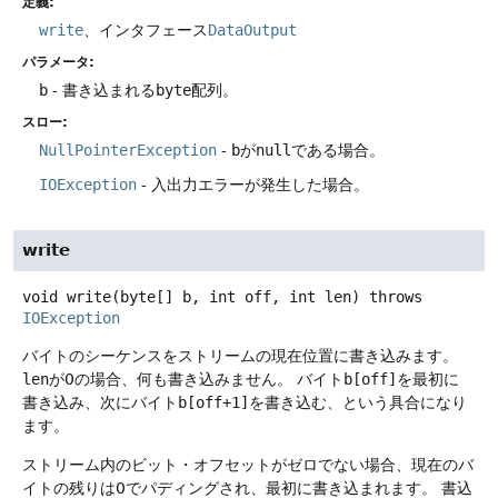
定義:
write
、インタフェース
DataOutput
パラメータ:
b
- 書き込まれる
byte
配列。
スロー:
NullPointerException
-
b
が
null
である場合。
IOException
- 入出力エラーが発生した場合。
write
void
write
(byte[] b, int off, int len)
throws
IOException
バイトのシーケンスをストリームの現在位置に書き込みます。
len
が0の場合、何も書き込みません。
バイト
b[off]
を最初に
書き込み、次にバイト
b[off+1]
を書き込む、という具合になり
ます。
ストリーム内のビット・オフセットがゼロでない場合、現在のバ
イトの残りは0でパディングされ、最初に書き込まれます。
書込