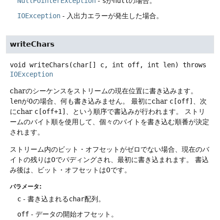
NullPointerException
-
s
が
null
の場合。
IOException
- 入出力エラーが発生した場合。
writeChars
void
writeChars
(char[] c, int off, int len)
throws
IOException
charのシーケンスをストリームの現在位置に書き込みます。
len
が0の場合、何も書き込みません。
最初にchar
c[off]
、次
にchar
c[off+1]
、という順序で書込みが行われます。
ストリ
ームのバイト順を使用して、個々のバイトを書き込む順番が決定
されます。
ストリーム内のビット・オフセットがゼロでない場合、現在のバ
イトの残りは0でパディングされ、最初に書き込まれます。
書込
み後は、ビット・オフセットは0です。
パラメータ:
c
- 書き込まれる
char
配列。
off
- データの開始オフセット。