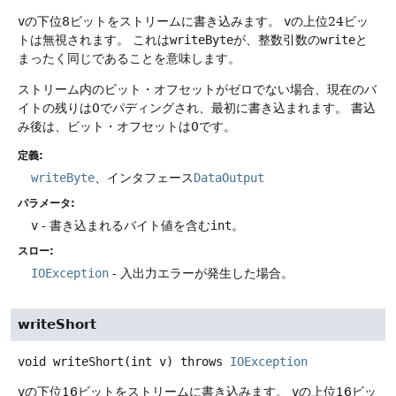
v
の下位8ビットをストリームに書き込みます。
v
の上位24ビッ
トは無視されます。
これは
writeByte
が、整数引数の
write
と
まったく同じであることを意味します。
ストリーム内のビット・オフセットがゼロでない場合、現在のバ
イトの残りは0でパディングされ、最初に書き込まれます。
書込
み後は、ビット・オフセットは0です。
定義:
writeByte
、インタフェース
DataOutput
パラメータ:
v
- 書き込まれるバイト値を含む
int
。
スロー:
IOException
- 入出力エラーが発生した場合。
writeShort
void
writeShort
(int v)
throws
IOException
v
の下位16ビットをストリームに書き込みます。
v
の上位16ビッ