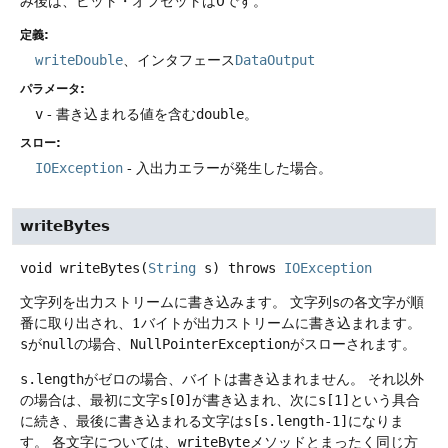
み後は、ビット・オフセットは0です。
定義:
writeDouble
、インタフェース
DataOutput
パラメータ:
v
- 書き込まれる値を含む
double
。
スロー:
IOException
- 入出力エラーが発生した場合。
writeBytes
void
writeBytes
(
String
 s)
throws
IOException
文字列を出力ストリームに書き込みます。
文字列
s
の各文字が順
番に取り出され、1バイトが出力ストリームに書き込まれます。
s
が
null
の場合、
NullPointerException
がスローされます。
s.length
がゼロの場合、バイトは書き込まれません。
それ以外
の場合は、最初に文字
s[0]
が書き込まれ、次に
s[1]
という具合
に続き、最後に書き込まれる文字は
s[s.length-1]
になりま
す。
各文字については、
writeByte
メソッドとまったく同じ方