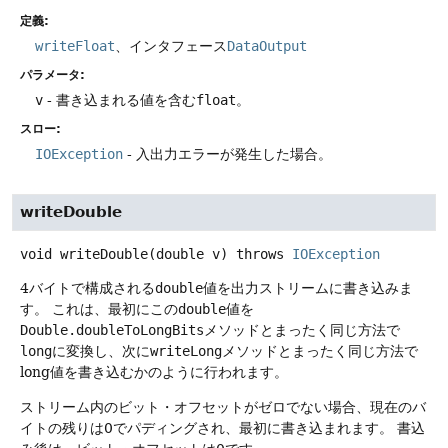
定義:
writeFloat
、インタフェース
DataOutput
パラメータ:
v
- 書き込まれる値を含む
float
。
スロー:
IOException
- 入出力エラーが発生した場合。
writeDouble
void
writeDouble
(double v)
throws
IOException
4バイトで構成される
double
値を出力ストリームに書き込みま
す。
これは、最初にこの
double
値を
Double.doubleToLongBits
メソッドとまったく同じ方法で
long
に変換し、次に
writeLong
メソッドとまったく同じ方法で
long値を書き込むかのように行われます。
ストリーム内のビット・オフセットがゼロでない場合、現在のバ
イトの残りは0でパディングされ、最初に書き込まれます。
書込