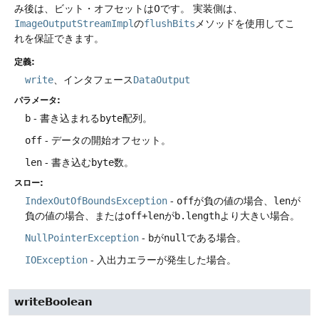
み後は、ビット・オフセットは0です。
実装側は、
ImageOutputStreamImpl
の
flushBits
メソッドを使用してこ
れを保証できます。
定義:
write
、インタフェース
DataOutput
パラメータ:
b
- 書き込まれる
byte
配列。
off
- データの開始オフセット。
len
- 書き込む
byte
数。
スロー:
IndexOutOfBoundsException
-
off
が負の値の場合、
len
が
負の値の場合、または
off+len
が
b.length
より大きい場合。
NullPointerException
-
b
が
null
である場合。
IOException
- 入出力エラーが発生した場合。
writeBoolean