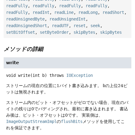
readFully
,
readFully
,
readFully
,
readFully
,
readFully
,
readInt
,
readLine
,
readLong
,
readShort
,
readUnsignedByte
,
readUnsignedInt
,
readUnsignedShort
,
readUTF
,
reset
,
seek
,
setBitOffset
,
setByteOrder
,
skipBytes
,
skipBytes
メソッドの詳細
write
void
write
(int b)
throws
IOException
ストリームの現在の位置に1バイト書き込みます。
b
の上位24ビ
ットは無視されます。
ストリーム内のビット・オフセットがゼロでない場合、現在のバ
イトの残りは0でパディングされ、最初に書き込まれます。
書込
み後は、ビット・オフセットは0です。
実装側は、
ImageOutputStreamImpl
の
flushBits
メソッドを使用してこ
れを保証できます。