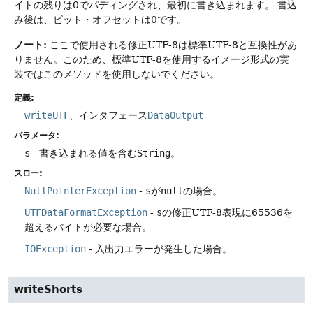
イトの残りは0でパディングされ、最初に書き込まれます。
書込
み後は、ビット・オフセットは0です。
ノート:
ここで使用される修正UTF-8は標準UTF-8と互換性があ
りません。このため、標準UTF-8を使用するイメージ形式の実
装ではこのメソッドを使用しないでください。
定義:
writeUTF
、インタフェース
DataOutput
パラメータ:
s
- 書き込まれる値を含む
String
。
スロー:
NullPointerException
-
s
が
null
の場合。
UTFDataFormatException
-
s
の修正UTF-8表現に65536を
超えるバイトが必要な場合。
IOException
- 入出力エラーが発生した場合。
writeShorts