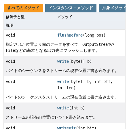
すべてのメソッド
インスタンス・メソッド
抽象メソッド
修飾子と型
メソッド
説明
void
flushBefore
(long pos)
指定された位置より前のデータをすべて、
OutputStream
や
File
などの基本となる出力先にフラッシュします。
void
write
(byte[] b)
バイトのシーケンスをストリームの現在位置に書き込みます。
void
write
(byte[] b, int off,
int len)
バイトのシーケンスをストリームの現在位置に書き込みます。
void
write
(int b)
ストリームの現在の位置に1バイト書き込みます。
void
writeBit
(int bit)