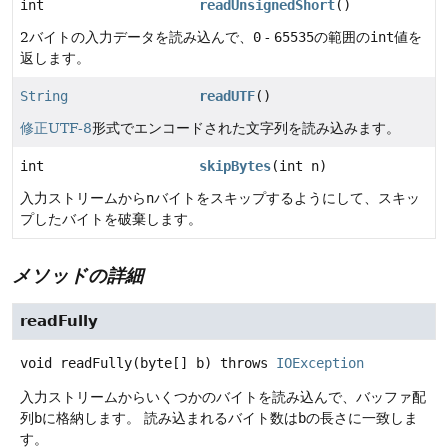
int
readUnsignedShort
()
2バイトの入力データを読み込んで、
0
-
65535
の範囲の
int
値を
返します。
String
readUTF
()
修正UTF-8
形式でエンコードされた文字列を読み込みます。
int
skipBytes
(int n)
入力ストリームから
n
バイトをスキップするようにして、スキッ
プしたバイトを破棄します。
メソッドの詳細
readFully
void
readFully
(byte[] b)
throws
IOException
入力ストリームからいくつかのバイトを読み込んで、バッファ配
列
b
に格納します。
読み込まれるバイト数は
b
の長さに一致しま
す。