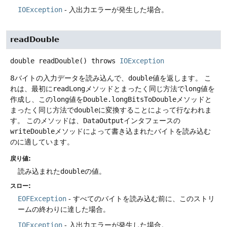
IOException
- 入出力エラーが発生した場合。
readDouble
double
readDouble
() throws
IOException
8バイトの入力データを読み込んで、
double
値を返します。
こ
れは、最初に
readLong
メソッドとまったく同じ方法で
long
値を
作成し、この
long
値を
Double.longBitsToDouble
メソッドと
まったく同じ方法で
double
に変換することによって行なわれま
す。
このメソッドは、
DataOutput
インタフェースの
writeDouble
メソッドによって書き込まれたバイトを読み込む
のに適しています。
戻り値:
読み込まれた
double
の値。
スロー:
EOFException
- すべてのバイトを読み込む前に、このストリ
ームの終わりに達した場合。
IOException
- 入出力エラーが発生した場合。