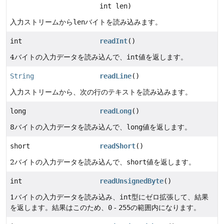
int len)
入力ストリームから
len
バイトを読み込みます。
int
readInt
()
4バイトの入力データを読み込んで、
int
値を返します。
String
readLine
()
入力ストリームから、次の行のテキストを読み込みます。
long
readLong
()
8バイトの入力データを読み込んで、
long
値を返します。
short
readShort
()
2バイトの入力データを読み込んで、
short
値を返します。
int
readUnsignedByte
()
1バイトの入力データを読み込み、
int
型にゼロ拡張して、結果
を返します。結果はこのため、
0
-
255
の範囲内になります。