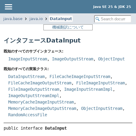
Java SE 25 & JDK 25
java.base
java.io
DataInput
機械翻訳について
インタフェースDataInput
既知のすべてのサブインタフェース:
ImageInputStream
,
ImageOutputStream
,
ObjectInput
既知のすべての実装クラス:
DataInputStream
,
FileCacheImageInputStream
,
FileCacheImageOutputStream
,
FileImageInputStream
,
FileImageOutputStream
,
ImageInputStreamImpl
,
ImageOutputStreamImpl
,
MemoryCacheImageInputStream
,
MemoryCacheImageOutputStream
,
ObjectInputStream
,
RandomAccessFile
public interface 
DataInput