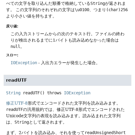
べての文字を取り込んだ順番で格納している
String
が返されま
す。
この文字列のそれぞれの文字は
\u0100
、つまり
(char)256
より小さい値を持ちます。
戻り値:
この入力ストリームからの次のテキスト行。ファイルの終わ
りが検出されるまでに1バイトも読み込めなかった場合は
null
。
スロー:
IOException
- 入出力エラーが発生した場合。
readUTF
String
readUTF
() throws
IOException
修正UTF-8
形式でエンコードされた文字列を読み込みます。
readUTF
の汎用規約では、修正UTF-8形式でエンコードされた
Unicode文字列の表現を読み込みます。読み込まれた文字列
は、
String
として返されます。
まず、2バイトを読み込み、それを使って
readUnsignedShort