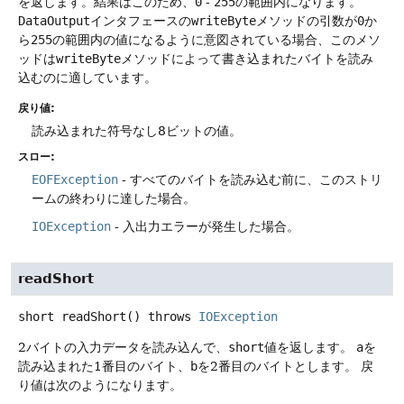
を返します。結果はこのため、
0
-
255
の範囲内になります。
DataOutput
インタフェースの
writeByte
メソッドの引数が
0
か
ら
255
の範囲内の値になるように意図されている場合、このメソ
ッドは
writeByte
メソッドによって書き込まれたバイトを読み
込むのに適しています。
戻り値:
読み込まれた符号なし8ビットの値。
スロー:
EOFException
- すべてのバイトを読み込む前に、このストリ
ームの終わりに達した場合。
IOException
- 入出力エラーが発生した場合。
readShort
short
readShort
() throws
IOException
2バイトの入力データを読み込んで、
short
値を返します。
a
を
読み込まれた1番目のバイト、
b
を2番目のバイトとします。
戻
り値は次のようになります。