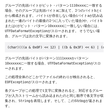
グループの先頭バイトがビット・パターン
1110xxxx
に一致する
場合、そのグループは先頭バイト
a
に加えて、2つのバイト
b
と
c
から構成されます。
バイト
c
が存在しない場合(バイト
a
が読み込
まれた一連のバイトの最後の2つに入っていた場合)や、バイト
b
または
c
がビット・パターン
10xxxxxx
に一致しない場合には、
UTFDataFormatException
がスローされます。
そうでない場
合、グループは次の文字に変換されます。
グループの先頭バイトがパターン
1111xxxx
かパターン
10xxxxxx
に一致する場合、
UTFDataFormatException
がスロ
ーされます。
この処理全体のどこかでファイルの終わりが検出されると、
EOFException
がスローされます。
各グループがこの処理で1文字に変換されると、対応するグルー
プが入力ストリームから読み込まれたのと同じ順序で各文字が収
集され、
String
を表現します。そして、このStringが返されま
す。