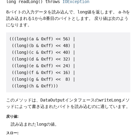
long
readLong
() throws
IOException
8バイトの入力データを読み込んで、
long
値を返します。
a-h
を
読み込まれる1から8番目のバイトとします。
戻り値は次のよう
になります。
(((long)(a & 0xff) << 56) |

 ((long)(b & 0xff) << 48) |

 ((long)(c & 0xff) << 40) |

 ((long)(d & 0xff) << 32) |

 ((long)(e & 0xff) << 24) |

 ((long)(f & 0xff) << 16) |

 ((long)(g & 0xff) <<  8) |

このメソッドは、
DataOutput
インタフェースの
writeLong
メソ
ッドによって書き込まれたバイトを読み込むのに適しています。
戻り値:
読み込まれた
long
の値。
スロー: