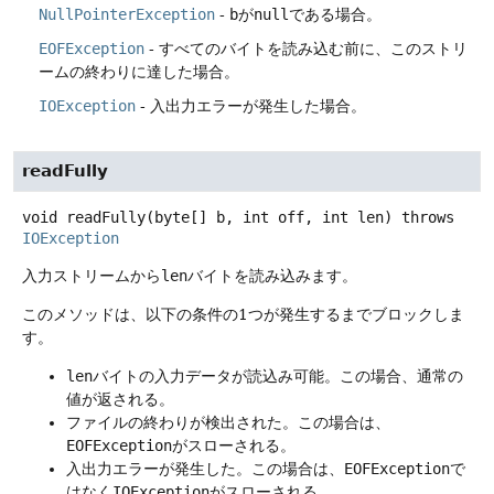
NullPointerException
-
b
が
null
である場合。
EOFException
- すべてのバイトを読み込む前に、このストリ
ームの終わりに達した場合。
IOException
- 入出力エラーが発生した場合。
readFully
void
readFully
(byte[] b, int off, int len)
throws
IOException
入力ストリームから
len
バイトを読み込みます。
このメソッドは、以下の条件の1つが発生するまでブロックしま
す。
len
バイトの入力データが読込み可能。この場合、通常の
値が返される。
ファイルの終わりが検出された。この場合は、
EOFException
がスローされる。
入出力エラーが発生した。この場合は、
EOFException
で
はなく
IOException
がスローされる。