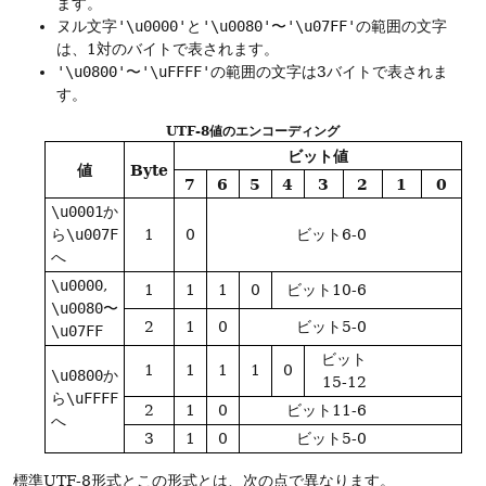
ます。
ヌル文字
'\u0000'
と
'\u0080'
〜
'\u07FF'
の範囲の文字
は、1対のバイトで表されます。
'\u0800'
〜
'\uFFFF'
の範囲の文字は3バイトで表されま
す。
UTF-8値のエンコーディング
ビット値
値
Byte
7
6
5
4
3
2
1
0
\u0001
か
ら
\u007F
1
0
ビット6-0
へ
\u0000
,
1
1
1
0
ビット10-6
\u0080
〜
2
1
0
ビット5-0
\u07FF
ビット
1
1
1
1
0
\u0800
か
15-12
ら
\uFFFF
2
1
0
ビット11-6
へ
3
1
0
ビット5-0
標準UTF-8形式とこの形式とは、次の点で異なります。