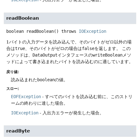
readBoolean
boolean
readBoolean
() throws
IOException
1バイトの入力データを読み込んで、そのバイトがゼロ以外の場
合は
true
、そのバイトがゼロの場合は
false
を返します。
この
メソッドは、
DataOutput
インタフェースの
writeBoolean
メソ
ッドによって書き込まれたバイトを読み込むのに適しています。
戻り値:
読み込まれた
boolean
の値。
スロー:
EOFException
- すべてのバイトを読み込む前に、このストリ
ームの終わりに達した場合。
IOException
- 入出力エラーが発生した場合。
readByte