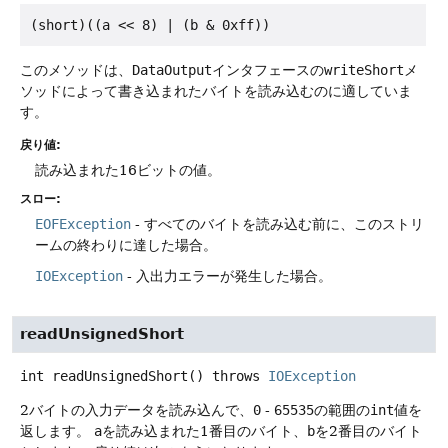
このメソッドは、
DataOutput
インタフェースの
writeShort
メ
ソッドによって書き込まれたバイトを読み込むのに適していま
す。
戻り値:
読み込まれた16ビットの値。
スロー:
EOFException
- すべてのバイトを読み込む前に、このストリ
ームの終わりに達した場合。
IOException
- 入出力エラーが発生した場合。
readUnsignedShort
int
readUnsignedShort
() throws
IOException
2バイトの入力データを読み込んで、
0
-
65535
の範囲の
int
値を
返します。
a
を読み込まれた1番目のバイト、
b
を2番目のバイト