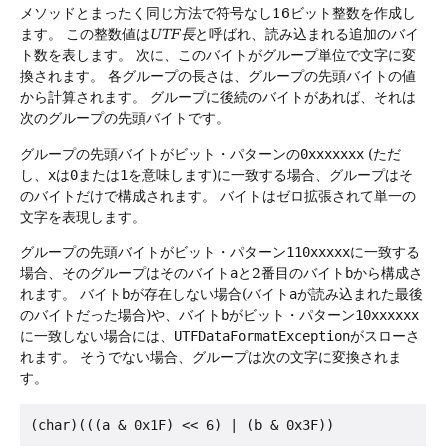
メソッドとまったく同じ方法で符号なし16ビット整数を作成し
ます。
この整数値は
UTF長
と呼ばれ、読み込まれる追加のバイ
ト数を表します。
次に、このバイトがグループ単位で文字に変
換されます。
各グループの長さは、グループの先頭バイトの値
から計算されます。
グループに後続のバイトがあれば、それは
次のグループの先頭バイトです。
グループの先頭バイトがビット・パターンの
0xxxxxxx
(ただ
し、
x
は
0
または
1
を意味します)に一致する場合、グループはそ
のバイトだけで構成されます。
バイトはゼロ拡張されて単一の
文字を表現します。
グループの先頭バイトがビット・パターン
110xxxxx
に一致する
場合、そのグループはそのバイト
a
と2番目のバイト
b
から構成さ
れます。
バイト
b
が存在しない場合(バイト
a
が読み込まれた最後
のバイトだった場合)や、バイト
b
がビット・パターン
10xxxxxx
に一致しない場合には、
UTFDataFormatException
がスローさ
れます。
そうでない場合、グループは次の文字に変換されま
す。