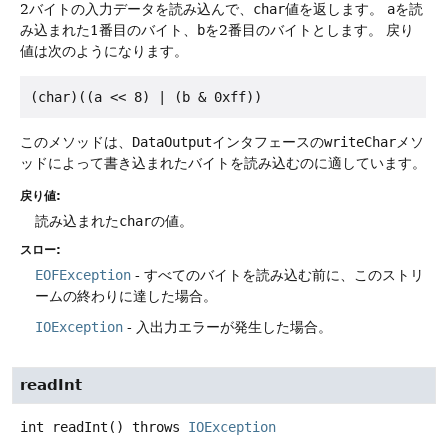
2バイトの入力データを読み込んで、
char
値を返します。
a
を読
み込まれた1番目のバイト、
b
を2番目のバイトとします。
戻り
値は次のようになります。
このメソッドは、
DataOutput
インタフェースの
writeChar
メソ
ッドによって書き込まれたバイトを読み込むのに適しています。
戻り値:
読み込まれた
char
の値。
スロー:
EOFException
- すべてのバイトを読み込む前に、このストリ
ームの終わりに達した場合。
IOException
- 入出力エラーが発生した場合。
readInt
int
readInt
() throws
IOException