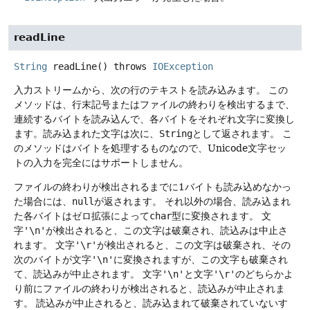
readLine
String
readLine
() throws
IOException
入力ストリームから、次の行のテキストを読み込みます。
この
メソッドは、行末記号またはファイルの終わりを検出するまで、
連続するバイトを読み込んで、各バイトをそれぞれ文字に変換し
ます。読み込まれた文字は次に、
String
として返されます。
こ
のメソッドはバイトを処理するものなので、Unicode文字セッ
トの入力を完全にはサポートしません。
ファイルの終わりが検出されるまでに1バイトも読み込めなかっ
た場合には、
null
が返されます。
それ以外の場合、読み込まれ
た各バイトはゼロ拡張によって
char
型に変換されます。
文
字
'\n'
が検出されると、この文字は破棄され、読込みは中止さ
れます。
文字
'\r'
が検出されると、この文字は破棄され、その
次のバイトが文字
'\n'
に変換されますが、この文字も破棄され
て、読込みが中止されます。
文字
'\n'
と文字
'\r'
のどちらかよ
り前にファイルの終わりが検出されると、読込みが中止されま
す。
読込みが中止されると、読み込まれて破棄されていないす