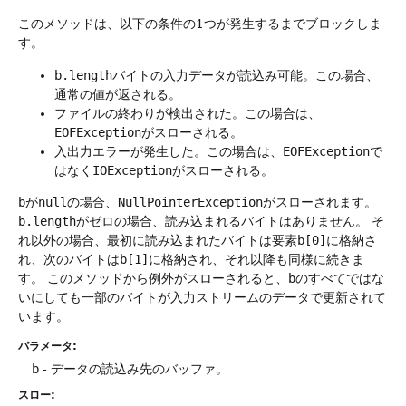
このメソッドは、以下の条件の1つが発生するまでブロックしま
す。
b.length
バイトの入力データが読込み可能。この場合、
通常の値が返される。
ファイルの終わりが検出された。この場合は、
EOFException
がスローされる。
入出力エラーが発生した。この場合は、
EOFException
で
はなく
IOException
がスローされる。
b
が
null
の場合、
NullPointerException
がスローされます。
b.length
がゼロの場合、読み込まれるバイトはありません。
そ
れ以外の場合、最初に読み込まれたバイトは要素
b[0]
に格納さ
れ、次のバイトは
b[1]
に格納され、それ以降も同様に続きま
す。
このメソッドから例外がスローされると、
b
のすべてではな
いにしても一部のバイトが入力ストリームのデータで更新されて
います。
パラメータ:
b
- データの読込み先のバッファ。
スロー: