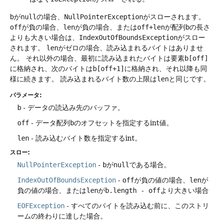
b
が
null
の場合、
NullPointerException
がスローされます。
off
が負の場合、
len
が負の場合、または
off+len
が配列
b
の長さ
よりも大きい場合は、
IndexOutOfBoundsException
がスロー
されます。
len
がゼロの場合、読み込まれるバイトはありませ
ん。
それ以外の場合、最初に読み込まれたバイトは要素
b[off]
に格納され、次のバイトは
b[off+1]
に格納され、それ以降も同
様に続きます。
読み込まれるバイト数の上限は
len
と同じです。
パラメータ:
b
- データの読込み先のバッファ。
off
- データ配列
b
のオフセットを指定するint値。
len
- 読み込むバイト数を指定するint。
スロー:
NullPointerException
-
b
が
null
である場合。
IndexOutOfBoundsException
-
off
が負の値の場合、
len
が
負の値の場合、または
len
が
b.length - off
より大きい場合
EOFException
- すべてのバイトを読み込む前に、このストリ
ームの終わりに達した場合。