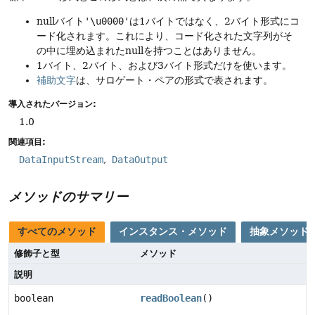
nullバイト
'\u0000'
は1バイトではなく、2バイト形式にコ
ード化されます。これにより、コード化された文字列がそ
の中に埋め込まれたnullを持つことはありません。
1バイト、2バイト、および3バイト形式だけを使います。
補助文字
は、サロゲート・ペアの形式で表されます。
導入されたバージョン:
1.0
関連項目:
DataInputStream
DataOutput
メソッドのサマリー
すべてのメソッド
インスタンス・メソッド
抽象メソッド
修飾子と型
メソッド
説明
boolean
readBoolean
()