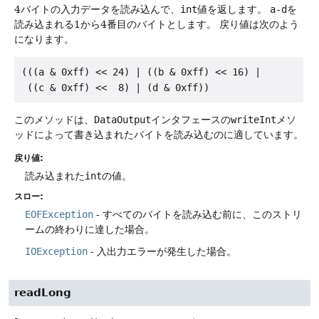
4バイトの入力データを読み込んで、
int
値を返します。
a-d
を
読み込まれる1から4番目のバイトとします。
戻り値は次のよう
になります。
(((a & 0xff) << 24) | ((b & 0xff) << 16) |

このメソッドは、
DataOutput
インタフェースの
writeInt
メソ
ッドによって書き込まれたバイトを読み込むのに適しています。
戻り値:
読み込まれた
int
の値。
スロー:
EOFException
- すべてのバイトを読み込む前に、このストリ
ームの終わりに達した場合。
IOException
- 入出力エラーが発生した場合。
readLong