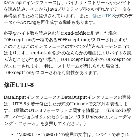
DataInput
インタフェースは、バイナリ・ストリームからバイト
を読み込み、そこからJavaプリミティブ型のいずれかでデータを
再構築するために提供されています。
また、
修正UTF-8
形式のデ
ータから
String
を再作成する機能もあります。
必要なバイト数を読み込む前にend-of-fileに到達した場合、
IOException
の一種である
EOFException
がスローされますが、
このことはこのインタフェースのすべての読込みルーチンに当て
はまります。
end-of-file以外のなんらかの理由によりバイトを読
み込むことができない場合、
EOFException
以外の
IOException
がスローされます。
特に、ストリームが閉じられた場合は、
IOException
がスローされる可能性があります。
修正UTF-8
DataInputインタフェースとDataOutputインタフェースの実装
は、UTF-8を若干修正した形式のUnicodeで文字列を表現しま
す。
(標準のUTF-8フォーマットに関する情報は、
「Unicode標
準、バージョン4.0」
のセクション
「3.9 Unicodeエンコーディ
ング・フォーム」
を参照してください。)
'\u0001'
〜
'\u007F'
の範囲の文字は、1バイトで表され