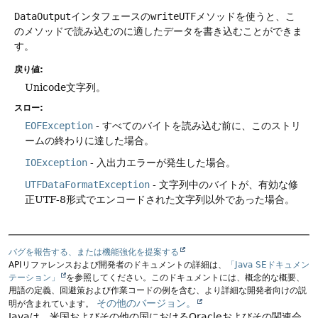
DataOutput
インタフェースの
writeUTF
メソッドを使うと、こ
のメソッドで読み込むのに適したデータを書き込むことができま
す。
戻り値:
Unicode文字列。
スロー:
EOFException
- すべてのバイトを読み込む前に、このストリ
ームの終わりに達した場合。
IOException
- 入出力エラーが発生した場合。
UTFDataFormatException
- 文字列中のバイトが、有効な修
正UTF-8形式でエンコードされた文字列以外であった場合。
バグを報告する、または機能強化を提案する
APIリファレンスおよび開発者のドキュメントの詳細は、
「Java SEドキュメン
テーション」
を参照してください。このドキュメントには、概念的な概要、
用語の定義、回避策および作業コードの例を含む、より詳細な開発者向けの説
その他のバージョン。
明が含まれています。
Javaは、米国およびその他の国におけるOracleおよびその関連会