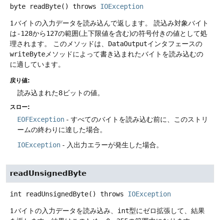
byte
readByte
() throws
IOException
1バイトの入力データを読み込んで返します。
読込み対象バイト
は
-128
から
127
の範囲(上下限値を含む)の符号付きの値として処
理されます。
このメソッドは、
DataOutput
インタフェースの
writeByte
メソッドによって書き込まれたバイトを読み込むの
に適しています。
戻り値:
読み込まれた8ビットの値。
スロー:
EOFException
- すべてのバイトを読み込む前に、このストリ
ームの終わりに達した場合。
IOException
- 入出力エラーが発生した場合。
readUnsignedByte
int
readUnsignedByte
() throws
IOException
1バイトの入力データを読み込み、
int
型にゼロ拡張して、結果