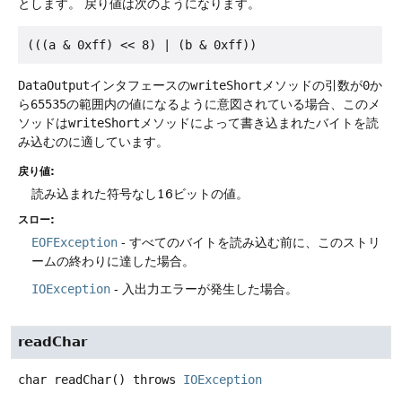
とします。
戻り値は次のようになります。
DataOutput
インタフェースの
writeShort
メソッドの引数が
0
か
ら
65535
の範囲内の値になるように意図されている場合、このメ
ソッドは
writeShort
メソッドによって書き込まれたバイトを読
み込むのに適しています。
戻り値:
読み込まれた符号なし16ビットの値。
スロー:
EOFException
- すべてのバイトを読み込む前に、このストリ
ームの終わりに達した場合。
IOException
- 入出力エラーが発生した場合。
readChar
char
readChar
() throws
IOException