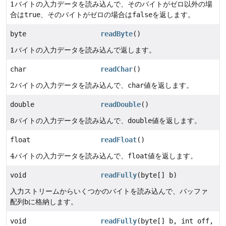
1バイトの入力データを読み込んで、そのバイトがゼロ以外の場
合は
true
、そのバイトがゼロの場合は
false
を返します。
byte
readByte
()
1バイトの入力データを読み込んで返します。
char
readChar
()
2バイトの入力データを読み込んで、
char
値を返します。
double
readDouble
()
8バイトの入力データを読み込んで、
double
値を返します。
float
readFloat
()
4バイトの入力データを読み込んで、
float
値を返します。
void
readFully
(byte[] b)
入力ストリームからいくつかのバイトを読み込んで、バッファ
配列
b
に格納します。
void
readFully
(byte[] b, int off,