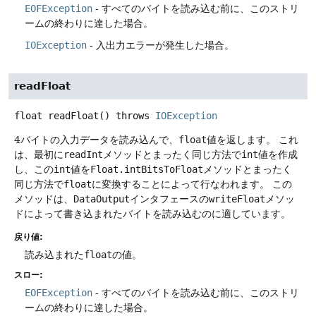
EOFException
- すべてのバイトを読み込む前に、このストリ
ームの終わりに達した場合。
IOException
- 入出力エラーが発生した場合。
readFloat
float
readFloat
() throws
IOException
4バイトの入力データを読み込んで、
float
値を返します。
これ
は、最初に
readInt
メソッドとまったく同じ方法で
int
値を作成
し、この
int
値を
Float.intBitsToFloat
メソッドとまったく
同じ方法で
float
に変換することによって行なわれます。
この
メソッドは、
DataOutput
インタフェースの
writeFloat
メソッ
ドによって書き込まれたバイトを読み込むのに適しています。
戻り値:
読み込まれた
float
の値。
スロー:
EOFException
- すべてのバイトを読み込む前に、このストリ
ームの終わりに達した場合。