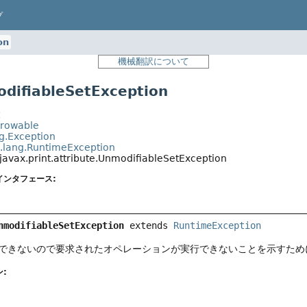
プ
on
機械翻訳について
ifiableSetException
t
hrowable
ng.Exception
a.lang.RuntimeException
javax.print.attribute.UnmodifiableSetException
インタフェース:
nmodifiableSetException
extends 
RuntimeException
できないので要求されたオペレーションが実行できないことを示すため
: