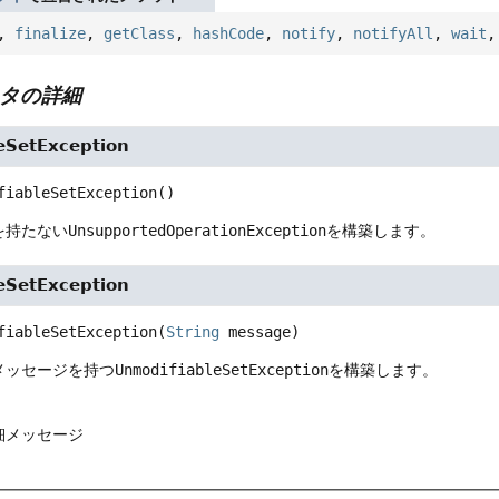
,
finalize
,
getClass
,
hashCode
,
notify
,
notifyAll
,
wait
タの詳細
eSetException
fiableSetException
()
を持たない
UnsupportedOperationException
を構築します。
eSetException
fiableSetException
(
String
 message)
メッセージを持つ
UnmodifiableSetException
を構築します。
詳細メッセージ