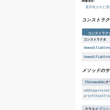
関連項目:
直列化された形
コンストラク
コンストラク
コンストラクタ
UnmodifiableS
UnmodifiableS
メソッドのサ
Throwable
ク
addSuppressed
printStackTra
クラス
オブジェ