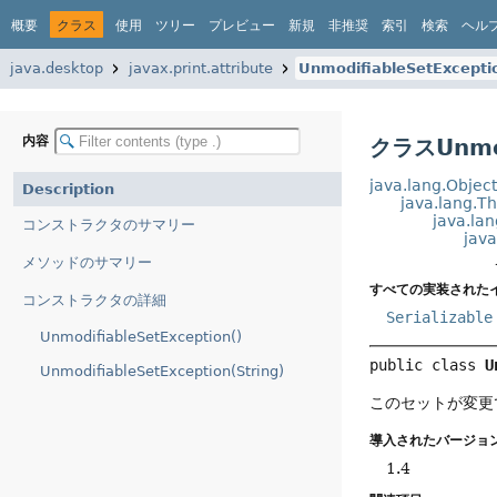
概要
クラス
使用
ツリー
プレビュー
新規
非推奨
索引
検索
ヘル
java.desktop
javax.print.attribute
UnmodifiableSetExcepti
内容
クラスUnmod
java.lang.Objec
Description
java.lang.T
java.la
コンストラクタのサマリー
jav
メソッドのサマリー
すべての実装された
コンストラクタの詳細
Serializable
UnmodifiableSetException()
public class 
U
UnmodifiableSetException(String)
このセットが変更
導入されたバージョン
1.4