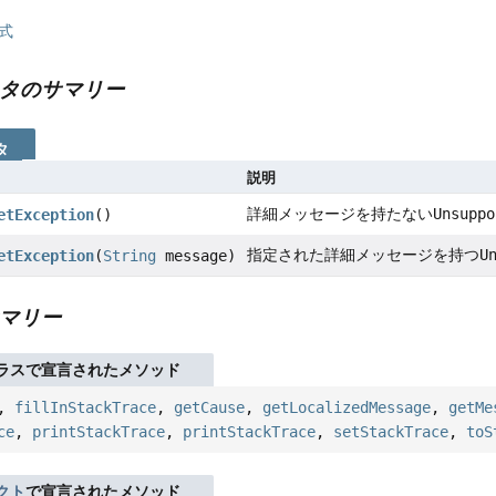
式
タのサマリー
タ
説明
詳細メッセージを持たない
Unsuppo
etException
()
指定された詳細メッセージを持つ
U
etException
(
String
message)
マリー
ラスで宣言されたメソッド
,
fillInStackTrace
,
getCause
,
getLocalizedMessage
,
getMe
ce
,
printStackTrace
,
printStackTrace
,
setStackTrace
,
toS
クト
で宣言されたメソッド