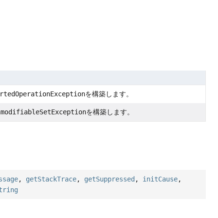
rtedOperationException
を構築します。
nmodifiableSetException
を構築します。
ssage
,
getStackTrace
,
getSuppressed
,
initCause
,
tring