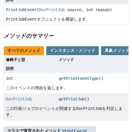
PrintJobEvent
(
DocPrintJob
source, int reason)
PrintJobEvent
オブジェクトを構築します。
メソッドのサマリー
すべてのメソッド
インスタンス・メソッド
具象メソッド
修飾子と型
メソッド
説明
int
getPrintEventType
()
このイベントの理由を返します。
DocPrintJob
getPrintJob
()
この印刷ジョブのイベントが関連する
DocPrintJob
を判定しま
す。
クラスで宣言されたメソッド
PrintEvent