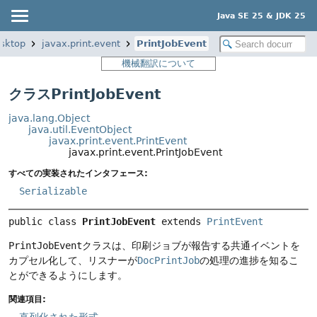
Java SE 25 & JDK 25
esktop
javax.print.event
PrintJobEvent
機械翻訳について
クラスPrintJobEvent
java.lang.Object
java.util.EventObject
javax.print.event.PrintEvent
javax.print.event.PrintJobEvent
すべての実装されたインタフェース:
Serializable
public class 
PrintJobEvent
extends 
PrintEvent
PrintJobEvent
クラスは、印刷ジョブが報告する共通イベントを
カプセル化して、リスナーが
DocPrintJob
の処理の進捗を知るこ
とができるようにします。
関連項目:
直列化された形式