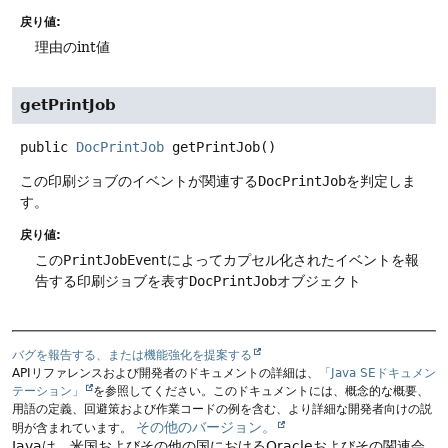
戻り値:
理由のint値
getPrintJob
public
DocPrintJob
getPrintJob
()
この印刷ジョブのイベントが関連する
DocPrintJob
を判定しま
す。
戻り値:
この
PrintJobEvent
によってカプセル化されたイベントを報
告する印刷ジョブを表す
DocPrintJob
オブジェクト
バグを報告する、または機能強化を提案する
APIリファレンスおよび開発者のドキュメントの詳細は、
「Java SEドキュメン
テーション」
を参照してください。このドキュメントには、概念的な概要、
用語の定義、回避策および作業コードの例を含む、より詳細な開発者向けの説
その他のバージョン。
明が含まれています。
Javaは、米国およびその他の国におけるOracleおよびその関連会