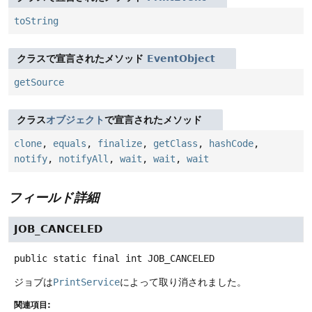
toString
クラスで宣言されたメソッド
EventObject
getSource
クラス
オブジェクト
で宣言されたメソッド
clone
,
equals
,
finalize
,
getClass
,
hashCode
,
notify
,
notifyAll
,
wait
,
wait
,
wait
フィールド詳細
JOB_CANCELED
public static final
int
JOB_CANCELED
ジョブは
PrintService
によって取り消されました。
関連項目: