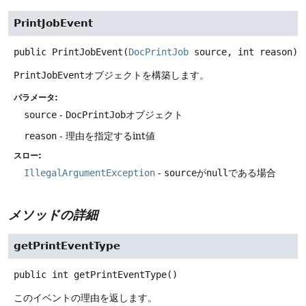
PrintJobEvent
public
PrintJobEvent
(
DocPrintJob
 source, int reason)
PrintJobEvent
オブジェクトを構築します。
パラメータ:
source
-
DocPrintJob
オブジェクト
reason
- 理由を指定するint値
スロー:
IllegalArgumentException
-
source
が
null
である場合
メソッドの詳細
getPrintEventType
public
int
getPrintEventType
()
このイベントの理由を返します。