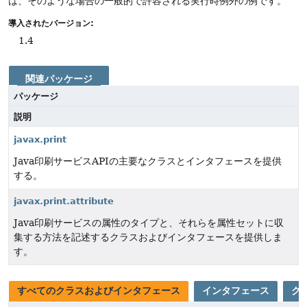
は、そのような場合の一般的で許容される実行時例外の例です。
導入されたバージョン:
1.4
関連パッケージ
パッケージ
説明
javax.print
Java印刷サービスAPIの主要なクラスとインタフェースを提供
する。
javax.print.attribute
Java印刷サービスの属性のタイプと、それらを属性セットに収
集する方法を記述するクラスおよびインタフェースを提供しま
す。
すべてのクラスおよびインタフェース
インタフェース
ク