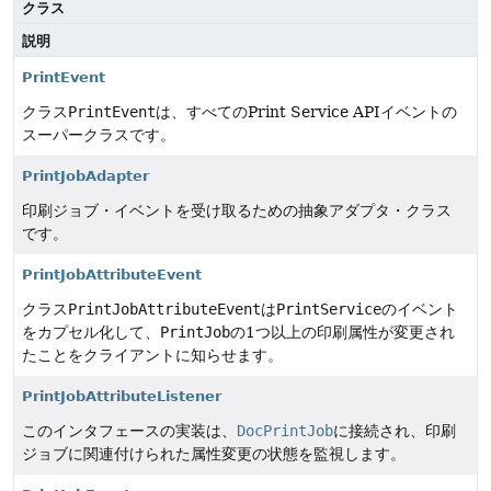
クラス
説明
PrintEvent
クラス
PrintEvent
は、すべてのPrint Service APIイベントの
スーパークラスです。
PrintJobAdapter
印刷ジョブ・イベントを受け取るための抽象アダプタ・クラス
です。
PrintJobAttributeEvent
クラス
PrintJobAttributeEvent
は
PrintService
のイベント
をカプセル化して、
PrintJob
の1つ以上の印刷属性が変更され
たことをクライアントに知らせます。
PrintJobAttributeListener
このインタフェースの実装は、
DocPrintJob
に接続され、印刷
ジョブに関連付けられた属性変更の状態を監視します。