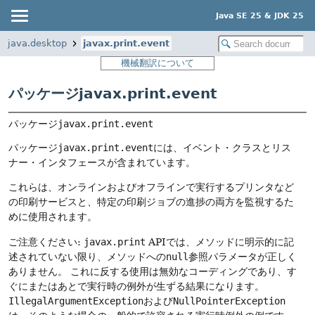
Java SE 25 & JDK 25
java.desktop
javax.print.event
機械翻訳について
パッケージjavax.print.event
パッケージ
javax.print.event
パッケージ
javax.print.event
には、イベント・クラスとリス
ナー・インタフェースが含まれています。
これらは、オンラインおよびオフラインで実行するプリンタなど
の印刷サービスと、特定の印刷ジョブの進捗の両方を監視するた
めに使用されます。
ご注意ください:
javax.print
APIでは、メソッドに明示的に記
述されていない限り、メソッドへの
null
参照パラメータが正しく
ありません。
これに反する使用は無効なコーディングであり、す
ぐにまたはあとで実行時の例外が生ずる結果になります。
IllegalArgumentException
および
NullPointerException