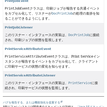
PrintJobEvent
PrintJobEvent
クラスは、印刷ジョブが報告する共通イベント
をカプセル化して、リスナーが
DocPrintJob
の処理の進捗を知
ることができるようにします。
PrintJobListener
このリスナー・インタフェースの実装は、
DocPrintJob
に接続
され、印刷ジョブの状態を監視します。
PrintServiceAttributeEvent
PrintServiceAttributeEvent
クラスは、Print Serviceイン
スタンスが報告するイベントをカプセル化して、クライアント
に印刷サービスの状態の変化を知らせます。
PrintServiceAttributeListener
このリスナー・インタフェースの実装は、
PrintService
に接
続され、印刷サービスの状態を監視します。
バグを報告する、または機能強化を提案する
APIリファレンスおよび開発者のドキュメントの詳細は、
「Java SEドキュメン