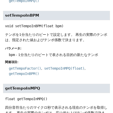
getTempoInMPQ()
setTempoInBPM
void
setTempoInBPM
(float bpm)
テンポを1分当たりのビートで設定します。
再生の実際のテンポ
は、指定された値およびテンポ係数で決まります。
パラメータ:
bpm
- 1分当たりのビートで表される目的の新たなテンポ
関連項目:
getTempoFactor()
setTempoInMPQ(float)
getTempoInBPM()
getTempoInMPQ
float
getTempoInMPQ
()
四分音符当たりのマイクロ秒で表示される現在のテンポを取得し
ます。
再生の実際のテンポは、戻り値およびテンポ係数で決ま