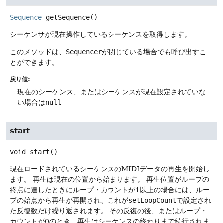
Sequence
getSequence
()
シーケンサが現在操作しているシーケンスを取得します。
このメソッドは、
Sequencer
が閉じている場合でも呼び出すこ
とができます。
戻り値:
現在のシーケンス、またはシーケンスが現在設定されていな
い場合は
null
start
void
start
()
現在ロードされているシーケンスのMIDIデータの再生を開始し
ます。
再生は現在の位置から始まります。
再生位置がループの
終点に達したときにループ・カウントが1以上の場合には、ルー
プの始点から再生が再開され、これが
setLoopCount
で設定され
た反復数だけ繰り返されます。
その反復の後、またはループ・
カウントが0のとき、再生はシーケンスの終わりまで続行されま