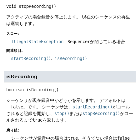
void
stopRecording
()
アクティブの場合録音を停止します。
現在のシーケンスの再生
は継続します。
スロー:
IllegalStateException
-
Sequencer
が閉じている場合
関連項目:
startRecording()
isRecording()
isRecording
boolean
isRecording
()
シーケンサが現在録音中かどうかを示します。
デフォルトは
「
false
」です。
シーケンサは、
startRecording()
がコール
されると記録を開始し、
stop()
または
stopRecording()
がコー
ルされるまで
true
を返します。
戻り値:
シーケンサが録音中の場合は
true
、そうでない場合は
false