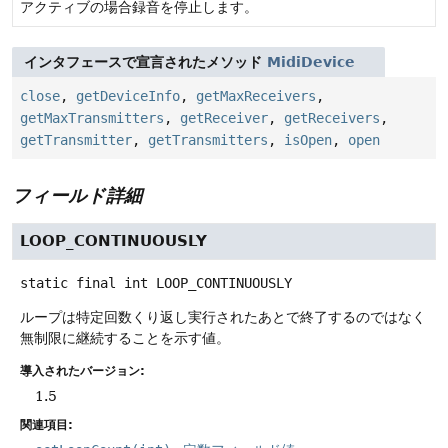
アクティブの場合録音を停止します。
インタフェースで宣言されたメソッド
MidiDevice
close
,
getDeviceInfo
,
getMaxReceivers
,
getMaxTransmitters
,
getReceiver
,
getReceivers
,
getTransmitter
,
getTransmitters
,
isOpen
,
open
フィールド詳細
LOOP_CONTINUOUSLY
static final
int
LOOP_CONTINUOUSLY
ループは特定回数くり返し実行されたあとで終了するのではなく
無制限に継続することを示す値。
導入されたバージョン:
1.5
関連項目: