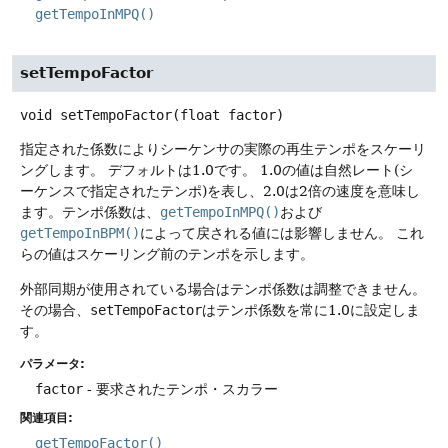
getTempoInMPQ()
setTempoFactor
void
setTempoFactor
(float factor)
指定された係数によりシーケンサの実際の再生テンポをスケーリ
ングします。
デフォルトは1.0です。
1.0の値は自然レート(シ
ーケンスで指定されたテンポ)を表し、2.0は2倍の速度を意味し
ます。テンポ係数は、
getTempoInMPQ()
および
getTempoInBPM()
によって戻される値には影響しません。
これ
らの値はスケーリング前のテンポを示します。
外部同期が使用されている場合はテンポ係数は調整できません。
その場合、
setTempoFactor
はテンポ係数を常に1.0に設定しま
す。
パラメータ:
factor
- 要求されたテンポ・スカラー
関連項目:
getTempoFactor()