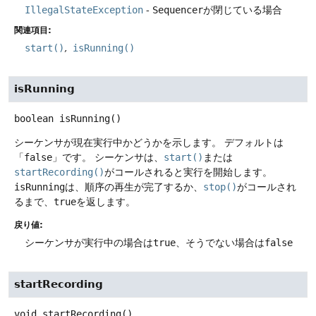
IllegalStateException
-
Sequencer
が閉じている場合
関連項目:
start()
isRunning()
isRunning
boolean
isRunning
()
シーケンサが現在実行中かどうかを示します。
デフォルトは
「
false
」です。
シーケンサは、
start()
または
startRecording()
がコールされると実行を開始します。
isRunning
は、順序の再生が完了するか、
stop()
がコールされ
るまで、
true
を返します。
戻り値:
シーケンサが実行中の場合は
true
、そうでない場合は
false
startRecording
void
startRecording
()