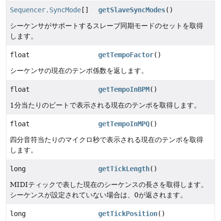
Sequencer.SyncMode
[]
getSlaveSyncModes
()
シーケンサがサポートするスレーブ同期モードのセットを取得
します。
float
getTempoFactor
()
シーケンサの現在のテンポ係数を返します。
float
getTempoInBPM
()
1分当たりのビートで表示される現在のテンポを取得します。
float
getTempoInMPQ
()
四分音符当たりのマイクロ秒で表示される現在のテンポを取得
します。
long
getTickLength
()
MIDIティックで表した現在のシーケンスの長さを取得します。
シーケンスが設定されていない場合は、0が返されます。
long
getTickPosition
()