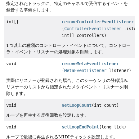
指定されたトラックに、特定のチャネルで受信するイベントを
録音する準備をします。
int[]
removeControllerEventListener
(
ControllerEventListener
listen
int[] controllers)
1つ以上の種類のコントローラ・イベントについて、コントロー
ラ・イベント・リスナーの処理対象を削除します。
void
removeMetaEventListener
(
MetaEventListener
listener)
実際にリスナーが登録された場合、このシーケンサの登録済み
リスナーのリストから指定されたメタイベント・リスナーを削
除します。
void
setLoopCount
(int count)
ループを再生する反復回数を設定します。
void
setLoopEndPoint
(long tick)
ループで最後に再生されるMIDIティックを設定します。