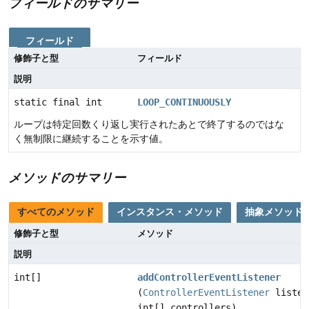
フィールドのサマリー
フィールド
修飾子と型
フィールド
説明
static final int
LOOP_CONTINUOUSLY
ループは特定回数くり返し実行されたあとで終了するのではな
く無制限に継続することを示す値。
メソッドのサマリー
すべてのメソッド
インスタンス・メソッド
抽象メソッド
修飾子と型
メソッド
説明
int[]
addControllerEventListener
(
ControllerEventListener
listen
int[] controllers)