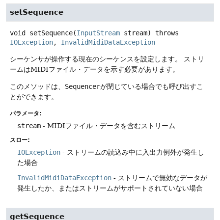
setSequence
void
setSequence
(
InputStream
 stream)
throws
IOException
, 
InvalidMidiDataException
シーケンサが操作する現在のシーケンスを設定します。
ストリ
ームはMIDIファイル・データを示す必要があります。
このメソッドは、
Sequencer
が閉じている場合でも呼び出すこ
とができます。
パラメータ:
stream
- MIDIファイル・データを含むストリーム
スロー:
IOException
- ストリームの読込み中に入出力例外が発生し
た場合
InvalidMidiDataException
- ストリームで無効なデータが
発生したか、またはストリームがサポートされていない場合
getSequence