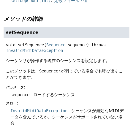
setLoopCount(int)
定数フィールド値
メソッドの詳細
setSequence
void
setSequence
(
Sequence
 sequence)
throws
InvalidMidiDataException
シーケンサが操作する現在のシーケンスを設定します。
このメソッドは、
Sequencer
が閉じている場合でも呼び出すこ
とができます。
パラメータ:
sequence
- ロードするシーケンス
スロー:
InvalidMidiDataException
- シーケンスが無効なMIDIデ
ータを含んでいるか、シーケンスがサポートされていない場
合