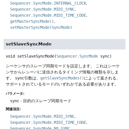
Sequencer.SyncMode.INTERNAL_CLOCK
Sequencer.SyncMode.MIDI_SYNC
Sequencer.SyncMode.MIDI_TIME_CODE
getMasterSyncMode()
setMasterSyncMode(SyncMode)
setSlaveSyncMode
void
setSlaveSyncMode
(
Sequencer.SyncMode
 sync)
シーケンサのスレーブ同期モードを設定します。
これはシーケ
ンサからレシーバに送信されるタイミング情報の種類を示しま
す。
sync
引数は、
getSlaveSyncModes()
によって返される、
サポートされているモードのいずれかである必要があります。
パラメータ:
sync
- 目的のスレーブ同期モード
関連項目:
Sequencer.SyncMode.MIDI_SYNC
Sequencer.SyncMode.MIDI_TIME_CODE
Sequencer.SyncMode.NO_SYNC