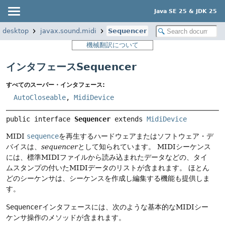
Java SE 25 & JDK 25
a.desktop
javax.sound.midi
Sequencer
機械翻訳について
インタフェースSequencer
すべてのスーパー・インタフェース:
AutoCloseable
,
MidiDevice
public interface 
Sequencer
 extends 
MidiDevice
MIDI
sequence
を再生するハードウェアまたはソフトウェア・デ
バイスは、
sequencer
として知られています。
MIDIシーケンス
には、標準MIDIファイルから読み込まれたデータなどの、タイ
ムスタンプの付いたMIDIデータのリストが含まれます。
ほとん
どのシーケンサは、シーケンスを作成し編集する機能も提供しま
す。
Sequencer
インタフェースには、次のような基本的なMIDIシー
ケンサ操作のメソッドが含まれます。