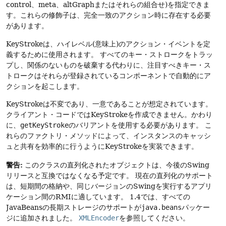
control、meta、altGraphまたはそれらの組合せ)を指定できま
す。これらの修飾子は、完全一致のアクション時に存在する必要
があります。
KeyStrokeは、ハイレベル(意味上)のアクション・イベントを定
義するために使用されます。
すべてのキー・ストロークをトラッ
プし、関係のないものを破棄する代わりに、注目すべきキー・ス
トロークはそれらが登録されているコンポーネントで自動的にア
クションを起こします。
KeyStrokeは不変であり、一意であることが想定されています。
クライアント・コードではKeyStrokeを作成できません。かわり
に、
getKeyStroke
のバリアントを使用する必要があります。
こ
れらのファクトリ・メソッドによって、インスタンスのキャッシ
ュと共有を効率的に行うようにKeyStrokeを実装できます。
警告:
このクラスの直列化されたオブジェクトは、今後のSwing
リリースと互換ではなくなる予定です。
現在の直列化のサポート
は、短期間の格納や、同じバージョンのSwingを実行するアプリ
ケーション間のRMIに適しています。
1.4では、すべての
JavaBeansの長期ストレージのサポートが
java.beans
パッケー
ジに追加されました。
XMLEncoder
を参照してください。