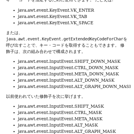
java.awt.event.KeyEvent.VK_ENTER
java.awt.event.KeyEvent.VK_TAB
java.awt.event.KeyEvent.VK_SPACE
または、
java.awt.event.KeyEvent.getExtendedKeyCodeForChar
を
呼び出すことで、キー・コードを取得することもできます。
修
飾子は、次の組み合わせで構成されます。
java.awt.event.InputEvent.SHIFT_DOWN_MASK
java.awt.event.InputEvent.CTRL_DOWN_MASK
java.awt.event.InputEvent.META_DOWN_MASK
java.awt.event.InputEvent.ALT_DOWN_MASK
java.awt.event.InputEvent.ALT_GRAPH_DOWN_MASK
以前使われていた修飾子を次に挙げます。
java.awt.event.InputEvent.SHIFT_MASK
java.awt.event.InputEvent.CTRL_MASK
java.awt.event.InputEvent.META_MASK
java.awt.event.InputEvent.ALT_MASK
java.awt.event.InputEvent.ALT_GRAPH_MASK