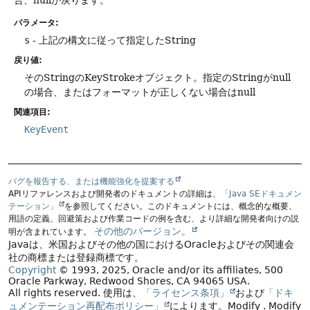
合、nullが戻ります。
パラメータ:
s
- 上記の構文に従って指定したString
戻り値:
そのStringのKeyStrokeオブジェクト。指定のStringがnull
の場合、またはフォーマットが正しくない場合はnull
関連項目:
KeyEvent
バグを報告する、または機能強化を提案する
APIリファレンスおよび開発者のドキュメントの詳細は、
「Java SEドキュメン
テーション」
を参照してください。このドキュメントには、概念的な概要、
用語の定義、回避策および作業コードの例を含む、より詳細な開発者向けの説
その他のバージョン。
明が含まれています。
Javaは、米国およびその他の国におけるOracleおよびその関連会
社の商標または登録商標です。
Copyright
© 1993, 2025, Oracle and/or its affiliates, 500
Oracle Parkway, Redwood Shores, CA 94065 USA.
All rights reserved.
使用は、
「ライセンス条項」
および
「ドキ
ュメンテーション再配布ポリシー」
によります。
Modify
. Modify