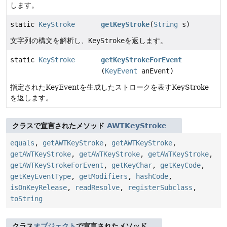
します。
static
KeyStroke
getKeyStroke
(
String
s)
文字列の構文を解析し、
KeyStroke
を返します。
static
KeyStroke
getKeyStrokeForEvent
(
KeyEvent
anEvent)
指定されたKeyEventを生成したストロークを表すKeyStroke
を返します。
クラスで宣言されたメソッド
AWTKeyStroke
equals
,
getAWTKeyStroke
,
getAWTKeyStroke
,
getAWTKeyStroke
,
getAWTKeyStroke
,
getAWTKeyStroke
,
getAWTKeyStrokeForEvent
,
getKeyChar
,
getKeyCode
,
getKeyEventType
,
getModifiers
,
hashCode
,
isOnKeyRelease
,
readResolve
,
registerSubclass
,
toString
クラス
オブジェクト
で宣言されたメソッド