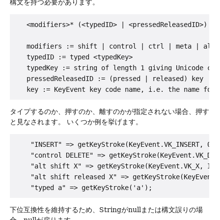
構文を持つ必要があります。
   <modifiers>* (<typedID> | <pressedReleasedID>)

   modifiers := shift | control | ctrl | meta | alt |
   typedID := typed <typedKey>

   typedKey := string of length 1 giving Unicode char
   pressedReleasedID := (pressed | released) key

タイプするのか、押すのか、離すのかが指定されない場合、押す
と見なされます。
いくつか例を挙げます。
    "INSERT" => getKeyStroke(KeyEvent.VK_INSERT, 0);

    "control DELETE" => getKeyStroke(KeyEvent.VK_DEL
    "alt shift X" => getKeyStroke(KeyEvent.VK_X, Inp
    "alt shift released X" => getKeyStroke(KeyEvent.
下位互換性を維持するため、Stringがnullまたは構文誤りの場