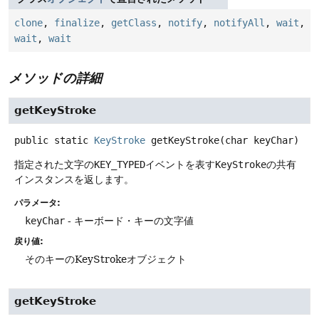
clone
,
finalize
,
getClass
,
notify
,
notifyAll
,
wait
,
wait
,
wait
メソッドの詳細
getKeyStroke
public static
KeyStroke
getKeyStroke
(char keyChar)
指定された文字の
KEY_TYPED
イベントを表す
KeyStroke
の共有
インスタンスを返します。
パラメータ:
keyChar
- キーボード・キーの文字値
戻り値:
そのキーのKeyStrokeオブジェクト
getKeyStroke