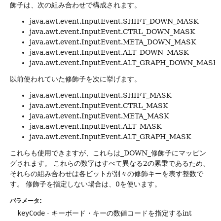
飾子は、次の組み合わせで構成されます。
java.awt.event.InputEvent.SHIFT_DOWN_MASK
java.awt.event.InputEvent.CTRL_DOWN_MASK
java.awt.event.InputEvent.META_DOWN_MASK
java.awt.event.InputEvent.ALT_DOWN_MASK
java.awt.event.InputEvent.ALT_GRAPH_DOWN_MASK
以前使われていた修飾子を次に挙げます。
java.awt.event.InputEvent.SHIFT_MASK
java.awt.event.InputEvent.CTRL_MASK
java.awt.event.InputEvent.META_MASK
java.awt.event.InputEvent.ALT_MASK
java.awt.event.InputEvent.ALT_GRAPH_MASK
これらも使用できますが、これらは_DOWN_修飾子にマッピン
グされます。
これらの数字はすべて異なる2の累乗であるため、
それらの組み合わせは各ビットが別々の修飾キーを表す整数で
す。
修飾子を指定しない場合は、0を使います。
パラメータ:
keyCode
- キーボード・キーの数値コードを指定するint