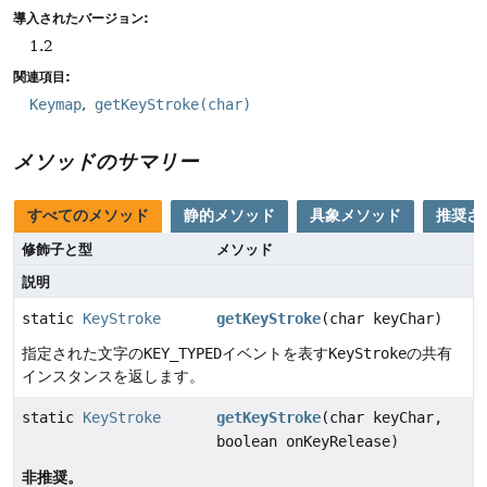
導入されたバージョン:
1.2
関連項目:
Keymap
getKeyStroke(char)
メソッドのサマリー
すべてのメソッド
静的メソッド
具象メソッド
推奨さ
修飾子と型
メソッド
説明
static
KeyStroke
getKeyStroke
(char keyChar)
指定された文字の
KEY_TYPED
イベントを表す
KeyStroke
の共有
インスタンスを返します。
static
KeyStroke
getKeyStroke
(char keyChar,
boolean onKeyRelease)
非推奨。