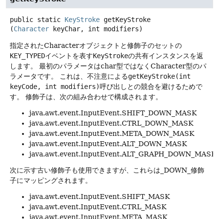
public static
KeyStroke
getKeyStroke
(
Character
 keyChar, int modifiers)
指定されたCharacterオブジェクトと修飾子のセットの
KEY_TYPED
イベントを表す
KeyStroke
の共有インスタンスを返
します。
最初のパラメータはchar型ではなくCharacter型のパ
ラメータです。
これは、不注意による
getKeyStroke(int
keyCode, int modifiers)
呼び出しとの競合を避けるためで
す。
修飾子は、次の組み合わせで構成されます。
java.awt.event.InputEvent.SHIFT_DOWN_MASK
java.awt.event.InputEvent.CTRL_DOWN_MASK
java.awt.event.InputEvent.META_DOWN_MASK
java.awt.event.InputEvent.ALT_DOWN_MASK
java.awt.event.InputEvent.ALT_GRAPH_DOWN_MASK
次に示す古い修飾子も使用できますが、これらは_DOWN_修飾
子にマッピングされます。
java.awt.event.InputEvent.SHIFT_MASK
java.awt.event.InputEvent.CTRL_MASK
java.awt.event.InputEvent.META_MASK