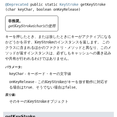
@Deprecated
public static
KeyStroke
getKeyStroke
(char keyChar, boolean onKeyRelease)
非推奨。
getKeyStroke(char)の使用
キーを押したとき、または放したときにキーがアクティブになる
かどうかを示す、KeyStrokeのインスタンスを返します。
この
クラスに含まれるほかのファクトリ・メソッドと異なり、このメ
ソッドが返すインスタンスは、必ずしもキャッシュへの書き込み
や共有が行われるわけではありません。
パラメータ:
keyChar
- キーボード・キーの文字値
onKeyRelease
- このKeyStrokeがキーを放す動作に対応す
る場合は
true
、そうでない場合は
false
。
戻り値:
そのキーのKeyStrokeオブジェクト
getKeyStroke