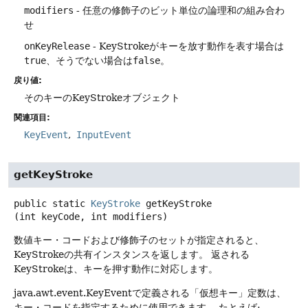
modifiers
- 任意の修飾子のビット単位の論理和の組み合わ
せ
onKeyRelease
- KeyStrokeがキーを放す動作を表す場合は
true
、そうでない場合は
false
。
戻り値:
そのキーのKeyStrokeオブジェクト
関連項目:
KeyEvent
InputEvent
getKeyStroke
public static
KeyStroke
getKeyStroke
(int keyCode, int modifiers)
数値キー・コードおよび修飾子のセットが指定されると、
KeyStrokeの共有インスタンスを返します。
返される
KeyStrokeは、キーを押す動作に対応します。
java.awt.event.KeyEventで定義される「仮想キー」定数は、
キー・コードを指定するために使用できます。
たとえば: