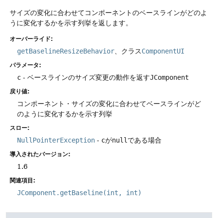
サイズの変化に合わせてコンポーネントのベースラインがどのよ
うに変化するかを示す列挙を返します。
オーバーライド:
getBaselineResizeBehavior
、クラス
ComponentUI
パラメータ:
c
- ベースラインのサイズ変更の動作を返す
JComponent
戻り値:
コンポーネント・サイズの変化に合わせてベースラインがど
のように変化するかを示す列挙
スロー:
NullPointerException
-
c
が
null
である場合
導入されたバージョン:
1.6
関連項目:
JComponent.getBaseline(int, int)