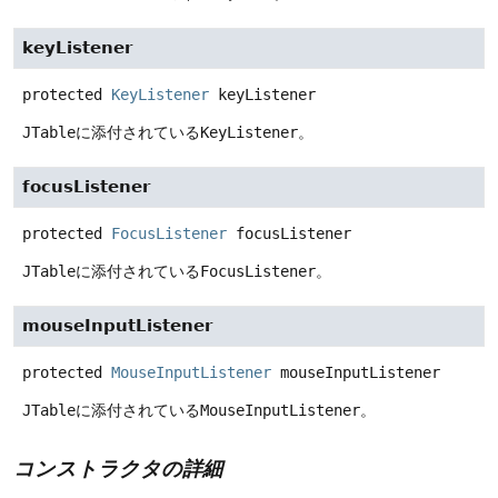
keyListener
protected
KeyListener
keyListener
JTable
に添付されている
KeyListener
。
focusListener
protected
FocusListener
focusListener
JTable
に添付されている
FocusListener
。
mouseInputListener
protected
MouseInputListener
mouseInputListener
JTable
に添付されている
MouseInputListener
。
コンストラクタの詳細