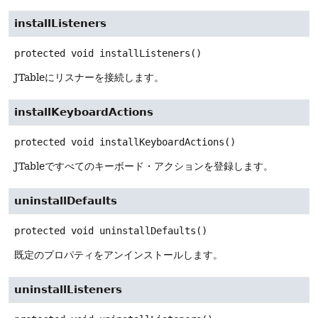
installListeners
protected
void
installListeners
()
JTableにリスナーを接続します。
installKeyboardActions
protected
void
installKeyboardActions
()
JTableですべてのキーボード・アクションを登録します。
uninstallDefaults
protected
void
uninstallDefaults
()
既定のプロパティをアンインストールします。
uninstallListeners