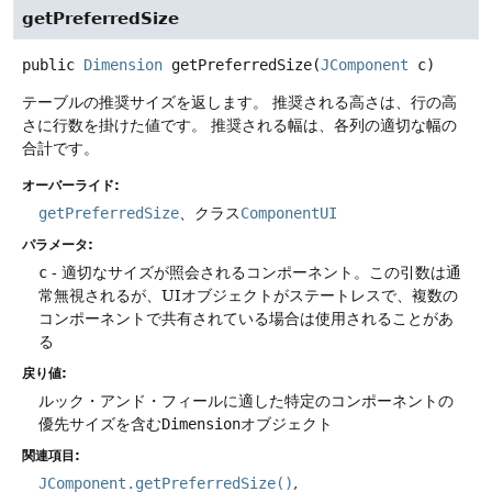
getPreferredSize
public
Dimension
getPreferredSize
(
JComponent
 c)
テーブルの推奨サイズを返します。
推奨される高さは、行の高
さに行数を掛けた値です。
推奨される幅は、各列の適切な幅の
合計です。
オーバーライド:
getPreferredSize
、クラス
ComponentUI
パラメータ:
c
- 適切なサイズが照会されるコンポーネント。この引数は通
常無視されるが、UIオブジェクトがステートレスで、複数の
コンポーネントで共有されている場合は使用されることがあ
る
戻り値:
ルック・アンド・フィールに適した特定のコンポーネントの
優先サイズを含む
Dimension
オブジェクト
関連項目:
JComponent.getPreferredSize()