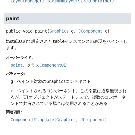
LayoutManager2.maximumLayoutSize(Container)
paint
public
void
paint
(
Graphics
 g, 
JComponent
 c)
installUI()で設定された
table
インスタンスの表現をペイントし
ます。
オーバーライド:
paint
、クラス
ComponentUI
パラメータ:
g
- ペイント対象の
Graphics
コンテキスト
c
- ペイントされるコンポーネント。この引数は通常無視され
るが、UIオブジェクトがステートレスで、複数のコンポーネ
ントで共有されている場合は使用されることがある
関連項目:
ComponentUI.update(Graphics, JComponent)