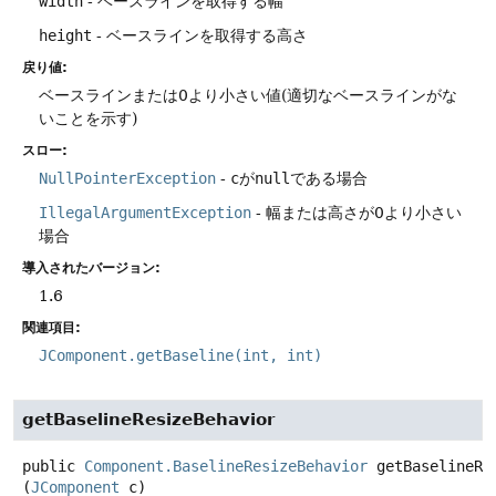
width
- ベースラインを取得する幅
height
- ベースラインを取得する高さ
戻り値:
ベースラインまたは0より小さい値(適切なベースラインがな
いことを示す)
スロー:
NullPointerException
-
c
が
null
である場合
IllegalArgumentException
- 幅または高さが0より小さい
場合
導入されたバージョン:
1.6
関連項目:
JComponent.getBaseline(int, int)
getBaselineResizeBehavior
public
Component.BaselineResizeBehavior
getBaselineRe
(
JComponent
 c)