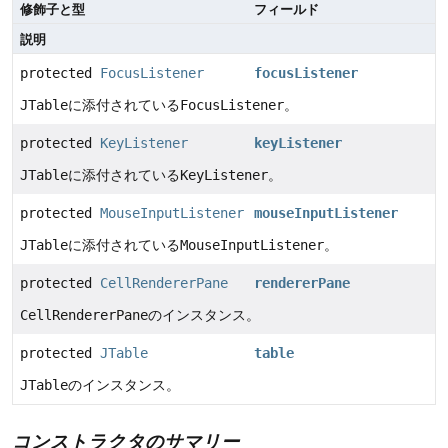
修飾子と型
フィールド
説明
protected
FocusListener
focusListener
JTable
に添付されている
FocusListener
。
protected
KeyListener
keyListener
JTable
に添付されている
KeyListener
。
protected
MouseInputListener
mouseInputListener
JTable
に添付されている
MouseInputListener
。
protected
CellRendererPane
rendererPane
CellRendererPane
のインスタンス。
protected
JTable
table
JTable
のインスタンス。
コンストラクタのサマリー