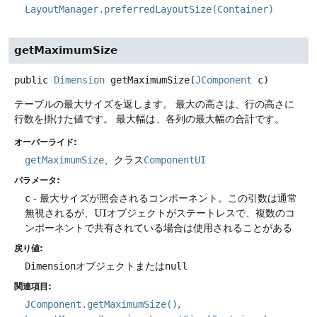
LayoutManager.preferredLayoutSize(Container)
getMaximumSize
public
Dimension
getMaximumSize
(
JComponent
 c)
テーブルの最大サイズを返します。
最大の高さは、行の高さに
行数を掛けた値です。
最大幅は、各列の最大幅の合計です。
オーバーライド:
getMaximumSize
、クラス
ComponentUI
パラメータ:
c
- 最大サイズが照会されるコンポーネント。この引数は通常
無視されるが、UIオブジェクトがステートレスで、複数のコ
ンポーネントで共有されている場合は使用されることがある
戻り値:
Dimension
オブジェクトまたは
null
関連項目:
JComponent.getMaximumSize()