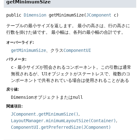
getMinimumSize
public
Dimension
getMinimumSize
(
JComponent
 c)
テーブルの最小サイズを返します。
最小の高さは、行の高さに
行数を掛けた値です。
最小幅は、各列の最小幅の合計です。
オーバーライド:
getMinimumSize
、クラス
ComponentUI
パラメータ:
c
- 最小サイズが照会されるコンポーネント。この引数は通常
無視されるが、UIオブジェクトがステートレスで、複数のコ
ンポーネントで共有されている場合は使用されることがある
戻り値:
Dimension
オブジェクトまたは
null
関連項目:
JComponent.getMinimumSize()
LayoutManager.minimumLayoutSize(Container)
ComponentUI.getPreferredSize(JComponent)