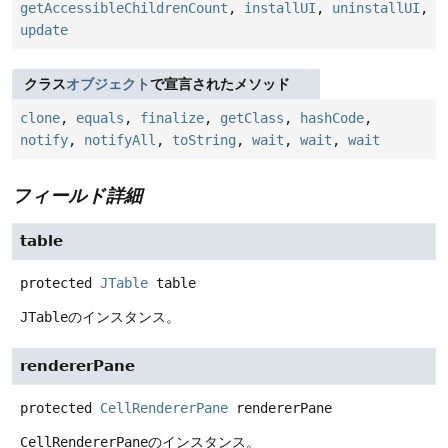
getAccessibleChildrenCount
,
installUI
,
uninstallUI
,
update
クラス
オブジェクト
で宣言されたメソッド
clone
,
equals
,
finalize
,
getClass
,
hashCode
,
notify
,
notifyAll
,
toString
,
wait
,
wait
,
wait
フィールド詳細
table
protected
JTable
table
JTable
のインスタンス。
rendererPane
protected
CellRendererPane
rendererPane
CellRendererPane
のインスタンス。