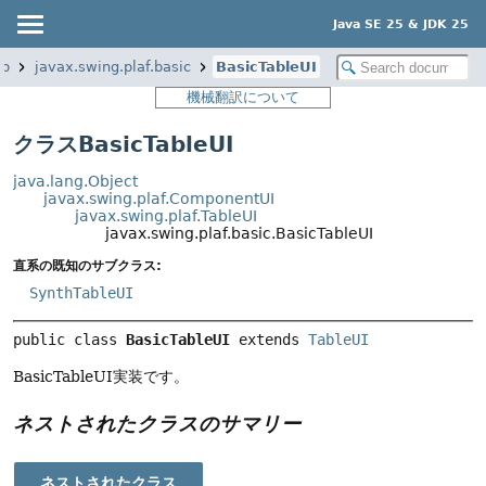
Java SE 25 & JDK 25
op
javax.swing.plaf.basic
BasicTableUI
機械翻訳について
クラスBasicTableUI
java.lang.Object
javax.swing.plaf.ComponentUI
javax.swing.plaf.TableUI
javax.swing.plaf.basic.BasicTableUI
直系の既知のサブクラス:
SynthTableUI
public class 
BasicTableUI
extends 
TableUI
BasicTableUI実装です。
ネストされたクラスのサマリー
ネストされたクラス