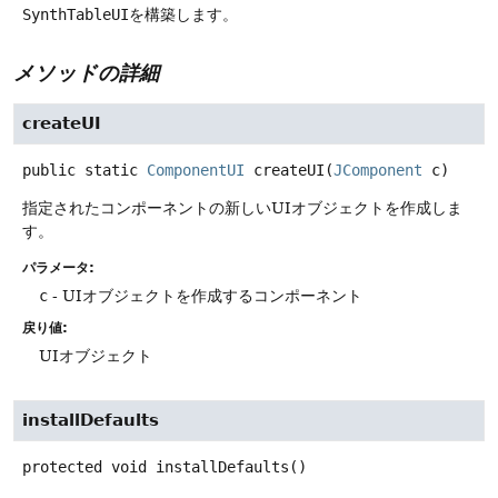
SynthTableUI
を構築します。
メソッドの詳細
createUI
public static
ComponentUI
createUI
(
JComponent
 c)
指定されたコンポーネントの新しいUIオブジェクトを作成しま
す。
パラメータ:
c
- UIオブジェクトを作成するコンポーネント
戻り値:
UIオブジェクト
installDefaults
protected
void
installDefaults
()