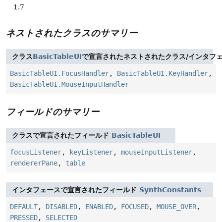
1.7
ネストされたクラスのサマリー
クラス
BasicTableUI
で宣言されたネストされたクラス/インタフ
BasicTableUI.FocusHandler
,
BasicTableUI.KeyHandler
,
BasicTableUI.MouseInputHandler
フィールドのサマリー
クラスで宣言されたフィールド
BasicTableUI
focusListener
,
keyListener
,
mouseInputListener
,
rendererPane
,
table
インタフェースで宣言されたフィールド
SynthConstants
DEFAULT
,
DISABLED
,
ENABLED
,
FOCUSED
,
MOUSE_OVER
,
PRESSED
,
SELECTED