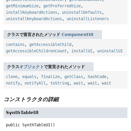
getMinimumSize
,
getPreferredSize
,
installKeyboardActions
,
uninstallDefaults
,
uninstallKeyboardActions
,
uninstallListeners
クラスで宣言されたメソッド
ComponentUI
contains
,
getAccessibleChild
,
getAccessibleChildrenCount
,
installUI
,
uninstallUI
クラス
オブジェクト
で宣言されたメソッド
clone
,
equals
,
finalize
,
getClass
,
hashCode
,
notify
,
notifyAll
,
toString
,
wait
,
wait
,
wait
コンストラクタの詳細
SynthTableUI
public
SynthTableUI
()