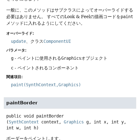
一般に、このメソッドはサブクラスによってオーバーライドする
必要はありません。
すべてのLook & Feelの描画コードを
paint
メソッドに入れるようにしてください。
オーバーライド:
update
、クラス
ComponentUI
パラメータ:
g
- ペイントに使用される
Graphics
オブジェクト
c
- ペイントされるコンポーネント
関連項目:
paint(SynthContext,Graphics)
paintBorder
public
void
paintBorder
(
SynthContext
 context, 
Graphics
 g, int x, int y, 
int w, int h)
ボーダーをペイントします。