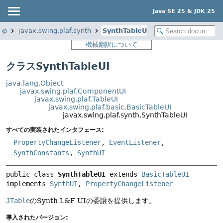
Java SE 25 & JDK 25
op
javax.swing.plaf.synth
SynthTableUI
機械翻訳について
クラスSynthTableUI
java.lang.Object
javax.swing.plaf.ComponentUI
javax.swing.plaf.TableUI
javax.swing.plaf.basic.BasicTableUI
javax.swing.plaf.synth.SynthTableUI
すべての実装されたインタフェース:
PropertyChangeListener
,
EventListener
,
SynthConstants
,
SynthUI
public class 
SynthTableUI
extends 
BasicTableUI
implements 
SynthUI
, 
PropertyChangeListener
JTable
のSynth L&F UIの委譲を提供します。
導入されたバージョン: