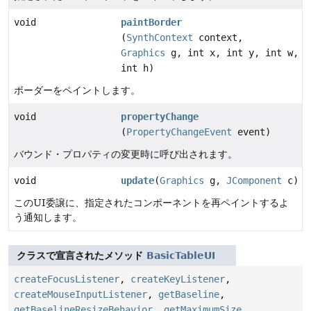
void
paintBorder
(
SynthContext
context,
Graphics
g, int x, int y, int w,
int h)
ボーダーをペイントします。
void
propertyChange
(
PropertyChangeEvent
event)
バウンド・プロパティの変更時に呼び出されます。
void
update
(
Graphics
g,
JComponent
c)
このUI委譲に、指定されたコンポーネントを再ペイントするよ
う通知します。
クラスで宣言されたメソッド
BasicTableUI
createFocusListener
,
createKeyListener
,
createMouseInputListener
,
getBaseline
,
getBaselineResizeBehavior
,
getMaximumSize
,